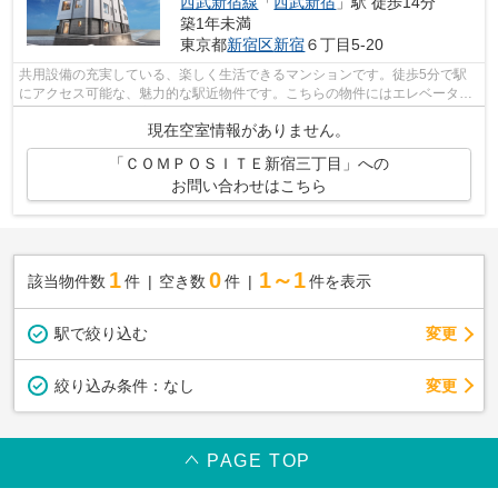
西武新宿線
「
西武新宿
」駅 徒歩14分
築1年未満
東京都
新宿区
新宿
６丁目5-20
共用設備の充実している、楽しく生活できるマンションです。徒歩5分で駅
にアクセス可能な、魅力的な駅近物件です。こちらの物件にはエレベーター
が付いています。新宿三丁目周辺で賃貸...
現在空室情報がありません。
「ＣＯＭＰＯＳＩＴＥ新宿三丁目」への
お問い合わせはこちら
1
0
1～1
該当物件数
件
空き数
件
件を表示
駅で絞り込む
変更
変更
絞り込み条件：
なし
PAGE TOP