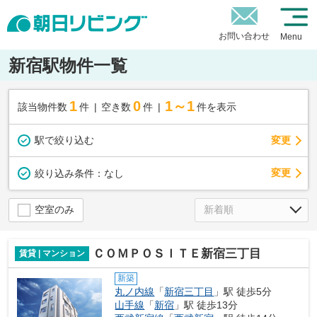
お問い合わせ
Menu
新宿駅物件一覧
1
0
1～1
該当物件数
件
空き数
件
件を表示
駅で絞り込む
変更
変更
絞り込み条件：
なし
空室のみ
ＣＯＭＰＯＳＩＴＥ新宿三丁目
賃貸 | マンション
新築
丸ノ内線
「
新宿三丁目
」駅 徒歩5分
山手線
「
新宿
」駅 徒歩13分