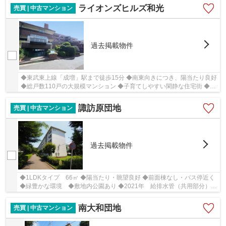
ライオンズヒルズ和光
売買 | 中古マンション
過去掲載物件
◆東武東上線「成増」駅まで徒歩15分 ◆南東向きにつき、陽当たり良好
◆総戸数110戸の大規模マンション ◆子育てしやすい閑静な住宅街 ◆新
規内装リフォーム済（2023年6月2日）
諏訪原団地
売買 | 中古マンション
過去掲載物件
◆1LDKタイプ 66㎡ ◆陽当たり・眺望良好 ◆前面棟なし・バス停近く
◆緑豊かな環境 ◆敷地内公園あり ◆2021年 給排水管（共用部分）工
事実施 ◆2015年 大規模修繕工事実施 ◆お客様の希...
南大和団地
売買 | 中古マンション