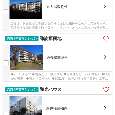
過去掲載物件
当社は、お客様がご希望する条件に適した物件をご紹介しております。
多種多様な物件情報を取り扱っているので、きっとお望みの物件が見つ
かるでしょう。ご連絡はメール又はお電話にて...
諏訪原団地
売買 | 中古マンション
過去掲載物件
◆2LDKタイプ ◆陽当たり・眺望良好 ◆前面棟なし・バス停近く ◆緑豊
かな環境 ◆敷地内公園あり ◆2021年 給排水管（共用部分）工事実
施 ◆2015年 大規模修繕工事実施
和光ハウス
売買 | 中古マンション
過去掲載物件