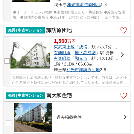
埼玉県
和光市
諏訪原団地
1-3
◆オーナーチェンジ物件 ◆南面3室 陽当たり・眺望良好 ◆緑豊かな環
境 ◆敷地内公園あり ◆2021年 給排水管（共用部分）工事実施
◆2015年 大規模修繕工事実施
諏訪原団地
売買 | 中古マンション
1,560
万
円
東武東上線
「
成増
」駅 バス7分 「団地西口」 停歩2分
有楽町線
「
地下鉄成増
」駅 徒歩25分
有楽町線
「
和光市
」駅 バス10分 「諏訪原住宅」 停歩5分
1階 / 2LDK / 66.68㎡
埼玉県
和光市
諏訪原団地
2-8
共有部分も清潔感があり、綺麗な中古マンションです。当社は、お客様
がご希望する条件に適した物件をご紹介しております。多種多様な物件
情報を取り扱っているので、きっとお望みの物...
南大和住宅
売買 | 中古マンション
過去掲載物件