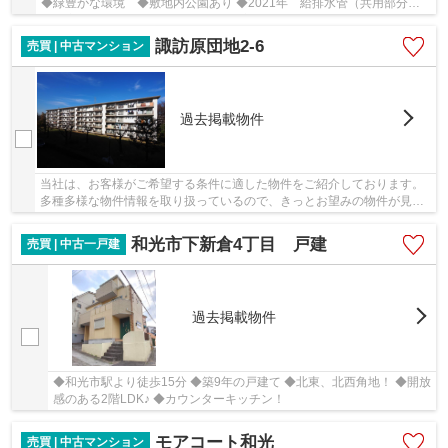
◆緑豊かな環境 ◆敷地内公園あり ◆2021年 給排水管（共用部分）
工事実施 ◆2015年 大規模修繕工事実施
諏訪原団地2-6
売買 | 中古マンション
過去掲載物件
当社は、お客様がご希望する条件に適した物件をご紹介しております。
多種多様な物件情報を取り扱っているので、きっとお望みの物件が見つ
かるでしょう。ご連絡はメール又はお電話にて...
和光市下新倉4丁目 戸建
売買 | 中古一戸建
過去掲載物件
◆和光市駅より徒歩15分 ◆築9年の戸建て ◆北東、北西角地！ ◆開放
感のある2階LDK♪ ◆カウンターキッチン！
モアコート和光
売買 | 中古マンション