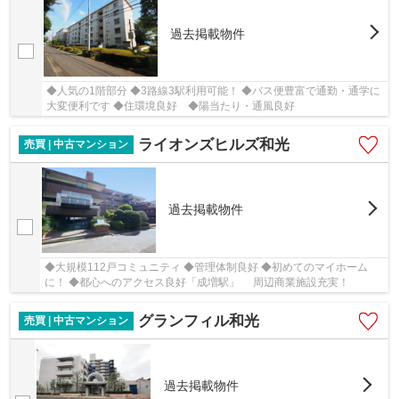
過去掲載物件
◆人気の1階部分 ◆3路線3駅利用可能！ ◆バス便豊富で通勤・通学に
大変便利です ◆住環境良好 ◆陽当たり・通風良好
ライオンズヒルズ和光
売買 | 中古マンション
過去掲載物件
◆大規模112戸コミュニティ ◆管理体制良好 ◆初めてのマイホーム
に！ ◆都心へのアクセス良好「成増駅」 周辺商業施設充実！
グランフィル和光
売買 | 中古マンション
過去掲載物件