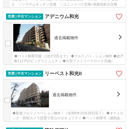
え 〇システムキッチン交換 〇ユニットバス交換○洗面化粧台交換 〇
トイレ新規交換 〇建具・下足入交換 〇フロア...
アデニウム和光
売買 | 中古マンション
過去掲載物件
◆ペット飼育可能（1住戸2匹まで） ◆フルリノベ－ション物件 ◆総戸
数112戸のビッグコミュニティ ◆大型ファミリークローク完備♪
リーベスト和光II
売買 | 中古マンション
過去掲載物件
◆新規フルリノベーション物件！（令和6年10月28日完了） ◆オートロ
ック・防犯カメラ設置で安心のセキュリティ ◆ペット飼育可（細則あ
り） ◆３沿線始発で利用可