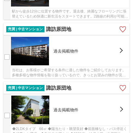
駅から徒歩12分に位置する物件です。退去後、綺麗なフローリングに張
替えているため快適に新生活をスタートできます。2路線の利用が可能な
物件なので、お出かけの多い方におすすめです...
諏訪原団地
売買 | 中古マンション
過去掲載物件
当社は、お客様がご希望する条件に適した物件をご紹介しております。
多種多様な物件情報を取り扱っているので、きっとお望みの物件が見つ
かるでしょう。ご連絡はメール又はお電話にて...
諏訪原団地
売買 | 中古マンション
過去掲載物件
◆2LDKタイプ 66㎡ ◆陽当たり・眺望良好 ◆前面棟なし・バス停近く