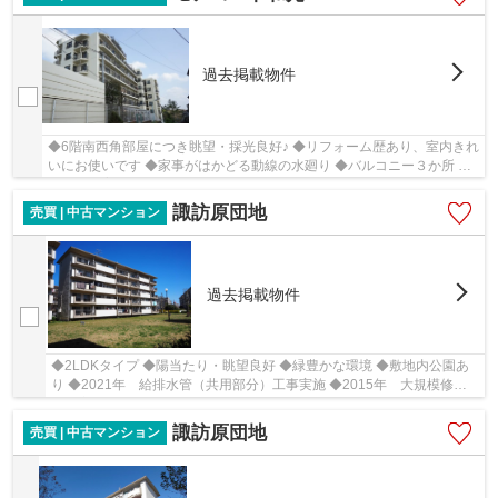
過去掲載物件
◆6階南西角部屋につき眺望・採光良好♪ ◆リフォーム歴あり、室内きれ
いにお使いです ◆家事がはかどる動線の水廻り ◆バルコニー３か所 ◆
ペット飼育可（細則あり）
諏訪原団地
売買 | 中古マンション
過去掲載物件
◆2LDKタイプ ◆陽当たり・眺望良好 ◆緑豊かな環境 ◆敷地内公園あ
り ◆2021年 給排水管（共用部分）工事実施 ◆2015年 大規模修繕
工事実施
諏訪原団地
売買 | 中古マンション