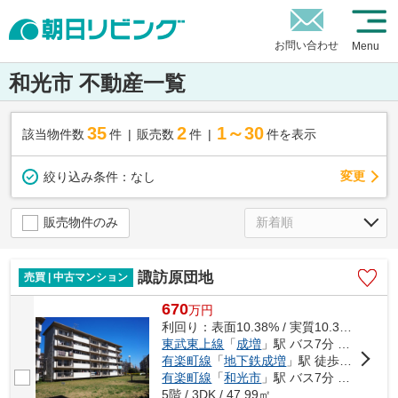
お問い合わせ
Menu
和光市 不動産一覧
35
2
1～30
該当物件数
件
販売数
件
件を表示
変更
絞り込み条件：
なし
販売物件のみ
諏訪原団地
売買 | 中古マンション
670
万
円
利回り：表面10.38% / 実質10.38%
東武東上線
「
成増
」駅 バス7分 「諏訪原住宅」 停歩3分
有楽町線
「
地下鉄成増
」駅 徒歩23分
有楽町線
「
和光市
」駅 バス7分 「諏訪原住宅」 停歩3分
5階 / 3DK / 47.99㎡