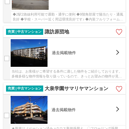
◆2駅2路線利用可能で通勤・通学に便利 ◆9階角部屋で陽当たり・通風
良好 ◆学校・スーパー近く周辺環境良好です♪ ◆内装フルリフォーム
（令和7年2月完了）
諏訪原団地
売買 | 中古マンション
過去掲載物件
当社は、お客様がご希望する条件に適した物件をご紹介しております。
多種多様な物件情報を取り扱っているので、きっとお望みの物件が見つ
かるでしょう。ご連絡はメール又はお電話にて...
大泉学園サマリヤマンション
売買 | 中古マンション
過去掲載物件
★新規リノベーション済み ○クロス新規張替え 〇フローリング張替