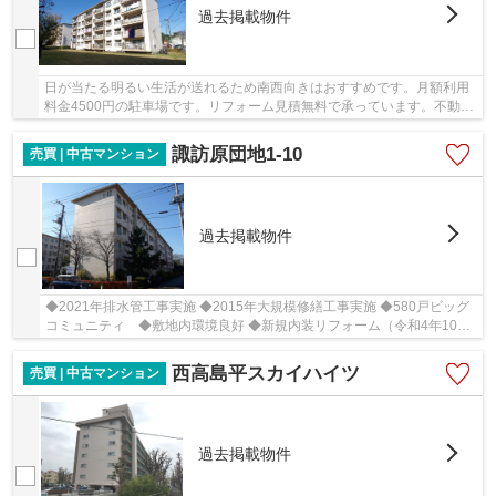
過去掲載物件
日が当たる明るい生活が送れるため南西向きはおすすめです。月額利用
料金4500円の駐車場です。リフォーム見積無料で承っています。不動産
のことで当社にご要望やご不明な点などがあれ...
諏訪原団地1-10
売買 | 中古マンション
過去掲載物件
◆2021年排水管工事実施 ◆2015年大規模修繕工事実施 ◆580戸ビッグ
コミュニティ ◆敷地内環境良好 ◆新規内装リフォーム（令和4年10月
完成） ◆工事完了前でもご見学可能です♪
西高島平スカイハイツ
売買 | 中古マンション
過去掲載物件