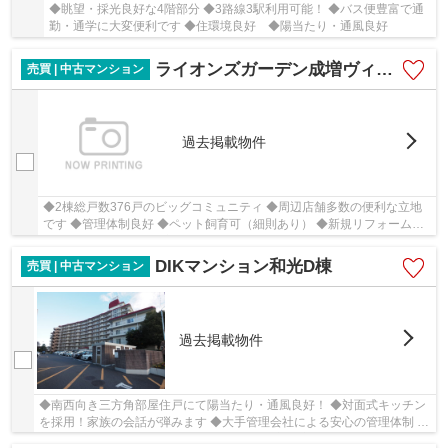
◆眺望・採光良好な4階部分 ◆3路線3駅利用可能！ ◆バス便豊富で通
勤・通学に大変便利です ◆住環境良好 ◆陽当たり・通風良好
ライオンズガーデン成増ヴィスタヒル エアリーコート
売買 | 中古マンション
過去掲載物件
◆2棟総戸数376戸のビッグコミュニティ ◆周辺店舗多数の便利な立地
です ◆管理体制良好 ◆ペット飼育可（細則あり） ◆新規リフォーム物
件（令和7年12月11日完成）
DIKマンション和光D棟
売買 | 中古マンション
過去掲載物件
◆南西向き三方角部屋住戸にて陽当たり・通風良好！ ◆対面式キッチン
を採用！家族の会話が弾みます ◆大手管理会社による安心の管理体制 ◆
新規フルリノベーション（2025年11月下旬完工済）