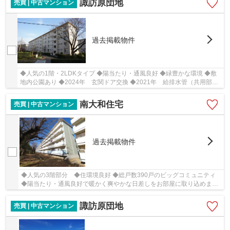
諏訪原団地
売買 | 中古マンション
過去掲載物件
◆人気の1階・2LDKタイプ ◆陽当たり・通風良好 ◆緑豊かな環境 ◆敷
地内公園あり ◆2024年 玄関ドア交換 ◆2021年 給排水管（共用部
分）工事実施 ◆2015年 大規模修繕工事実施 2025年完...
南大和住宅
売買 | 中古マンション
過去掲載物件
◆人気の3階部分 ◆住環境良好 ◆総戸数390戸のビッグコミュニティ
◆陽当たり・通風良好で暖かく爽やかな日差しをお部屋に取り込めま
す。 ◆バス停豊富で通勤・通学に大変便利
諏訪原団地
売買 | 中古マンション