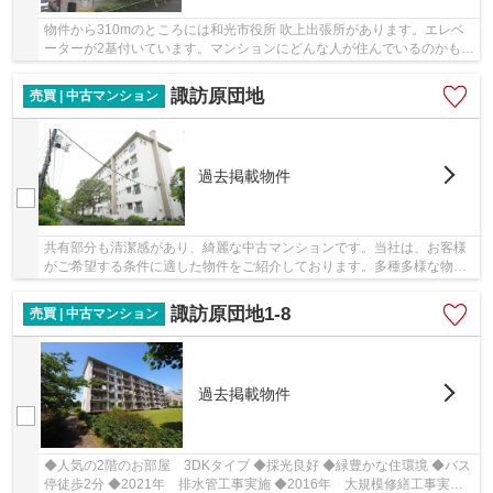
物件から310mのところには和光市役所 吹上出張所があります。エレベ
ーターが2基付いています。マンションにどんな人が住んでいるのかも中
古マンションなら事前に知れます。駅から徒歩1...
諏訪原団地
売買 | 中古マンション
過去掲載物件
共有部分も清潔感があり、綺麗な中古マンションです。当社は、お客様
がご希望する条件に適した物件をご紹介しております。多種多様な物件
情報を取り扱っているので、きっとお望みの物...
諏訪原団地1-8
売買 | 中古マンション
過去掲載物件
◆人気の2階のお部屋 3DKタイプ ◆採光良好 ◆緑豊かな住環境 ◆バス
停徒歩2分 ◆2021年 排水管工事実施 ◆2016年 大規模修繕工事実施