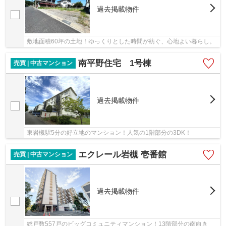
過去掲載物件
敷地面積60坪の土地！ゆっくりとした時間が紡ぐ、心地よい暮らし。
南平野住宅 1号棟
売買 | 中古マンション
過去掲載物件
東岩槻駅5分の好立地のマンション！人気の1階部分の3DK！
エクレール岩槻 壱番館
売買 | 中古マンション
過去掲載物件
総戸数557戸のビッグコミュニティマンション！13階部分の南向き