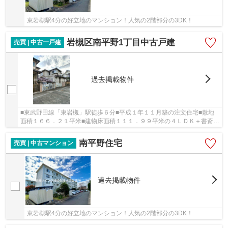
東岩槻駅4分の好立地のマンション！人気の2階部分の3DK！
岩槻区南平野1丁目中古戸建
売買 | 中古一戸建
過去掲載物件
■東武野田線「東岩槻」駅徒歩６分■平成１年１１月築の注文住宅■敷地
面積１６６．２１平米■建物床面積１１１．９９平米の４ＬＤＫ＋書斎■
リビングに出窓有■対面式カウンターキッチン■和...
南平野住宅
売買 | 中古マンション
過去掲載物件
東岩槻駅4分の好立地のマンション！人気の2階部分の3DK！