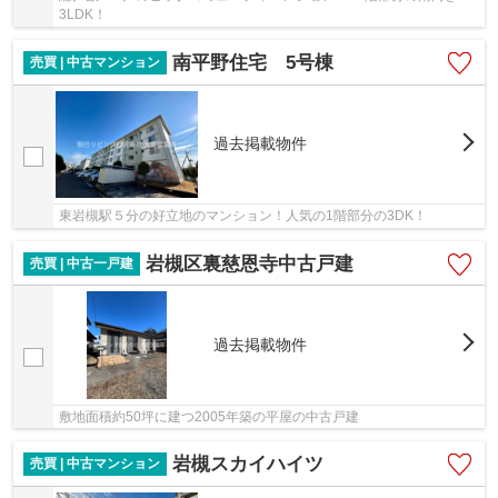
3LDK！
南平野住宅 5号棟
売買 | 中古マンション
過去掲載物件
東岩槻駅５分の好立地のマンション！人気の1階部分の3DK！
岩槻区裏慈恩寺中古戸建
売買 | 中古一戸建
過去掲載物件
敷地面積約50坪に建つ2005年築の平屋の中古戸建
岩槻スカイハイツ
売買 | 中古マンション