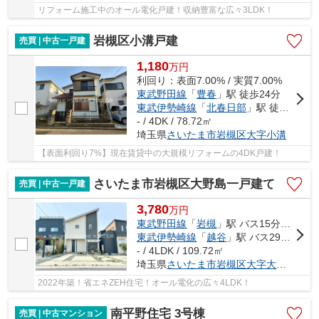
リフォーム施工中のオール電化戸建！収納豊富な広々3LDK！
岩槻区小溝戸建
売買 | 中古一戸建
1,180
万
円
利回り：表面7.00% / 実質7.00%
東武野田線
「
豊春
」駅 徒歩24分
東武伊勢崎線
「
北春日部
」駅 徒歩27分
- / 4DK / 78.72㎡
埼玉県
さいたま市岩槻区
大字小溝
【表面利回り7%】現在賃貸中の大規模リフォームの4DK戸建！
さいたま市岩槻区大野島一戸建て
売買 | 中古一戸建
3,780
万
円
東武野田線
「
岩槻
」駅 バス15分 「下飯塚」 停歩9分
東武伊勢崎線
「
越谷
」駅 バス29分 「下飯塚（埼玉県）」 停歩10分
- / 4LDK / 109.72㎡
埼玉県
さいたま市岩槻区
大字大野島
2022年築！省エネZEH住宅！オール電化の広々4LDK！
南平野住宅 3号棟
売買 | 中古マンション