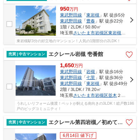
950
万
円
東武野田線
「
東岩槻
」駅 徒歩5分
東武野田線
「
豊春
」駅 徒歩22分
1階 / 2LDK / 50.80㎡
埼玉県
さいたま市岩槻区
東岩槻
４丁目11
東岩槻駅3分の好立地のマンション！人気の1階部分の2LDK！
エクレール岩槻 壱番館
売買 | 中古マンション
1,650
万
円
東武野田線
「
岩槻
」駅 徒歩16分
東武野田線
「
七里
」駅 徒歩36分
東武野田線
「
東岩槻
」駅 徒歩49分
2階 / 3LDK / 78.20㎡
埼玉県
さいたま市岩槻区
並木
２丁目3-1
うれしいリフォーム後渡！ペットが飼える南向きの3LDK！総戸数186
戸のビッグコミュニティ！
エクレール第四岩槻／初めての購入・リフォームもお任せください
売買 | 中古マンション
6月14日 値下げ