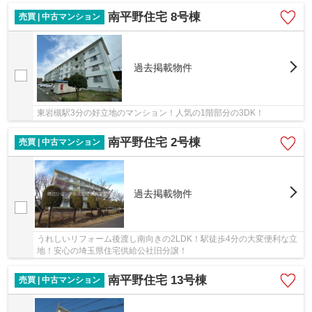
南平野住宅 8号棟
売買 | 中古マンション
過去掲載物件
東岩槻駅3分の好立地のマンション！人気の1階部分の3DK！
南平野住宅 2号棟
売買 | 中古マンション
過去掲載物件
うれしいリフォーム後渡し南向きの2LDK！駅徒歩4分の大変便利な立
地！安心の埼玉県住宅供給公社旧分譲！
南平野住宅 13号棟
売買 | 中古マンション