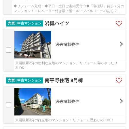
◆リフォーム完成！◆平日・土日ご案内受付中◆「岩槻駅」徒歩７分の
マンション！エレベーター付き最上階！ルーフバルコニーのある２
DK！
岩槻ハイツ
売買 | 中古マンション
過去掲載物件
東岩槻駅2分の便利な立地のマンション。リフォーム済のゆったり
3LDK！
南平野住宅 8号棟
売買 | 中古マンション
過去掲載物件
東岩槻駅3分の好立地のマンション！リフォーム歴ありの3DK！