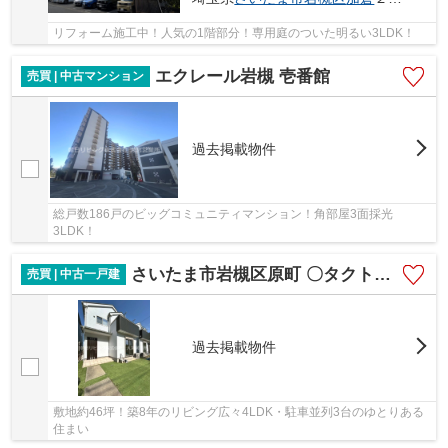
リフォーム施工中！人気の1階部分！専用庭のついた明るい3LDK！
エクレール岩槻 壱番館
売買 | 中古マンション
過去掲載物件
総戸数186戸のビッグコミュニティマンション！角部屋3面採光
3LDK！
さいたま市岩槻区原町 〇タクトホーム分譲 〇築8年
売買 | 中古一戸建
過去掲載物件
敷地約46坪！築8年のリビング広々4LDK・駐車並列3台のゆとりある
住まい