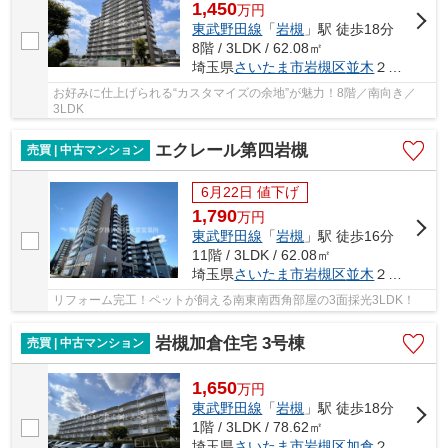
1,450
万
円
東武野田線
「
岩槻
」駅 徒歩18分
8階 / 3LDK / 62.08㎡
埼玉県
さいたま市岩槻区
並木
２丁目8-1
お好みに仕上げられる“カスタマイズの余地”が魅力！8階／南向き／
3LDK
エクレール第四岩槻
売買 | 中古マンション
6月22日 値下げ
1,790
万
円
東武野田線
「
岩槻
」駅 徒歩16分
11階 / 3LDK / 62.08㎡
埼玉県
さいたま市岩槻区
並木
２丁目8-1
リフォーム完工！ペットが飼える南東南西角部屋の3面採光3LDK！
岩槻加倉住宅 3号棟
売買 | 中古マンション
1,650
万
円
東武野田線
「
岩槻
」駅 徒歩18分
1階 / 3LDK / 78.62㎡
埼玉県
さいたま市岩槻区
加倉
２丁目17-2