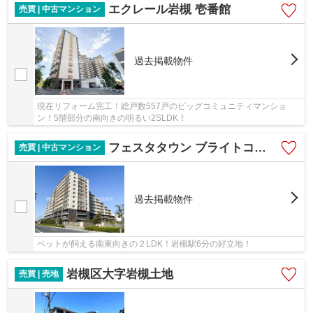
エクレール岩槻 壱番館
売買 | 中古マンション
過去掲載物件
現在リフォーム完工！総戸数557戸のビッグコミュニティマンショ
ン！5階部分の南向きの明るい2SLDK！
フェスタタウン ブライトコート
売買 | 中古マンション
過去掲載物件
ペットが飼える南東向きの２LDK！岩槻駅6分の好立地！
岩槻区大字岩槻土地
売買 | 売地