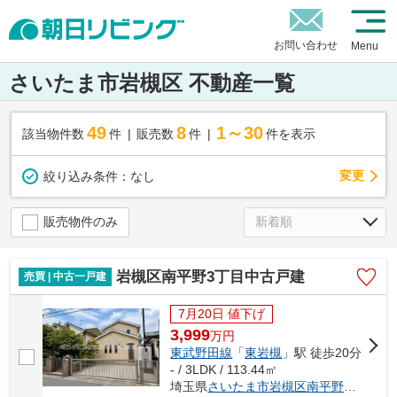
お問い合わせ
Menu
さいたま市岩槻区 不動産一覧
49
8
1～30
該当物件数
件
販売数
件
件を表示
変更
絞り込み条件：
なし
販売物件のみ
岩槻区南平野3丁目中古戸建
売買 | 中古一戸建
7月20日 値下げ
3,999
万
円
東武野田線
「
東岩槻
」駅 徒歩20分
- / 3LDK / 113.44㎡
埼玉県
さいたま市岩槻区
南平野
３丁目