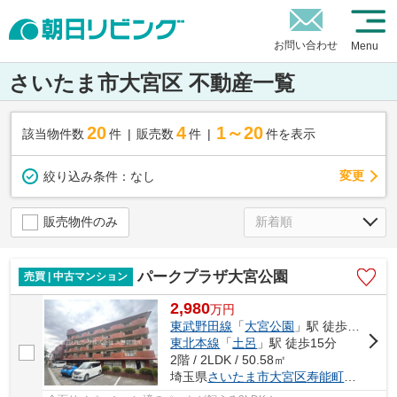
お問い合わせ
Menu
さいたま市大宮区 不動産一覧
20
4
1～20
該当物件数
件
販売数
件
件を表示
変更
絞り込み条件：
なし
販売物件のみ
パークプラザ大宮公園
売買 | 中古マンション
2,980
万
円
東武野田線
「
大宮公園
」駅 徒歩2分
東北本線
「
土呂
」駅 徒歩15分
2階 / 2LDK / 50.58㎡
埼玉県
さいたま市大宮区
寿能町
１丁目177