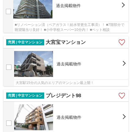
過去掲載物件
■リノベーション済（ペアガラス！給水管更生工事済）！ ■7階部分で
眺望陽当り良好！ ■小中学校スーパー10分内！ ■ペット相談
大宮宝マンション
売買 | 中古マンション
過去掲載物件
大宮駅15分の人気のエリアのマンション最上階！
プレジデント98
売買 | 中古マンション
過去掲載物件