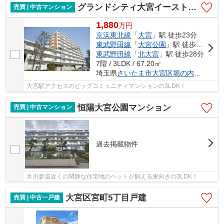
グランドシティ大宮イーストタワー
売買 | 中古マンション
1,880
万
円
京浜東北線
「
大宮
」駅 徒歩23分
東武野田線
「
大宮公園
」駅 徒歩25分
東武野田線
「
北大宮
」駅 徒歩28分
7階 / 3LDK / 67.20㎡
埼玉県
さいたま市大宮区
堀の内町
１丁目6
大宮駅アクセスのビッグコミュニティマンションの3LDK！
恒陽大宮公園マンション
売買 | 中古マンション
過去掲載物件
氷川参道近くの閑静な住宅地のペットが飼える東向きの3LDK！
大宮区宮町5丁目戸建
売買 | 中古一戸建