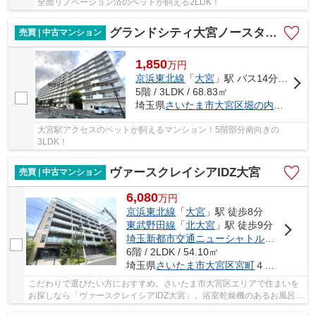
全面リノベーション済のペットが飼える2LDK！
グランドシティ大宮ノースタワー
売買 | 中古マンション
1,850
万
円
京浜東北線
「
大宮
」駅 バス14分 「堀の内橋」 停歩3分
5階 / 3LDK / 68.83㎡
埼玉県
さいたま市大宮区
堀の内町
１丁目5
大宮駅アクセスのペットが飼えるマンション！5階部分南向きの
3LDK！
ヴァースクレイシアIDZ大宮
売買 | 中古マンション
6,080
万
円
京浜東北線
「
大宮
」駅 徒歩8分
東武野田線
「
北大宮
」駅 徒歩9分
埼玉新都市交通ニューシャトル
「
鉄道博物
6階 / 2LDK / 54.10㎡
埼玉県
さいたま市大宮区
宮町
４丁目
こだわりで選びたい方におすすめ。さいたま市大宮区エリアで住まいを
お探しなら「ヴァースクレイシアIDZ大宮」。浴室乾燥機のあるお風呂場
は洗濯物を干すときにも便利です。この物件は...