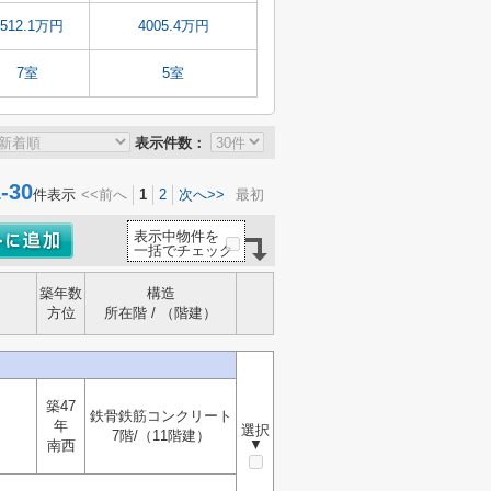
2512.1万円
4005.4万円
7室
5室
表示件数：
30
件表示
<<前へ
1
2
次へ>>
最初
表示中物件を
一括でチェック
築年数
構造
方位
所在階 / （階建）
築47
鉄骨鉄筋コンクリート
年
選択
7階/（11階建）
▼
南西