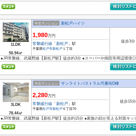
新松戸ハイツ
中古マンション
1,980
万円
徒歩3分
常磐緩行線
「
新松戸
」駅
1LDK
千葉県
松戸市
新松戸
１丁目
50.94㎡
●JR常磐線、武蔵野線【新松戸駅】徒歩約3分 ●スーパーや病院等周辺環境◎
サンライトパストラル弐番街D棟
中古マンション
2,280
万円
徒歩15分
常磐緩行線
「
新松戸
」駅
3LDK
千葉県
松戸市
新松戸
６丁目70
78.44㎡
●JR常磐線、武蔵野線【新松戸駅】徒歩約15分 ●家族の顔が見える対面キッ