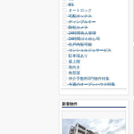
BS
オートロック
宅配ボックス
ディンプルキー
防犯カメラ
24時間有人管理
24時間ゴミ出し可
住戸内覧可能
コンシェルジュサービス
駐車場あり
最上階
南向き
角部屋
仲介手数料0円物件特集
今週のオープンハウス特集
新着物件