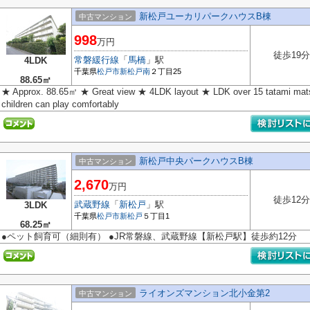
新松戸ユーカリパークハウスB棟
中古マンション
998
万円
徒歩19分
常磐緩行線
「
馬橋
」駅
4LDK
千葉県
松戸市
新松戸南
２丁目25
88.65㎡
★ Approx. 88.65㎡ ★ Great view ★ 4LDK layout ★ LDK over 15 tatami mat
children can play comfortably
新松戸中央パークハウスB棟
中古マンション
2,670
万円
徒歩12分
武蔵野線
「
新松戸
」駅
3LDK
千葉県
松戸市
新松戸
５丁目1
68.25㎡
●ペット飼育可（細則有） ●JR常磐線、武蔵野線【新松戸駅】徒歩約12分
ライオンズマンション北小金第2
中古マンション