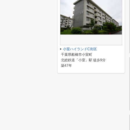
小室ハイランドC街区
千葉県船橋市小室町
北総鉄道「小室」駅 徒歩9分
築47年