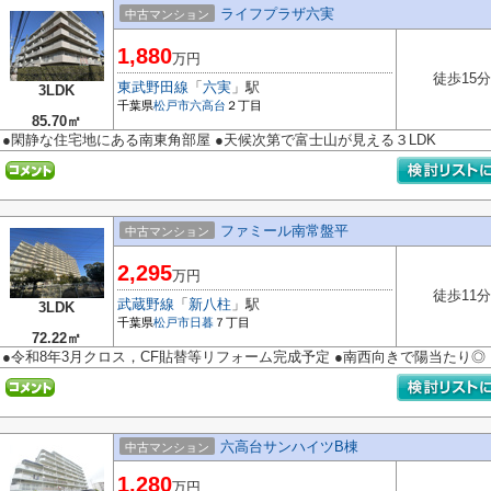
ライフプラザ六実
中古マンション
1,880
万円
徒歩15分
東武野田線
「
六実
」駅
3LDK
千葉県
松戸市
六高台
２丁目
85.70㎡
●閑静な住宅地にある南東角部屋 ●天候次第で富士山が見える３LDK
ファミール南常盤平
中古マンション
2,295
万円
徒歩11分
武蔵野線
「
新八柱
」駅
3LDK
千葉県
松戸市
日暮
７丁目
72.22㎡
●令和8年3月クロス，CF貼替等リフォーム完成予定 ●南西向きで陽当たり◎
六高台サンハイツB棟
中古マンション
1,280
万円