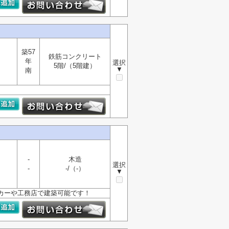
築57
鉄筋コンクリート
年
選択
5階/（5階建）
▼
南
-
木造
選択
-
-/（-）
▼
ーカーや工務店で建築可能です！