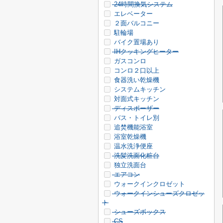
24時間換気システム
エレベーター
２面バルコニー
駐輪場
バイク置場あり
IHクッキングヒーター
ガスコンロ
コンロ２口以上
食器洗い乾燥機
システムキッチン
対面式キッチン
ディスポーザー
バス・トイレ別
追焚機能浴室
浴室乾燥機
温水洗浄便座
洗髪洗面化粧台
独立洗面台
エアコン
ウォークインクロゼット
ウォークインシューズクロゼッ
ト
シューズボックス
CS