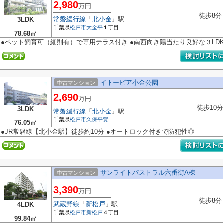
2,980
万円
徒歩8分
常磐緩行線
「
北小金
」駅
3LDK
千葉県
松戸市
大金平
１丁目
78.68㎡
●ペット飼育可（細則有）で専用テラス付き ●南西向き陽当たり良好な３LD
イトーピア小金公園
中古マンション
2,690
万円
徒歩10分
3LDK
常磐緩行線
「
北小金
」駅
千葉県
松戸市
久保平賀
76.05㎡
●JR常磐線【北小金駅】徒歩約10分 ●オートロック付きで防犯性◎
サンライトパストラル六番街A棟
中古マンション
3,390
万円
徒歩8分
武蔵野線
「
新松戸
」駅
4LDK
千葉県
松戸市
新松戸
４丁目
99.84㎡