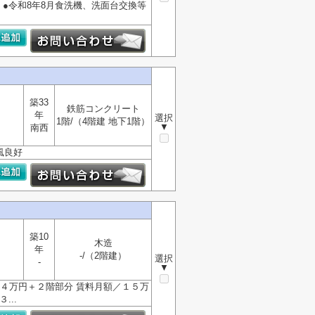
 ●令和8年8月食洗機、洗面台交換等
築33
鉄筋コンクリート
年
選択
1階/（4階建 地下1階）
▼
南西
風良好
築10
木造
年
-/（2階建）
選択
-
▼
４万円＋２階部分 賃料月額／１５万
...