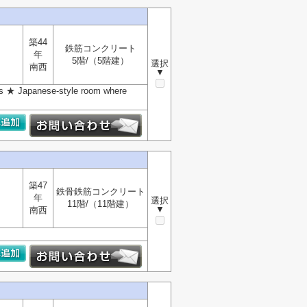
築44
鉄筋コンクリート
年
5階/（5階建）
選択
南西
▼
s ★ Japanese-style room where
築47
鉄骨鉄筋コンクリート
年
選択
11階/（11階建）
▼
南西