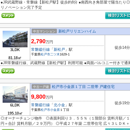
●JR武蔵野線・常磐線【新松戸駅】徒歩約8分 ●南西向き角部屋で陽当たり◎
リノベーション完了予定
新松戸リリエンハイム
中古マンション
2,790
万円
徒歩14分
常磐緩行線
「
新松戸
」駅
3LDK
千葉県
松戸市
二ツ木
1629-1
81.18㎡
●JR常磐緩行線、武蔵野線【新松戸駅】利用可能 ●両面バルコニー付きで通
松戸市小金原１丁目 二世帯 戸建住宅
中古一戸建
9,800
万円
徒歩19分
常磐緩行線
「
北小金
」駅
6LDK
千葉県
松戸市
小金原
１丁目
195.10㎡
◎オーナーチェンジ物件 ◎表面利回り３．５５％（１階部分 賃料月額／１
円＝合計 賃料月額／２９万円） ◎平成２７年築 二世帯住宅 広々３ＬＤＫ＋３