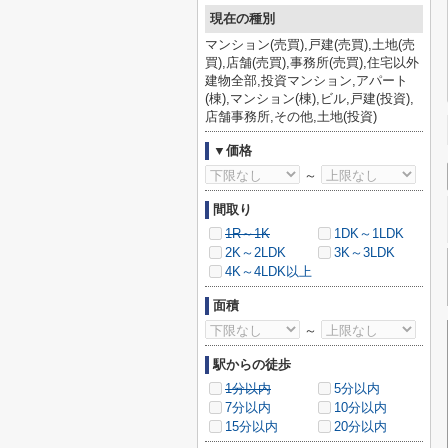
現在の種別
マンション(売買),戸建(売買),土地(売
買),店舗(売買),事務所(売買),住宅以外
建物全部,投資マンション,アパート
(棟),マンション(棟),ビル,戸建(投資),
店舗事務所,その他,土地(投資)
▼価格
～
間取り
1R～1K
1DK～1LDK
2K～2LDK
3K～3LDK
4K～4LDK以上
面積
～
駅からの徒歩
1分以内
5分以内
7分以内
10分以内
15分以内
20分以内