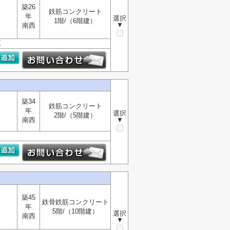
築26
鉄筋コンクリート
年
選択
1階/（6階建）
▼
南西
K
築34
鉄筋コンクリート
年
選択
2階/（5階建）
南西
▼
築45
鉄骨鉄筋コンクリート
年
5階/（10階建）
選択
南西
▼