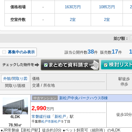
価格相場
-
1630万円
1085万円
空室件数
-
2室
2室
並び順：
38
17
1-
募集中のみ表示
該当公開件数
件 販売数
件
外観
/
間取り図
価格
駅徒歩
停歩
交通 / 所在地
間取り/面積
新松戸中央パークハウスB棟
中古マンション
2,990
万円
徒歩10分
常磐緩行線
「
新松戸
」駅
4LDK
千葉県
松戸市
新松戸
５丁目
78.90㎡
●JR常磐線【新松戸駅】徒歩約10分 ●ペット飼育可（細則有）の4LDK