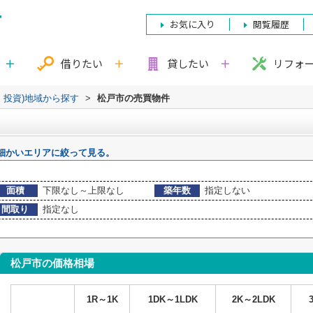
お気に入り
閲覧履歴
借りたい
貸したい
リフォ
・投資)地域から探す
>
松戸市の売買物件
細かいエリアに絞って見る。
面積
下限なし～上限なし
築年数
指定しない
間取り
指定なし
松戸市の価格相場
1R～1K
1DK～1LDK
2K～2LDK