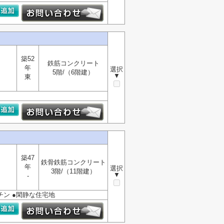
築52
鉄筋コンクリート
年
選択
5階/（6階建）
▼
東
築47
鉄骨鉄筋コンクリート
年
選択
3階/（11階建）
▼
-
チン ●閑静な住宅地