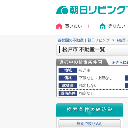
買いたい
売りたい
首都圏の不動産｜朝日リビング
>
(売買
松戸市 不動産一覧
≫さらに
地域
松戸市
価格
下限なし～上限なし
駅徒歩
指定しない
設備条件
指定なし
種別で絞り込む