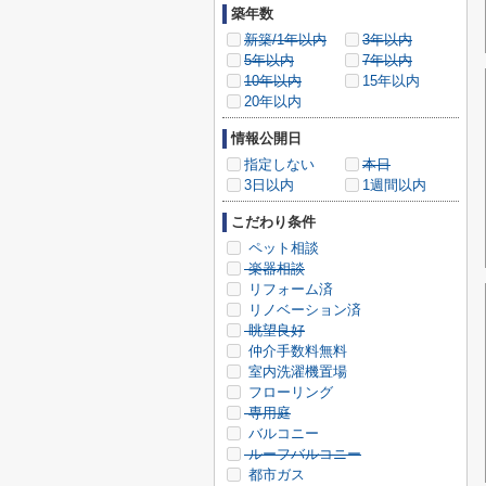
築年数
新築/1年以内
3年以内
5年以内
7年以内
10年以内
15年以内
20年以内
情報公開日
指定しない
本日
3日以内
1週間以内
こだわり条件
ペット相談
楽器相談
リフォーム済
リノベーション済
眺望良好
仲介手数料無料
室内洗濯機置場
フローリング
専用庭
バルコニー
ルーフバルコニー
都市ガス