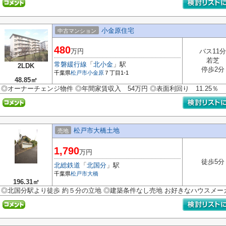
小金原住宅
中古マンション
480
万円
バス11分
若芝
常磐緩行線
「
北小金
」駅
2LDK
停歩2分
千葉県
松戸市
小金原
７丁目1-1
48.85㎡
◎オーナーチェンジ物件 ◎年間家賃収入 54万円 ◎表面利回り 11.25％
松戸市大橋土地
売地
1,790
万円
徒歩5分
北総鉄道
「
北国分
」駅
千葉県
松戸市
大橋
196.31㎡
◎北国分駅より徒歩 約５分の立地 ◎建築条件なし売地 お好きなハウスメ