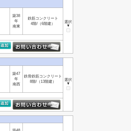
築38
鉄筋コンクリート
年
選択
4階/（6階建）
▼
南東
築47
鉄骨鉄筋コンクリート
年
選択
8階/（13階建）
▼
南西
築48