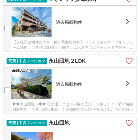
過去掲載物件
【当社売主物件につき、仲介手数料無料】 ペットと暮らす、フルリフォ
ーム物件。 大型犬の飼育も可能で、LDKドアにはキャットドア付き、共
用部にペット専用設備も備えています。最寄駅...
永山団地２LDK
売買 | 中古マンション
過去掲載物件
◆◆永山団地３◆◆ ◎交通アクセスの幅が広がって嬉しい！２駅２路線
利用可能！ ◎駅に施設集結！！図書館やのんびりお散歩など自分の時間
を楽しもう！ ◎自然豊かな住環境！心穏やかな丁寧...
永山団地
売買 | 中古マンション