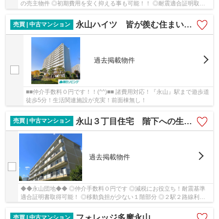
の売主物件 ◎初期費用を安く抑える事も可能！！ ◎耐震適合証明取得
可能！（住宅ローン控除利用可！）
永山ハイツ 皆が羨む住まい！お洒落なリフォーム！駅チカ！高利便性！明るい！
売買 | 中古マンション
過去掲載物件
■■仲介手数料０円です！！(^^)■■ 諸費用対応！『永山』駅まで遊歩道
徒歩5分！生活関連施設が充実！前面棟無し！
永山３丁目住宅 階下への生活音を気にしない暮らし！
売買 | 中古マンション
過去掲載物件
◆◆永山団地◆◆ ◎仲介手数料０円です ◎減税にお役立ち！耐震基準
適合証明書取得可能！ ◎移動負担が少ない１階部分 ◎２駅２路線利用
可能！『永山』駅まで徒歩９分！
フォレッジ多摩永山
売買 | 中古マンション