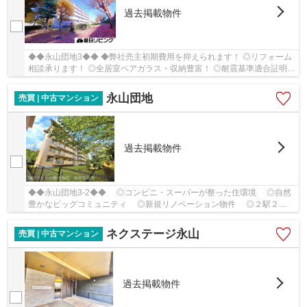
過去掲載物件
◆◆永山団地3◆◆ ◆弊社売主初期費用を抑えられます！ ◎リフォーム
相談承ります！ ◎全居室ペアガラス・収納豊富！ ◎耐震基準適合証明書
取得可能！ ◎『永山』駅まで徒歩９分
永山団地
売買 | 中古マンション
過去掲載物件
◆◆永山団地3-2◆◆ ◎コンビニ・スーパーが整った住環境 ◎自然
豊かなビッグコミュニティ ◎新規リノベーション物件 ◎２駅２路
線利用可 ◎耐震適合証明書発行済み
ネクステージ永山
売買 | 中古マンション
過去掲載物件