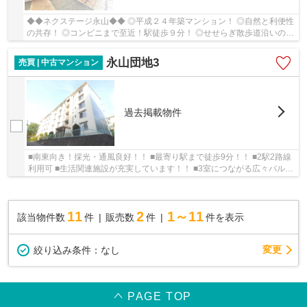
◆◆ネクステージ永山◆◆ ◎平成２４年築マンション！ ◎自然と利便性
の共存！ ◎コンビニまで至近！駅徒歩９分！ ◎せせらぎ散歩道沿いのマ
ンション！ ◎４階角部屋！駅まで美しい桜並木の景...
永山団地3
売買 | 中古マンション
過去掲載物件
■南東向き！採光・通風良好！！ ■最寄り駅まで徒歩9分！！ ■2駅2路線
利用可 ■生活関連施設が充実しています！！ ■3室につながる広々バルコ
ニーでお洗濯物も楽々干せます！！
11
2
1～11
該当物件数
件
販売数
件
件を表示
変更
絞り込み条件：
なし
PAGE TOP