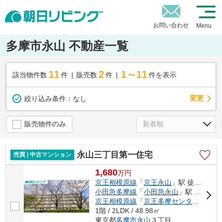
お問い合わせ
Menu
多摩市永山 不動産一覧
11
2
1～11
該当物件数
件
販売数
件
件を表示
変更
絞り込み条件：
なし
販売物件のみ
永山三丁目第一住宅
売買 | 中古マンション
1,680
万
円
京王相模原線
「
京王永山
」駅 徒歩10分
小田急多摩線
「
小田急永山
」駅 徒歩10分
京王相模原線
「
京王多摩センター
」駅 
1階 / 2LDK / 48.98㎡
東京都
多摩市
永山
３丁目