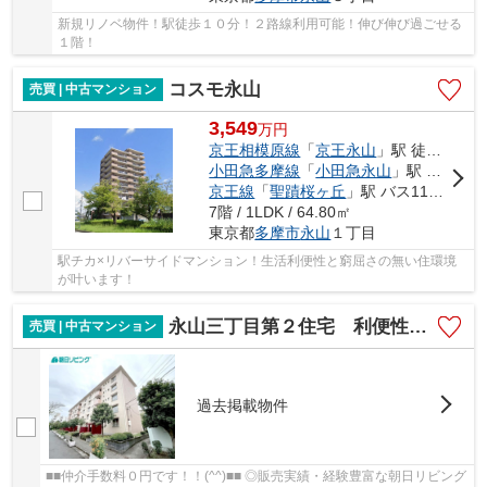
新規リノベ物件！駅徒歩１０分！２路線利用可能！伸び伸び過ごせる
１階！
コスモ永山
売買 | 中古マンション
3,549
万
円
京王相模原線
「
京王永山
」駅 徒歩9分
小田急多摩線
「
小田急永山
」駅 徒歩9分
京王線
「
聖蹟桜ヶ丘
」駅 バス11分 「消防署前（多摩市）」 停歩9分
7階 / 1LDK / 64.80㎡
東京都
多摩市
永山
１丁目
駅チカ×リバーサイドマンション！生活利便性と窮屈さの無い住環境
が叶います！
永山三丁目第２住宅 利便性で選ばれる！しかも２階の住戸！
売買 | 中古マンション
過去掲載物件
■■仲介手数料０円です！！(^^)■■ ◎販売実績・経験豊富な朝日リビング