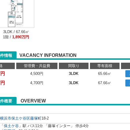
3LDK / 67.66㎡
1階 /
1,890万円
VACANCY INFORMATION
件情報
格
管理費・共益費
間取り
専有面積
万円
4,500円
3LDK
65.66㎡
万円
4,700円
3LDK
67.66㎡
OVERVIEW
件概要
横浜市保土ケ谷区
藤塚町
18-2
「
保土ケ谷
」駅 バス11分 「藤塚インター」 停歩4分