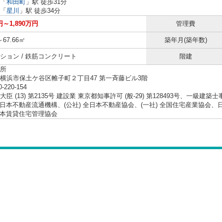
「
和田町
」駅 徒歩31分
「
星川
」駅 徒歩34分
円～1,890万円
管理費
～67.66㎡
築年月(築年数)
ション / 鉄筋コンクリート
階建
所
横浜市保土ケ谷区帷子町２丁目47 第一斉藤ビル3階
0-220-154
臣 (13) 第2135号 建設業 東京都知事許可 (般-29) 第128493号、一級建築
 東日本不動産流通機構、(公社) 全日本不動産協会、(一社) 全国住宅産業協
 日本賃貸住宅管理協会