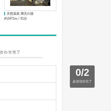
天然温泉 満天の湯
約2471m／31分
0
/
2
必須項目完了