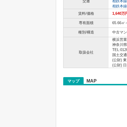
交通
相鉄本線
相鉄本線
賃料/価格
1,640万
専有面積
65.66㎡
種別/構造
中古マン
横浜営業
神奈川県
TEL:012
取扱会社
国土交通大
(公財)
(公財)
MAP
マップ