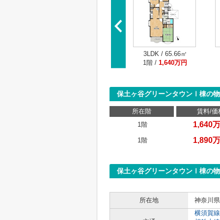
3LDK / 65.66㎡
1階 /
1,640万円
保土ヶ谷グリーンタウンⅠ棟の物
所在階
賃料/価
1,640
1階
1,890
1階
保土ヶ谷グリーンタウンⅠ棟の物
所在地
神奈川県
横須賀線