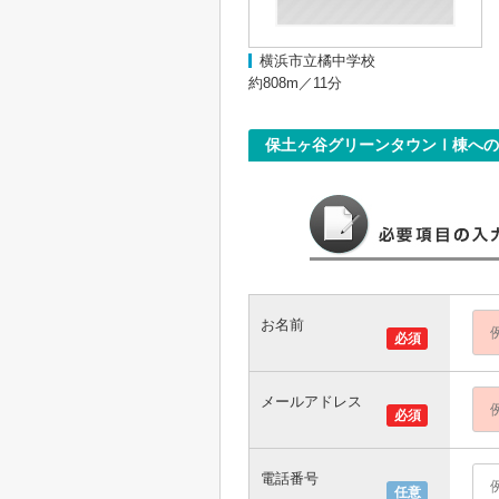
横浜市立橘中学校
約808m／11分
保土ヶ谷グリーンタウンⅠ棟への
お名前
必須
メールアドレス
必須
電話番号
任意