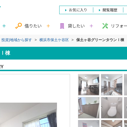
お気に入り
閲覧履歴
借りたい
貸したい
リフォ
・投資)地域から探す
>
横浜市保土ケ谷区
>
保土ヶ谷グリーンタウンⅠ棟
Ⅰ棟
RY