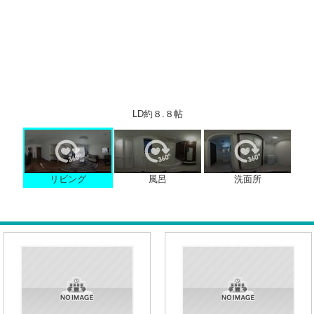
LD約８.８帖
リビング
風呂
洗面所