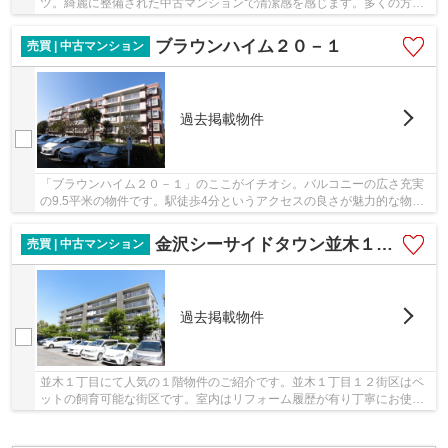
ツ。綺麗に整備された中古マンションで清潔感を感じます。多くの方に
好評の、駅から徒歩5分に位置する物件です。...
ブラウンハイム２０－１
売買 | 中古マンション
過去掲載物件
「ブラウンハイム２０－１」のここがイチオシ。バルコニーの広さ充実
の9.5平米の物件です。駅徒歩4分というアクセスの良さが魅力的な物件
です。中古マンションですが、綺麗に整備され...
金沢シーサイドタウン並木１丁目第３住宅１２街区３号棟
売買 | 中古マンション
過去掲載物件
並木１丁目にて人気の１階物件のご紹介です。並木１丁目１２街区はペ
ットの飼育可能な街区です。室内はリフォーム履歴が有り丁寧にお使い
です。ＬＤ部分と南側洋室に床暖房が入ってお...