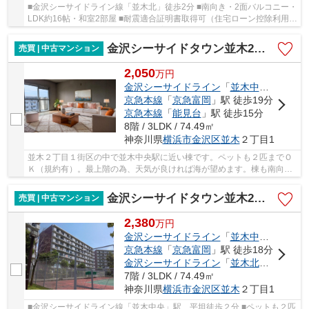
■金沢シーサイドライン線「並木北」徒歩2分 ■南向き・2面バルコニー・
LDK約16帖・和室2部屋 ■耐震適合証明書取得可（住宅ローン控除利用
可） ■フラット35利用可 ■ペット飼育可能（細則...
金沢シーサイドタウン並木2丁目第1住宅
売買 | 中古マンション
2,050
万
円
金沢シーサイドライン
「
並木中央
」駅 徒
京急本線
「
京急富岡
」駅 徒歩19分
京急本線
「
能見台
」駅 徒歩15分
8階 / 3LDK / 74.49㎡
神奈川県
横浜市金沢区
並木
２丁目1
並木２丁目１街区の中で並木中央駅に近い棟です。ペットも２匹までＯ
Ｋ（規約有）。最上階の為、天気が良ければ海が望めます。棟も南向き
のため、お部屋も明るく、日当たり・眺望・通...
金沢シーサイドタウン並木2丁目第一住宅
売買 | 中古マンション
2,380
万
円
金沢シーサイドライン
「
並木中央
」駅 徒
京急本線
「
京急富岡
」駅 徒歩18分
金沢シーサイドライン
「
並木北
」駅 徒歩1
7階 / 3LDK / 74.49㎡
神奈川県
横浜市金沢区
並木
２丁目1
■金沢シーサイドライン線「並木中央」駅、平坦徒歩２分 ■ペットも２匹