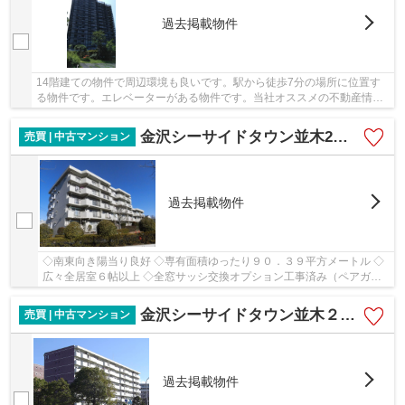
過去掲載物件
14階建ての物件で周辺環境も良いです。駅から徒歩7分の場所に位置す
る物件です。エレベーターがある物件です。当社オススメの不動産情報
をお求めになるなら、お電話やメールでのお問い...
金沢シーサイドタウン並木2丁目第９住宅
売買 | 中古マンション
過去掲載物件
◇南東向き陽当り良好 ◇専有面積ゆったり９０．３９平方メートル ◇
広々全居室６帖以上 ◇全窓サッシ交換オプション工事済み（ペアガラ
ス）
金沢シーサイドタウン並木２丁目第１住宅１－１号棟
売買 | 中古マンション
過去掲載物件