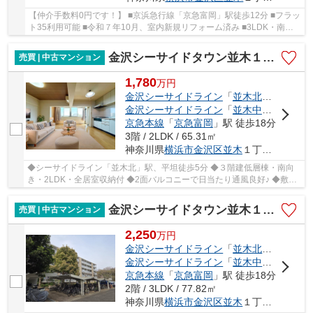
【仲介手数料0円です！】 ■京浜急行線「京急富岡」駅徒歩12分 ■フラッ
ト35利用可能 ■令和７年10月、室内新規リフォーム済み ■3LDK・南向
き・2面バルコニー・日当たり眺望良好！
金沢シーサイドタウン並木１丁目第一住宅
売買 | 中古マンション
1,780
万
円
金沢シーサイドライン
「
並木北
」駅 徒歩5
金沢シーサイドライン
「
並木中央
」駅 徒歩
京急本線
「
京急富岡
」駅 徒歩18分
3階 / 2LDK / 65.31㎡
神奈川県
横浜市金沢区
並木
１丁目9-10
◆シーサイドライン「並木北」駅、平坦徒歩5分 ◆３階建低層棟・南向
き・2LDK・全居室収納付 ◆2面バルコニーで日当たり通風良好♪ ◆敷地
内駐車場あり（月額11000円） ◆フラット３５利用可
金沢シーサイドタウン並木１丁目第３住宅１２街区
売買 | 中古マンション
2,250
万
円
金沢シーサイドライン
「
並木北
」駅 徒歩2
金沢シーサイドライン
「
並木中央
」駅 徒歩
京急本線
「
京急富岡
」駅 徒歩18分
2階 / 3LDK / 77.82㎡
神奈川県
横浜市金沢区
並木
１丁目12-3