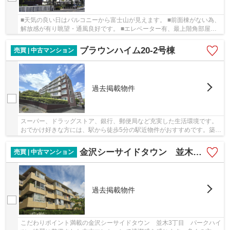
■天気の良い日はバルコニーから富士山が見えます。 ■前面棟がない為、
解放感が有り眺望・通風良好です。 ■エレベーター有、最上階角部屋で
す。 ■大切なペットと共に暮らせるマンション...
ブラウンハイム20-2号棟
売買 | 中古マンション
過去掲載物件
スーパー、ドラッグストア、銀行、郵便局など充実した生活環境です。
おでかけ好きな方には、駅から徒歩5分の駅近物件がおすすめです。築
43年の中古マンションです。横浜市金沢区に特化...
金沢シーサイドタウン 並木3丁目 パークハイツ
売買 | 中古マンション
過去掲載物件
こだわりポイント満載の金沢シーサイドタウン 並木3丁目 パークハイ