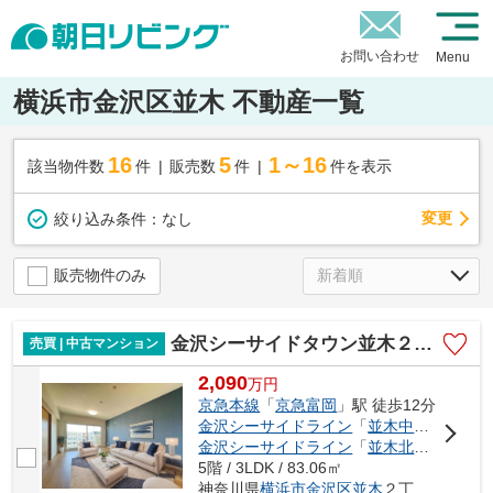
お問い合わせ
Menu
横浜市金沢区並木 不動産一覧
16
5
1～16
該当物件数
件
販売数
件
件を表示
変更
絞り込み条件：
なし
販売物件のみ
金沢シーサイドタウン並木２丁目６街区
売買 | 中古マンション
2,090
万
円
京急本線
「
京急富岡
」駅 徒歩12分
金沢シーサイドライン
「
並木中央
」駅 徒歩
金沢シーサイドライン
「
並木北
」駅 徒歩1
5階 / 3LDK / 83.06㎡
神奈川県
横浜市金沢区
並木
２丁目6-1