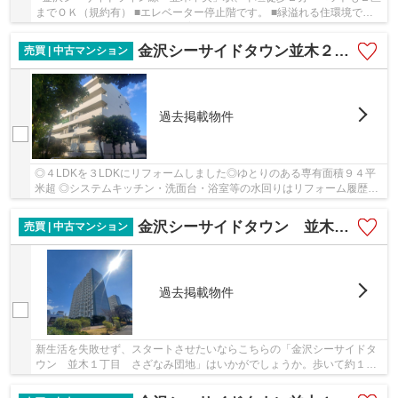
までＯＫ（規約有） ■エレベーター停止階です。 ■緑溢れる住環境で学
校や公園・スーパーも近く、子育てもしやすい...
金沢シーサイドタウン並木２丁目２街区
売買 | 中古マンション
過去掲載物件
◎４LDKを３LDKにリフォームしました◎ゆとりのある専有面積９４平
米超 ◎システムキッチン・洗面台・浴室等の水回りはリフォーム履歴あ
り。 ◎フラット３５対応マンション◎住宅ローン控除...
金沢シーサイドタウン 並木１丁目 さざなみ団地
売買 | 中古マンション
過去掲載物件
新生活を失敗せず、スタートさせたいならこちらの「金沢シーサイドタ
ウン 並木１丁目 さざなみ団地」はいかがでしょうか。歩いて約１０
０mの場所に、OKストア並木店があります。エレ...