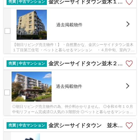
金沢シーサイドタウン並木１丁目第三住宅１２街区
売買 | 中古マンション
過去掲載物件
【朝日リビング売主物件！】 ・自然豊かな、金沢シーサイドタウン並木
１丁目第三住宅 ・ペットと暮らせるマンション ・４月中旬、室内フル
リフォーム完了 ・病院、スーパー、郵便局...
金沢シーサイドタウン並木２丁目１２街区
売買 | 中古マンション
過去掲載物件
◎朝日リビング売主物件の為、仲介料かかりません。 ◎令和６年１０月
中旬リフォーム完成済◎人気の３階部分 ◎ペットと暮らせるマンション
です。（細則有） ◎イオン、ビアレ、OK並木店が...
金沢シーサイドタウン 並木3丁目なぎさ団地
売買 | 中古マンション