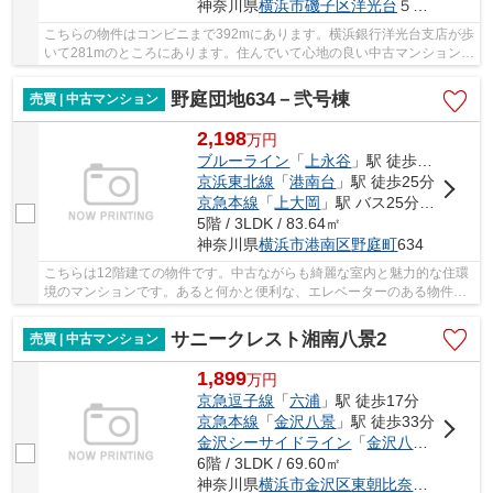
神奈川県
横浜市磯子区
洋光台
５丁目4-3
こちらの物件はコンビニまで392mにあります。横浜銀行洋光台支店が歩
いて281mのところにあります。住んでいて心地の良い中古マンションで
魅力的です。駅徒歩5分というアクセスの良さが...
野庭団地634－弐号棟
売買 | 中古マンション
2,198
万
円
ブルーライン
「
上永谷
」駅 徒歩24分
京浜東北線
「
港南台
」駅 徒歩25分
京急本線
「
上大岡
」駅 バス25分 「野庭中央公園」 停歩3分
5階 / 3LDK / 83.64㎡
神奈川県
横浜市港南区
野庭町
634
こちらは12階建ての物件です。中古ながらも綺麗な室内と魅力的な住環
境のマンションです。あると何かと便利な、エレベーターのある物件と
なっています。不動産のことで確認したいこと...
サニークレスト湘南八景2
売買 | 中古マンション
1,899
万
円
京急逗子線
「
六浦
」駅 徒歩17分
京急本線
「
金沢八景
」駅 徒歩33分
金沢シーサイドライン
「
金沢八景
」駅 徒歩
6階 / 3LDK / 69.60㎡
神奈川県
横浜市金沢区
東朝比奈
２丁目2-35