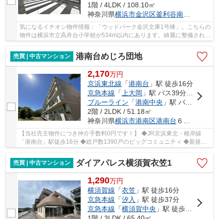
1階 / 4LDK / 108.10㎡
神奈川県
横浜市金沢区
釜利谷南
２丁目50-1
気になるイチオシ物件情報：「ウッドパーク金沢文庫1号棟」。こちらの
物件は横浜市立高舟台小学校が534m以内にあります。綺麗に整備された
中古マンションで清潔感を感じます。多種多様...
港南台めじろ団地
売買 | 中古マンション
2,170
万
円
京浜東北線
「
港南台
」駅 徒歩16分
京急本線
「
上大岡
」駅 バス39分 「榎戸（横浜市）」 停歩7分
ブルーライン
「
港南中央
」駅 バス30分 「榎戸（横浜市）」 停歩7分
2階 / 2LDK / 51.18㎡
神奈川県
横浜市港南区
港南台
６丁目１－46
【当社売主物件につき仲介手数料0円です！】 ◆JR京浜東北・根岸線
「港南台」駅徒歩16分 ◆総戸数1390戸のビッグコミュニティ ◆新規リ
ノベーション（令和8年6月） ◆人気の2階住戸 ◆南側...
ダイアパレス横須賀衣笠1
売買 | 中古マンション
1,290
万
円
横須賀線
「
衣笠
」駅 徒歩16分
京急本線
「
汐入
」駅 徒歩37分
京急本線
「
横須賀中央
」駅 徒歩35分
1階 / 3LDK / 65.40㎡