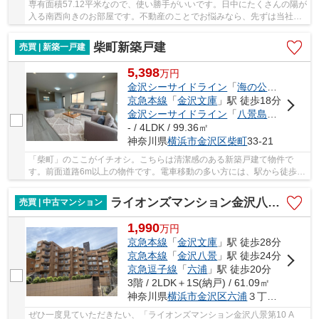
専有面積57.12平米なので、使い勝手がいいです。日中にたくさんの陽が
入る南西向きのお部屋です。不動産のことでお悩みなら、先ずは当社を
お尋ねください。経験豊富なプロのスタッフが...
柴町新築戸建
売買 | 新築一戸建
5,398
万
円
金沢シーサイドライン
「
海の公園柴口
」駅
京急本線
「
金沢文庫
」駅 徒歩18分
金沢シーサイドライン
「
八景島
」駅 徒歩1
- / 4LDK / 99.36㎡
神奈川県
横浜市金沢区
柴町
33-21
「柴町」のここがイチオシ。こちらは清潔感のある新築戸建て物件で
す。前面道路6m以上の物件です。電車移動の多い方には、駅から徒歩3
分の物件がおすすめです。不動産購入で失敗しない...
ライオンズマンション金沢八景第10 A館
売買 | 中古マンション
1,990
万
円
京急本線
「
金沢文庫
」駅 徒歩28分
京急本線
「
金沢八景
」駅 徒歩24分
京急逗子線
「
六浦
」駅 徒歩20分
3階 / 2LDK＋1S(納戸) / 61.09㎡
神奈川県
横浜市金沢区
六浦
３丁目42-1
ぜひ一度見ていただきたい、「ライオンズマンション金沢八景第10 A