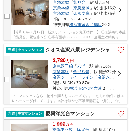
京急本線
「
能見台
」駅 徒歩5分
京急本線
「
京急富岡
」駅 徒歩16分
京急本線
「
金沢文庫
」駅 徒歩25分
2階 / 3LDK / 66.78㎡
神奈川県
横浜市金沢区
堀口
20-2
【令和８年７月17日、新規リノベーション完工物件！】 〇京浜急行本線
「能見台」駅徒歩５分 〇専有面積66.78㎡・3LDK・全居室収納あり・２
階住戸 〇商業施設が充実した住環境
クオス金沢八景レジデンシャルステージ
売買 | 中古マンション
2,780
万
円
京急逗子線
「
六浦
」駅 徒歩18分
京急本線
「
金沢八景
」駅 徒歩22分
金沢シーサイドライン
「
金沢八景
」駅 徒歩
3階 / 3LDK / 70.87㎡
神奈川県
横浜市金沢区
六浦
２丁目12-18
中古マンションなら、物件の購入もスムーズです。こちらの物件にはエ
レベーターが付いています。当社は確かな不動産情報をご提供しており
ます。こだわりやご要望などがあれば、メール...
菱興洋光台マンション
売買 | 中古マンション
1,999
万
円
京浜東北線
「
洋光台
」駅 徒歩10分