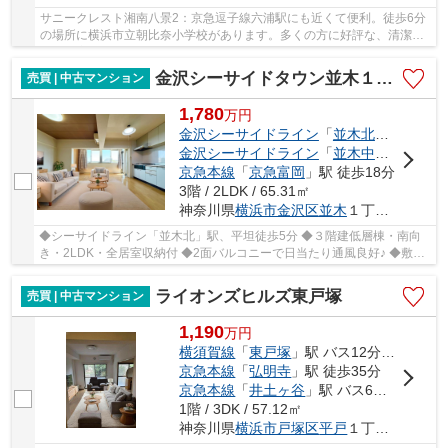
サニークレスト湘南八景2：京急逗子線六浦駅にも近くて便利。徒歩6分
の場所に横浜市立朝比奈小学校があります。多くの方に好評な、清潔感
のある室内が魅力の中古マンションです。こち...
金沢シーサイドタウン並木１丁目第一住宅
売買 | 中古マンション
1,780
万
円
金沢シーサイドライン
「
並木北
」駅 徒歩5
金沢シーサイドライン
「
並木中央
」駅 徒歩
京急本線
「
京急富岡
」駅 徒歩18分
3階 / 2LDK / 65.31㎡
神奈川県
横浜市金沢区
並木
１丁目9-10
◆シーサイドライン「並木北」駅、平坦徒歩5分 ◆３階建低層棟・南向
き・2LDK・全居室収納付 ◆2面バルコニーで日当たり通風良好♪ ◆敷地
内駐車場あり（月額11000円） ◆フラット３５利用可
ライオンズヒルズ東戸塚
売買 | 中古マンション
1,190
万
円
横須賀線
「
東戸塚
」駅 バス12分 「平和台」 停歩3分
京急本線
「
弘明寺
」駅 徒歩35分
京急本線
「
井土ヶ谷
」駅 バス6分 「引越坂」 停歩8分
1階 / 3DK / 57.12㎡
神奈川県
横浜市戸塚区
平戸
１丁目3-1