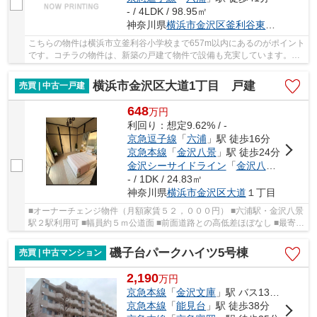
- / 4LDK / 98.95㎡
神奈川県
横浜市金沢区
釜利谷東
７丁目21-5
こちらの物件は横浜市立釜利谷小学校まで657m以内にあるのがポイント
です。コチラの物件は、新築の戸建て物件で設備も充実しています。令
和8年4月築の物件です。きれいな物件をお探し...
横浜市金沢区大道1丁目 戸建
売買 | 中古一戸建
648
万
円
利回り：想定9.62% / -
京急逗子線
「
六浦
」駅 徒歩16分
京急本線
「
金沢八景
」駅 徒歩24分
金沢シーサイドライン
「
金沢八景
」駅 徒歩
- / 1DK / 24.83㎡
神奈川県
横浜市金沢区
大道
１丁目
■オーナーチェンジ物件（月額家賃５２，０００円） ■六浦駅・金沢八景
駅２駅利用可 ■幅員約５ｍ公道面 ■前面道路との高低差ほぼなし ■最寄り
スーパーまで約２６０ｍ ■最寄りコンビニま...
磯子台パークハイツ5号棟
売買 | 中古マンション
2,190
万
円
京急本線
「
金沢文庫
」駅 バス13分 「氷取沢」 停歩6分
京急本線
「
能見台
」駅 徒歩38分