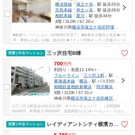
横須賀線
「
保土ケ谷
」駅 徒歩25分
京急本線
「
井土ヶ谷
」駅 徒歩26分
相鉄本線
「
星川
」駅 徒歩34分
4階 / 3LDK / 67.20㎡
神奈川県
横浜市保土ケ谷区
狩場町
422-10
■新規リノベーション（令和8年3月完了） ■南東向き陽当り良好 ■バス
停「東伸ふれあい公園」徒歩2分 ■フラット対面キッチン(天板カット)、
ペンダントライト採用！
三ッ沢住宅B棟
売買 | 中古マンション
700
万
円
利回り：表面11.14% / -
ブルーライン
「
三ツ沢上町
」駅 徒歩14分
東海道本線
「
横浜
」駅 バス23分 「三ッ沢池」 停歩1分
相模鉄道相鉄新横浜
「
羽沢横浜国大
」駅 徒
4階 / 2LDK / 57.31㎡
神奈川県
横浜市保土ケ谷区
峰沢町
260-11
◎三ツ沢上町徒歩14分の2LDK、オーナーチェンジ！ （月間賃料
65000円、年間収入780000円、表面利回り11.14パーセント） ◎エレベ
ーター有り、ゆとりあるリビングダイニング！ ◎目の前...
レイディアントシティ横濱カルティエ6
売買 | 中古マンション