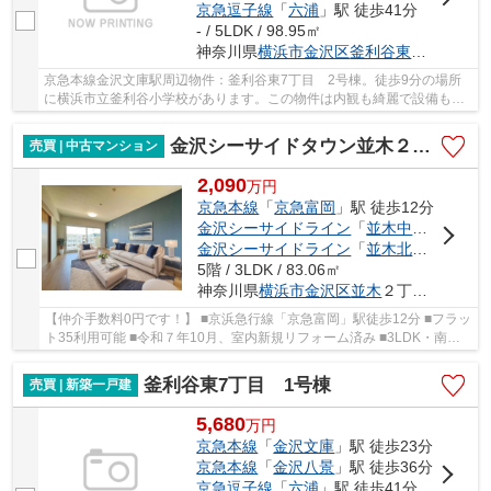
京急逗子線
「
六浦
」駅 徒歩41分
- / 5LDK / 98.95㎡
神奈川県
横浜市金沢区
釜利谷東
７丁目21-5
京急本線金沢文庫駅周辺物件：釜利谷東7丁目 2号棟。徒歩9分の場所
に横浜市立釜利谷小学校があります。この物件は内観も綺麗で設備も充
実した、2026年4月築となっています。好評の新...
金沢シーサイドタウン並木２丁目６街区
売買 | 中古マンション
2,090
万
円
京急本線
「
京急富岡
」駅 徒歩12分
金沢シーサイドライン
「
並木中央
」駅 徒歩
金沢シーサイドライン
「
並木北
」駅 徒歩1
5階 / 3LDK / 83.06㎡
神奈川県
横浜市金沢区
並木
２丁目6-1
【仲介手数料0円です！】 ■京浜急行線「京急富岡」駅徒歩12分 ■フラッ
ト35利用可能 ■令和７年10月、室内新規リフォーム済み ■3LDK・南向
き・2面バルコニー・日当たり眺望良好！
釜利谷東7丁目 1号棟
売買 | 新築一戸建
5,680
万
円
京急本線
「
金沢文庫
」駅 徒歩23分
京急本線
「
金沢八景
」駅 徒歩36分
京急逗子線
「
六浦
」駅 徒歩41分