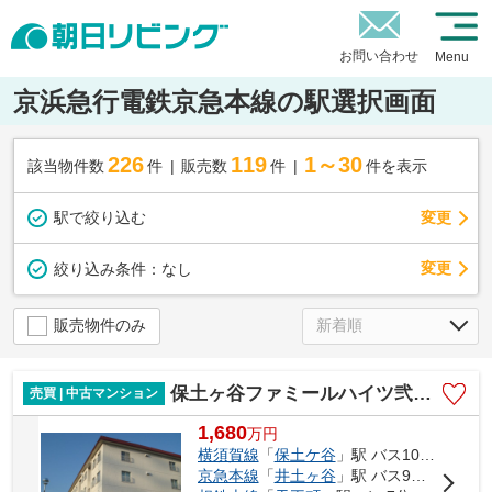
お問い合わせ
Menu
京浜急行電鉄京急本線の駅選択画面
226
119
1～30
該当物件数
件
販売数
件
件を表示
駅で絞り込む
変更
変更
絞り込み条件：
なし
販売物件のみ
保土ヶ谷ファミールハイツ弐号棟
売買 | 中古マンション
1,680
万
円
横須賀線
「
保土ケ谷
」駅 バス10分 「瀬戸ヶ谷小学校」 停歩1分
京急本線
「
井土ヶ谷
」駅 バス9分 「永田町住宅前」 停歩7分