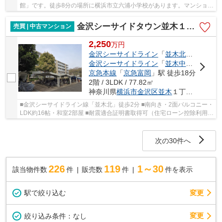
館」です。徒歩8分の場所に横浜市立六浦小学校があります。マンション
にどんな人が住んでいるのかも中古マンションな...
金沢シーサイドタウン並木１丁目第３住宅１２街区
売買 | 中古マンション
2,250
万
円
金沢シーサイドライン
「
並木北
」駅 徒歩2
金沢シーサイドライン
「
並木中央
」駅 徒歩
京急本線
「
京急富岡
」駅 徒歩18分
2階 / 3LDK / 77.82㎡
神奈川県
横浜市金沢区
並木
１丁目12-3
■金沢シーサイドライン線「並木北」徒歩2分 ■南向き・2面バルコニー・
LDK約16帖・和室2部屋 ■耐震適合証明書取得可（住宅ローン控除利用
可） ■フラット35利用可 ■ペット飼育可能（細則...
次の30件へ
226
119
1～30
該当物件数
件
販売数
件
件を表示
駅で絞り込む
変更
変更
絞り込み条件：
なし