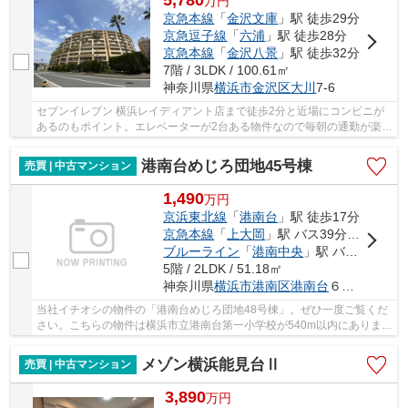
5,780
万
円
京急本線
「
金沢文庫
」駅 徒歩29分
京急逗子線
「
六浦
」駅 徒歩28分
京急本線
「
金沢八景
」駅 徒歩32分
7階 / 3LDK / 100.61㎡
神奈川県
横浜市金沢区
大川
7-6
セブンイレブン 横浜レイディアント店まで徒歩2分と近場にコンビニが
あるのもポイント。エレベーターが2台ある物件なので毎朝の通勤が楽に
行えます。中古ながらも綺麗な室内と魅力的な...
港南台めじろ団地45号棟
売買 | 中古マンション
1,490
万
円
京浜東北線
「
港南台
」駅 徒歩17分
京急本線
「
上大岡
」駅 バス39分 「榎戸（横浜市）」 停歩7分
ブルーライン
「
港南中央
」駅 バス30分 「榎戸（横浜市）」 停歩7分
5階 / 2LDK / 51.18㎡
神奈川県
横浜市港南区
港南台
６丁目1-25
当社イチオシの物件の「港南台めじろ団地48号棟」。ぜひ一度ご覧くだ
さい。こちらの物件は横浜市立港南台第一小学校が540m以内にありま
す。中古マンションなら、物件の購入もスムーズ...
メゾン横浜能見台Ⅱ
売買 | 中古マンション
3,890
万
円