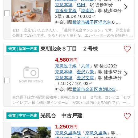
京急本線
「
杉田
」駅 徒歩30分
京浜東北線
「
港南台
」駅 徒歩33分
2階 / 3LDK / 60.00㎡
神奈川県
横浜市磯子区
洋光台
６丁目1-15
ぜひ一度見ていただきたい、「菱興洋光台マンション」です。洋光台南
公園まで197mです。あると何かと便利な、エレベーターのある物件とな
っています。この物件は快適な室内環境が魅力...
東朝比奈３丁目 ２号棟
売買 | 新築一戸建
4,580
万
円
京急逗子線
「
六浦
」駅 徒歩23分
京急本線
「
金沢八景
」駅 徒歩32分
京急本線
「
金沢文庫
」駅 徒歩45分
- / 4LDK / 101.03㎡
神奈川県
横浜市金沢区
東朝比奈
３丁目23-1
京急逗子線六浦駅周辺物件：東朝比奈３丁目 ２号棟。コンビニ「セブ
ンイレブン 横浜朝比奈インター店」が307m以内にある物件です。一生
に一度のマイホーム探しは、ぜひ新築戸建てで。...
光風台 中古戸建
売買 | 中古一戸建
1,250
万
円
京急久里浜線
「
京急久里浜
」駅 徒歩22分