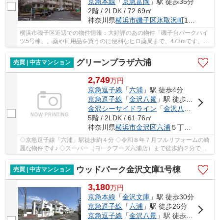
京急本線
「
京急富岡
」駅 徒歩35分
2階 / 2LDK / 72.69㎡
神奈川県
横浜市磯子区
氷取沢町
150-4
横浜市磯子区近辺での物件情報：大好評のあの物件「磯子台パークハイ
ツ5号棟」。薬や日用品を買うのに便利なヒロ薬局まで、473mです。築
45年の中古マンションです。多種多様な不動産情...
グリーンプラザ六浦
売買 | 中古マンション
2,749
万
円
京急逗子線
「
六浦
」駅 徒歩4分
京急逗子線
「
金沢八景
」駅 徒歩18分
金沢シーサイドライン
「
金沢八景
」駅 徒歩
5階 / 2LDK / 61.76㎡
神奈川県
横浜市金沢区
六浦
５丁目21-3
◇京急逗子線「六浦」駅徒歩約４分 ◇令和８年７月フルリフォームの綺
麗な物件です♪ ◇スーパー（ヨークフーズ六浦店）まで徒歩約２分で便
利！ ◇５階住戸・エレベーター付き・2LDK・東向...
ウッドパーク金沢文庫1号棟
売買 | 中古マンション
3,180
万
円
京急本線
「
金沢文庫
」駅 徒歩30分
京急逗子線
「
六浦
」駅 徒歩26分
京急逗子線
「
金沢八景
」駅 徒歩30分