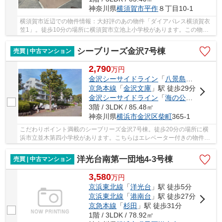
神奈川県
横須賀市
平作
８丁目10-1
横須賀市近辺での物件情報：大好評のあの物件「ダイアパレス横須賀衣
笠1」。徒歩10分の場所に横須賀市立池上小学校があります。この物件
は快適な室内環境が魅力の中古マンションとなっ...
シーブリーズ金沢7号棟
売買 | 中古マンション
2,790
万
円
金沢シーサイドライン
「
八景島
」駅 徒歩7
京急本線
「
金沢文庫
」駅 徒歩29分
金沢シーサイドライン
「
海の公園柴口
」駅
3階 / 3LDK / 85.48㎡
神奈川県
横浜市金沢区
柴町
365-1
こだわりポイント満載のシーブリーズ金沢7号棟。徒歩20分の場所に横
浜市立並木第四小学校があります。こちらはエレベーター付きの物件で
す。中古マンションなら、物件の購入もスムーズ...
洋光台南第一団地4-3号棟
売買 | 中古マンション
3,580
万
円
京浜東北線
「
洋光台
」駅 徒歩5分
京浜東北線
「
港南台
」駅 徒歩27分
京急本線
「
杉田
」駅 徒歩31分
1階 / 3LDK / 78.92㎡