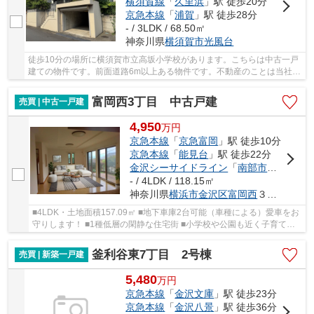
横須賀線
「
久里浜
」駅 徒歩20分
京急本線
「
浦賀
」駅 徒歩28分
- / 3LDK / 68.50㎡
神奈川県
横須賀市
光風台
徒歩10分の場所に横須賀市立高坂小学校があります。こちらは中古一戸
建ての物件です。前面道路6m以上ある物件です。不動産のことは当社に
お任せ下さい。お客様のご希望に適った不動産...
富岡西3丁目 中古戸建
売買 | 中古一戸建
4,950
万
円
京急本線
「
京急富岡
」駅 徒歩10分
京急本線
「
能見台
」駅 徒歩22分
金沢シーサイドライン
「
南部市場
」駅 徒
- / 4LDK / 118.15㎡
神奈川県
横浜市金沢区
富岡西
３丁目23-3
■4LDK・土地面積157.09㎡ ■地下車庫2台可能（車種による）愛車をお
守りします！ ■1種低層の閑静な住宅街 ■小学校や公園も近く子育ても
安心です♪
釜利谷東7丁目 2号棟
売買 | 新築一戸建
5,480
万
円
京急本線
「
金沢文庫
」駅 徒歩23分
京急本線
「
金沢八景
」駅 徒歩36分