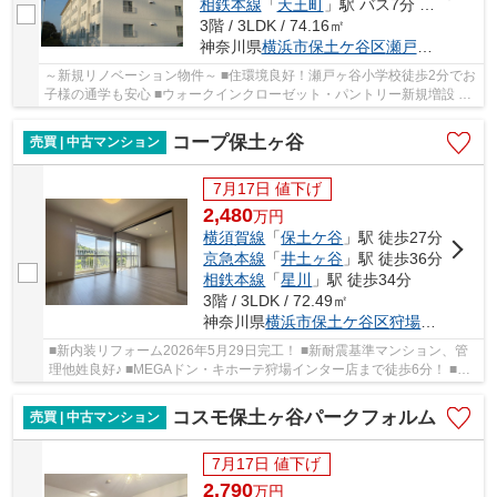
相鉄本線
「
天王町
」駅 バス7分 「保土ケ谷町２丁目」 停歩10分
3階 / 3LDK / 74.16㎡
神奈川県
横浜市保土ケ谷区
瀬戸ケ谷町
～新規リノベーション物件～ ■住環境良好！瀬戸ヶ谷小学校徒歩2分でお
子様の通学も安心 ■ウォークインクローゼット・パントリー新規増設 ■
開放感のある対面キッチン ■おしゃれなアクセ...
コープ保土ヶ谷
売買 | 中古マンション
7月17日 値下げ
2,480
万
円
横須賀線
「
保土ケ谷
」駅 徒歩27分
京急本線
「
井土ヶ谷
」駅 徒歩36分
相鉄本線
「
星川
」駅 徒歩34分
3階 / 3LDK / 72.49㎡
神奈川県
横浜市保土ケ谷区
狩場町
２６ー
■新内装リフォーム2026年5月29日完工！ ■新耐震基準マンション、管
理他姓良好♪ ■MEGAドン・キホーテ狩場インター店まで徒歩6分！ ■岩
崎小学校が徒歩圏内♪
コスモ保土ヶ谷パークフォルム
売買 | 中古マンション
7月17日 値下げ
2,790
万
円