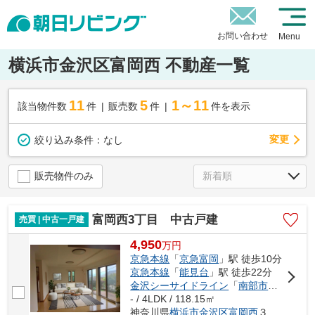
お問い合わせ
Menu
横浜市金沢区富岡西 不動産一覧
11
5
1～11
該当物件数
件
販売数
件
件を表示
変更
絞り込み条件：
なし
販売物件のみ
富岡西3丁目 中古戸建
売買 | 中古一戸建
4,950
万
円
京急本線
「
京急富岡
」駅 徒歩10分
京急本線
「
能見台
」駅 徒歩22分
金沢シーサイドライン
「
南部市場
」駅 徒
- / 4LDK / 118.15㎡
神奈川県
横浜市金沢区
富岡西
３丁目23-3