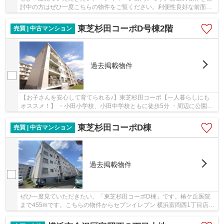
討中の方はぜひ一度こちらの物件をご覧ください。利便性良好な前面道
路6m以上の物件をご検討くださいませ。初めて...
東芝杉田コーポD号棟2階
売買 | 中古マンション
過去掲載物件
【お子さんを安心して育てられる♪】東芝杉田コーポ【一人暮らしにも
オススメ！】 ・小田小学校、小田中学校ともに徒歩5分 ・周辺に公園点
在で環境良好 ・ユーコープ迄徒歩9分
東芝杉田コーポD棟
売買 | 中古マンション
過去掲載物件
ぜひ一度見ていただきたい、「東芝杉田コーポD棟」です。椿ケ丘医院
まで455mです。こちらの物件からセブンイレブン 横浜富岡西1丁目店ま
で489mです。住んでいて心地の良い中古マンショ...