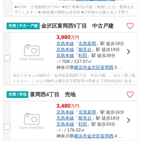
■4LDK・土地面積157.09㎡ ■地下車庫2台可能（車種による）愛車をお
守りします！ ■1種低層の閑静な住宅街 ■小学校や公園も近く子育ても
安心です♪
金沢区富岡西5丁目 中古戸建
売買 | 中古一戸建
3,980
万
円
京急本線
「
京急富岡
」駅 徒歩18分
京急本線
「
能見台
」駅 徒歩19分
京急本線
「
杉田
」駅 徒歩38分
- / 7DK / 137.57㎡
神奈川県
横浜市金沢区
富岡西
５丁目
当社イチオシの物件の「金沢区富岡西5丁目 中古戸建」。ぜひ一度ご覧
ください。こちらの物件は横浜市立西富岡小学校まで300m以内にあるの
がポイントです。こちらは中古の戸建て物件で...
富岡西4丁目 売地
売買 | 売地
3,480
万
円
京急本線
「
京急富岡
」駅 徒歩16分
京急本線
「
能見台
」駅 徒歩18分
京急本線
「
杉田
」駅 徒歩33分
- / - / 176.02㎡
神奈川県
横浜市金沢区
富岡西
４丁目