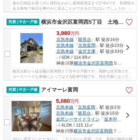
薬や日用品を買うのに便利なわかし薬局富岡店まで274mです。利便性の
ある角地で毎日を爽やかに送ることができるのではないでしょうか。土
地面積は176.02㎡(公簿)あります。周辺環境が...
横浜市金沢区富岡西5丁目 土地建物
売買 | 中古一戸建
3,980
万
円
京急本線
「
能見台
」駅 徒歩16分
京急本線
「
京急富岡
」駅 徒歩23分
京急本線
「
金沢文庫
」駅 徒歩33分
- / 6DK / 114.89㎡
神奈川県
横浜市金沢区
富岡西
５丁目33
能見台駅から徒歩圏の富岡西５丁目中古戸建です。閑静な住宅地です。
カースペースも車種によっては２台駐車可能です。現在空家になってお
りますので、現地内見可能です。ご希望の方は...
アイマーレ富岡
売買 | 中古一戸建
5,080
万
円
京急本線
「
京急富岡
」駅 徒歩2分
京急本線
「
能見台
」駅 徒歩15分
金沢シーサイドライン
「
並木中央
」駅 徒歩
- / 4LDK / 115.11㎡
神奈川県
横浜市金沢区
富岡西
７丁目42-6
ぜひ一度見ていただきたい、「アイマーレ富岡」です。新築の物件を検