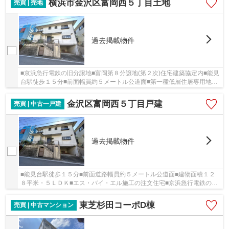
横浜市金沢区富岡西５丁目土地
売買 | 売地
過去掲載物件
■京浜急行電鉄の旧分譲地■富岡第８分譲地(第２次)住宅建築協定内■能見
台駅徒歩１５分■前面幅員約５メートル公道面■第一種低層住居専用地域
につき住環境良好■西富岡小学校まで約５００...
金沢区富岡西５丁目戸建
売買 | 中古一戸建
過去掲載物件
■能見台駅徒歩１５分■前面道路幅員約５メートル公道面■建物面積１２
８平米・５ＬＤＫ■エス・バイ・エル施工の注文住宅■京浜急行電鉄の旧
分譲地内■第一種低層住居専用地域■学区：西富岡...
東芝杉田コーポD棟
売買 | 中古マンション