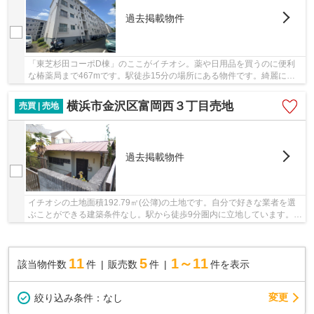
過去掲載物件
「東芝杉田コーポD棟」のここがイチオシ。薬や日用品を買うのに便利
な椿薬局まで467mです。駅徒歩15分の場所にある物件です。綺麗に整
備された中古マンションで清潔感を感じます。不動...
横浜市金沢区富岡西３丁目売地
売買 | 売地
過去掲載物件
イチオシの土地面積192.79㎡(公簿)の土地です。自分で好きな業者を選
ぶことができる建築条件なし。駅から徒歩9分圏内に立地しています。不
動産探しの前に不動産の知識について教えて欲...
11
5
1～11
該当物件数
件
販売数
件
件を表示
変更
絞り込み条件：
なし