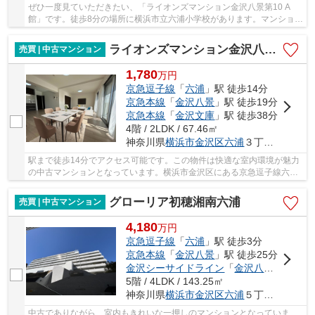
ぜひ一度見ていただきたい、「ライオンズマンション金沢八景第10 A
館」です。徒歩8分の場所に横浜市立六浦小学校があります。マンション
にどんな人が住んでいるのかも中古マンションな...
ライオンズマンション金沢八景D棟
売買 | 中古マンション
1,780
万
円
京急逗子線
「
六浦
」駅 徒歩14分
京急本線
「
金沢八景
」駅 徒歩19分
京急本線
「
金沢文庫
」駅 徒歩38分
4階 / 2LDK / 67.46㎡
神奈川県
横浜市金沢区
六浦
３丁目9-3
駅まで徒歩14分でアクセス可能です。この物件は快適な室内環境が魅力
の中古マンションとなっています。横浜市金沢区にある京急逗子線六浦
周辺でこだわりの物件をお探しなら、当社にお...
グローリア初穂湘南六浦
売買 | 中古マンション
4,180
万
円
京急逗子線
「
六浦
」駅 徒歩3分
京急本線
「
金沢八景
」駅 徒歩25分
金沢シーサイドライン
「
金沢八景
」駅 徒歩
5階 / 4LDK / 143.25㎡
神奈川県
横浜市金沢区
六浦
５丁目43-1
中古でありながら、室内もきれいな一押しのマンションとなっていま