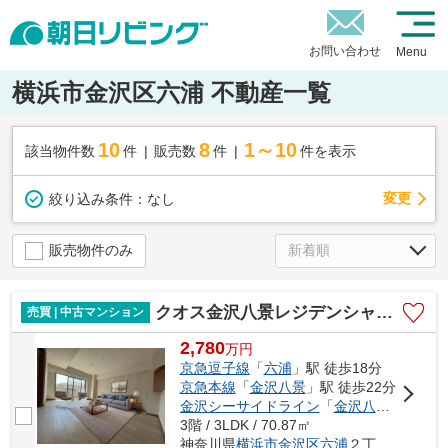
お問い合わせ
Menu
横浜市金沢区六浦 不動産一覧
10
8
1～10
該当物件数
件
販売数
件
件を表示
変更
絞り込み条件：
なし
販売物件のみ
クオス金沢八景レジデンシャルステージ
売買 | 中古マンション
2,780
万
円
京急逗子線
「
六浦
」駅 徒歩18分
京急本線
「
金沢八景
」駅 徒歩22分
金沢シーサイドライン
「
金沢八景
」駅 徒歩
3階 / 3LDK / 70.87㎡
神奈川県
横浜市金沢区
六浦
２丁目12-18