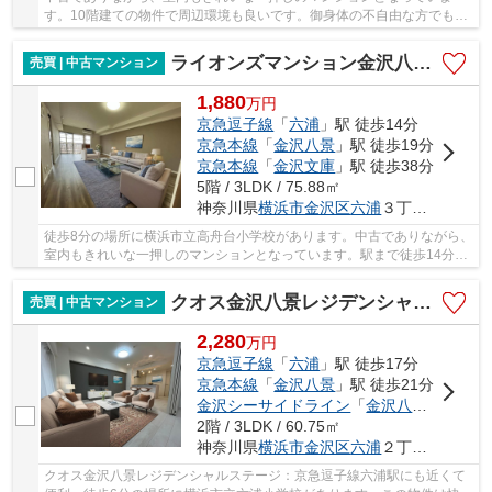
す。10階建ての物件で周辺環境も良いです。御身体の不自由な方でも安
心のエレベーター付きの物件となっています。当...
ライオンズマンション金沢八景C棟
売買 | 中古マンション
1,880
万
円
京急逗子線
「
六浦
」駅 徒歩14分
京急本線
「
金沢八景
」駅 徒歩19分
京急本線
「
金沢文庫
」駅 徒歩38分
5階 / 3LDK / 75.88㎡
神奈川県
横浜市金沢区
六浦
３丁目20-3
徒歩8分の場所に横浜市立高舟台小学校があります。中古でありながら、
室内もきれいな一押しのマンションとなっています。駅まで徒歩14分と
少し離れている物件です。エレベーターがある...
クオス金沢八景レジデンシャルステージ
売買 | 中古マンション
2,280
万
円
京急逗子線
「
六浦
」駅 徒歩17分
京急本線
「
金沢八景
」駅 徒歩21分
金沢シーサイドライン
「
金沢八景
」駅 徒歩
2階 / 3LDK / 60.75㎡
神奈川県
横浜市金沢区
六浦
２丁目12-18
クオス金沢八景レジデンシャルステージ：京急逗子線六浦駅にも近くて