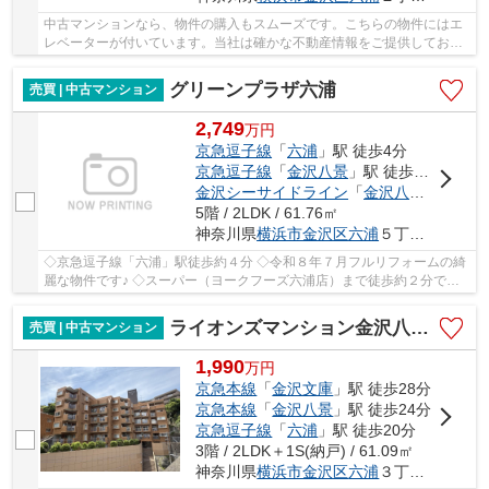
中古マンションなら、物件の購入もスムーズです。こちらの物件にはエ
レベーターが付いています。当社は確かな不動産情報をご提供しており
ます。こだわりやご要望などがあれば、メール...
グリーンプラザ六浦
売買 | 中古マンション
2,749
万
円
京急逗子線
「
六浦
」駅 徒歩4分
京急逗子線
「
金沢八景
」駅 徒歩18分
金沢シーサイドライン
「
金沢八景
」駅 徒歩
5階 / 2LDK / 61.76㎡
神奈川県
横浜市金沢区
六浦
５丁目21-3
◇京急逗子線「六浦」駅徒歩約４分 ◇令和８年７月フルリフォームの綺
麗な物件です♪ ◇スーパー（ヨークフーズ六浦店）まで徒歩約２分で便
利！ ◇５階住戸・エレベーター付き・2LDK・東向...
ライオンズマンション金沢八景第10 A館
売買 | 中古マンション
1,990
万
円
京急本線
「
金沢文庫
」駅 徒歩28分
京急本線
「
金沢八景
」駅 徒歩24分
京急逗子線
「
六浦
」駅 徒歩20分
3階 / 2LDK＋1S(納戸) / 61.09㎡
神奈川県
横浜市金沢区
六浦
３丁目42-1