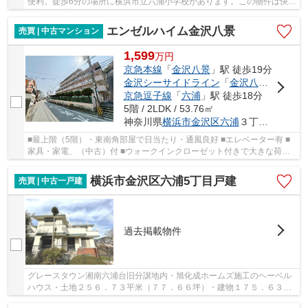
便利。徒歩6分の場所に横浜市立六浦小学校があります。この物件は快適
な室内環境が魅力の中古マンションとなってい...
エンゼルハイム金沢八景
売買 | 中古マンション
1,599
万
円
京急本線
「
金沢八景
」駅 徒歩19分
金沢シーサイドライン
「
金沢八景
」駅 徒歩
京急逗子線
「
六浦
」駅 徒歩18分
5階 / 2LDK / 53.76㎡
神奈川県
横浜市金沢区
六浦
３丁目41-11
■最上階（5階）・東南角部屋で日当たり・通風良好 ■エレベーター有 ■
家具・家電、（中古）付 ■ウォークインクローゼット付きで大きな荷物
も安心して収納が出来ます！ ■2021年10月リフ...
横浜市金沢区六浦5丁目戸建
売買 | 中古一戸建
過去掲載物件
グレースタウン湘南六浦台旧分譲地内・旭化成ホームズ施工のヘーベル
ハウス・土地２５６．７３平米（７７．６６坪）・建物１７５．６３平
米（５３．１２坪）・広々ルーフバルコニーも...