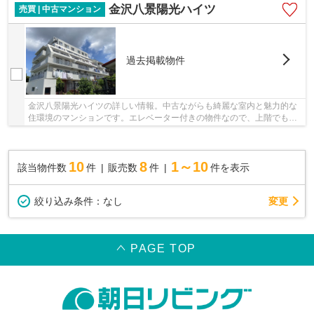
金沢八景陽光ハイツ
売買 | 中古マンション
過去掲載物件
金沢八景陽光ハイツの詳しい情報。中古ながらも綺麗な室内と魅力的な
住環境のマンションです。エレベーター付きの物件なので、上階でも上
り下りが楽です。不動産のご購入を検討してい...
10
8
1～10
該当物件数
件
販売数
件
件を表示
変更
絞り込み条件：
なし
PAGE TOP