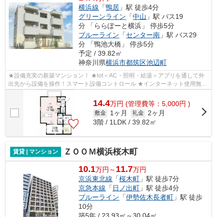
横浜線
「
鴨居
」駅 徒歩4分
グリーンライン
「
中山
」駅 バス19
分 「ららぽーと横浜」 停歩5分
ブルーライン
「
センター南
」駅 バス29
分 「鴨池大橋」 停歩5分
予定 / 39.82㎡
神奈川県
横浜市都筑区
池辺町
★設備充実の新築マンション！ ★lot＜AC・照明・給湯＞アプリを通して外
出先から設備を操作！スマート設備コントロール ★インターネット使用無
料！＜のぞみネットWi-Fi有り＞
14.4
万
円
(管理費等：5,000円 )
1ヶ月
2ヶ月
敷金
礼金
3階 / 1LDK / 39.82㎡
ＺＯＯＭ横浜桜木町
賃貸 | マンション
10.1
11.7
万円～
万円
京浜東北線
「
桜木町
」駅 徒歩7分
京急本線
「
日ノ出町
」駅 徒歩4分
ブルーライン
「
伊勢佐木長者町
」駅 徒歩
10分
築5年 / 23.93㎡～30.04㎡