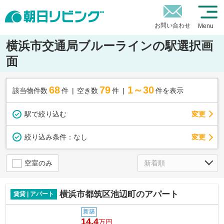
お問い合わせ
Menu
横浜市交通局ブルーラインの駅選択画
面
68
79
1～30
該当物件数
件
空き数
件
件を表示
駅で絞り込む
変更
変更
絞り込み条件：
なし
空室のみ
横浜市都筑区池辺町のアパート
賃貸 | アパート
新築
14.4
万円