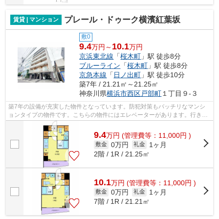
プレール・ドゥーク横濱紅葉坂
賃貸 | マンション
敷0
9.4
10.1
万円～
万円
京浜東北線
「
桜木町
」駅 徒歩8分
ブルーライン
「
桜木町
」駅 徒歩8分
京急本線
「
日ノ出町
」駅 徒歩10分
築7年 / 21.21㎡～21.25㎡
神奈川県
横浜市西区
戸部町
１丁目９-３
築7年の設備が充実した物件となっています。防犯対策もバッチリなマンシ
ョンタイプの物件です。こちらの物件にはエレベーターがあります。行き先
に応じて駅を選べる2駅利用可能な物件...
9.4
万
円
(管理費等：11,000円 )
0万円
1ヶ月
敷金
礼金
2階 / 1R / 21.25㎡
10.1
万
円
(管理費等：11,000円 )
0万円
1ヶ月
敷金
礼金
7階 / 1R / 21.21㎡