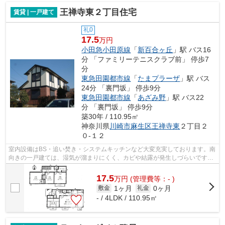
王禅寺東２丁目住宅
賃貸 | 一戸建て
礼0
17.5
万円
小田急小田原線
「
新百合ヶ丘
」駅 バス16
分 「ファミリーテニスクラブ前」 停歩7
分
東急田園都市線
「
たまプラーザ
」駅 バス
24分 「裏門坂」 停歩9分
東急田園都市線
「
あざみ野
」駅 バス22
分 「裏門坂」 停歩9分
築30年 / 110.95㎡
神奈川県
川崎市麻生区
王禅寺東
２丁目２
０-１２
室内設備はBS・追い焚き・システムキッチンなど大変充実しております。南
向きの一戸建ては、湿気が溜まりにくく、カビや結露が発生しづらいです。
一戸建ての物件なら、集合住宅の様な...
17.5
万
円
(管理費等：- )
1ヶ月
0ヶ月
敷金
礼金
- / 4LDK / 110.95㎡