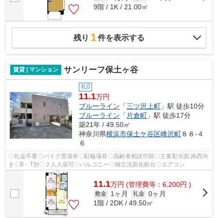
9階 / 1K / 21.00㎡
1
残り
件を表示する
サンリーフ保土ヶ谷
賃貸 | マンション
礼0
11.1
万円
ブルーライン
「
三ツ沢上町
」駅 徒歩10分
ブルーライン
「
片倉町
」駅 徒歩17分
築21年 / 49.50㎡
神奈川県
横浜市保土ケ谷区
峰沢町
８８-４
６
◇礼金不要◇バイク置場有◇駐輪場有◇高齢者相談可能◇主要彩光面:南西向
き◇B・T別◇２人入居可◇バルコニー◇独立洗面化粧台◇エアコン
11.1
万
円
(管理費等：6,200円 )
1ヶ月
0ヶ月
敷金
礼金
1階 / 2DK / 49.50㎡