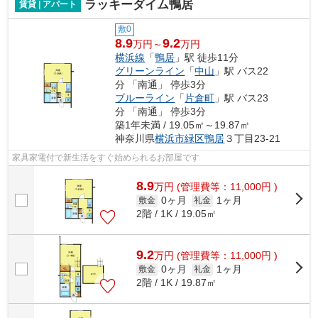
ラッキーダイム鴨居
賃貸 | アパート
敷0
8.9
9.2
万円～
万円
横浜線
「
鴨居
」駅 徒歩11分
グリーンライン
「
中山
」駅 バス22
分 「南通」 停歩3分
ブルーライン
「
片倉町
」駅 バス23
分 「南通」 停歩3分
築1年未満 / 19.05㎡～19.87㎡
神奈川県
横浜市緑区
鴨居
３丁目23-21
家具家電付で新生活をすぐ始められるお部屋です
8.9
万
円
(管理費等：11,000円 )
0ヶ月
1ヶ月
敷金
礼金
2階 / 1K / 19.05㎡
9.2
万
円
(管理費等：11,000円 )
0ヶ月
1ヶ月
敷金
礼金
2階 / 1K / 19.87㎡