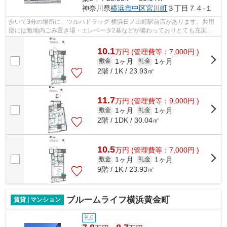
神奈川県
横浜市中区
宮川町
３丁目７４-１
歩いて3分の場所に、ツルハドラッグ 横浜日ノ出町駅前店があります。共用
部には敷地内ごみ置き場・エレベータ2基などが備わっておりとても充実し
ています。2021年築の物件です。デザイ...
10.1
万
円
(管理費等：7,000円 )
1ヶ月
1ヶ月
敷金
礼金
2階 / 1K / 23.93㎡
11.7
万
円
(管理費等：9,000円 )
1ヶ月
1ヶ月
敷金
礼金
2階 / 1DK / 30.04㎡
10.5
万
円
(管理費等：7,000円 )
1ヶ月
1ヶ月
敷金
礼金
9階 / 1K / 23.93㎡
ブルームライフ横浜黄金町
賃貸 | マンション
礼0