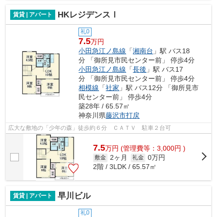
HKレジデンスⅠ
賃貸 | アパート
礼0
7.5
万円
小田急江ノ島線
「
湘南台
」駅 バス18
分 「御所見市民センター前」 停歩4分
小田急江ノ島線
「
長後
」駅 バス17
分 「御所見市民センター前」 停歩4分
相模線
「
社家
」駅 バス12分 「御所見市
民センター前」 停歩4分
築28年 / 65.57㎡
神奈川県
藤沢市
打戻
広大な敷地の「少年の森」徒歩約６分 ＣＡＴＶ 駐車２台可
7.5
万
円
(管理費等：3,000円 )
2ヶ月
0万円
敷金
礼金
2階 / 3LDK / 65.57㎡
早川ビル
賃貸 | アパート
礼0