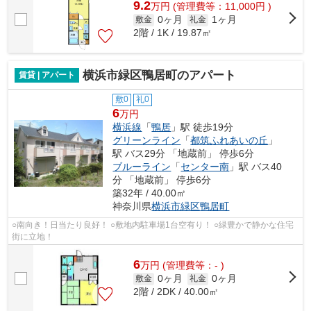
9.2
万
円
(管理費等：11,000円 )
0ヶ月
1ヶ月
敷金
礼金
2階 / 1K / 19.87㎡
横浜市緑区鴨居町のアパート
賃貸 | アパート
敷0
礼0
6
万円
横浜線
「
鴨居
」駅 徒歩19分
グリーンライン
「
都筑ふれあいの丘
」
駅 バス29分 「地蔵前」 停歩6分
ブルーライン
「
センター南
」駅 バス40
分 「地蔵前」 停歩6分
築32年 / 40.00㎡
神奈川県
横浜市緑区
鴨居町
○南向き！日当たり良好！ ○敷地内駐車場1台空有り！ ○緑豊かで静かな住宅
街に立地！
6
万
円
(管理費等：- )
0ヶ月
0ヶ月
敷金
礼金
2階 / 2DK / 40.00㎡