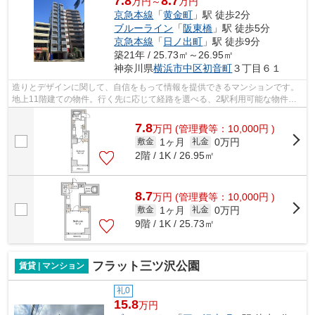
7.8
8.7
万円～
万円
京急本線
「
黄金町
」駅 徒歩2分
ブルーライン
「
阪東橋
」駅 徒歩5分
京急本線
「
日ノ出町
」駅 徒歩9分
築21年 / 25.73㎡～26.95㎡
神奈川県
横浜市中区
初音町
３丁目６１
造りとデザインに関して、自信をもって情報を提供できるマンションです。
地上11階建ての物件。行く先に応じて経路を選べる、2駅利用可能な物件で
す。できるだけ早めに不動産情報を集め...
7.8
万
円
(管理費等：10,000円 )
1ヶ月
0万円
敷金
礼金
2階 / 1K / 26.95㎡
8.7
万
円
(管理費等：10,000円 )
1ヶ月
0万円
敷金
礼金
9階 / 1K / 25.73㎡
フラット三ツ沢公園
賃貸 | マンション
礼0
15.8
万円