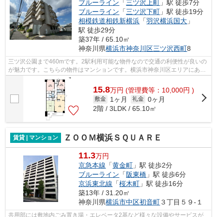
ブルーライン
「
三ツ沢上町
」駅 徒歩7分
ブルーライン
「
三ツ沢下町
」駅 徒歩19分
相模鉄道相鉄新横浜
「
羽沢横浜国大
」
駅 徒歩29分
築37年 / 65.10㎡
神奈川県
横浜市神奈川区
三ツ沢西町
8
三ツ沢公園まで460mです。2駅利用可能な物件なので交通の利便性が良いの
が魅力です。こちらの物件はマンションです。横浜市神奈川区エリアにある
賃貸情報のことなら、地域に密着した当...
15.8
万
円
(管理費等：10,000円 )
1ヶ月
0ヶ月
敷金
礼金
2階 / 3LDK / 65.10㎡
ＺＯＯＭ横浜ＳＱＵＡＲＥ
賃貸 | マンション
11.3
万円
京急本線
「
黄金町
」駅 徒歩2分
ブルーライン
「
阪東橋
」駅 徒歩6分
京浜東北線
「
桜木町
」駅 徒歩16分
築13年 / 31.20㎡
神奈川県
横浜市中区
初音町
３丁目５９-１
共用部には敷地内ごみ置き場・エレベータ2基など様々な設備やサービスが