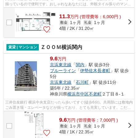
揃っているので便利です。おしゃれなあなたには、外観タイル張りのマンシ
ョンがおすすめです。こちらはマンショ...
11.3
万
円
(管理費等：6,000円 )
1ヶ月
1ヶ月
敷金
礼金
4階 / 2K / 31.20㎡
ＺＯＯＭ横浜関内
賃貸 | マンション
9.6
万円
京浜東北線
「
関内
」駅 徒歩3分
ブルーライン
「
伊勢佐木長者町
」駅 徒歩
5分
京浜東北線
「
石川町
」駅 徒歩11分
築5年 / 22.35㎡
神奈川県
横浜市中区
不老町
２丁目８-１
三井住友銀行 横浜中央支店だったら歩いてすぐ(徒歩6分)。共用部には敷地内
ごみ置き場・エレベータなどが揃っており、とても充実しています。こだわ
り派の方も満足度の高いデザイナー...
9.6
万
円
(管理費等：7,000円 )
1ヶ月
1ヶ月
敷金
礼金
4階 / 1K / 22.35㎡