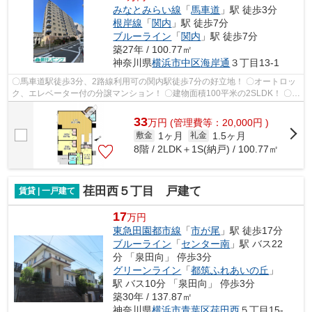
みなとみらい線
「
馬車道
」駅 徒歩3分
根岸線
「
関内
」駅 徒歩7分
ブルーライン
「
関内
」駅 徒歩7分
築27年 / 100.77㎡
神奈川県
横浜市中区
海岸通
３丁目13-1
〇馬車道駅徒歩3分、2路線利用可の関内駅徒歩7分の好立地！ 〇オートロッ
ク、エレベーター付の分譲マンション！ 〇建物面積100平米の2SLDK！ 〇コ
ンビニ約30ｍ、スーパー約450ｍで買物...
33
万
円
(管理費等：20,000円 )
1ヶ月
1.5ヶ月
敷金
礼金
8階 / 2LDK＋1S(納戸) / 100.77㎡
荏田西５丁目 戸建て
賃貸 | 一戸建て
17
万円
東急田園都市線
「
市が尾
」駅 徒歩17分
ブルーライン
「
センター南
」駅 バス22
分 「泉田向」 停歩3分
グリーンライン
「
都筑ふれあいの丘
」
駅 バス10分 「泉田向」 停歩3分
築30年 / 137.87㎡
神奈川県
横浜市青葉区
荏田西
５丁目15-