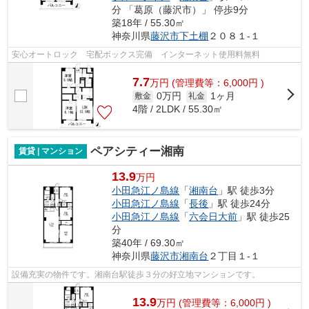
分 「葛原（藤沢市）」 停歩9分
築18年 / 55.30㎡
神奈川県
藤沢市
下土棚
２０８１-１
安心オートロック 宅配ボックス完備 インターネット使用料無料
7.7
万
円
(管理費等：6,000円 )
0万円
1ヶ月
敷金
礼金
4階 / 2LDK / 55.30㎡
ペアシティー湘南
賃貸 | マンション
13.9
万円
小田急江ノ島線
「
湘南台
」駅 徒歩3分
小田急江ノ島線
「
長後
」駅 徒歩24分
小田急江ノ島線
「
六会日大前
」駅 徒歩25
分
築40年 / 69.30㎡
神奈川県
藤沢市
湘南台
２丁目１-１
設備充実の物件です。湘南台駅徒歩３分の好立地マンションです。
13.9
万
円
(管理費等：6,000円 )