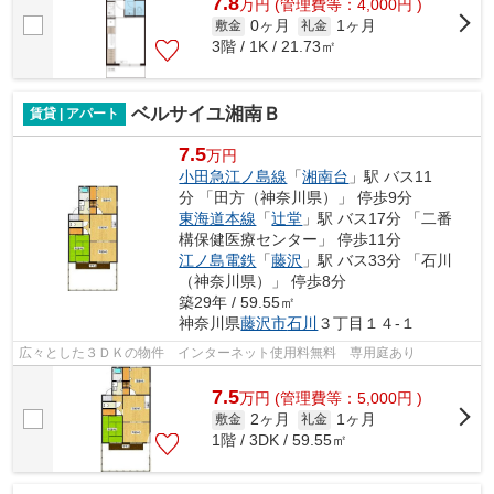
7.8
万
円
(管理費等：4,000円 )
0ヶ月
1ヶ月
敷金
礼金
3階 / 1K / 21.73㎡
ベルサイユ湘南Ｂ
賃貸 | アパート
7.5
万円
小田急江ノ島線
「
湘南台
」駅 バス11
分 「田方（神奈川県）」 停歩9分
東海道本線
「
辻堂
」駅 バス17分 「二番
構保健医療センター」 停歩11分
江ノ島電鉄
「
藤沢
」駅 バス33分 「石川
（神奈川県）」 停歩8分
築29年 / 59.55㎡
神奈川県
藤沢市
石川
３丁目１４-１
広々とした３ＤＫの物件 インターネット使用料無料 専用庭あり
7.5
万
円
(管理費等：5,000円 )
2ヶ月
1ヶ月
敷金
礼金
1階 / 3DK / 59.55㎡