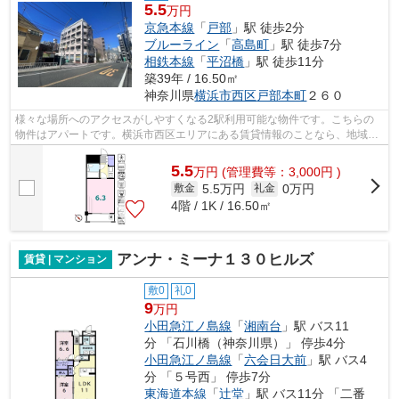
5.5
万円
京急本線
「
戸部
」駅 徒歩2分
ブルーライン
「
高島町
」駅 徒歩7分
相鉄本線
「
平沼橋
」駅 徒歩11分
築39年 / 16.50㎡
神奈川県
横浜市西区
戸部本町
２６０
様々な場所へのアクセスがしやすくなる2駅利用可能な物件です。こちらの
物件はアパートです。横浜市西区エリアにある賃貸情報のことなら、地域に
密着した当社へお任せ下さい。当社は、...
5.5
万
円
(管理費等：3,000円 )
5.5万円
0万円
敷金
礼金
4階 / 1K / 16.50㎡
アンナ・ミーナ１３０ヒルズ
賃貸 | マンション
敷0
礼0
9
万円
小田急江ノ島線
「
湘南台
」駅 バス11
分 「石川橋（神奈川県）」 停歩4分
小田急江ノ島線
「
六会日大前
」駅 バス4
分 「５号西」 停歩7分
東海道本線
「
辻堂
」駅 バス11分 「二番