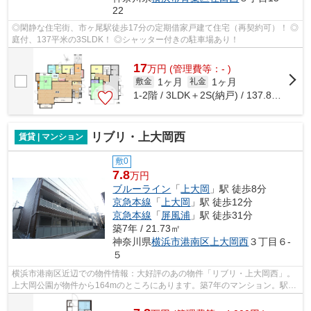
22
◎閑静な住宅街、市ヶ尾駅徒歩17分の定期借家戸建て住宅（再契約可）！ ◎
庭付、137平米の3SLDK！ ◎シャッター付きの駐車場あり！
17
万
円
(管理費等：- )
1ヶ月
1ヶ月
敷金
礼金
1-2階 / 3LDK＋2S(納戸) / 137.87㎡
リブリ・上大岡西
賃貸 | マンション
敷0
7.8
万円
ブルーライン
「
上大岡
」駅 徒歩8分
京急本線
「
上大岡
」駅 徒歩12分
京急本線
「
屏風浦
」駅 徒歩31分
築7年 / 21.73㎡
神奈川県
横浜市港南区
上大岡西
３丁目６-
５
横浜市港南区近辺での物件情報：大好評のあの物件「リブリ・上大岡西」。
上大岡公園が物件から164mのところにあります。築7年のマンション。駅か
ら徒歩8分に立地する、魅力的な駅近物...