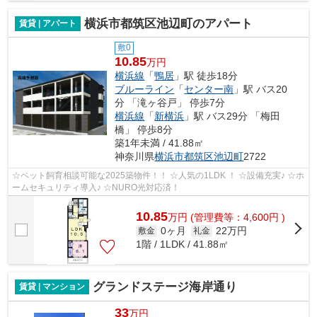
横浜市都筑区池辺町のアパート
賃貸 | アパート
敷0
10.85
万円
横浜線
「
鴨居
」駅 徒歩18分
ブルーライン
「
センター南
」駅 バス20
分 「滝ヶ谷戸」 停歩7分
横浜線
「
新横浜
」駅 バス29分 「梅田
橋」 停歩8分
築1年未満 / 41.88㎡
神奈川県
横浜市都筑区
池辺町
2722
☆ペット飼育相談可能な2025築物件！！ ☆人気の1LDK ！ ☆設備充実♪ ☆ホ
ームセキュリティ導入♪ ☆NURO光対応済！
10.85
万
円
(管理費等：4,600円 )
0ヶ月
22万円
敷金
礼金
1階 / 1LDK / 41.88㎡
グランドステージ海岸通り
賃貸 | マンション
33
万円