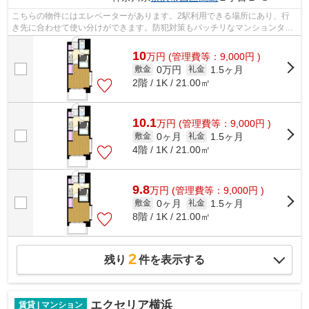
こちらの物件にはエレベーターがあります。2駅利用できる場所にあり、行
き先に合わせて使い分けができます。防犯対策もバッチリなマンションタイ
プの物件です。落ち着いた街並みにフィ...
10
万
円
(管理費等：9,000円 )
0万円
1.5ヶ月
敷金
礼金
2階 / 1K / 21.00㎡
10.1
万
円
(管理費等：9,000円 )
0ヶ月
1.5ヶ月
敷金
礼金
4階 / 1K / 21.00㎡
9.8
万
円
(管理費等：9,000円 )
0ヶ月
1.5ヶ月
敷金
礼金
8階 / 1K / 21.00㎡
2
残り
件を表示する
エクセリア横浜
賃貸 | マンション