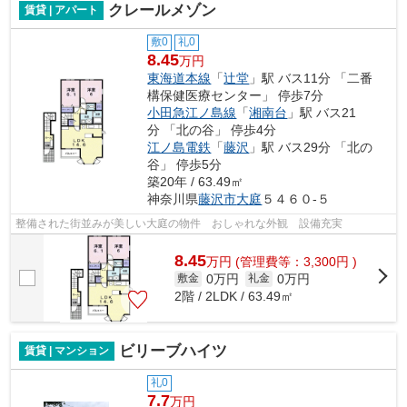
クレールメゾン
賃貸 | アパート
敷0
礼0
8.45
万円
東海道本線
「
辻堂
」駅 バス11分 「二番
構保健医療センター」 停歩7分
小田急江ノ島線
「
湘南台
」駅 バス21
分 「北の谷」 停歩4分
江ノ島電鉄
「
藤沢
」駅 バス29分 「北の
谷」 停歩5分
築20年 / 63.49㎡
神奈川県
藤沢市
大庭
５４６０-５
整備された街並みが美しい大庭の物件 おしゃれな外観 設備充実
8.45
万
円
(管理費等：3,300円 )
0万円
0万円
敷金
礼金
2階 / 2LDK / 63.49㎡
ビリーブハイツ
賃貸 | マンション
礼0
7.7
万円