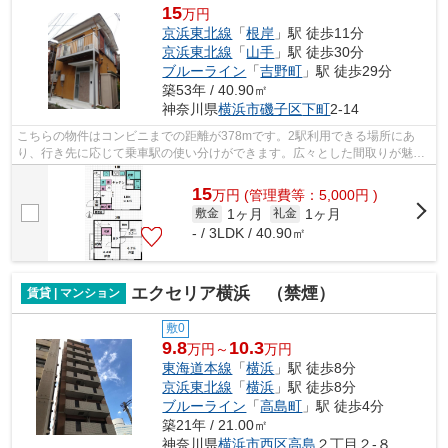
15
万円
京浜東北線
「
根岸
」駅 徒歩11分
京浜東北線
「
山手
」駅 徒歩30分
ブルーライン
「
吉野町
」駅 徒歩29分
築53年 / 40.90㎡
神奈川県
横浜市磯子区
下町
2-14
こちらの物件はコンビニまでの距離が378mです。2駅利用できる場所にあ
り、行き先に応じて乗車駅の使い分けができます。広々とした間取りが魅力
的な、開放感のある一戸建ての物件です。...
15
万
円
(管理費等：5,000円 )
1ヶ月
1ヶ月
敷金
礼金
- / 3LDK / 40.90㎡
エクセリア横浜 （禁煙）
賃貸 | マンション
敷0
9.8
10.3
万円～
万円
東海道本線
「
横浜
」駅 徒歩8分
京浜東北線
「
横浜
」駅 徒歩8分
ブルーライン
「
高島町
」駅 徒歩4分
築21年 / 21.00㎡
神奈川県
横浜市西区
高島
２丁目２-８