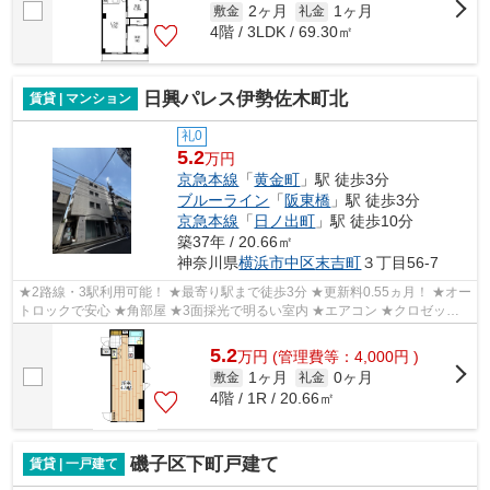
2ヶ月
1ヶ月
敷金
礼金
4階 / 3LDK / 69.30㎡
日興パレス伊勢佐木町北
賃貸 | マンション
礼0
5.2
万円
京急本線
「
黄金町
」駅 徒歩3分
ブルーライン
「
阪東橋
」駅 徒歩3分
京急本線
「
日ノ出町
」駅 徒歩10分
築37年 / 20.66㎡
神奈川県
横浜市中区
末吉町
３丁目56-7
★2路線・3駅利用可能！ ★最寄り駅まで徒歩3分 ★更新料0.55ヵ月！ ★オー
トロックで安心 ★角部屋 ★3面採光で明るい室内 ★エアコン ★クロゼッ
ト・シューズボックスあり
5.2
万
円
(管理費等：4,000円 )
1ヶ月
0ヶ月
敷金
礼金
4階 / 1R / 20.66㎡
磯子区下町戸建て
賃貸 | 一戸建て