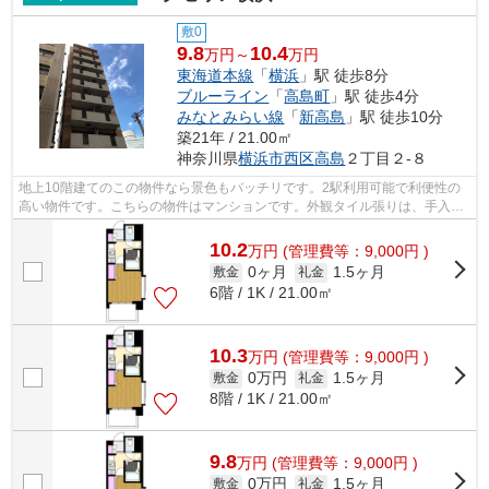
敷0
9.8
10.4
万円～
万円
東海道本線
「
横浜
」駅 徒歩8分
ブルーライン
「
高島町
」駅 徒歩4分
みなとみらい線
「
新高島
」駅 徒歩10分
築21年 / 21.00㎡
神奈川県
横浜市西区
高島
２丁目２-８
地上10階建てのこの物件なら景色もバッチリです。2駅利用可能で利便性の
高い物件です。こちらの物件はマンションです。外観タイル張りは、手入れ
を考えれば決して高価ではありません。...
10.2
万
円
(管理費等：9,000円 )
0ヶ月
1.5ヶ月
敷金
礼金
6階 / 1K / 21.00㎡
10.3
万
円
(管理費等：9,000円 )
0万円
1.5ヶ月
敷金
礼金
8階 / 1K / 21.00㎡
9.8
万
円
(管理費等：9,000円 )
0万円
1.5ヶ月
敷金
礼金