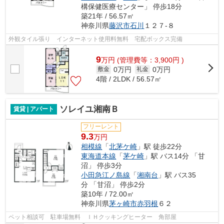
構保健医療センター」 停歩18分
築21年 / 56.57㎡
神奈川県
藤沢市
石川
１２７-８
外観タイル張り インターネット使用料無料 宅配ボックス完備
9
万
円
(管理費等：3,900円 )
0万円
0万円
敷金
礼金
4階 / 2LDK / 56.57㎡
ソレイユ湘南Ｂ
賃貸 | アパート
フリーレント
9.3
万円
相模線
「
北茅ケ崎
」駅 徒歩22分
東海道本線
「
茅ケ崎
」駅 バス14分 「甘
沼」 停歩3分
小田急江ノ島線
「
湘南台
」駅 バス35
分 「甘沼」 停歩2分
築10年 / 72.00㎡
神奈川県
茅ヶ崎市
赤羽根
６２
ペット相談可 駐車場無料 ＩＨクッキングヒーター 角部屋