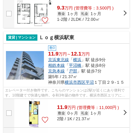
9.3
万
円
(管理費等：3,500円 )
1ヶ月
1ヶ月
敷金
礼金
1-2階 / 2LDK / 72.00㎡
Ｌｏｇ横浜駅東
賃貸 | マンション
敷0
11.9
12.1
万円～
万円
京浜東北線
「
横浜
」駅 徒歩9分
相鉄本線
「
平沼橋
」駅 徒歩8分
京急本線
「
戸部
」駅 徒歩7分
築5年 / 21.37㎡
神奈川県
横浜市西区
平沼
１丁目２９-１５
エレベーター付き物件です。こちらのマンションは2駅が近くにあり便利で
す。10階建てで快適な物件。令和3年築の物件です。横浜市西区エリアにあ
る賃貸情報のことなら、地域に密着した...
11.9
万
円
(管理費等：11,000円 )
0ヶ月
1ヶ月
敷金
礼金
2階 / 1K / 21.37㎡