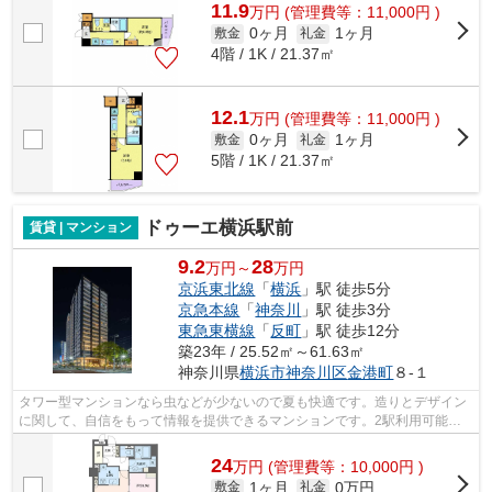
11.9
万
円
(管理費等：11,000円 )
0ヶ月
1ヶ月
敷金
礼金
4階 / 1K / 21.37㎡
12.1
万
円
(管理費等：11,000円 )
0ヶ月
1ヶ月
敷金
礼金
5階 / 1K / 21.37㎡
ドゥーエ横浜駅前
賃貸 | マンション
9.2
28
万円～
万円
京浜東北線
「
横浜
」駅 徒歩5分
京急本線
「
神奈川
」駅 徒歩3分
東急東横線
「
反町
」駅 徒歩12分
築23年 / 25.52㎡～61.63㎡
神奈川県
横浜市神奈川区
金港町
８-１
タワー型マンションなら虫などが少ないので夏も快適です。造りとデザイン
に関して、自信をもって情報を提供できるマンションです。2駅利用可能な
物件なので行動範囲も広がります。21階...
24
万
円
(管理費等：10,000円 )
1ヶ月
0万円
敷金
礼金