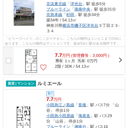
京浜東北線
「
洋光台
」駅 徒歩5分
ブルーライン
「
港南中央
」駅 徒歩31分
京急本線
「
杉田
」駅 徒歩34分
築34年 / 54.13㎡
神奈川県
横浜市磯子区
洋光台
３丁目２３-
３４
「ビリーブハイツ」のここがイチオシ。こちらの物件はコンビニまで21mに
あります。こちらの物件はマンションです。徒歩5分に駅がある物件です。
あなたのライフスタイルに適した物件を...
7.7
万
円
(管理費等：3,000円 )
1ヶ月
0万円
敷金
礼金
2階 / 3DK / 54.13㎡
ルミエール
賃貸 | マンション
敷0
7.7
万円
小田急江ノ島線
「
長後
」駅 バス7分 「山
谷」 停歩1分
小田急小田原線
「
海老名
」駅 バス29
分 「山谷」 停歩1分
ブルーライン
「
湘南台
」駅 バス16