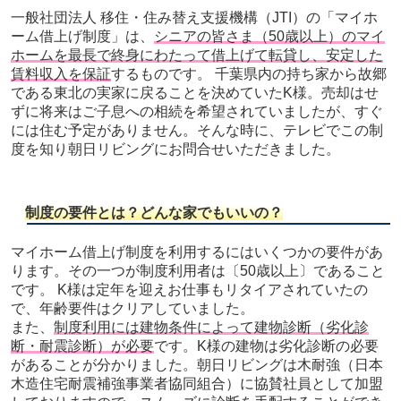
一般社団法人 移住・住み替え支援機構（JTI）の「マイホ
ーム借上げ制度」は、
シニアの皆さま（50歳以上）のマイ
ホームを最長で終身にわたって借上げて転貸し、安定した
賃料収入を保証
するものです。 千葉県内の持ち家から故郷
である東北の実家に戻ることを決めていたK様。売却はせ
ずに将来はご子息への相続を希望されていましたが、すぐ
には住む予定がありません。そんな時に、テレビでこの制
度を知り朝日リビングにお問合せいただきました。
制度の要件とは？どんな家でもいいの？
マイホーム借上げ制度を利用するにはいくつかの要件があ
ります。その一つが制度利用者は〔50歳以上〕であること
です。 K様は定年を迎えお仕事もリタイアされていたの
で、年齢要件はクリアしていました。
また、
制度利用には建物条件によって建物診断（劣化診
断・耐震診断）が必要
です。K様の建物は劣化診断の必要
があることが分かりました。朝日リビングは木耐強（日本
木造住宅耐震補強事業者協同組合）に協賛社員として加盟