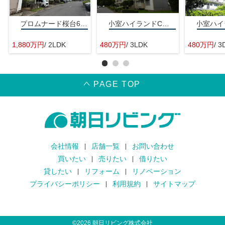
プロムナード桜台6番街
小室ハイランドC街区
1,880万円
/ 2LDK
480万円
/ 3LDK
480万円
/ 3
PAGE TOP
会社情報
店舗一覧
お問い合わせ
買いたい
売りたい
借りたい
貸したい
リフォーム
リノベーション
プライバシーポリシー
利用規約
サイトマップ
©
2026
朝日リビング株式会社