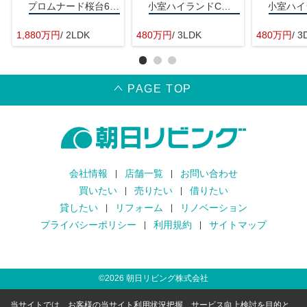
プロムナード桜台6番街
小室ハイランドC街区
1,880万円
/ 2LDK
480万円
/ 3LDK
480万円
/ 3
PAGE TOP
会社情報
店舗一覧
お問い合わせ
買いたい
売りたい
借りたい
貸したい
リフォーム
リノベーション
プライバシーポリシー
利用規約
サイトマップ
©
2026
朝日リビング株式会社
当サイトでは、お客様の当サイト利用状況把握、サービス向上検討を目的と