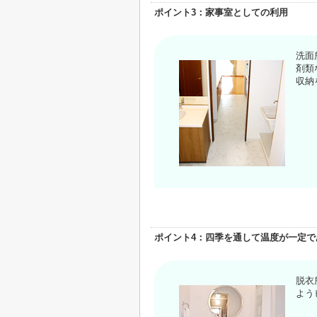
ポイント3：家事室としての利用
洗面
剤類
収納
ポイント4：四季を通して温度が一定で
脱衣
よう