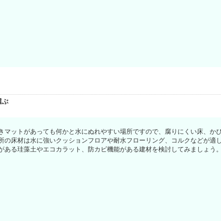
選ぶ
きマットがあっても何かと水にぬれやすい場所ですので、腐りにくい床、か
所の床材は水に強いクッションフロアや耐水フローリング、コルクなどが適
がある珪藻土やエコカラット、防カビ機能がある建材を検討してみましょう