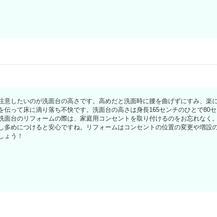
注意したいのが洗面台の高さです。高めだと洗面時に腰を曲げずにすみ、楽
を伝って床に滴り落ち不快です。洗面台の高さは身長165センチのひとで80
洗面台のリフォームの際は、家庭用コンセントを取り付けるのをお忘れなく
し多めにつけると安心ですね。リフォームはコンセントの位置の変更や増設
しょう！