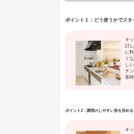
ポイント１：どう使うかでスタ
キッ
討し
に料
くな
しい
チン
客時
ポイント2：調理のしやすい形を決める
キッ