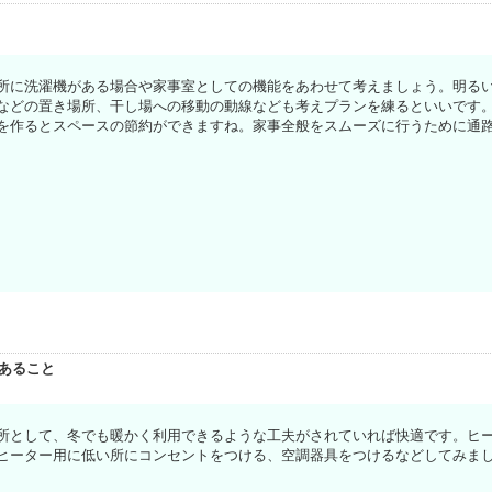
所に洗濯機がある場合や家事室としての機能をあわせて考えましょう。明る
などの置き場所、干し場への移動の動線なども考えプランを練るといいです
を作るとスペースの節約ができますね。家事全般をスムーズに行うために通
あること
所として、冬でも暖かく利用できるような工夫がされていれば快適です。ヒ
ヒーター用に低い所にコンセントをつける、空調器具をつけるなどしてみま