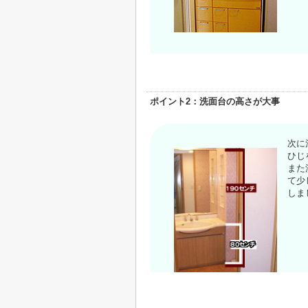
ポイント2：洗面台の高さが大事
次に
ひじ
また
て少
しま