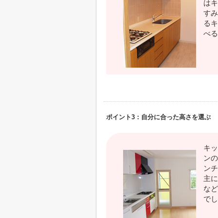
はキ
すみ
るキ
べる
ポイント3：自分に合った高さを選ぶ
キッ
ンの
ンチ
主に
など
でし