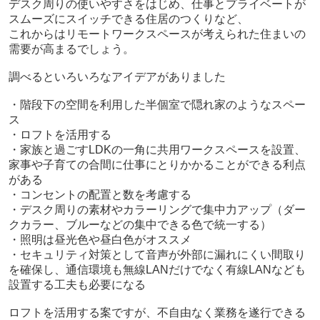
デスク周りの使いやすさをはじめ、仕事とプライベートが
スムーズにスイッチできる住居のつくりなど、
これからはリモートワークスペースが考えられた住まいの
需要が高まるでしょう。
調べるといろいろなアイデアがありました
・階段下の空間を利用した半個室で隠れ家のようなスペー
ス
・ロフトを活用する
・家族と過ごすLDKの一角に共用ワークスペースを設置、
家事や子育ての合間に仕事にとりかかることができる利点
がある
・コンセントの配置と数を考慮する
・デスク周りの素材やカラーリングで集中力アップ（ダー
クカラー、ブルーなどの集中できる色で統一する）
・照明は昼光色や昼白色がオススメ
・セキュリティ対策として音声が外部に漏れにくい間取り
を確保し、通信環境も無線LANだけでなく有線LANなども
設置する工夫も必要になる
ロフトを活用する案ですが、不自由なく業務を遂行できる