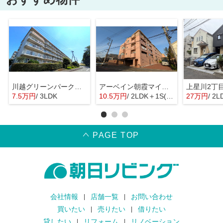
川越グリーンパーク I-2号棟
アーベイン朝霞マインプレイス
上星川2丁
7.5万円
/ 3LDK
10.5万円
/ 2LDK＋1S(納戸)
27万円
/ 2L
PAGE TOP
会社情報
店舗一覧
お問い合わせ
買いたい
売りたい
借りたい
貸したい
リフォーム
リノベーション