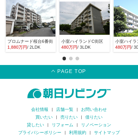
プロムナード桜台6番街
小室ハイランドC街区
小室ハイラ
1,880万円
/ 2LDK
480万円
/ 3LDK
480万円
/ 3
PAGE TOP
会社情報
店舗一覧
お問い合わせ
買いたい
売りたい
借りたい
貸したい
リフォーム
リノベーション
プライバシーポリシー
利用規約
サイトマップ