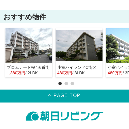
おすすめ物件
プロムナード桜台6番街
小室ハイランドC街区
小室ハイラ
1,880万円
/ 2LDK
480万円
/ 3LDK
480万円
/ 3
PAGE TOP