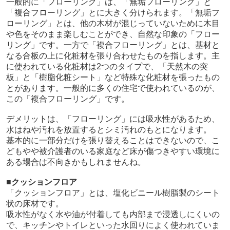
一般的に「フローリング」は、「無垢フローリング」と
「複合フローリング」とに大きく分けられます。「無垢フ
ローリング」とは、他の木材が混じっていないために木目
や色をそのまま楽しむことができ、自然な印象の「フロー
リング」です。一方で「複合フローリング」とは、基材と
なる合板の上に化粧材を張り合わせたものを指します。主
に使われている化粧材は2つのタイプで、「天然木の突
板」と「樹脂化粧シート」など特殊な化粧材を張ったもの
とがあります。一般的に多くの住宅で使われているのが、
この「複合フローリング」です。
デメリットは、「フローリング」には吸水性があるため、
水はねや汚れを放置するとシミ汚れのもとになります。
基本的に一部分だけを張り替えることはできないので、こ
どもやや被介護者のいる家庭など床が傷つきやすい環境に
ある場合は不向きかもしれませんね。
■クッションフロア
「クッションフロア」とは、塩化ビニール樹脂製のシート
状の床材です。
吸水性がなく水や油が付着しても内部まで浸透しにくいの
で、キッチンやトイレといった水回りによく使われていま