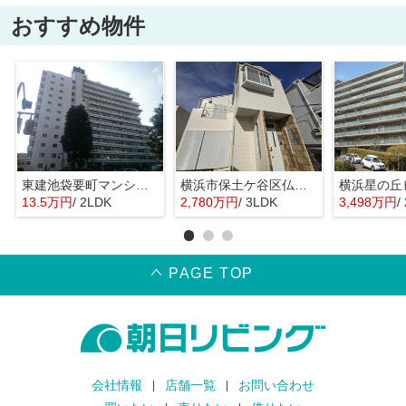
おすすめ物件
東建池袋要町マンション
横浜市保土ケ谷区仏向西の中古一戸建
13.5万円
/ 2LDK
2,780万円
/ 3LDK
3,498万円
/ 
PAGE TOP
会社情報
店舗一覧
お問い合わせ