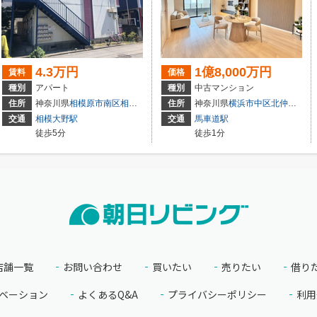
4.3万円
1億8,000万円
賃料
価格
種別
アパート
種別
中古マンション
５丁目29-26
住所
神奈川県
相模原市南区
相模大野
５丁目29-26
住所
神奈川県
横浜市中区
北仲通
５丁目
交通
相模大野駅
交通
馬車道駅
徒歩5分
徒歩1分
店舗一覧
お問い合わせ
買いたい
売りたい
借り
ベーション
よくあるQ&A
プライバシーポリシー
利用