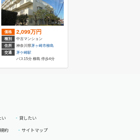
2,099万円
価格
種別
中古マンション
57-2
住所
神奈川県
茅ヶ崎市
柳島
交通
茅ケ崎駅
バス15分 柳島 停歩4分
たい
貸したい
規約
サイトマップ