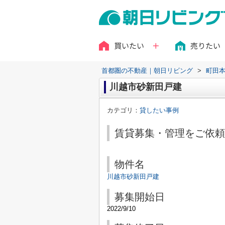
買いたい
売りたい
首都圏の不動産｜朝日リビング
>
町田
川越市砂新田戸建
カテゴリ：
貸したい事例
賃貸募集・管理をご依頼
物件名
川越市砂新田戸建
募集開始日
2022/9/10