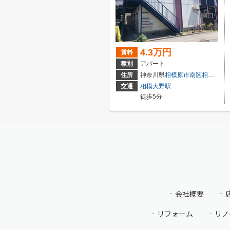
4.3万円
賃料
種別
アパート
住所
神奈川県
相模原市南区
相模大野
交通
相模大野駅
徒歩5分
会社概要
リフォーム
リノ