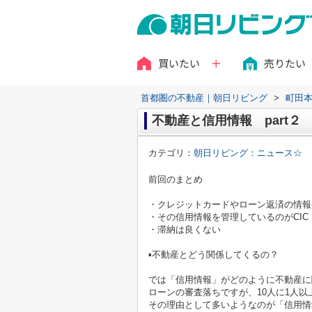
買いたい
売りたい
首都圏の不動産｜朝日リビング
>
町田
不動産と信用情報 part２
カテゴリ：
朝日リビング：ニュース☆
前回のまとめ
・クレジットカードやローン返済の情報
・その信用情報を管理しているのが
CIC
・滞納は良くない
▪不動産とどう関係してくるの？
では「信用情報」がどのように不動産に
ローンの審査落ちですが、
10
人に
1
人以
その理由として多いようなのが「信用情