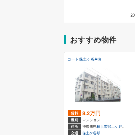
20
おすすめ物件
コート保土ヶ谷A棟
8.2万円
賃料
種別
マンション
住所
神奈川県
横浜市保土ケ谷区
岩井
交通
保土ケ谷駅