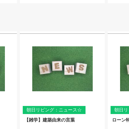
朝日リビング：ニュース☆
朝日リ
【雑学】建築由来の言葉
ローン