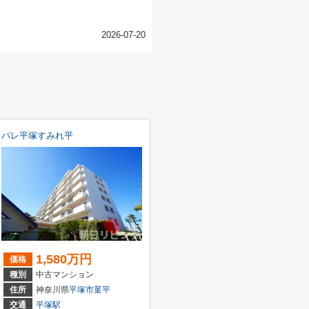
2026-07-20
パレ平塚すみれ平
1,580万円
価格
種別
中古マンション
-15
住所
神奈川県
平塚市
菫平
交通
平塚駅