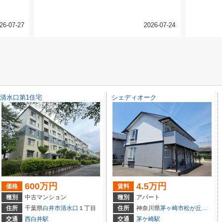
26-07-27
2026-07-24
清水口第1住宅
シェディオーク
600万円
4.5万円
価格
賃料
種別
中古マンション
種別
アパート
町
397
住所
千葉県
白井市
清水口
１丁目
住所
神奈川県
茅ヶ崎市
松が丘
２丁目2
交通
西白井駅
交通
茅ケ崎駅