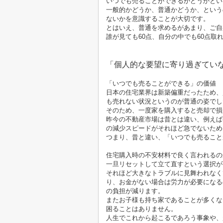
いつでも売ることができるかどうかとい
一般的かどうか、普通かどうか、という
ないかを意識することが大切です。
とはいえ、普通を求めるがあまり、ご自
誰が見ても
60
点、自分の中でも
60
点取
「個人的な要望に寄り過ぎてい
「いつでも売ることができる」の価値
日本の住宅業界は新築偏重だったため、
も売れない状況というのが普通の姿でし
そのため、一度家を購入すると売却で損
昨今の不動産市場は昔とは違い、例えば
の減少スピードがそれほど急でないため
つまり、昔と違い、「いつでも売ること
住宅購入時の不安材料で良く言われるの
一旦リセットして立て直すという選択が
それほど大きなトラブルに見舞われなく
り、お金がない場合は労力が必要になる
の負担が減ります。
またお子様も持ち家であることが多くな
困ることはありません。
人生でこれから起こるであろう事象や、