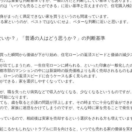
うのは重要な判断基準ですが、一般の方だと判断しにくい基準でもあります
のは「いつでも売ることができる」に近い基準と言えますので、住宅購入検
身がまったく満足できない家を買うというのも間違っています。
れる家というのが、ベストではないにせよ、ベターな判断に近いと思います。
ないか？」「普通の人はどう思うか？」の判断基準
買った瞬間から価値が下がり始め、住宅ローンの返済スピードと価値の減少
た。
が出てしまうため、一生住宅ローンに縛られる、といった印象が一般化した
都市部のマンションの中には新築時の販売価格よりも高く売却されるものも
、ローンの返済スピードに合うケースも多く見られます。
ができる」家を選択しやすくなっています。
が、職を失ったり病気などで収入がなくなる、少なくなるというものですが
可能になります。
ても、歳を取ると介護の問題が浮上します。その時までに十分な貯金ができ
ので、家族に迷惑をかけてしまうのですが、そんな時に家を売ることで発生
っているので、相続後は実家を売却するという選択をされる方も増えていま
起こるかもしれないトラブルに目を向けると、いつでも売れる家の価値を実