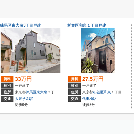
練馬区東大泉3丁目戸建
杉並区和泉１丁目戸建
33万円
27.5万円
賃料
賃料
種別
一戸建て
種別
一戸建て
住所
東京都
練馬区
東大泉
３丁目12-7
住所
東京都
杉並区
和泉
１丁目
交通
大泉学園駅
交通
代田橋駅
徒歩9分
徒歩8分