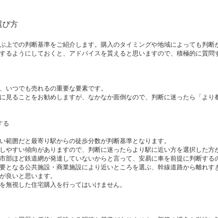
選び方
ぶ上での判断基準をご紹介します。購入のタイミングや地域によっても判断
するようにしておくと、アドバイスを貰えると思いますので、積極的に質問
、いつでも売れるの重要な要素です。
に見ることをお勧めしますが、なかなか面倒なので、判断に迷ったら「より
する
い範囲だと最寄り駅からの徒歩分数が判断基準となります。
しやすい傾向がありますので、判断に迷ったらより駅に近い方を選択した方
市部ほど鉄道網が発達していないからと言って、安易に車を前提に判断する
要となる公共施設・商業施設により近いところを選ぶ、幹線道路から離れす
が良いと思います。
を無視した住宅購入を行ってはいけません。