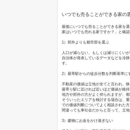
いつでも売ることができる家の
最後にいつでも売ることができる家を選
家はいつでも売れる家ですか？」と確認
1
）郊外よりも都市部を選ぶ
人口が減らない、もしくは減りにくいが
自治体が発表しているデータなどを冷静
す。
2
）最寄駅からの徒歩分数を判断基準に
不動産の価値は立地が全てと言われ、狭
最寄り駅に近ければ近いほど価値が維持
地方や郊外の方がよく仰られますが、都
そういったエリアを検討する場合は、重
での価値判断についてよく相談された方
間違っても車社会だからと言って、立地
3
）建物にお金をかけ過ぎない