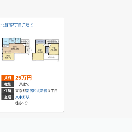
北新宿3丁目戸建て
25万円
賃料
種別
一戸建て
住所
東京都
新宿区
北新宿
３丁目
交通
東中野駅
徒歩9分