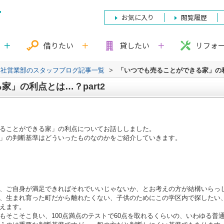
お気に入り
閲覧履歴
借りたい
貸したい
リフォ
本社営業部のスタッフブログ記事一覧
>
「いつでも売ることができる家」の利点
」の利点とは…？part2
ることができる家」の利点についてお話ししました。
」の判断基準はどういったものなのかをご紹介していきます。
、ご自身が満足できればそれでいいじゃないか、とお考えの方が結構いらっ
、生まれ育った町だから離れたくない、子供のためにこの学区内で探したい
えます。
もそこそこ良い、
100
点満点のテストで
60
点を取れるくらいの、いわゆる普