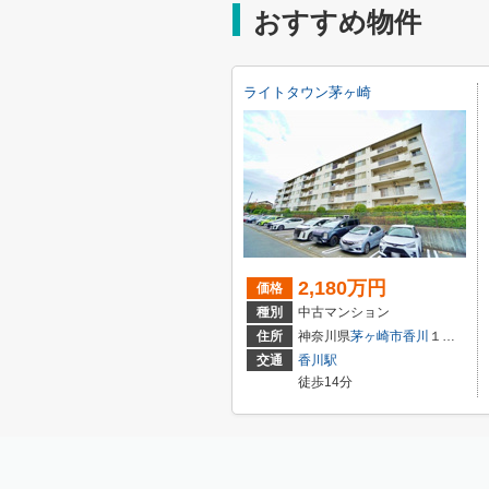
おすすめ物件
ライトタウン茅ヶ崎
2,180万円
価格
種別
中古マンション
住所
神奈川県
茅ヶ崎市
香川
１丁目
交通
香川駅
徒歩14分