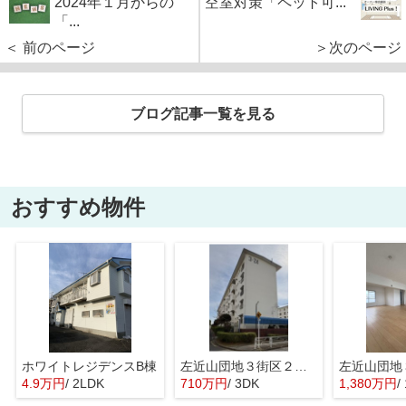
2024年１月からの
空室対策「ペット可...
「...
＜ 前のページ
＞次のページ
ブログ記事一覧を見る
おすすめ物件
ホワイトレジデンスB棟
左近山団地３街区２４号棟２階
左近山団地
4.9万円
/ 2LDK
710万円
/ 3DK
1,380万円
/