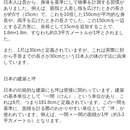
日本人は昔から、身体を基準にして物事を計測する習慣が
ありました。例えば、親指と人差し指を広げたときの長さ
が約5寸（15cm）で、これを10倍した150cmが平均的な身
長や、両手を広げたときの長さでした。この150cmを一辺
とする正方形に、余裕として15cmを追加することで、
1.8m×1.8m、すなわち約3.3平方メートルが1坪とされまし
た。
また、1尺は30cmと定義されていますが、これは実際に肘
から手首までの長さが30cmという日本人の体の寸法に由来
しています。
日本の建築と坪
日本の伝統的な建築にも坪は密接に関わっています。建築
の基本単位として「一間（けん）」という単位があり、こ
れは6尺、つまり181.8cmと定義されています。この一間を
基準に、面積を計る際のわかりやすい単位として「坪」が
使われています。例えば、一間 × 一間の面積が1坪（約3.3
平方メートル）となります。