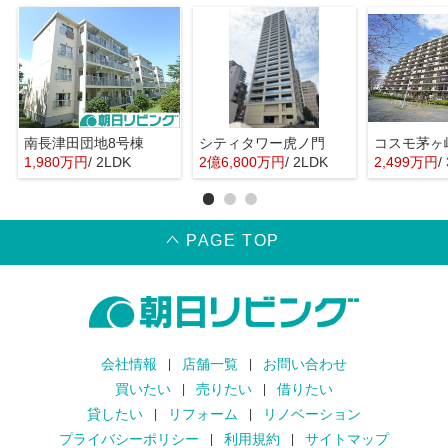
南長津田団地8号棟
シティタワー虎ノ門
コスモ茅ヶ
1,980万円
/ 2LDK
2億6,800万円
/ 2LDK
2,499万円
/
PAGE TOP
会社情報
店舗一覧
お問い合わせ
買いたい
売りたい
借りたい
貸したい
リフォーム
リノベーション
プライバシーポリシー
利用規約
サイトマップ