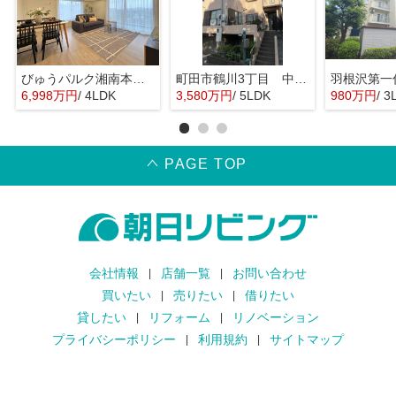
びゅうパルク湘南本鵠沼
町田市鶴川3丁目 中古戸建
羽根沢第一
6,998万円
/ 4LDK
3,580万円
/ 5LDK
980万円
/ 3
PAGE TOP
会社情報
店舗一覧
お問い合わせ
買いたい
売りたい
借りたい
貸したい
リフォーム
リノベーション
プライバシーポリシー
利用規約
サイトマップ