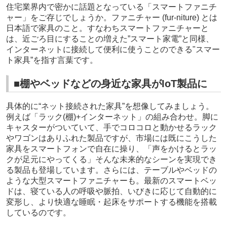
住宅業界内で密かに話題となっている「スマートファニチ
ャー」をご存じでしょうか。ファニチャー (fur-niture) とは
日本語で家具のこと。すなわちスマートファニチャーと
は、近ごろ目にすることの増えた”スマート家電”と同様、
インターネットに接続して便利に使うことのできる"スマー
ト家具”を指す言葉です。
■棚やベッドなどの身近な家具がIoT製品に
具体的に“ネット接続された家具”を想像してみましょう。
例えば「ラック(棚)+インターネット」の組み合わせ。脚に
キャスターがついていて、手でコロコロと動かせるラック
やワゴンはありふれた製品ですが、市場には既にこうした
家具をスマートフォンで自在に操り、「声をかけるとラッ
クが足元にやってくる」そんな未来的なシーンを実現でき
る製品も登場しています。さらには、テーブルやベッドの
ような大型スマートファニチャーも。最新のスマートベッ
ドは、寝ている人の呼吸や脈拍、いびきに応じて自動的に
変形し、より快適な睡眠・起床をサポートする機能を搭載
しているのです。