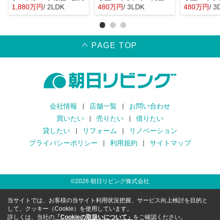
1,880万円
/ 2LDK
480万円
/ 3LDK
480万円
/ 3
PAGE TOP
会社情報
店舗一覧
お問い合わせ
買いたい
売りたい
借りたい
貸したい
リフォーム
リノベーション
プライバシーポリシー
利用規約
サイトマップ
©
2026
朝日リビング株式会社
当サイトでは、お客様の当サイト利用状況把握、サービス向上検討を目的と
して、クッキー（Cookie）を使用しています。
詳しくは、当社の
「Cookieの取扱いについて」
をご確認ください。