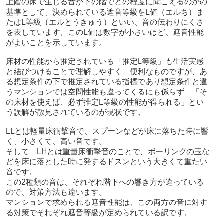
上階の床で生じる音が下の階でどの程度に聞こえるのかの
基準として、決められている遮音等級をL値（エルち）ま
たはL等級（エルとうきゅう）といい、音の伝わりにくさ
を表しています。このL値は数字が小さいほど、遮音性能
がよいことを示しています。
床材の性能から推定されている「推定L等級」も生活実感
と結びつけることで理解しやすく、便利なものですが、あ
る想定条件の下で推定されている指標であり想定条件と違
うマンションでは空間性能も違ってくるにも係らず、「そ
の床材を使えば、必ず推定L等級の性能が得られる」とい
う誤解が散見されているのが現状です。
LLとは軽量床衝撃音で、スプーンなどが床に落ちた時に響
く、小さくて、高い音です。
そして、LHとは重量床衝撃音のことで、ボーリングの玉な
どを床に落とした時に発するドスンという大きくて重たい
音です。
この2種類の音は、それぞれ階下への響き方が違っている
ので、対策方法も違います。
マンションで求められる遮音性能は、この両方の音に対す
る対策でそれぞれ遮音等級が定められている訳です。