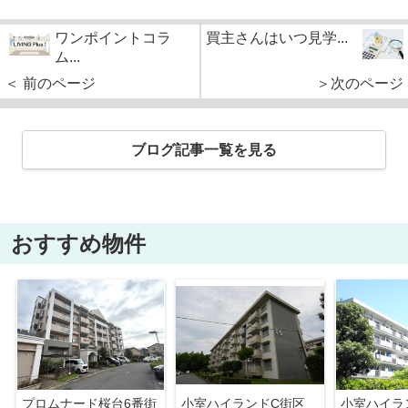
ワンポイントコラ
買主さんはいつ見学...
ム...
＜ 前のページ
＞次のページ
ブログ記事一覧を見る
おすすめ物件
プロムナード桜台6番街
小室ハイランドC街区
小室ハイラ