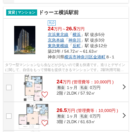
ドゥーエ横浜駅前
賃貸 | マンション
礼0
24
26.5
万円～
万円
京浜東北線
「
横浜
」駅 徒歩5分
京急本線
「
神奈川
」駅 徒歩3分
東急東横線
「
反町
」駅 徒歩12分
築23年 / 54.72㎡～61.63㎡
神奈川県
横浜市神奈川区
金港町
８-１
タワー型マンションなら虫などが少ないので夏も快適です。造りとデザイン
に関して、自信をもって情報を提供できるマンションです。2駅利用可能な
物件なので行動範囲も広がります。21階...
24
万
円
(管理費等：10,000円 )
1ヶ月
0万円
敷金
礼金
2階 / 2LDK / 57.92㎡
26.5
万
円
(管理費等：10,000円 )
1ヶ月
0万円
敷金
礼金
3階 / 2LDK / 61.63㎡