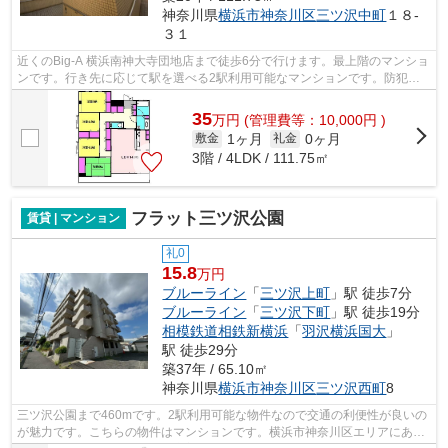
神奈川県
横浜市神奈川区
三ツ沢中町
１８-
３１
近くのBig-A 横浜南神大寺団地店まで徒歩6分で行けます。最上階のマンショ
ンです。行き先に応じて駅を選べる2駅利用可能なマンションです。防犯対
策もバッチリなマンションタイプの物...
35
万
円
(管理費等：10,000円 )
1ヶ月
0ヶ月
敷金
礼金
3階 / 4LDK / 111.75㎡
フラット三ツ沢公園
賃貸 | マンション
礼0
15.8
万円
ブルーライン
「
三ツ沢上町
」駅 徒歩7分
ブルーライン
「
三ツ沢下町
」駅 徒歩19分
相模鉄道相鉄新横浜
「
羽沢横浜国大
」
駅 徒歩29分
築37年 / 65.10㎡
神奈川県
横浜市神奈川区
三ツ沢西町
8
三ツ沢公園まで460mです。2駅利用可能な物件なので交通の利便性が良いの
が魅力です。こちらの物件はマンションです。横浜市神奈川区エリアにある