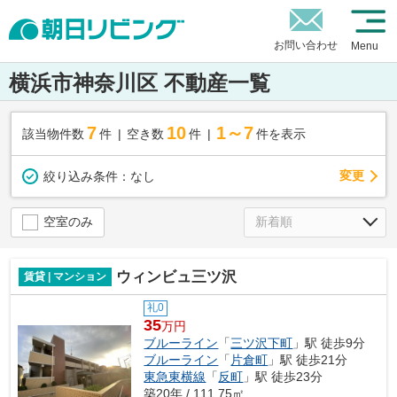
お問い合わせ
Menu
横浜市神奈川区 不動産一覧
7
10
1～7
該当物件数
件
空き数
件
件を表示
変更
絞り込み条件：
なし
空室のみ
ウィンビュ三ツ沢
賃貸 | マンション
礼0
35
万円
ブルーライン
「
三ツ沢下町
」駅 徒歩9分
ブルーライン
「
片倉町
」駅 徒歩21分
東急東横線
「
反町
」駅 徒歩23分
築20年 / 111.75㎡