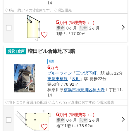
14
◇1階 約17㎡の貸倉庫です。 ◇現況優先
5
万
円
(管理費等：- )
0ヶ月
2ヶ月
敷金
礼金
1階 / - / 17.00㎡
増田ビル倉庫地下1階
賃貸 | 倉庫
敷0
6
万円
ブルーライン
「
三ツ沢下町
」駅 徒歩12分
東急東横線
「
反町
」駅 徒歩22分
築50年 / 78.92㎡
神奈川県
横浜市神奈川区
神大寺
１丁目11-
14
◇地下につき音漏れ心配減 ◇広々78.92㎡倉庫におすすめ ◇現況優先
6
万
円
(管理費等：- )
0ヶ月
2ヶ月
敷金
礼金
地下1階 / - / 78.92㎡