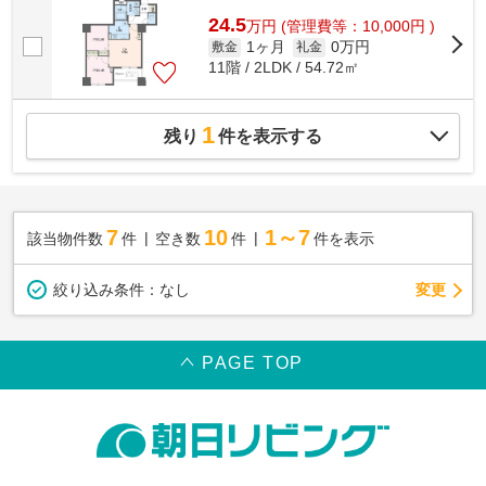
24.5
万
円
(管理費等：10,000円 )
1ヶ月
0万円
敷金
礼金
11階 / 2LDK / 54.72㎡
1
残り
件を表示する
7
10
1～7
該当物件数
件
空き数
件
件を表示
変更
絞り込み条件：
なし
PAGE TOP