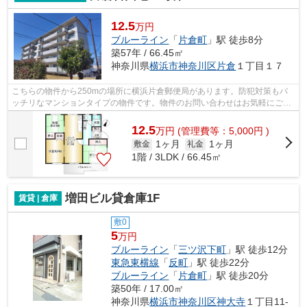
12.5
万円
ブルーライン
「
片倉町
」駅 徒歩8分
築57年 / 66.45㎡
神奈川県
横浜市神奈川区
片倉
１丁目１７
こちらの物件から250mの場所に横浜片倉郵便局があります。防犯対策もバ
ッチリなマンションタイプの物件です。物件のお問い合わせはお気軽にご連
絡ください。お探しいただいた物件でご...
12.5
万
円
(管理費等：5,000円 )
1ヶ月
1ヶ月
敷金
礼金
1階 / 3LDK / 66.45㎡
増田ビル貸倉庫1F
賃貸 | 倉庫
敷0
5
万円
ブルーライン
「
三ツ沢下町
」駅 徒歩12分
東急東横線
「
反町
」駅 徒歩22分
ブルーライン
「
片倉町
」駅 徒歩20分
築50年 / 17.00㎡
神奈川県
横浜市神奈川区
神大寺
１丁目11-