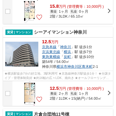
賃貸情報のことなら、地域に密着した当...
15.8
万
円
(管理費等：10,000円 )
1ヶ月
0ヶ月
敷金
礼金
2階 / 3LDK / 65.10㎡
シーアイマンション神奈川
賃貸 | マンション
12.5
万円
京急本線
「
神奈川
」駅 徒歩1分
京浜東北線
「
横浜
」駅 徒歩7分
東急東横線
「
反町
」駅 徒歩10分
築54年 / 54.00㎡
神奈川県
横浜市神奈川区
青木町
2-1
★横浜駅徒歩7分の好立地、3駅利用可 ★京急線神奈川駅徒歩1分！ ★分譲タ
イプ・管理体制良好 ★約16帖の広々LDK、南向き ★オールフローリング仕
様 ★2004年リノベーション
12.5
万
円
(管理費等：10,000円 )
2ヶ月
1ヶ月
敷金
礼金
2階 / 1LDK＋1S(納戸) / 54.00㎡
片倉台団地11号棟
賃貸 | マンション