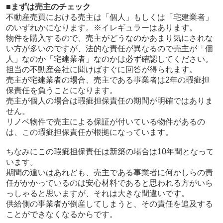
■まずは売主のチェック
不動産売買における売主は「個人」もしくは「宅建業者」
のいずれかになります。※イレギュラーはあります。
物件を購入するので、売主がどうなのかあまり気にされな
い方が多いのですが、法的な責任が異なるので売主が「個
人」なのか「宅建業者」なのかは必ず確認してください。
担当の不動産会社に聞けばすぐに回答が得られます。
売主が宅建業者の場合、売主である事業者は2年の瑕疵担
保責任を負うことになります。
売主が個人の場合は瑕疵担保責任の期間が明確ではありま
せん。
リノベ物件で売主による保証が付いている物件があるの
は、この瑕疵担保責任が根拠になっています。
ちなみにこの瑕疵担保責任は新築の場合は10年間となって
います。
期間の違いはあれども、売主である事業者に何かしらの責
任がかかっているのは安心材料であると思われる方がいら
っしゃると思いますが、それは大きな間違いです。
供給側の事業者が倒産してしまうと、その責任を追及する
ことができなくなるからです。