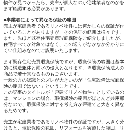
物件が見つかったら、売主が個人なのか宅建業者なのかを
まず確認する必要があります。
■事業者によって異なる保証の範囲
売主が宅建業者であるリノベ物件には何かしらの保証が付
いていることがありますが、その保証の範囲は様々です。
また、先ほど既存住宅売買瑕疵保険をご紹介しましたが、
住宅すべてが対象ではなく、この辺りがなかなか分かりに
くい仕組みなのでご説明いたします。
まず既存住宅売買瑕疵保険ですが、瑕疵保険の範囲は基本
的に構造躯体と雨水の侵入となります。※瑕疵保険法人の
商品で若干異なるものもございます。
一般の方の認識とのズレが大きいのが「住宅設備は瑕疵保
険の範囲ではない」ということです。
この記事のタイトルが「戸建てリノベ物件」としているの
は、マンションの場合、瑕疵保険の範囲がほとんど共用部
分なので、瑕疵保険に対する考え方が戸建てと大きく異な
るためです。
売主が宅建業者であるリノベ物件の保証ですが、大きく分
けると、瑕疵保険の範囲、リフォームを実施した範囲、リ