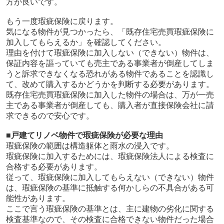
方が良いです。
もう一度瑕疵保険に戻ります。
気になる物件が見つかったら、「既存住宅売買瑕疵保険に
加入してもらえるか」を確認してください。
理由を付けて瑕疵保険に加入しない（できない）物件は、
保証内容を謳っていても売主である事業者が倒産してしま
うと訴求できなくなる恐れがある物件であることを認識し
て、改めて購入するかどうかを判断する必要があります。
既存住宅売買瑕疵保険に加入した物件の場合は、万が一売
主である事業者が倒産しても、購入者が直接保険会社に請
求できるので安心です。
■戸建てリノベ物件で瑕疵保険が必要な理由
瑕疵保険の範囲は構造躯体と雨水の浸入です。
瑕疵保険に加入するためには、瑕疵保険法人による検査に
合格する必要があります。
従って、瑕疵保険に加入してもらえない（できない）物件
は、瑕疵保険の基準に抵触する何かしらの不具合がある可
能性があります。
ここで言う瑕疵保険の基準とは、主に建物の劣化に関する
検査基準なので、その検査に合格できない物件だった場合