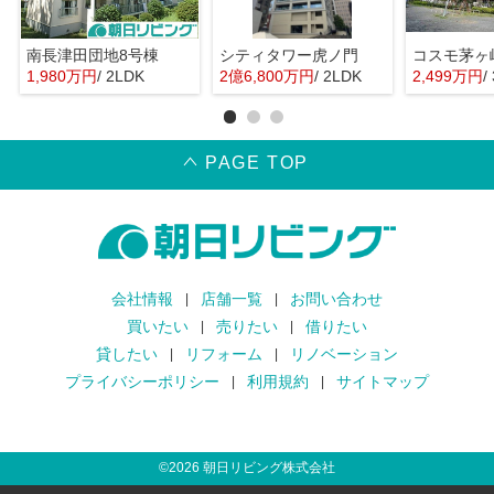
南長津田団地8号棟
シティタワー虎ノ門
コスモ茅ヶ
1,980万円
/ 2LDK
2億6,800万円
/ 2LDK
2,499万円
/
PAGE TOP
会社情報
店舗一覧
お問い合わせ
買いたい
売りたい
借りたい
貸したい
リフォーム
リノベーション
プライバシーポリシー
利用規約
サイトマップ
©
2026
朝日リビング株式会社