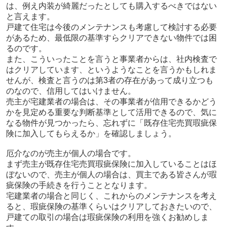
は、例え内装が綺麗だったとしても購入するべきではない
と言えます。
戸建て住宅は今後のメンテナンスも考慮して検討する必要
があるため、最低限の基準すらクリアできない物件では困
るのです。
また、こういったことを言うと事業者からは、社内検査で
はクリアしています、というようなことを言うかもしれま
せんが、検査と言うのは第3者の存在があって成り立つも
のなので、信用してはいけません。
売主が宅建業者の場合は、その事業者が信用できるかどう
かを見定める重要な判断基準として活用できるので、気に
なる物件が見つかったら、忘れずに「既存住宅売買瑕疵保
険に加入してもらえるか」を確認しましょう。
厄介なのが売主が個人の場合です。
まず売主が既存住宅売買瑕疵保険に加入していることはほ
ぼないので、売主が個人の場合は、買主である皆さんが瑕
疵保険の手続きを行うこととなります。
宅建業者の場合と同じく、これからのメンテナンスを考え
ると、瑕疵保険の基準くらいはクリアしておきたいので、
戸建ての取引の場合は瑕疵保険の利用を強くお勧めしま