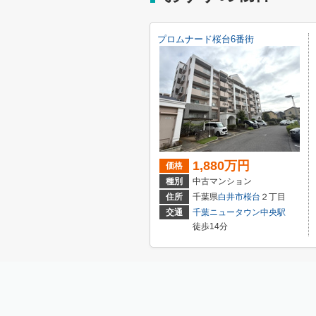
プロムナード桜台6番街
1,880万円
価格
種別
中古マンション
住所
千葉県
白井市
桜台
２丁目
交通
千葉ニュータウン中央駅
徒歩14分