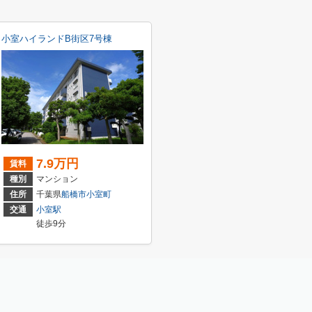
小室ハイランドB街区7号棟
7.9万円
賃料
種別
マンション
住所
千葉県
船橋市
小室町
交通
小室駅
徒歩9分