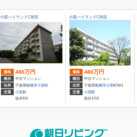
小室ハイランドC街区
小室ハイランドC街区
480万円
480万円
価格
価格
種別
中古マンション
種別
中古マンション
住所
千葉県
船橋市
小室町
住所
千葉県
船橋市
小室町
901
交通
小室駅
交通
小室駅
徒歩8分
徒歩10分