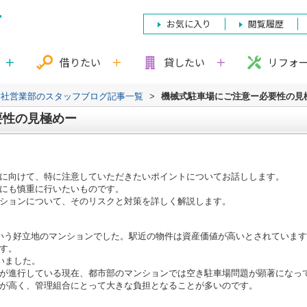
お気に入り
閲覧履歴
借りたい
貸したい
リフォ
本社営業部のスタッフブログ記事一覧
>
機械式駐車場にご注意ー必要性の見
要性の見極めー
に向けて、特に注意していただきたいポイントについてお話しします。
にも慎重に行いたいものです。
ションについて、そのリスクと対策を詳しく解説します。
いう好立地のマンションでした。駅近の物件は資産価値が高いとされていま
す。
いました。
が進行している現在、都市部のマンションでは空き駐車場問題が顕著になっ
が高く、管理組合にとって大きな負担となることが多いのです。