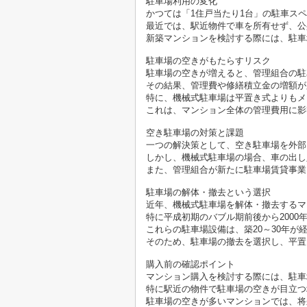
駐車場利用の変化
かつては「1住戸当たり1台」の駐車ス
最近では、駅近物件で車を所有せず、公
新築マンションを検討する際には、駐車
駐車場の空きがもたらすリスク
駐車場の空きが増えると、管理組合の駐
その結果、管理費や修繕積立金の増額が
特に、機械式駐車場は平置き式よりもメ
これは、マンション全体の管理費用に影
空き駐車場の対策と課題
一つの解決策として、空き駐車場を外部
しかし、機械式駐車場の場合、車の出し
また、管理組合が新たに駐車場賃貸事業
駐車場の解体・撤去という選択
近年、機械式駐車場を解体・撤去するマ
特に平成初期のバブル期前後から200
これらの駐車場設備は、築20～30年
そのため、駐車場の撤去を選択し、平置
購入前の確認ポイント
マンション購入を検討する際には、駐車
特に駅近の物件で駐車場の空きが目立つ
駐車場の空きが多いマンションでは、将