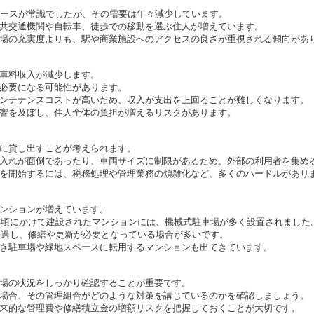
ペースが常識でしたが、その需要は年々減少しています。
共交通機関や自転車、徒歩での移動を選ぶ住人が増えています。
場の充実度よりも、駅や商業施設へのアクセスの良さが重視される傾向があ
車料収入が減少します。
必要になる可能性があります。
ンテナンスコストが高いため、収入が支出を上回ることが難しくなります。
響を及ぼし、住人全体の負担が増えるリスクがあります。
に貸し出すことが考えられます。
入れが面倒であったり、車両サイズに制限があるため、外部の利用者を集め
を開始するには、税務処理や管理業務の煩雑化など、多くのハードルがあり
ンションが増えています。
0年頃にかけて建設されたマンションには、機械式駐車場が多く設置されました
が経過し、修繕や更新が必要となっている場合が多いです。
き駐車場や緑地スペースに転用するマンションも出てきています。
場の状況をしっかり確認することが重要です。
場合、その管理組合がどのような対策を講じているのかを確認しましょう。
来的な管理費や修繕積立金の増額リスクを把握しておくことが大切です。