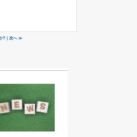
。
?｜次へ ≫