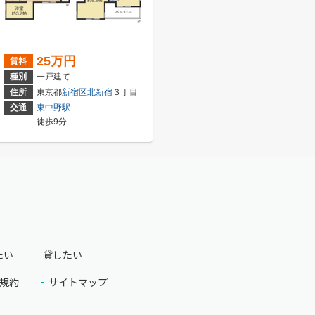
25万円
賃料
種別
一戸建て
住所
東京都
新宿区
北新宿
３丁目
交通
東中野駅
徒歩9分
たい
貸したい
規約
サイトマップ