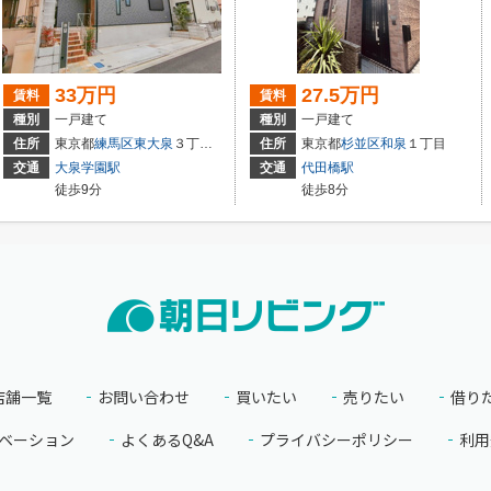
33万円
27.5万円
賃料
賃料
種別
一戸建て
種別
一戸建て
住所
東京都
練馬区
東大泉
３丁目12-7
住所
東京都
杉並区
和泉
１丁目
交通
大泉学園駅
交通
代田橋駅
徒歩9分
徒歩8分
店舗一覧
お問い合わせ
買いたい
売りたい
借り
ベーション
よくあるQ&A
プライバシーポリシー
利用