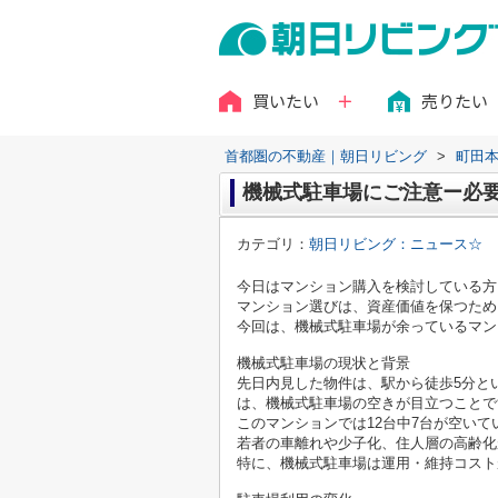
買いたい
売りたい
首都圏の不動産｜朝日リビング
>
町田
機械式駐車場にご注意ー必
カテゴリ：
朝日リビング：ニュース☆
今日はマンション購入を検討している方
マンション選びは、資産価値を保つため
今回は、機械式駐車場が余っているマン
機械式駐車場の現状と背景
先日内見した物件は、駅から徒歩5分と
は、機械式駐車場の空きが目立つことで
このマンションでは12台中7台が空いて
若者の車離れや少子化、住人層の高齢化
特に、機械式駐車場は運用・維持コスト