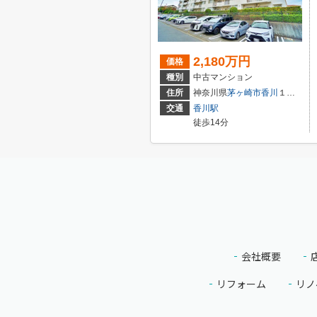
2,180万円
価格
種別
中古マンション
住所
神奈川県
茅ヶ崎市
香川
１丁目
交通
香川駅
徒歩14分
会社概要
リフォーム
リノ