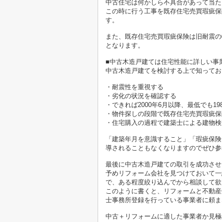
中古住宅は何かしら不具合があって当た
この時に行う工事を既存住宅売買瑕疵保
す。
また、既存住宅売買瑕疵保険は旧耐震の
となります。
■中古木造戸建ては住宅性能に詳しい事
中古木造戸建てを検討する上で知ってお
・耐震性を重視する
・劣化の状況を確認する
・できれば2000年6月以降、最低でも1
・物件探しの段階で既存住宅売買瑕疵保
・住宅購入の過程で建築士による建物検
「建築年月を意識すること」「瑕疵保険
導されることもなくなりますのでぜひ参
最後に中古木造戸建ての取引を成功させ
予めリフォーム会社を見つけておいて一
で、ある程度絞り込んでから相談して欲
このように書くと、リフォームと不動産
士事務所登録を行っている事業者に頼ま
中古＋リフォームに適した事業者か見極