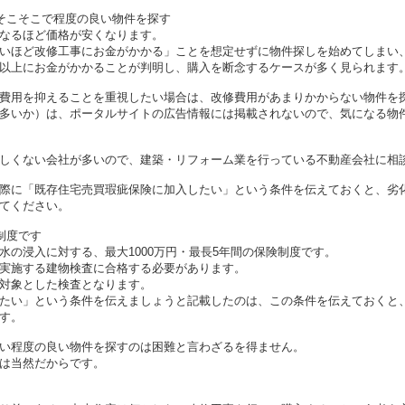
そこそこで程度の良い物件を探す
なるほど価格が安くなります。
いほど改修工事にお金がかかる」ことを想定せずに物件探しを始めてしまい
以上にお金がかかることが判明し、購入を断念するケースが多く見られます
費用を抑えることを重視したい場合は、改修費用があまりかからない物件を
多いか）は、ポータルサイトの広告情報には掲載されないので、気になる物
しくない会社が多いので、建築・リフォーム業を行っている不動産会社に相
際に「既存住宅売買瑕疵保険に加入したい」という条件を伝えておくと、劣
てください。
制度です
水の浸入に対する、最大1000万円・最長5年間の保険制度です。
実施する建物検査に合格する必要があります。
対象とした検査となります。
たい」という条件を伝えましょうと記載したのは、この条件を伝えておくと
す。
い程度の良い物件を探すのは困難と言わざるを得ません。
は当然だからです。