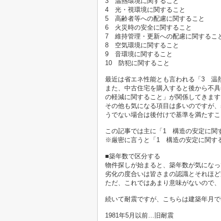
3 温熱環境に関すること
4 光・視環境に関すること
5 高齢者等への配慮に関すること
6 火災時の安全に関すること
7 維持管理・更新への配慮に関するこ
8 空気環境に関すること
9 音環境に関すること
10 防犯に関すること
最近は省エネ性能とも言われる「3 温
また、中古住宅を購入すると後から不具
の軽減に関すること」が関係してきます
その他も気になる項目は多いのですが、
うでない場合は後付けで基準を満たすこ
この記事では主に「1 構造の安定に関
※厳密に言うと「1 構造の安定に関す
■築年数で区分する
物件探しが始まると、築年数が気になっ
劣化の度合いは皆さまの認識とそれほど
ただ、これではあまり意味がないので、
続いて耐震ですが、こちらは建築年月で
1981年5月以前…旧耐震