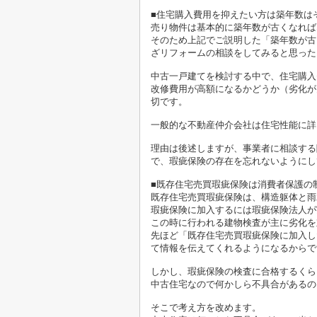
■住宅購入費用を抑えたい方は築年数は
売り物件は基本的に築年数が古くなれば
そのため上記でご説明した「築年数が古
ざリフォームの相談をしてみると思った
中古一戸建てを検討する中で、住宅購入
改修費用が高額になるかどうか（劣化が
切です。
一般的な不動産仲介会社は住宅性能に詳
理由は後述しますが、事業者に相談する
で、瑕疵保険の存在を忘れないようにし
■既存住宅売買瑕疵保険は消費者保護の
既存住宅売買瑕疵保険は、構造躯体と雨
瑕疵保険に加入するには瑕疵保険法人が
この時に行われる建物検査が主に劣化を
先ほど「既存住宅売買瑕疵保険に加入し
て情報を伝えてくれるようになるからで
しかし、瑕疵保険の検査に合格するくら
中古住宅なので何かしら不具合があるの
そこで考え方を改めます。