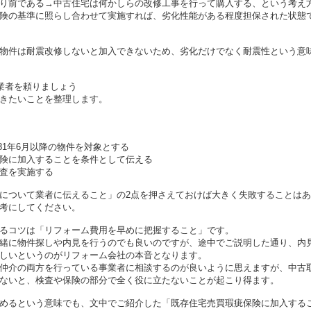
り前である→中古住宅は何かしらの改修工事を行って購入する、という考え
険の基準に照らし合わせて実施すれば、劣化性能がある程度担保された状態
物件は耐震改修しないと加入できないため、劣化だけでなく耐震性という意
業者を頼りましょう
きたいことを整理します。
981年6月以降の物件を対象とする
険に加入することを条件として伝える
査を実施する
について業者に伝えること」の2点を押さえておけば大きく失敗することは
考にしてください。
るコツは「リフォーム費用を早めに把握すること」です。
緒に物件探しや内見を行うのでも良いのですが、途中でご説明した通り、内
しいというのがリフォーム会社の本音となります。
仲介の両方を行っている事業者に相談するのが良いように思えますが、中古
ないと、検査や保険の部分で全く役に立たないことが起こり得ます。
めるという意味でも、文中でご紹介した「既存住宅売買瑕疵保険に加入する