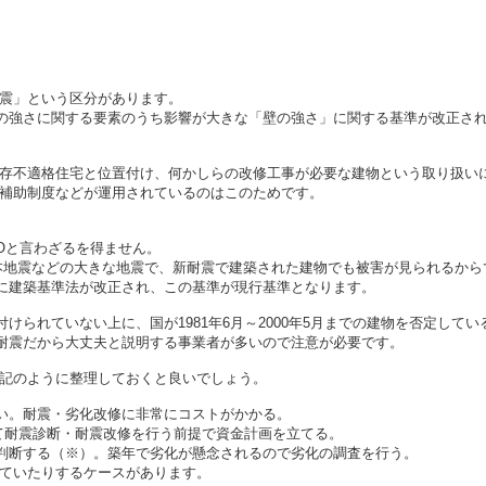
震」という区分があります。
建物の強さに関する要素のうち影響が大きな「壁の強さ」に関する基準が改正さ
存不適格住宅と位置付け、何かしらの改修工事が必要な建物という取り扱い
補助制度などが運用されているのはこのためです。
Oと言わざるを得ません。
の熊本地震などの大きな地震で、新耐震で建築された建物でも被害が見られるから
月に建築基準法が改正され、この基準が現行基準となります。
が付けられていない上に、国が1981年6月～2000年5月までの建物を否定し
も新耐震だから大丈夫と説明する事業者が多いので注意が必要です。
記のように整理しておくと良いでしょう。
ない。耐震・劣化改修に非常にコストがかかる。
たって耐震診断・耐震改修を行う前提で資金計画を立てる。
いと判断する（※）。築年で劣化が懸念されるので劣化の調査を行う。
ていたりするケースがあります。