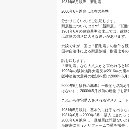
1981年6月以降…新耐震
2000年6月以降…現在の基準
分かりにくいのでご説明します。
耐震性についてはまず「新耐震」「旧耐
1981年6月の建築基準法改正では、
は建物の強さに大きな違いがあります。
余談ですが、国は「旧耐震」の物件を既
国や自治体による耐震診断・耐震改修の
話を戻します。
「新耐震」なら大丈夫かと言われるとN
1995年の阪神淡路大震災や2016年
阪神淡路大震災の教訓を受け2000年6
2000年6月移行の基準に一般的な名称
はない）、2000年5月以前の建物で
これから住宅購入をされる皆さんは、下
1981年5月以前…基本的には手を出さ
1981年6月～2000年5月…購入に当
2000年6月以降…一旦耐震は問題な
※厳密に言うとリフォームで壁を撤去し