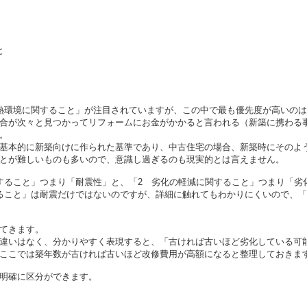
と
熱環境に関すること」が注目されていますが、この中で最も優先度が高いのは
合が次々と見つかってリフォームにお金がかかると言われる（新築に携わる
。
基本的に新築向けに作られた基準であり、中古住宅の場合、新築時にそのよ
とが難しいものも多いので、意識し過ぎるのも現実的とは言えません。
すること」つまり「耐震性」と、「2 劣化の軽減に関すること」つまり「劣
ること」は耐震だけではないのですが、詳細に触れてもわかりにくいので、
てきます。
違いはなく、分かりやすく表現すると、「古ければ古いほど劣化している可
ここでは築年数が古ければ古いほど改修費用が高額になると整理しておきま
明確に区分ができます。