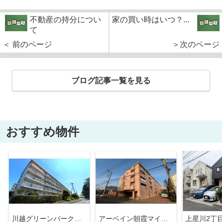
不動産の持分につい
家の買い時はいつ？...
て
＜ 前のページ
＞次のページ
ブログ記事一覧を見る
おすすめ物件
川越グリーンパーク I-2号棟
アーベイン朝霞マインプレイス
上星川2丁