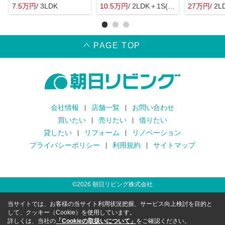
7.5万円
/ 3LDK
10.5万円
/ 2LDK＋1S(納戸)
27万円
/ 2L
PAGE TOP
会社情報
店舗一覧
お問い合わせ
買いたい
売りたい
借りたい
貸したい
リフォーム
リノベーション
プライバシーポリシー
利用規約
サイトマップ
©
2026
朝日リビング株式会社
当サイトでは、お客様の当サイト利用状況把握、サービス向上検討を目的と
して、クッキー（Cookie）を使用しています。
詳しくは、当社の
「Cookieの取扱いについて」
をご確認ください。