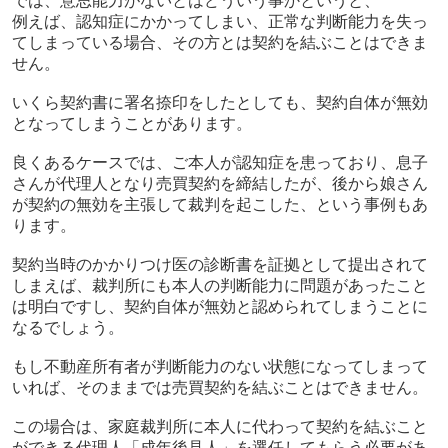
では、意思能力がないとはどういう事かというと、
例えば、認知症にかかってしまい、正常な判断能力を失っ
てしまっている場合、その方とは契約を結ぶことはできま
せん。
いくら契約書に署名捺印をしたとしても、契約自体が無効
となってしまうことがあります。
良くあるケースでは、ご本人が認知症を患っており、息子
さんが代理人となり売買契約を締結したが、後から娘さん
が契約の無効を主張して裁判を起こした、という事例もあ
ります。
契約当時のかかりつけ医の診断書を証拠として提出されて
しまえば、裁判所にも本人の判断能力に問題があったこと
は明白ですし、契約自体が無効と認められてしまうことに
なるでしょう。
もし不動産所有者が判断能力のない状態になってしまって
いれば、そのままでは売買契約を結ぶことはできません。
この場合は、家庭裁判所に本人に代わって契約を結ぶこと
ができる代理人「成年後見人」を選任してもらう必要があ