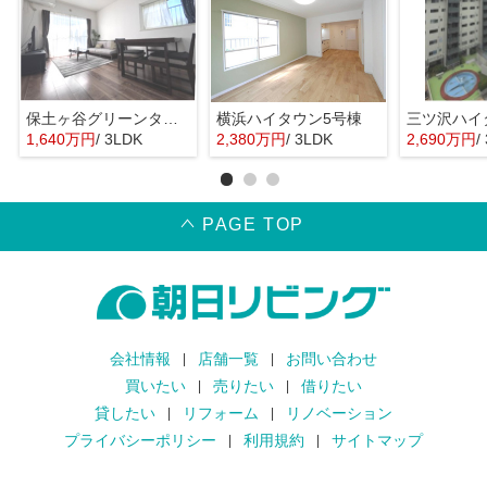
保土ヶ谷グリーンタウンⅠ棟
横浜ハイタウン5号棟
1,640万円
/ 3LDK
2,380万円
/ 3LDK
2,690万円
/
PAGE TOP
会社情報
店舗一覧
お問い合わせ
買いたい
売りたい
借りたい
貸したい
リフォーム
リノベーション
プライバシーポリシー
利用規約
サイトマップ