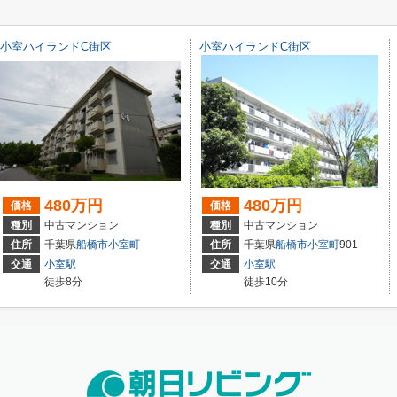
小室ハイランドC街区
小室ハイランドC街区
480万円
480万円
価格
価格
種別
中古マンション
種別
中古マンション
住所
千葉県
船橋市
小室町
住所
千葉県
船橋市
小室町
901
交通
小室駅
交通
小室駅
徒歩8分
徒歩10分