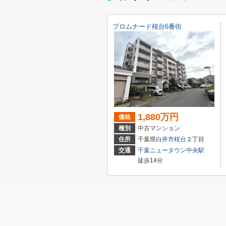
プロムナード桜台6番街
1,880万円
価格
種別
中古マンション
住所
千葉県
白井市
桜台
２丁目
交通
千葉ニュータウン中央駅
徒歩14分