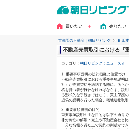
買いたい
売りたい
首都圏の不動産｜朝日リビング
>
町田
不動産売買取引における『
カテゴリ：
朝日リビング：ニュース☆
1. 重要事項説明の法的根拠と位置づけ
不動産売買取引における重要事項説明は
社）が売買契約を締結する際に、あらか
格を持つ者が行わなければならず、説明
る形式的な手続きではなく、買主保護の
虚偽の説明を行った場合、宅地建物取引
2. 重要事項説明の目的
重要事項説明の主な目的は以下の通りで
非対称性の解消：売主や不動産会社と比
十分な情報を得た上で契約の判断ができ