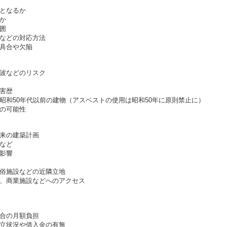
となるか
か
囲
などの対応方法
具合や欠陥
波などのリスク
害歴
昭和50年代以前の建物（アスベストの使用は昭和50年に原則禁止に）
の可能性
来の建築計画
など
影響
俗施設などの近隣立地
、商業施設などへのアクセス
合の月額負担
立状況や借入金の有無