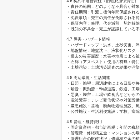
4.6 契約不適合責任（旧瑕疵担保責任）
・責任の範囲：どのような不具合が対象
・責任期間：引渡し後何年間保証される
・免責事項：売主の責任が免除される範
・保証内容：修理、代金減額、契約解除
・既知の不具合：売主が認識している不
4.7 災害・ハザード情報
・ハザードマップ：洪水、土砂災害、津
・地盤情報：地盤沈下、液状化リスク
・過去の災害履歴：水害や地震による被
・石綿（アスベスト）使用の有無：特に
・土壌汚染：土壌汚染調査の結果や汚染
4.8 周辺環境・生活関連
・日照・眺望：周辺建物による日影や将
・騒音・振動源：幹線道路、鉄道、工場
・悪臭・煙害：工場や飲食店などからの
・電波障害：テレビ受信状況や対策設備
・嫌悪施設：墓地、廃棄物処理施設、風
・公共施設・生活利便施設：学校、病院
4.9 管理・維持費用
・固定資産税・都市計画税：年間の税額
・管理費・修繕積立金：マンションの場
・管理組合の財政状況：修繕積立金の積