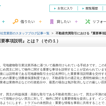
お気に入り
閲覧履歴
借りたい
貸したい
リフォ
本社営業部のスタッフブログ記事一覧
>
不動産売買取引における『重要事項
重要事項説明』とは？（その１）
、宅地建物取引業法第35条に基づいて義務付けられている手続きです。この
じめ買主に対して物件に関する重要な事項を説明することが定められていま
後には説明者である宅地建物取引士が記名押印した重要事項説明書を交付す
ための重要な消費者保護制度であり、不動産取引の適正化と透明性確保に大
業者は業務停止などの行政処分や、最悪の場合は免許取消しなどの厳しい罰
す。買主の利益保護：高額な取引である不動産売買において、買主が不測の
べて情報が少ない買主に対して、物件に関する重要情報を提供します。イン
るようにします。トラブルの未然防止：重要な情報を事前に共有することで