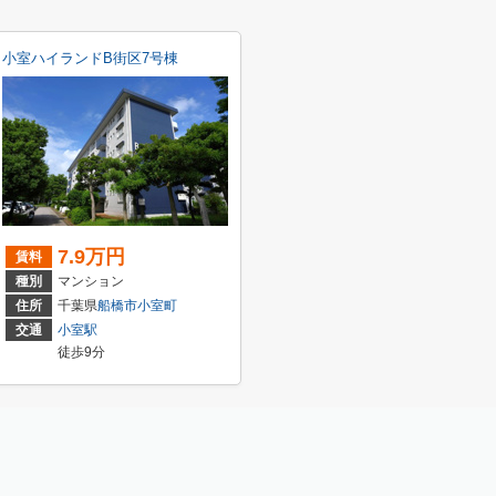
小室ハイランドB街区7号棟
7.9万円
賃料
種別
マンション
住所
千葉県
船橋市
小室町
交通
小室駅
徒歩9分