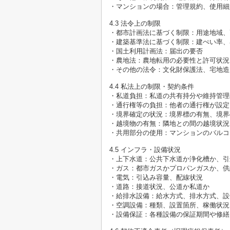
・マンションの場合：管理規約、使用細
4.3 法令上の制限
・都市計画法に基づく制限：用途地域、
・建築基準法に基づく制限：建ぺい率、
・国土利用計画法：届出の要否
・農地法：農地転用の必要性と許可状況
・その他の法令：文化財保護法、宅地造
4.4 私法上の制限・契約条件
・私道負担：私道の共有持分や維持管理
・通行権等の負担：他者の通行権が設定
・境界確定の状況：境界標の有無、境界
・越境物の有無：隣地との間の越境状況
・共用部分の使用：マンションのバルコ
4.5 インフラ・設備状況
・上下水道：公共下水道か浄化槽か、引
・ガス：都市ガスかプロパンガスか、供
・電気：引込み容量、配線状況
・道路：接道状況、公道か私道か
・給排水設備：給水方式、排水方式、設
・空調設備：種類、設置箇所、稼働状況
・設備保証：各種設備の保証期間や修繕