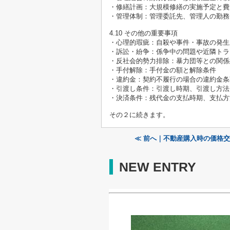
・修繕計画：大規模修繕の実施予定と費
・管理体制：管理委託先、管理人の勤務
4.10 その他の重要事項
・心理的瑕疵：自殺や事件・事故の発生
・訴訟・紛争：係争中の問題や近隣トラ
・反社会的勢力排除：暴力団等との関係
・手付解除：手付金の額と解除条件
・違約金：契約不履行の場合の違約金条
・引渡し条件：引渡し時期、引渡し方法
・決済条件：残代金の支払時期、支払方
その２に続きます。
≪ 前へ｜不動産購入時の価格
NEW ENTRY