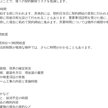
ぶことで、後々の契約解除リスクを低減します。
要時間
結する前に行われます。具体的には、契約日当日に契約締結の直前に行われ
前に別途日程を設けて行われることもあります。重要事項説明を受けた後に
得した場合に初めて契約締結に進みます。所要時間については物件の種類や
間程度
度
30分〜3時間程度
法的制限が複雑な物件では、さらに時間がかかることもあります。
面積、境界の確定状況
積、建築年月日、増改築の履歴
や検査済証の有無
ーム工事の内容と実施時期
かなど
と、抹消予定の時期
合の権利内容
建物の場合の規約など