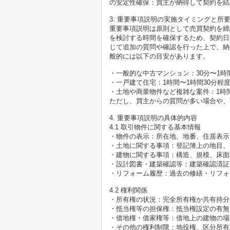
の安定性確保：買主が納得して契約を結
3. 重要事項説明の実施タイミングと所
重要事項説明は原則として売買契約を締
を検討する時間を確保するため、契約日
じて追加の質問や確認を行った上で、納
般的には以下の目安があります。
・一般的な中古マンション：30分〜1時
・一戸建て住宅：1時間〜1時間30分程
・土地や商業物件など複雑な案件：1時間
ただし、買主からの質問が多い場合や、
4. 重要事項説明の具体的内容
4.1 取引物件に関する基本情報
・物件の表示：所在地、地番、住居表示
・土地に関する事項：登記簿上の地目、
・建物に関する事項：構造、規模、床面
・設計図書・建築確認等：建築確認済証
・リフォーム履歴：過去の修繕・リフォ
4.2 権利関係
・所有権の状況：完全所有権か共有持分
・抵当権等の担保権：抵当権設定の有無
・借地権・借家権等：借地上の建物の場
・その他の権利制限：地役権、区分所有