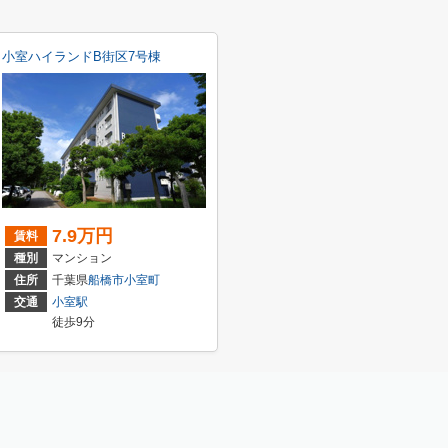
小室ハイランドB街区7号棟
7.9万円
賃料
種別
マンション
住所
千葉県
船橋市
小室町
交通
小室駅
徒歩9分