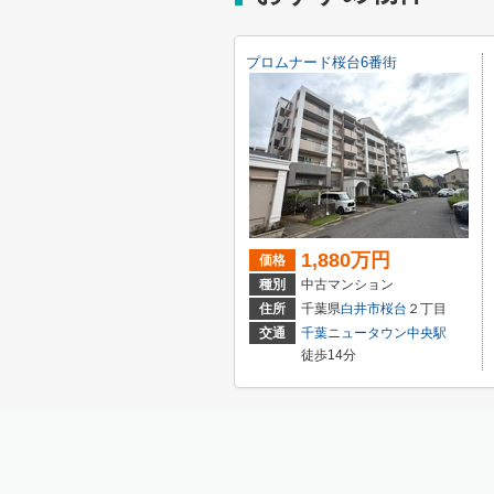
プロムナード桜台6番街
1,880万円
価格
種別
中古マンション
住所
千葉県
白井市
桜台
２丁目
交通
千葉ニュータウン中央駅
徒歩14分