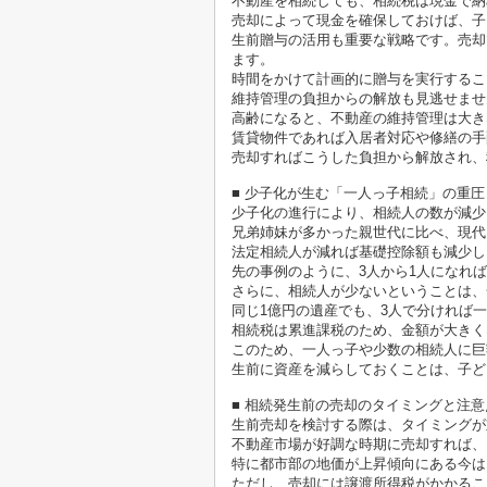
不動産を相続しても、相続税は現金で納
売却によって現金を確保しておけば、子
生前贈与の活用も重要な戦略です。売却
ます。
時間をかけて計画的に贈与を実行するこ
維持管理の負担からの解放も見逃せませ
高齢になると、不動産の維持管理は大き
賃貸物件であれば入居者対応や修繕の手
売却すればこうした負担から解放され、
■ 少子化が生む「一人っ子相続」の重圧
少子化の進行により、相続人の数が減少
兄弟姉妹が多かった親世代に比べ、現代
法定相続人が減れば基礎控除額も減少し
先の事例のように、3人から1人になれば
さらに、相続人が少ないということは、
同じ1億円の遺産でも、3人で分ければ一
相続税は累進課税のため、金額が大きく
このため、一人っ子や少数の相続人に巨
生前に資産を減らしておくことは、子ど
■ 相続発生前の売却のタイミングと注意
生前売却を検討する際は、タイミングが
不動産市場が好調な時期に売却すれば、
特に都市部の地価が上昇傾向にある今は
ただし、売却には譲渡所得税がかかるこ