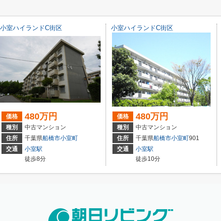
小室ハイランドC街区
小室ハイランドC街区
480万円
480万円
価格
価格
種別
中古マンション
種別
中古マンション
住所
千葉県
船橋市
小室町
住所
千葉県
船橋市
小室町
901
交通
小室駅
交通
小室駅
徒歩8分
徒歩10分