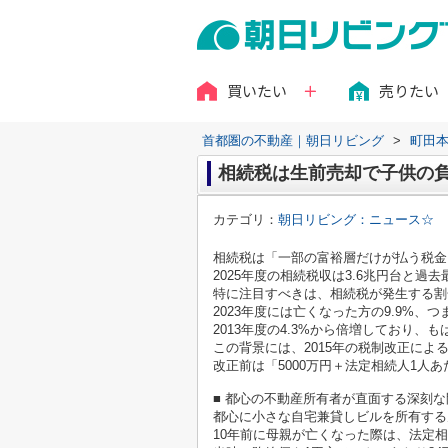
買いたい
売りたい
首都圏の不動産｜朝日リビング
>
町田
相続税は生前売却で子供の負
カテゴリ：
朝日リビング：ニュース☆
相続税は「一部の富裕層だけが払う税金
2025年度の相続税収は3.6兆円台と過
特に注目すべきは、相続税が発生する割
2023年度には亡くなった方の9.9%、
2013年度の4.3%から倍増しており
この背景には、2015年の税制改正によ
改正前は「5000万円＋法定相続人1人あ
■ 都心の不動産所有者が直面する深刻な
都心に小さな自宅兼貸しビルを所有する
10年前に母親が亡くなった際は、法定相続