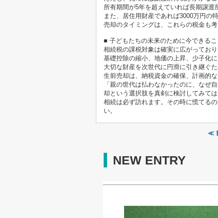
所有期間が5年を超えていれば長期譲渡所
また、居住用財産であれば3000万円の
売却のタイミングは、これらの税金も考
■ 子どもたちの未来のために今できるこ
相続税の課税対象は確実に広がっており
基礎控除の縮小、地価の上昇、少子化に
大切な財産を次世代に円滑に引き継ぐた
生前売却は、納税資金の確保、計画的な
「親の世代は払わなかったのに、なぜ自
却という選択肢を真剣に検討してみては
相続は必ず訪れます。その時に慌てるの
い。
≪
NEW ENTRY