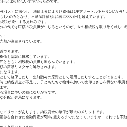
4万円と比較的低い水準だったのです。
00万円×1人）に減少し、地価上昇により路線価は1平方メートルあたり147万円と
1人のみとなり、不動産評価額は1億2000万円を超えています。
相続税が発生する見込みです。
分の代では巨額の税負担が生じるというのが、今の相続税を取り巻く厳しい
？！
売却が注目されています。
避できます。
株価も堅調に推移しています。
昇とともに相続税の負担も膨らんでいきます。
額の変動リスクから解放されます。
になります。
として確保したり、生前贈与の原資として活用したりすることができます。
時に納税資金が不足し、子どもたちが物件を急いで売却せざるを得ない事態
ます。
る場合に争いの種になりがちです。
な分配が容易になります。
なメリットがあります。納税資金の確保が最大のメリットです。
証券を合わせた金融資産が5割を超えるまでになっていますが、それでも不