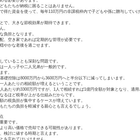
める必要があります。
どもたちが納税に困ることはありません。
で得た資金を使って、毎年110万円の非課税枠内で子どもや孫に贈与してい
とで、大きな節税効果が期待できます。
ん。
な負担となります。
配、空き家であれば定期的な管理が必要です。
穏やかな老後を過ごせます。
していることも深刻な問題です。
は一人っ子や二人兄弟が一般的です。
ます。
基礎控除は8000万円から3600万円へと半分以下に減ってしまいます。
一人あたりの相続額が増えるということです。
人あたり約3300万円ですが、1人で相続すれば1億円全額が対象となり、適
なるほど税率が上がる仕組みだからです。
額の税負担が集中するケースが増えています。
もたちの負担を軽減する親心とも言えるでしょう。
点
重要です。
より高い価格で売却できる可能性があります。
、検討に値する時期と言えます。
とを忘れてはいけません。