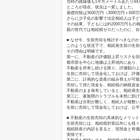
当時の路線価も1平方メートルあたり8
ところが現在、状況は一変しました。
基礎控除は3600万円（3000万円＋6
さらに少子化の影響で法定相続人は子ども
その結果、子どもには約2000万円もの
親の世代では相続税ゼロだったのに、自
■ なぜ今、生前売却を検討すべきなのか
このような状況下で、相続発生前の生前
その理由は明確です。
第一に、不動産の評価額上昇リスクを回
都市部を中心に地価は上昇傾向にあり、
不動産を所有し続ける限り、評価額の上
生前に売却して現金化しておけば、評価
第二に、計画的な資産の組み替えが可能
売却して得た現金を、相続税の納税資金
不動産のまま保有していると、相続発生
第三に、家族間のトラブルを未然に防げ
不動産は分割が難しく、相続人が複数い
生前に売却して現金化しておけば、公平
■ 不動産の生前売却の具体的なメリット
生前売却には、相続税対策以外にも様々
相続財産の内訳を見ると、現預金と有価
実情です。