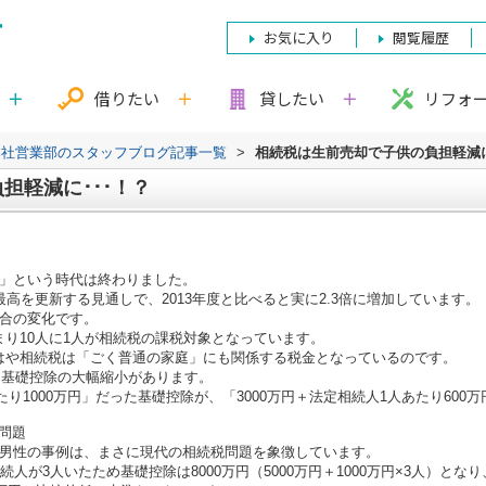
お気に入り
閲覧履歴
借りたい
貸したい
リフォ
本社営業部のスタッフブログ記事一覧
>
相続税は生前売却で子供の負担軽減に
担軽減に･･･！？
」という時代は終わりました。
去最高を更新する見通しで、2013年度と比べると実に2.3倍に増加しています。
合の変化です。
つまり10人に1人が相続税の課税対象となっています。
、もはや相続税は「ごく普通の家庭」にも関係する税金となっているのです。
る基礎控除の大幅縮小があります。
たり1000万円」だった基礎控除が、「3000万円＋法定相続人1人あたり60
問題
男性の事例は、まさに現代の相続税問題を象徴しています。
人が3人いたため基礎控除は8000万円（5000万円＋1000万円×3人）と