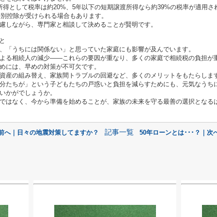
得として税率は約20%、5年以下の短期譲渡所得なら約39%の税率が適用さ
特別控除が受けられる場合もあります。
慮しながら、専門家と相談して決めることが賢明です。
と
、「うちには関係ない」と思っていた家庭にも影響が及んでいます。
よる相続人の減少――これらの要因が重なり、多くの家庭で相続税の負担が
めには、早めの対策が不可欠です。
資産の組み替え、家族間トラブルの回避など、多くのメリットをもたらしま
分たちが」という子どもたちの戸惑いと負担を減らすためにも、元気なうち
いかがでしょうか。
ではなく、今から準備を始めることが、家族の未来を守る最善の選択となる
記事一覧
 前へ｜日々の地震対策してますか？
50年ローンとは･･･？｜次