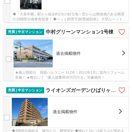
◆「大泉学園」駅から徒歩約2分の好立地！窓からは開放感のある眺望
の18階部分南東角部屋！ ◆ペット飼育可(飼育細則有)。大切なペットと
暮らせる安らぎの住空間
中村グリーンマンション1号棟
売買 | 中古マンション
過去掲載物件
★最上階部分、両面バルコニー３LDK！2012年1月に室内リフォーム
実施！ ★弊社にて『購入諸費用30万円引き』対象物件！
ライオンズガーデンひばりヶ丘第二
売買 | 中古マンション
過去掲載物件
◆4階部分南向き、陽当たり・眺望良好 ◆晴れた日には富士山が望めま