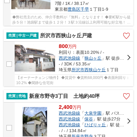
7階 / 1K / 38.17㎡
東京都
豊島区
千早
１丁目1-9
◆弊社売主のため、仲介手数料が『無料』となります！ ◆要町駅から徒
歩５分！池袋駅まで徒歩１２分！３駅３沿線以上利用可能な好立地！ ◆
立教大学の大学正門まで徒歩８分！ ◆令和8年よ...
所沢市西狭山ヶ丘戸建
売買 | 中古一戸建
800
万
円
利回り：表面10.20% / -
西武池袋線
「
狭山ヶ丘
」駅 徒歩15分
- / 3DK / 53.35㎡
埼玉県
所沢市
西狭山ケ丘
１丁目
【オーナーチェンジ物件】 ◆賃貸中 ◆賃料68,000円 ◆表面利回り：
10.2% ◆閑静な住宅街
新座市野寺3丁目 土地約40坪
売買 | 売地
2,400
万
円
西武池袋線
「
大泉学園
」駅 バス23分 「大泉学園」 停歩6分
西武池袋線
「
保谷
」駅 徒歩27分
西武池袋線
「
ひばりヶ丘
」駅 徒歩34分
- / - / 134.84㎡
埼玉県
新座市
野寺
３丁目