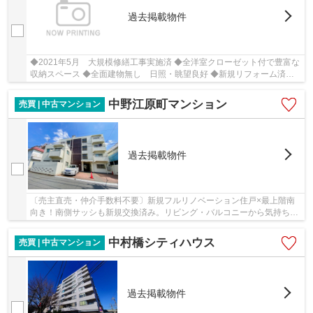
過去掲載物件
◆2021年5月 大規模修繕工事実施済 ◆全洋室クローゼット付で豊富な
収納スペース ◆全面建物無し 日照・眺望良好 ◆新規リフォーム済
（2023年7月22日終了）
中野江原町マンション
売買 | 中古マンション
過去掲載物件
〔売主直売・仲介手数料不要〕新規フルリノベーション住戸×最上階南
向き！南側サッシも新規交換済み。リビング・バルコニーから気持ち良
い青空を一望できます！
中村橋シティハウス
売買 | 中古マンション
過去掲載物件