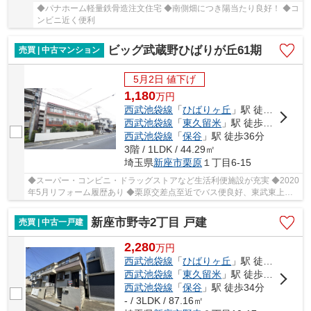
◆パナホーム軽量鉄骨造注文住宅 ◆南側畑につき陽当たり良好！ ◆コ
ンビニ近く便利
ビッグ武蔵野ひばりが丘61期
売買 | 中古マンション
5月2日 値下げ
1,180
万
円
西武池袋線
「
ひばりヶ丘
」駅 徒歩15分
西武池袋線
「
東久留米
」駅 徒歩21分
西武池袋線
「
保谷
」駅 徒歩36分
3階 / 1LDK / 44.29㎡
埼玉県
新座市
栗原
１丁目6-15
◆スーパー・コンビニ・ドラッグストアなど生活利便施設が充実 ◆2020
年5月リフォーム履歴あり ◆栗原交差点至近でバス便良好、東武東上線
方面へのアクセス可能 ◆ひばりヶ丘駅南口～武蔵...
新座市野寺2丁目 戸建
売買 | 中古一戸建
2,280
万
円
西武池袋線
「
ひばりヶ丘
」駅 徒歩26分
西武池袋線
「
東久留米
」駅 徒歩31分
西武池袋線
「
保谷
」駅 徒歩34分
- / 3LDK / 87.16㎡