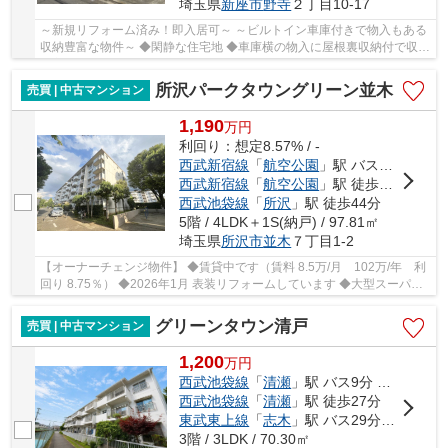
埼玉県
新座市
野寺
２丁目10-17
～新規リフォーム済み！即入居可～ ～ビルトイン車庫付きで物入もある
収納豊富な物件～ ◆閑静な住宅地 ◆車庫横の物入に屋根裏収納付で収納
豊富 ◆駐車スペースあり（車種により駐車不可...
所沢パークタウングリーン並木
売買 | 中古マンション
1,190
万
円
利回り：想定8.57% / -
西武新宿線
「
航空公園
」駅 バス8分 「並木通り団地入口」 停歩3分
西武新宿線
「
航空公園
」駅 徒歩28分
西武池袋線
「
所沢
」駅 徒歩44分
5階 / 4LDK＋1S(納戸) / 97.81㎡
埼玉県
所沢市
並木
７丁目1-2
【オーナーチェンジ物件】 ◆賃貸中です（賃料 8.5万/月 102万/年 利
回り 8.75％） ◆2026年1月 表装リフォームしています ◆大型スーパー
や小学校近くです ◆公団分譲の325戸の大型マン...
グリーンタウン清戸
売買 | 中古マンション
1,200
万
円
西武池袋線
「
清瀬
」駅 バス9分 「グリーンタウン清戸」 停歩4分
西武池袋線
「
清瀬
」駅 徒歩27分
東武東上線
「
志木
」駅 バス29分 「グリーンタウン清戸」 停歩4分
3階 / 3LDK / 70.30㎡