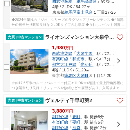
西武池袋線
「
練馬高野台
」駅 徒歩18分
4階 / 2LDK / 54.27㎡
東京都
練馬区
富士見台
１丁目17-25
◆2024年築浅の「ジオ」シリーズのラグジュアリーレジデンス ◆4階部
分の日当たり眺望良好な２LDKタイプのお部屋 ◆うれしいペット飼育可
（犬猫合わせて2匹まで可。飼育細則あり）
ライオンズマンション大泉学園第5
売買 | 中古マンション
1,980
万
円
西武池袋線
「
大泉学園
」駅 バス10分 「大泉第一小学校」 停歩2分
有楽町線
「
和光市
」駅 バス17分 「大泉第一小学校」 停歩2分
都営大江戸線
「
光が丘
」駅 バス16分 「大泉町一丁目」 停歩5分
4階 / 1LDK / 51.29㎡
東京都
練馬区
大泉町
３丁目17-20
☆約17.6平米のルーフバルコニー付広々1LDK☆4階建て最上階角部屋に
つき陽当たり良好！リフォームや修繕などの履歴があり、入居後すぐに
暮らせます！ 大江戸線(光が丘～大泉学園町方面)...
ヴェルティ千早町第2
売買 | 中古マンション
3,880
万
円
副都心線
「
要町
」駅 徒歩5分
有楽町線
「
要町
」駅 徒歩5分
副都心線
「
池袋
」駅 徒歩12分