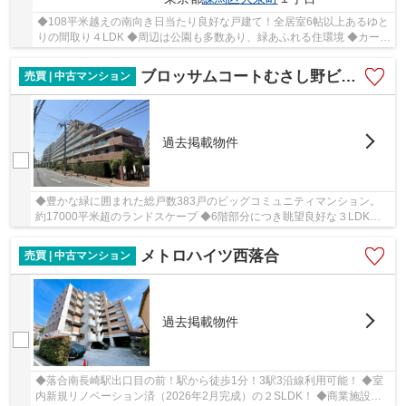
◆108平米越えの南向き日当たり良好な戸建て！全居室6帖以上あるゆと
りの間取り４LDK ◆周辺は公園も多数あり、緑あふれる住環境 ◆カース
ペースあり（駐車可能な車種要確認）
ブロッサムコートむさし野ビュー・ウイング
売買 | 中古マンション
過去掲載物件
◆豊かな緑に囲まれた総戸数383戸のビッグコミュニティマンション。
約17000平米超のランドスケープ ◆6階部分につき眺望良好な３LDK。
うれしいペット飼育可(細則有)！大切なペットと一緒...
メトロハイツ西落合
売買 | 中古マンション
過去掲載物件
◆落合南長崎駅出口目の前！駅から徒歩1分！3駅3沿線利用可能！ ◆室
内新規リノベーション済（2026年2月完成）の２SLDK！ ◆商業施設