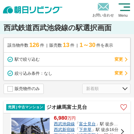
お問い合わせ
Menu
西武鉄道西武池袋線の駅選択画面
126
13
1～30
該当物件数
件
販売数
件
件を表示
駅で絞り込む
変更
変更
絞り込み条件：
なし
販売物件のみ
ジオ練馬富士見台
売買 | 中古マンション
6,980
万
円
西武池袋線
「
富士見台
」駅 徒歩9分
西武新宿線
「
下井草
」駅 徒歩16分