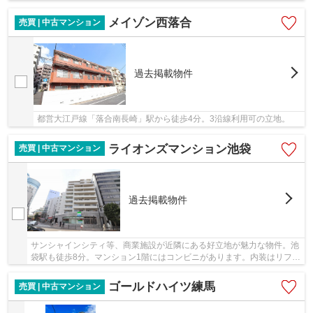
「アイテラス落合長崎」まで約徒歩2分！買い物便利です♪
メイゾン西落合
売買 | 中古マンション
過去掲載物件
都営大江戸線「落合南長崎」駅から徒歩4分。3沿線利用可の立地。
ライオンズマンション池袋
売買 | 中古マンション
過去掲載物件
サンシャインシティ等、商業施設が近隣にある好立地が魅力な物件。池
袋駅も徒歩8分。マンション1階にはコンビニがあります。内装はリフォ
ーム予定です。
ゴールドハイツ練馬
売買 | 中古マンション