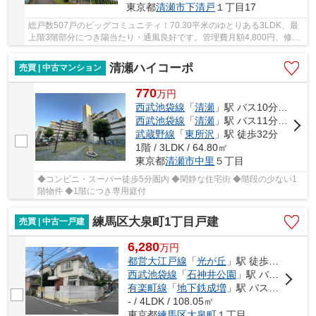
東京都
清瀬市
下清戸
１丁目17
総戸数507戸のビッグコミュニティ！70.30平米のゆとりある3LDK、最
上階3階部分につき陽当たり・通風良好です。管理費月額4,800円、修繕
積立金月額10,800円とランニングコストも魅力。...
清瀬ハイコーポ
売買 | 中古マンション
770
万
円
西武池袋線
「
清瀬
」駅 バス10分 「台田」 停歩1分
西武池袋線
「
清瀬
」駅 バス11分 「下清戸二丁目」 停歩7分
武蔵野線
「
東所沢
」駅 徒歩32分
1階 / 3LDK / 64.80㎡
東京都
清瀬市
中里
５丁目
◆コンビニ・スーパー徒歩5分圏内 ◆閑静な住宅街 ◆階段の少ない1
階物件 ◆1階につき専用庭付
練馬区大泉町1丁目戸建
売買 | 中古一戸建
6,280
万
円
都営大江戸線
「
光が丘
」駅 徒歩27分
西武池袋線
「
石神井公園
」駅 バス18分 「土支田二丁目」 停歩3分
有楽町線
「
地下鉄成増
」駅 バス10分 「土支田二丁目」 停歩3分
- / 4LDK / 108.05㎡
東京都
練馬区
大泉町
１丁目