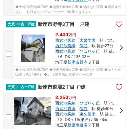
◆土地面積約40.78坪 ◆南側約6.0ｍ公道 ◆閑静な住環境 ◆建築条件
なし お好きなハウスメーカーで建築できます♪
新座市野寺3丁目 戸建
売買 | 中古一戸建
2,400
万
円
西武池袋線
「
大泉学園
」駅 バス23分 「大泉学園」 停歩6分
西武池袋線
「
保谷
」駅 徒歩27分
西武池袋線
「
ひばりヶ丘
」駅 徒歩34分
- / 6LDK / 136.63㎡
埼玉県
新座市
野寺
３丁目
◆土地面積約40.78坪 ◆南側約6.0ｍ公道 ◆閑静な住環境 ◆ゆとりの
LDK（約17.6帖） ◆1・2階各所に収納スペース有
新座市道場2丁目 戸建
売買 | 中古一戸建
2,250
万
円
西武池袋線
「
ひばりヶ丘
」駅 バス10分 「堀の内橋（新座市）」 停歩2分
西武池袋線
「
保谷
」駅 徒歩40分
西武池袋線
「
東久留米
」駅 徒歩47分
- / 3LDK＋1S(納戸) / 65.28㎡
埼玉県
新座市
道場
２丁目