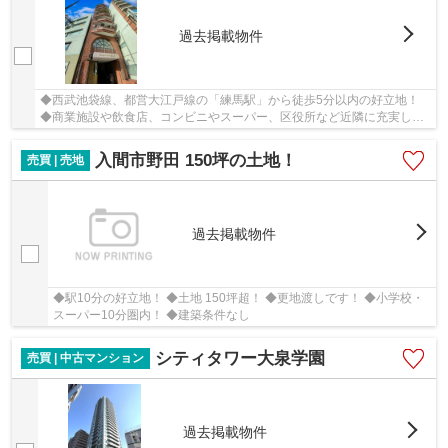
過去掲載物件
◆西武池袋線、都営大江戸線の「練馬駅」から徒歩5分以内の好立地！
◆商業施設や飲食店、コンビニやスーパー、区役所など近隣に充実して
いるため生活しやすい環境となっております。 ◆...
入間市野田 150坪の土地！
売買 | 売地
過去掲載物件
◆駅10分の好立地！ ◆土地 150坪超！ ◆更地渡しです！ ◆小学校・
スーパー10分圏内！ ◆建築条件なし
シティタワー大泉学園
売買 | 中古マンション
過去掲載物件