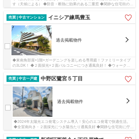
す（天候による） ◆防音・断熱に効果のある二重窓 ◆閑静な住宅街のた
め落ち着いた住環境です ◆市立栗原小学校まで徒...
イニシア練馬豊玉
売買 | 中古マンション
過去掲載物件
◆東南角部屋×1階×ガーデニングを楽しめる専用庭！ファミリータイプ
の3LDK！ ◆２面採光×２面バルコニーにつき通風良好！ ◆ウォークイ
ンクローゼット、クローゼット等収納豊富です♪
中野区鷺宮５丁目
売買 | 中古一戸建
過去掲載物件
◆2024年太陽光エコ発電システム導入！安心のエコ発電で快適生活。
◆全室南向き・２面採光につき陽当たり通風良好 ◆閑静な住宅街に佇む
2013年築の邸宅。