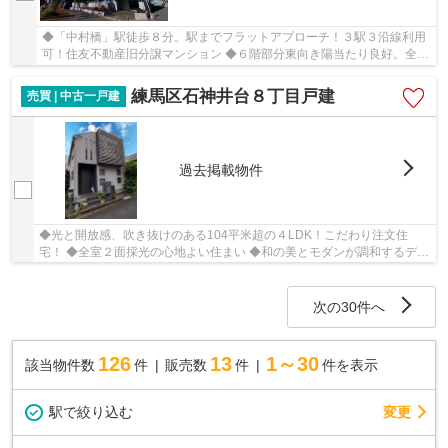
◆「中村橋」駅徒歩８分。駅までフラットアプローチ！３駅３沿線利用
可！住友不動産旧分譲マンション ◆６階部分東向き陽当たり良好。全室
６帖以上あるゆったり１LDK
練馬区石神井台８丁目戸建
売買 | 中古一戸建
過去掲載物件
◆光と開放感、吹き抜けのある104平米超の４LDK！こだわり注文住
宅！ ◆全室２面採光の心地よい住まい ◆和の美とモダンが調和するデザ
イン和室 ◆癒しの外空間でひと息できるウッドデッキ...
次の30件へ
126
13
1～30
該当物件数
件
販売数
件
件を表示
駅で絞り込む
変更