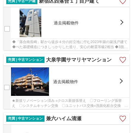
新宿区西落合１丁目戸建て
売買 | 中古一戸建
過去掲載物件
◆「落合南長崎」駅から徒歩４分の好立地に佇む2023年築の築浅戸建て
◆べた基礎構造につきしっかりした造り、安心の耐震等級2相当 ◆3面採
光につき通風良好・陽当たり良好！
大泉学園サマリヤマンション
売買 | 中古マンション
過去掲載物件
★新規リノベーション済み ○クロス新規張替え 〇フローリング張替
え 〇システムキッチン交換 〇ユニットバス交換○洗面化粧台交換 〇
トイレ新規交換 〇建具・下足入交換 〇フロア...
兼六ハイム清瀬
売買 | 中古マンション