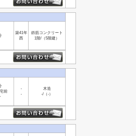
築41年
鉄筋コンクリート
分
西
1階/（5階建）
分
-
木造
宅前
-
-/（-）
分