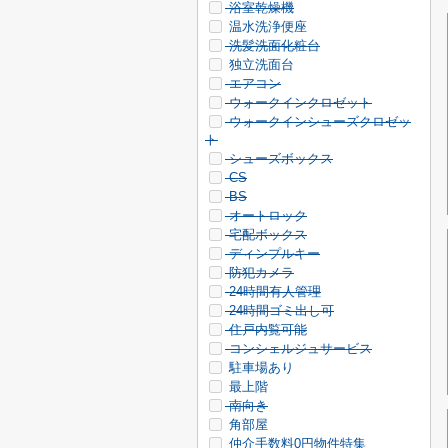
浴室乾燥機
温水洗浄便座
洗髪洗面化粧台
独立洗面台
エアコン
ウォークインクロゼット
ウォークインシューズクロゼッ
ト
シューズボックス
CS
BS
オートロック
宅配ボックス
ディンプルキー
防犯カメラ
24時間有人管理
24時間ゴミ出し可
住戸内覧可能
コンシェルジュサービス
駐車場あり
最上階
南向き
角部屋
仲介手数料0円物件特集