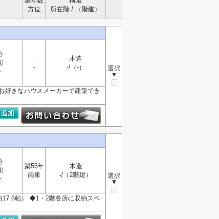
築年数
構造
方位
所在階 / （階建）
分
-
木造
園
-
-/（-）
選択
分
▼
し お好きなハウスメーカーで建築でき
分
築56年
木造
園
南東
-/（2階建）
選択
分
▼
約17.6帖） ◆1・2階各所に収納スペ