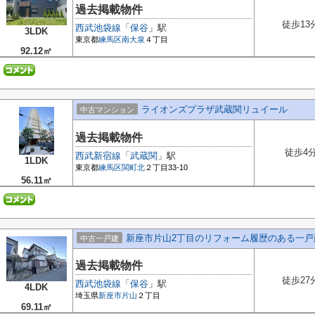
過去掲載物件
徒歩13
西武池袋線
「
保谷
」駅
3LDK
東京都
練馬区
南大泉
４丁目
92.12㎡
ライオンズプラザ武蔵関リュイール
中古マンション
過去掲載物件
徒歩4
西武新宿線
「
武蔵関
」駅
1LDK
東京都
練馬区
関町北
２丁目33-10
56.11㎡
新座市片山2丁目のリフォーム履歴のある一戸
中古一戸建
過去掲載物件
徒歩27
西武池袋線
「
保谷
」駅
4LDK
埼玉県
新座市
片山
２丁目
69.11㎡