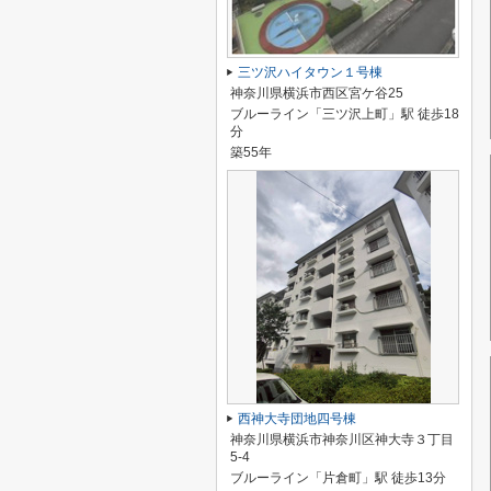
三ツ沢ハイタウン１号棟
神奈川県横浜市西区宮ケ谷25
ブルーライン「三ツ沢上町」駅 徒歩18
分
築55年
西神大寺団地四号棟
神奈川県横浜市神奈川区神大寺３丁目
5-4
ブルーライン「片倉町」駅 徒歩13分