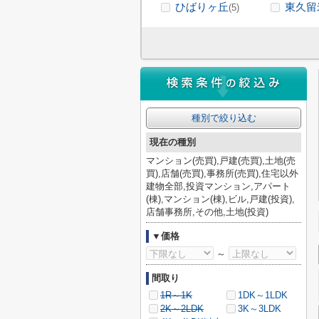
ひばりヶ丘
東久留
(5)
種別で絞り込む
現在の種別
マンション(売買),戸建(売買),土地(売
買),店舗(売買),事務所(売買),住宅以外
建物全部,投資マンション,アパート
(棟),マンション(棟),ビル,戸建(投資),
店舗事務所,その他,土地(投資)
▼価格
～
間取り
1R～1K
1DK～1LDK
2K～2LDK
3K～3LDK