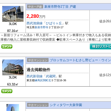
新座市野寺2丁目 戸建
中古一戸建
2,280
万円
徒歩26
西武池袋線
「
ひばりヶ丘
」駅
3LDK
埼玉県
新座市
野寺
２丁目10-17
87.16㎡
～新規リフォーム済み！即入居可～ ～ビルトイン車庫付きで物入もある収納
庫横の物入に屋根裏収納付で収納豊富 ◆駐車スペースあり（車種により駐車不
ブロッサムコートむさし野ビュー・ウイン
中古マンション
過去掲載物件
徒歩12
西武新宿線
「
武蔵関
」駅
3LDK
東京都
練馬区
関町北
５丁目16-36
63.32㎡
シティタワー大泉学園
中古マンション