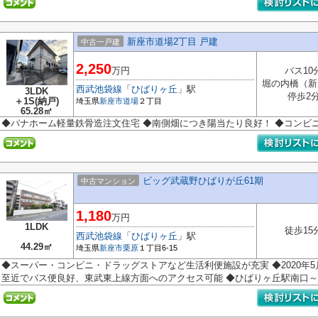
新座市道場2丁目 戸建
中古一戸建
2,250
万円
バス10
堀の内橋（新
西武池袋線
「
ひばりヶ丘
」駅
3LDK
停歩2
＋1S(納戸)
埼玉県
新座市
道場
２丁目
65.28㎡
◆パナホーム軽量鉄骨造注文住宅 ◆南側畑につき陽当たり良好！ ◆コンビ
ビッグ武蔵野ひばりが丘61期
中古マンション
1,180
万円
1LDK
徒歩15
西武池袋線
「
ひばりヶ丘
」駅
44.29㎡
埼玉県
新座市
栗原
１丁目6-15
◆スーパー・コンビニ・ドラッグストアなど生活利便施設が充実 ◆2020年
至近でバス便良好、東武東上線方面へのアクセス可能 ◆ひばりヶ丘駅南口～武