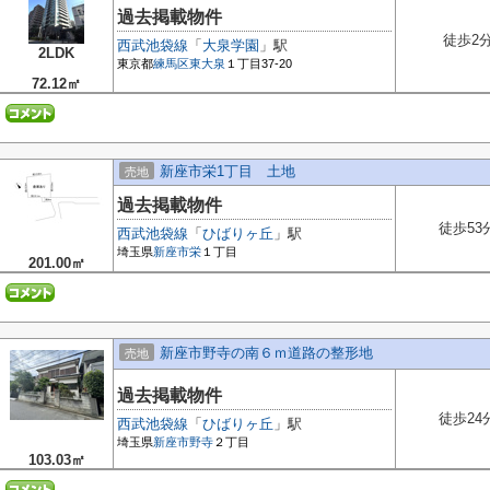
過去掲載物件
徒歩2
西武池袋線
「
大泉学園
」駅
2LDK
東京都
練馬区
東大泉
１丁目37-20
72.12㎡
新座市栄1丁目 土地
売地
過去掲載物件
徒歩53
西武池袋線
「
ひばりヶ丘
」駅
埼玉県
新座市
栄
１丁目
201.00㎡
新座市野寺の南６ｍ道路の整形地
売地
過去掲載物件
徒歩24
西武池袋線
「
ひばりヶ丘
」駅
埼玉県
新座市
野寺
２丁目
103.03㎡