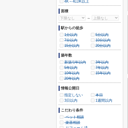
4K～4LDK以上
面積
～
駅からの徒歩
1分以内
5分以内
7分以内
10分以内
15分以内
20分以内
築年数
新築/1年以内
3年以内
5年以内
7年以内
10年以内
15年以内
20年以内
情報公開日
指定しない
本日
3日以内
1週間以内
こだわり条件
ペット相談
楽器相談
リフォーム済