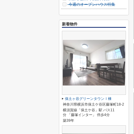
今週のオープンハウス特集
新着物件
保土ヶ谷グリーンタウンⅠ棟
神奈川県横浜市保土ケ谷区藤塚町18-2
横須賀線「保土ケ谷」駅 バス11
分 「藤塚インター」 停歩4分
築39年