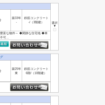
築33年
鉄筋コンクリート
分
-
-/（3階建）
選択
▼
豊富な物件～ ◆閑静な住宅地 ◆車
可...
グ
築25年
鉄筋コンクリート
分
東
6階/（10階建）