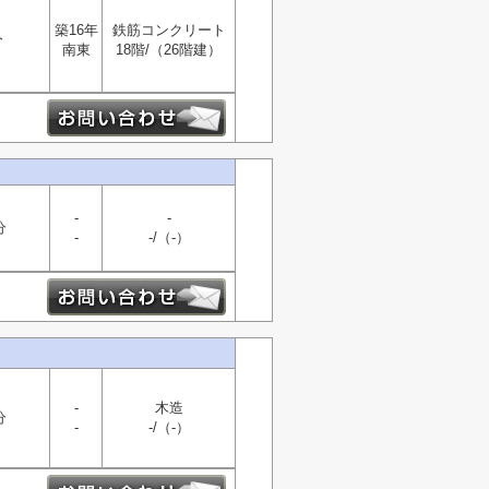
築16年
鉄筋コンクリート
分
南東
18階/（26階建）
-
-
分
-
-/（-）
-
木造
分
-
-/（-）