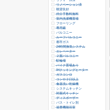
リノベーション済
眺望良好
仲介手数料無料
室内洗濯機置場
フローリング
専用庭
バルコニー
ルーフバルコニー
都市ガス
24時間換気システム
エレベーター
２面バルコニー
駐輪場
バイク置場あり
IHクッキングヒーター
ガスコンロ
コンロ２口以上
食器洗い乾燥機
システムキッチン
対面式キッチン
ディスポーザー
バス・トイレ別
追焚機能浴室