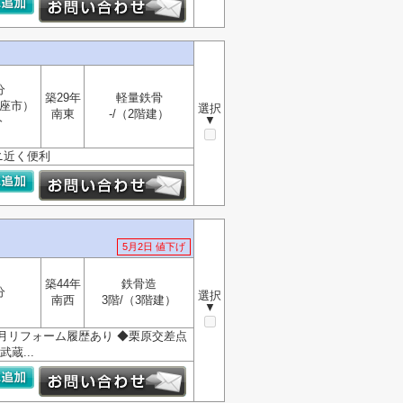
分
築29年
軽量鉄骨
座市）
選択
南東
-/（2階建）
▼
分
ニ近く便利
5月2日 値下げ
築44年
鉄骨造
分
選択
南西
3階/（3階建）
▼
5月リフォーム履歴あり ◆栗原交差点
蔵...