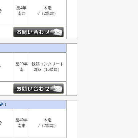
築4年
木造
分
南西
-/（2階建）
築20年
鉄筋コンクリート
分
南
2階/（15階建）
建！
築49年
木造
分
南東
-/（2階建）