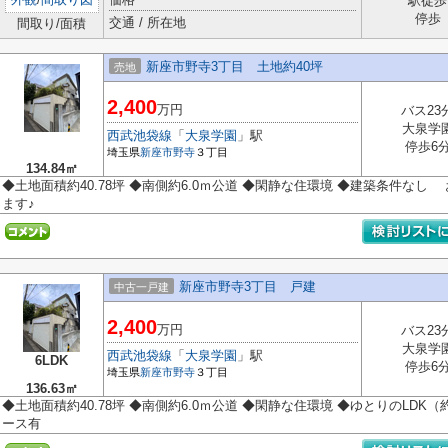
駅徒歩
停歩
交通 / 所在地
間取り/面積
新座市野寺3丁目 土地約40坪
売地
2,400
万円
バス23
大泉学
西武池袋線
「
大泉学園
」駅
停歩6
埼玉県
新座市
野寺
３丁目
134.84㎡
◆土地面積約40.78坪 ◆南側約6.0ｍ公道 ◆閑静な住環境 ◆建築条件な
ます♪
新座市野寺3丁目 戸建
中古一戸建
2,400
万円
バス23
大泉学
西武池袋線
「
大泉学園
」駅
6LDK
停歩6
埼玉県
新座市
野寺
３丁目
136.63㎡
◆土地面積約40.78坪 ◆南側約6.0ｍ公道 ◆閑静な住環境 ◆ゆとりのLDK（
ース有