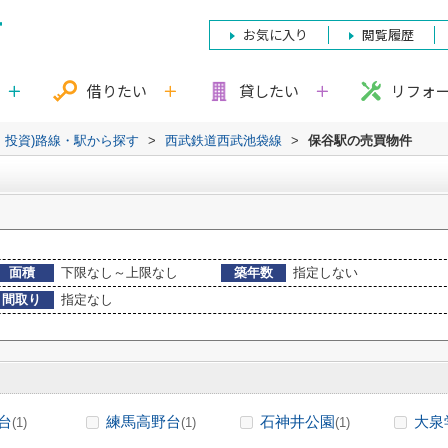
お気に入り
閲覧履歴
借りたい
貸したい
リフォ
・投資)路線・駅から探す
>
西武鉄道西武池袋線
>
保谷駅の売買物件
面積
下限なし～上限なし
築年数
指定しない
間取り
指定なし
台
練馬高野台
石神井公園
大泉
(1)
(1)
(1)