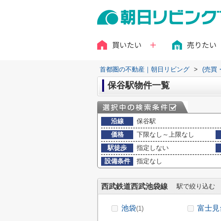
買いたい
売りたい
首都圏の不動産｜朝日リビング
>
(売買
保谷駅物件一覧
沿線
保谷駅
価格
下限なし～上限なし
駅徒歩
指定しない
設備条件
指定なし
西武鉄道西武池袋線
駅で絞り込む
池袋
富士見
(1)