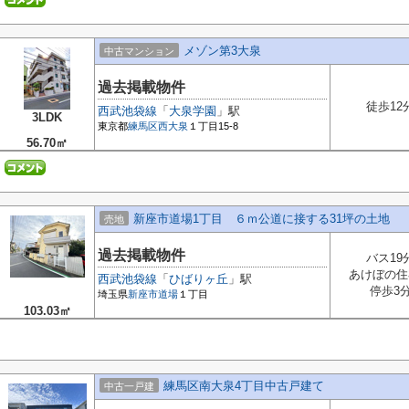
メゾン第3大泉
中古マンション
過去掲載物件
徒歩12
西武池袋線
「
大泉学園
」駅
3LDK
東京都
練馬区
西大泉
１丁目15-8
56.70㎡
新座市道場1丁目 ６ｍ公道に接する31坪の土地
売地
過去掲載物件
バス19
あけぼの住
西武池袋線
「
ひばりヶ丘
」駅
停歩3
埼玉県
新座市
道場
１丁目
103.03㎡
練馬区南大泉4丁目中古戸建て
中古一戸建