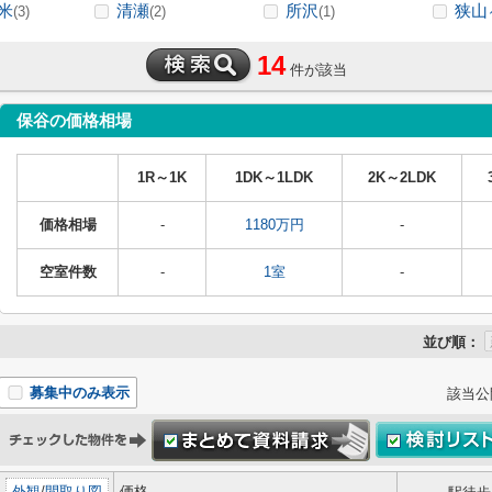
米
清瀬
所沢
狭山
(3)
(2)
(1)
14
件が該当
保谷の価格相場
1R～1K
1DK～1LDK
2K～2LDK
価格相場
-
1180万円
-
空室件数
-
1室
-
並び順：
募集中のみ表示
該当公
外観
/
間取り図
価格