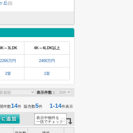
ヶ丘
(1)
3K～3LDK
4K～4LDK以上
2265万円
2400万円
2室
1室
表示件数：
14
5
1-14
開件数
件 販売数
件
件表示
表示中物件を
一括でチェック