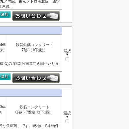
ロ丸ノ内線、東京メトロ南北線「四ツ
線...
4年
鉄骨鉄筋コンクリート
東
7階/（10階建）
選択
▼
完成済)の7階部分南東向き陽当たり良
3年
鉄筋コンクリート
南
6階/（7階建 地下1階）
選択
▼
静な住環境」です。現地にて本物件