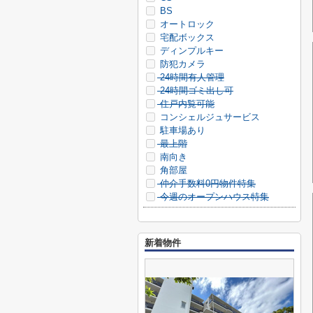
BS
オートロック
宅配ボックス
ディンプルキー
防犯カメラ
24時間有人管理
24時間ゴミ出し可
住戸内覧可能
コンシェルジュサービス
駐車場あり
最上階
南向き
角部屋
仲介手数料0円物件特集
今週のオープンハウス特集
新着物件