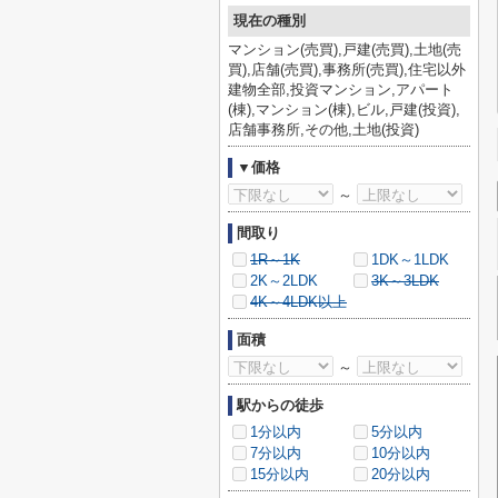
現在の種別
マンション(売買),戸建(売買),土地(売
買),店舗(売買),事務所(売買),住宅以外
建物全部,投資マンション,アパート
(棟),マンション(棟),ビル,戸建(投資),
店舗事務所,その他,土地(投資)
▼価格
～
間取り
1R～1K
1DK～1LDK
2K～2LDK
3K～3LDK
4K～4LDK以上
面積
～
駅からの徒歩
1分以内
5分以内
7分以内
10分以内
15分以内
20分以内