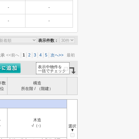
-
-
-
-
表示件数：
表示
<<前へ
1
2
3
4
5
次へ>>
最初
表示中物件を
一括でチェック
年数
構造
位
所在階 / （階建）
-
木造
-
-/（-）
選択
▼