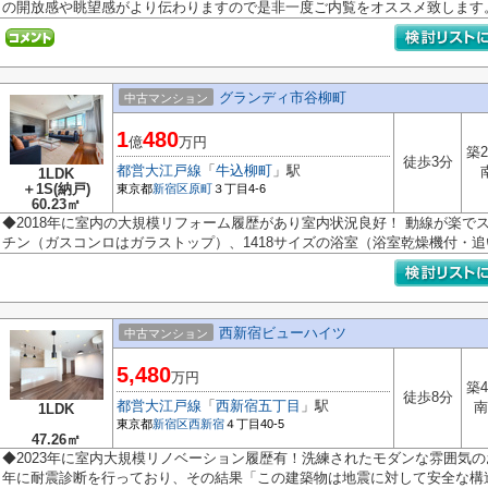
の開放感や眺望感がより伝わりますので是非一度ご内覧をオススメ致します。 
グランディ市谷柳町
中古マンション
1
480
億
万円
築2
徒歩3分
都営大江戸線
「
牛込柳町
」駅
1LDK
＋1S(納戸)
東京都
新宿区
原町
３丁目4-6
60.23㎡
◆2018年に室内の大規模リフォーム履歴があり室内状況良好！ 動線が楽で
チン（ガスコンロはガラストップ）、1418サイズの浴室（浴室乾燥機付・追い
西新宿ビューハイツ
中古マンション
5,480
万円
築4
徒歩8分
都営大江戸線
「
西新宿五丁目
」駅
南
1LDK
東京都
新宿区
西新宿
４丁目40-5
47.26㎡
◆2023年に室内大規模リノベーション履歴有！洗練されたモダンな雰囲気の
年に耐震診断を行っており、その結果「この建築物は地震に対して安全な構造で