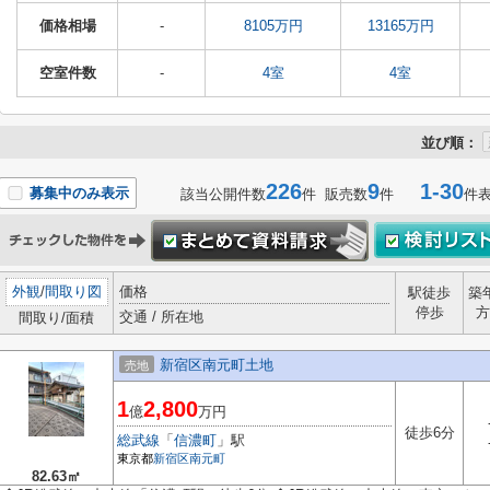
価格相場
-
8105万円
13165万円
空室件数
-
4室
4室
並び順：
226
9
1-30
募集中のみ表示
該当公開件数
件 販売数
件
件
外観
/
間取り図
価格
駅徒歩
築
停歩
方
交通 / 所在地
間取り/面積
新宿区南元町土地
売地
1
2,800
億
万円
徒歩6分
総武線
「
信濃町
」駅
東京都
新宿区
南元町
82.63㎡