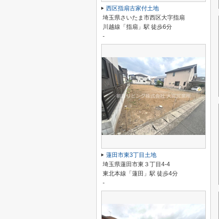
西区指扇古家付土地
埼玉県さいたま市西区大字指扇
川越線「指扇」駅 徒歩6分
-
蓮田市東3丁目土地
埼玉県蓮田市東３丁目4-4
東北本線「蓮田」駅 徒歩4分
-