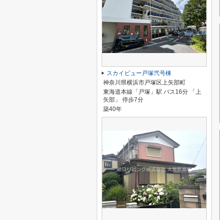
スカイビュー戸塚弐号棟
神奈川県横浜市戸塚区上矢部町
東海道本線「戸塚」駅 バス16分 「上
矢部」 停歩7分
築40年