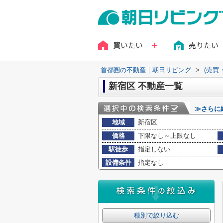
買いたい
売りたい
首都圏の不動産｜朝日リビング
>
(売買
新宿区 不動産一覧
≫さらに
地域
新宿区
価格
下限なし～上限なし
駅徒歩
指定しない
設備条件
指定なし
種別で絞り込む