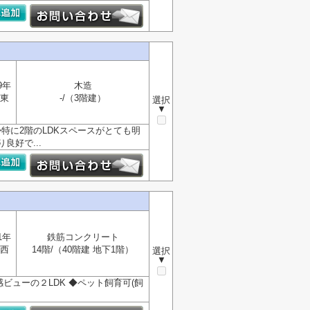
9年
木造
東
-/（3階建）
選択
▼
◆特に2階のLDKスペースがとても明
良好で...
1年
鉄筋コンクリート
西
14階/（40階建 地下1階）
選択
▼
ビューの２LDK ◆ペット飼育可(飼