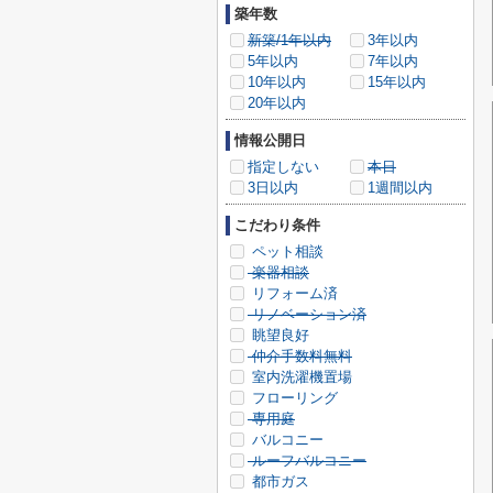
築年数
新築/1年以内
3年以内
5年以内
7年以内
10年以内
15年以内
20年以内
情報公開日
指定しない
本日
3日以内
1週間以内
こだわり条件
ペット相談
楽器相談
リフォーム済
リノベーション済
眺望良好
仲介手数料無料
室内洗濯機置場
フローリング
専用庭
バルコニー
ルーフバルコニー
都市ガス