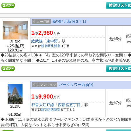
新宿区北新宿３丁目
中古一戸建
1
2,980
億
万円
築
徒歩6分
総武線
「
東中野
」駅
南
2LDK
＋2S(納戸)
東京都
新宿区
北新宿
３丁目
120.91㎡
◆23帖越えの広々LDK＋『4』室の120平米越えの開放的な間取り・空間！ 
るく開放的な空間！ ◆2017年1月築の築浅物件の為、室内状況が清潔感があり
パークタワー西新宿
中古マンション
1
9,900
億
万円
築
徒歩7分
都営大江戸線
「
西新宿五丁目
」駅
南
2LDK
東京都
新宿区
西新宿
５丁目6-1
61.02㎡
◆令和6年11月築の築浅免震タワーレジデンス！14階高層からの贅沢な開放感
育細則有)。大切なペットと暮らせる安らぎの住空間