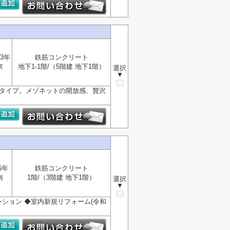
3年
鉄筋コンクリート
東
地下1-1階/（5階建 地下1階）
選択
▼
ットタイプ。メゾネットの開放感、贅沢
6年
鉄筋コンクリート
南
1階/（3階建 地下1階）
選択
▼
ション ◆室内新規リフォーム(令和