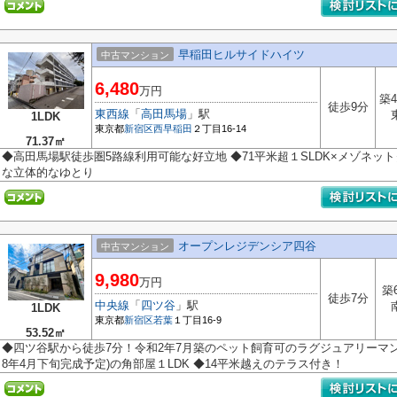
早稲田ヒルサイドハイツ
中古マンション
6,480
万円
築4
徒歩9分
東西線
「
高田馬場
」駅
1LDK
東京都
新宿区
西早稲田
２丁目16-14
71.37㎡
◆高田馬場駅徒歩圏5路線利用可能な好立地 ◆71平米超１SLDK×メゾネ
な立体的なゆとり
オープンレジデンシア四谷
中古マンション
9,980
万円
築
徒歩7分
中央線
「
四ツ谷
」駅
1LDK
東京都
新宿区
若葉
１丁目16-9
53.52㎡
◆四ツ谷駅から徒歩7分！令和2年7月築のペット飼育可のラグジュアリーマン
8年4月下旬完成予定)の角部屋１LDK ◆14平米越えのテラス付き！