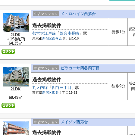
メトロハイツ西落合
中古マンション
過去掲載物件
築2
徒歩1分
都営大江戸線
「
落合南長崎
」駅
2LDK
東京都
新宿区
西落合
３丁目1-16
＋1S(納戸)
64.35㎡
ビラカーサ四谷四丁目
中古マンション
過去掲載物件
築2
徒歩9分
丸ノ内線
「
四谷三丁目
」駅
南
2LDK
東京都
新宿区
四谷
４丁目22-83
69.49㎡
メイゾン西落合
中古マンション
過去掲載物件