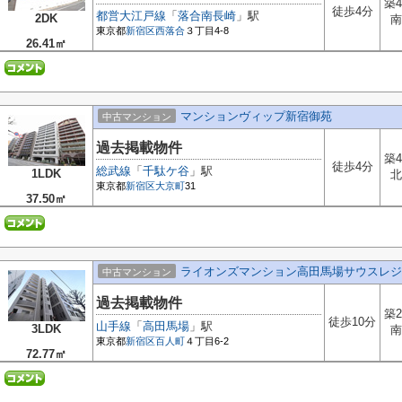
築4
徒歩4分
都営大江戸線
「
落合南長崎
」駅
2DK
南
東京都
新宿区
西落合
３丁目4-8
26.41㎡
マンションヴィップ新宿御苑
中古マンション
過去掲載物件
築4
徒歩4分
総武線
「
千駄ケ谷
」駅
1LDK
北
東京都
新宿区
大京町
31
37.50㎡
ライオンズマンション高田馬場サウスレジ
中古マンション
過去掲載物件
築2
徒歩10分
山手線
「
高田馬場
」駅
3LDK
南
東京都
新宿区
百人町
４丁目6-2
72.77㎡