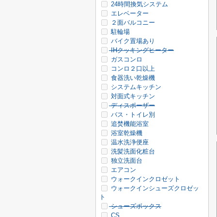
24時間換気システム
エレベーター
２面バルコニー
駐輪場
バイク置場あり
IHクッキングヒーター
ガスコンロ
コンロ２口以上
食器洗い乾燥機
システムキッチン
対面式キッチン
ディスポーザー
バス・トイレ別
追焚機能浴室
浴室乾燥機
温水洗浄便座
洗髪洗面化粧台
独立洗面台
エアコン
ウォークインクロゼット
ウォークインシューズクロゼッ
ト
シューズボックス
CS