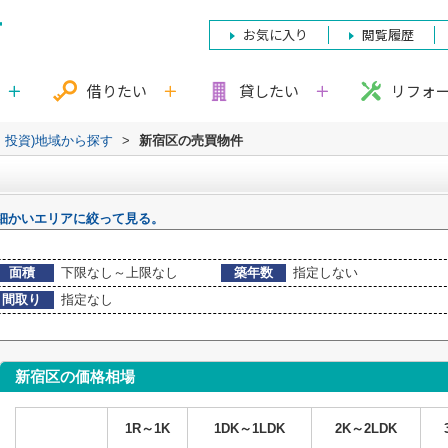
お気に入り
閲覧履歴
借りたい
貸したい
リフォ
・投資)地域から探す
>
新宿区の売買物件
細かいエリアに絞って見る。
面積
下限なし～上限なし
築年数
指定しない
間取り
指定なし
新宿区の価格相場
1R～1K
1DK～1LDK
2K～2LDK