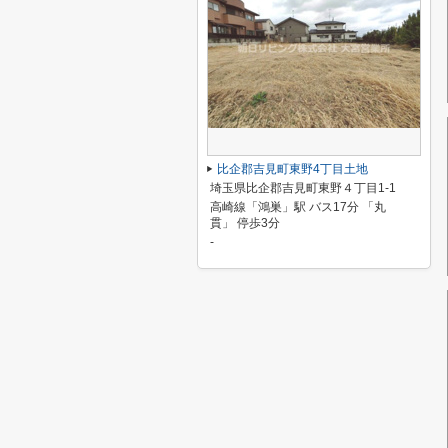
比企郡吉見町東野4丁目土地
埼玉県比企郡吉見町東野４丁目1-1
高崎線「鴻巣」駅 バス17分 「丸
貫」 停歩3分
-