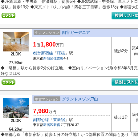
◆JR総武線・中央線「信濃町駅」徒歩6分 ◆JR総武線・中央線、東京メト
谷駅」徒歩13分 ◆東京メトロ丸ノ内線「四谷三丁目駅」徒歩13分 ◆都営大江戸
四谷ガーデニア
中古マンション
1
1,800
億
万円
築4
徒歩2分
都営新宿線
「
曙橋
」駅
南
2LDK
東京都
新宿区
住吉町
4-1
77.90㎡
◆「曙橋」駅から徒歩2分の好立地。 ◆室内リノベーション済(令和8年3月
好な２LDK
グランドメゾン戸山
中古マンション
7,980
万円
築4
徒歩1分
副都心線
「
東新宿
」駅
2LDK
東京都
新宿区
新宿
７丁目26-37
64.28㎡
◆副都心線「東新宿駅」徒歩１分の好立地！かつ部屋位置の関係もあり「閑