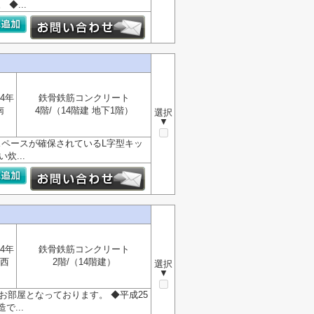
◆...
4年
鉄骨鉄筋コンクリート
南
4階/（14階建 地下1階）
選択
▼
スペースが確保されているL字型キッ
炊...
4年
鉄骨鉄筋コンクリート
西
2階/（14階建）
選択
▼
お部屋となっております。 ◆平成25
...