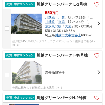
川越グリーンパーク L-1号棟
売買 | 中古マンション
550
万
円
川越線
「
川越
」駅 バス21分 「川越グリーンパーク」 停歩4分
川越線
「
指扇
」駅 バス8分 「川越グリーンパーク」 停歩5分
京浜東北線
「
大宮
」駅 バス28分 「川越グリーンパーク」 停歩5分
5階 / 3LDK / 69.83㎡
埼玉県
川越市
大字古谷上
6083-7
総戸数1450戸のビッグコミュニティマンション！南向きの明るい
3LDK！
川越グリーンパーク I-壱号棟
売買 | 中古マンション
過去掲載物件
全面に棟無し！解放感のある眺望です！
川越グリーンパークN-2号棟
売買 | 中古マンション