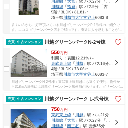
川越線
「
大宮
」駅 バス27分 「川越グリーンパーク」 停歩2分
川越線
「
指扇
」駅 バス9分 「古谷小学校」 停歩3分
5階 / 3LDK / 81.81㎡
埼玉県
川越市
大字古谷上
6083-8
多くの方からご好評頂いている川越グリーンパークP-1号棟のご紹介で
す。エコス グリーンパーク店まで86mです。身近に人を感じることがで
きる中古マンションです。当社オススメの川越線...
川越グリーンパークN-2号棟
売買 | 中古マンション
550
万
円
利回り：表面12.21% / -
東武東上線
「
川越
」駅 バス16分 「川越グリーンパーク」 停歩3分
4階 / 3LDK / 73.06㎡
埼玉県
川越市
大字古谷上
6083-7
川越グリーンパークN-2号棟：東武東上線川越にも近くて便利。物件か
ら318mの場所には川越グリーンパーク郵便局があります。グリーンパー
ク中央公園が物件から6mのところにあります。マ...
川越グリーンパーク L-弐号棟
売買 | 中古マンション
750
万
円
東武東上線
「
川越
」駅 バス21分 「川越グリーンパーク」 停歩4分
川越線
「
大宮
」駅 バス27分 「川越グリーンパーク」 停歩4分
川越線
「
南古谷
」駅 徒歩36分