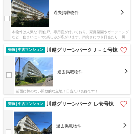
過去掲載物件
本物件は人気な1階住戸。専用庭が付いており、家庭菜園やガーデニング
など、住まいに＋αの楽しみが広がります。南向きにつき日当たり・風通
し良好。3LDKの使いやすい間取りで、リフォ...
川越グリーンパークＪ－１号棟
売買 | 中古マンション
過去掲載物件
前面に棟のない開放的な立地！日当たり良好です！
川越グリーンパーク L-壱号棟
売買 | 中古マンション
過去掲載物件