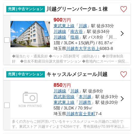
築条件なし！広い土地に注文住宅をご検討の方に最...
川越グリーンパークB-１棟
売買 | 中古マンション
900
万
円
東武東上線
「
川越
」駅 徒歩33分
川越線
「
南古谷
」駅 徒歩34分
川越線
「
指扇
」駅 バス8分 「川越グリーンパーク」 停歩2分
1階 / 3LDK＋1S(納戸) / 81.87㎡
埼玉県
川越市
大字古谷上
6083-8
◆陽当たり・通風良好 ◆ペット2匹飼育可（細則あり） ◆管理体制良
好 ◆住友不動産旧分譲大規模マンション ◆敷地内にスーパー・病院・
郵便局・喫茶店等あり ◆バス停や敷地内のスーパー...
キャッスルメジェール川越
売買 | 中古マンション
850
万
円
川越線
「
川越
」駅 徒歩8分
西武新宿線
「
本川越
」駅 徒歩19分
東武東上線
「
川越市
」駅 徒歩20分
5階 / 3LDK / 70.99㎡
埼玉県
川越市
富士見町
7-4
多くの方からご好評頂いているキャッスルメジェール川越のご紹介で
す。東武ストア 川越マインまで426mです。専有面積が70.99平米以上あ
る物件でゆったりと生活したい方にいかがでしょ...