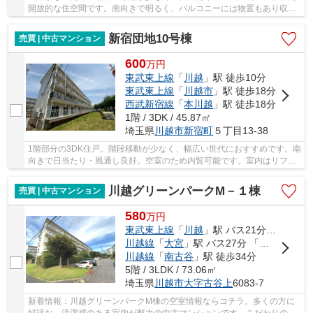
開放的な住空間です。南向きで明るく、バルコニーには物置もあり収納
力も確保。ペット相談可のため、大切な家族と...
新宿団地10号棟
売買 | 中古マンション
600
万
円
東武東上線
「
川越
」駅 徒歩10分
東武東上線
「
川越市
」駅 徒歩18分
西武新宿線
「
本川越
」駅 徒歩18分
1階 / 3DK / 45.87㎡
埼玉県
川越市
新宿町
５丁目13-38
1階部分の3DK住戸。階段移動が少なく、幅広い世代におすすめです。南
向きで日当たり・風通し良好。空室のため内覧可能です。室内はリフォ
ーム前提の状態のため、お好みに合わせた改装...
川越グリーンパークM－１棟
売買 | 中古マンション
580
万
円
東武東上線
「
川越
」駅 バス21分 「川越グリーンパーク」 停歩4分
川越線
「
大宮
」駅 バス27分 「川越グリーンパーク」 停歩4分
川越線
「
南古谷
」駅 徒歩34分
5階 / 3LDK / 73.06㎡
埼玉県
川越市
大字古谷上
6083‐7
新着情報：川越グリーンパークM棟の空室情報ならコチラ。多くの方に
好評な、清潔感のある室内が魅力の中古マンションです。こだわりの物