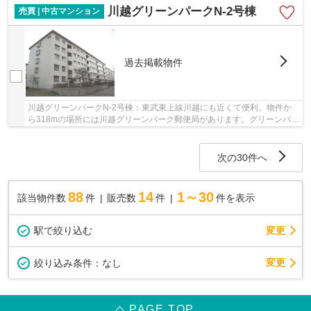
川越グリーンパークN-2号棟
売買 | 中古マンション
過去掲載物件
川越グリーンパークN-2号棟：東武東上線川越にも近くて便利。物件か
ら318mの場所には川越グリーンパーク郵便局があります。グリーンパー
ク中央公園が物件から6mのところにあります。マ...
次の30件へ
88
14
1～30
該当物件数
件
販売数
件
件を表示
駅で絞り込む
変更
変更
絞り込み条件：
なし
PAGE TOP