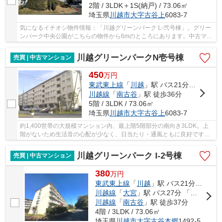
2階 / 3LDK＋1S(納戸) / 73.06㎡
埼玉県
川越市
大字古谷上
6083-7
気になるイチオシ物件情報：「川越グリーンパーク L-弐号棟」。グリー
ンパーク中央公園がこちらの物件から6mのところにあります。中古マン
ションなら周りにどのような人が住んでいるか...
川越グリーンパークN壱号棟
売買 | 中古マンション
450
万
円
東武東上線
「
川越
」駅 バス21分 「川越グリーンパーク」 停歩3分
川越線
「
南古谷
」駅 徒歩36分
5階 / 3LDK / 73.06㎡
埼玉県
川越市
大字古谷上
6083-7
約1,400世帯の大規模マンション内、最上階5階部分の南向き3LDK。上
階がないため生活音の心配が少なく、日当たり・通風ともに良好です。
階段利用により日常的な運動習慣にもつながるポ...
川越グリーンパーク I-2号棟
売買 | 中古マンション
380
万
円
東武東上線
「
川越
」駅 バス21分 「川越グリーンパーク」 停歩5分
川越線
「
大宮
」駅 バス27分 「川越グリーンパーク」 停歩5分
川越線
「
南古谷
」駅 徒歩37分
4階 / 3LDK / 73.06㎡
埼玉県
川越市
大字古谷本郷
1492-5