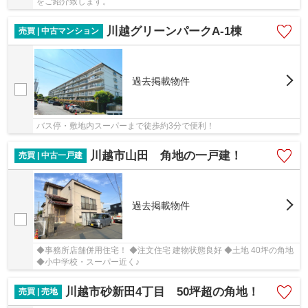
をご紹介致します。
川越グリーンパークA-1棟
売買 | 中古マンション
過去掲載物件
バス停・敷地内スーパーまで徒歩約3分で便利！
川越市山田 角地の一戸建！
売買 | 中古一戸建
過去掲載物件
◆事務所店舗併用住宅！ ◆注文住宅 建物状態良好 ◆土地 40坪の角地
◆小中学校・スーパー近く♪
川越市砂新田4丁目 50坪超の角地！
売買 | 売地