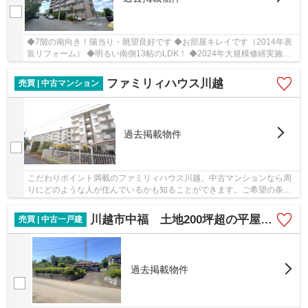
◆7階の南向き！陽当り・眺望良好です ◆お部屋キレイです（2014年表
装リフォーム） ◆明るい南側13帖のLDK！ ◆2024年大規模修繕実施！
管理良好 ◆眺望良好！富士山やスカイツリーが見えます
ファミリィハウス川越
売買 | 中古マンション
過去掲載物件
こだわりポイント満載のファミリィハウス川越。中古マンションなら周
りにどのような人が住んでいるかも知ることができます。ご希望の条件
に適した物件をお求めなら、信頼と実績を誇り...
川越市中福 土地200坪超の平屋一戸建！
売買 | 中古一戸建
過去掲載物件