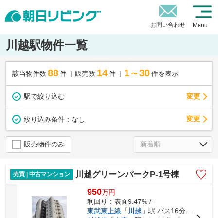
お問い合わせ
Menu
川越駅物件一覧
88
14
1～30
該当物件数
件
販売数
件
件を表示
駅で絞り込む
変更
変更
絞り込み条件：
なし
販売物件のみ
川越グリーンパークP-1号棟
売買 | 中古マンション
950
万
円
利回り：表面9.47% / -
東武東上線
「
川越
」駅 バス16分 「川越グリーンパーク」 停歩2分