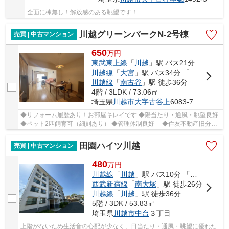
全面に棟無し！解放感のある眺望です！
川越グリーンパークN-2号棟
売買 | 中古マンション
650
万
円
東武東上線
「
川越
」駅 バス21分 「川越グリーンパーク」 停歩3分
川越線
「
大宮
」駅 バス34分 「川越グリーンパーク」 停歩3分
川越線
「
南古谷
」駅 徒歩36分
4階 / 3LDK / 73.06㎡
埼玉県
川越市
大字古谷上
6083-7
◆リフォーム履歴あり！お部屋キレイです ◆陽当たり・通風・眺望良好
◆ペット2匹飼育可（細則あり） ◆管理体制良好 ◆住友不動産旧分譲
大規模マンション ◆敷地内にスーパー・病院・郵...
田園ハイツ川越
売買 | 中古マンション
480
万
円
川越線
「
川越
」駅 バス10分 「中台橋」 停歩3分
西武新宿線
「
南大塚
」駅 徒歩26分
川越線
「
川越
」駅 徒歩36分
5階 / 3DK / 53.83㎡
埼玉県
川越市
中台
３丁目
上階がないため生活音の心配が少なく、日当たり・通風・眺望に優れた