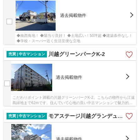
過去掲載物件
◆南西角地！ ◆陽当り良好！ ◆土地広い！50坪超 ◆建築条件なし！
◆学校・スーパー近く生活至便な立地
川越グリーンパークK-2
売買 | 中古マンション
過去掲載物件
こだわりポイント満載の川越グリーンパークK-2。こちらの物件から江遠
島緑地まで62mです。住んでいて心地の良い中古マンションで魅力的で
す。川越市で当社が取り扱っている川越線川越...
モアステージ川越グランデュール
売買 | 中古マンション
過去掲載物件