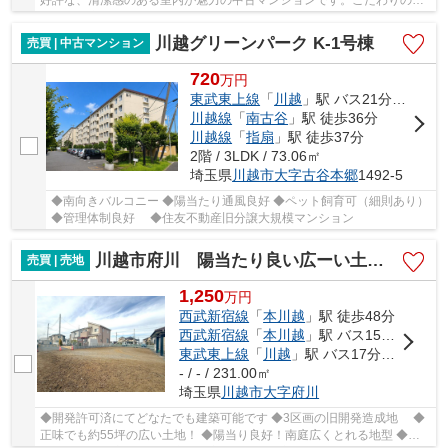
件を川越市でお探しでしたら、地域に詳しい当社...
川越グリーンパーク K-1号棟
売買 | 中古マンション
720
万
円
東武東上線
「
川越
」駅 バス21分 「川越グリーンパーク」 停歩5分
川越線
「
南古谷
」駅 徒歩36分
川越線
「
指扇
」駅 徒歩37分
2階 / 3LDK / 73.06㎡
埼玉県
川越市
大字古谷本郷
1492-5
◆南向きバルコニー ◆陽当たり通風良好 ◆ペット飼育可（細則あり）
◆管理体制良好 ◆住友不動産旧分譲大規模マンション
川越市府川 陽当たり良い広ーい土地！
売買 | 売地
1,250
万
円
西武新宿線
「
本川越
」駅 徒歩48分
西武新宿線
「
本川越
」駅 バス15分 「府川」 停歩4分
東武東上線
「
川越
」駅 バス17分 「府川」 停歩4分
- / - / 231.00㎡
埼玉県
川越市
大字府川
◆開発許可済にてどなたでも建築可能です ◆3区画の旧開発造成地 ◆
正味でも約55坪の広い土地！ ◆陽当り良好！南庭広くとれる地型 ◆建