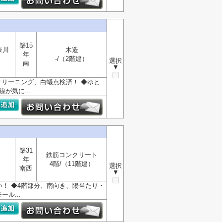
築15
奈川
木造
年
-/（2階建）
選択
南
▼
クリーニング、白蟻点検済！ ◆ゆと
が気に...
築31
鉄筋コンクリート
年
4階/（11階建）
選択
南西
▼
い！ ◆4階部分、南向き、陽当たり・
ル...