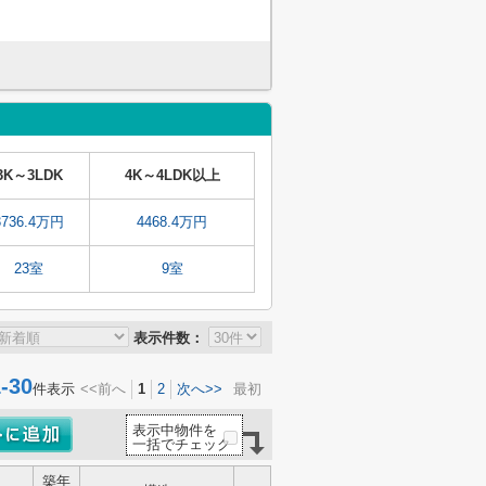
3K～3LDK
4K～4LDK以上
3736.4万円
4468.4万円
23室
9室
表示件数：
30
件表示
<<前へ
1
2
次へ>>
最初
表示中物件を
一括でチェック
築年