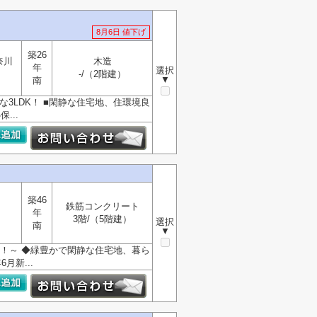
8月6日 値下げ
築26
奈川
木造
年
選択
-/（2階建）
▼
南
富な3LDK！ ■閑静な住宅地、住環境良
...
築46
鉄筋コンクリート
年
3階/（5階建）
選択
南
▼
！～ ◆緑豊かで閑静な住宅地、暮ら
月新...