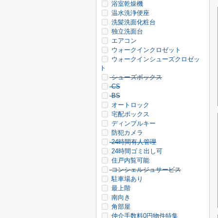
浴室乾燥機
温水洗浄便座
洗髪洗面化粧台
独立洗面台
エアコン
ウォークインクロゼット
ウォークインシューズクロゼッ
ト
シューズボックス
CS
BS
オートロック
宅配ボックス
ディンプルキー
防犯カメラ
24時間有人管理
24時間ゴミ出し可
住戸内覧可能
コンシェルジュサービス
駐車場あり
最上階
南向き
角部屋
仲介手数料0円物件特集