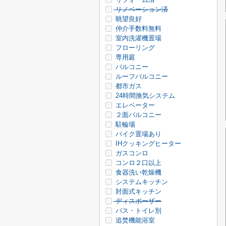
リノベーション済
眺望良好
仲介手数料無料
室内洗濯機置場
フローリング
専用庭
バルコニー
ルーフバルコニー
都市ガス
24時間換気システム
エレベーター
２面バルコニー
駐輪場
バイク置場あり
IHクッキングヒーター
ガスコンロ
コンロ２口以上
食器洗い乾燥機
システムキッチン
対面式キッチン
ディスポーザー
バス・トイレ別
追焚機能浴室