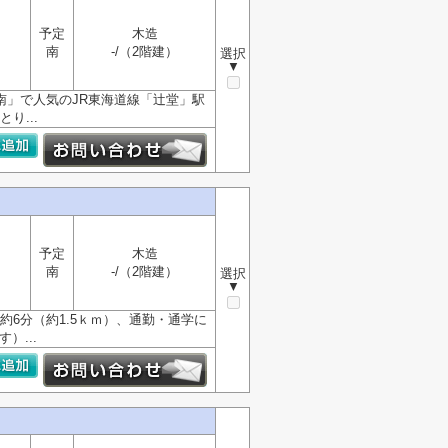
予定
木造
南
-/（2階建）
選択
▼
南」で人気のJR東海道線「辻堂」駅
り...
予定
木造
南
-/（2階建）
選択
▼
約6分（約1.5ｋｍ）、通勤・通学に
）...