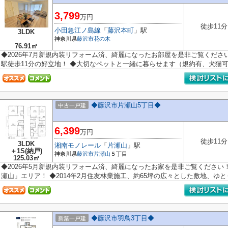
3,799
万円
徒歩11分
小田急江ノ島線
「
藤沢本町
」駅
3LDK
神奈川県
藤沢市
花の木
76.91㎡
◆2026年7月新規内装リフォーム済、綺麗になったお部屋を是非ご覧くださ
駅徒歩11分の好立地！ ◆大切なペットと一緒に暮らせます（規約有、犬猫可。
◆藤沢市片瀬山5丁目◆
中古一戸建
6,399
万円
徒歩11分
3LDK
湘南モノレール
「
片瀬山
」駅
＋1S(納戸)
神奈川県
藤沢市
片瀬山
５丁目
125.03㎡
◆2026年5月新規内装リフォーム済、綺麗になったお家を是非ご覧ください
瀬山」エリア！ ◆2014年2月住友林業施工、約65坪の広々とした敷地、ゆとり
◆藤沢市羽鳥3丁目◆
新築一戸建