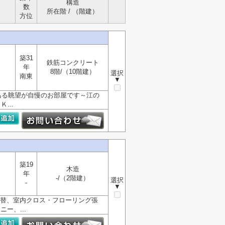
構造
数
所在階 / （階建）
方位
築31
鉄筋コンクリート
年
8階/（10階建）
選択
南東
▼
ある眺望が自慢のお部屋です～江の
...
築19
木造
年
-/（2階建）
選択
-
▼
張替、室内クロス・フローリング張
ー、...