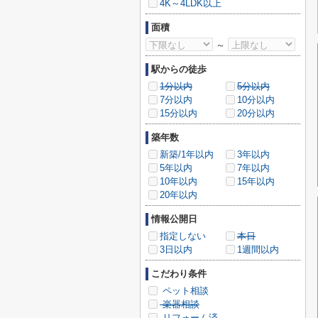
4K～4LDK以上
面積
～
駅からの徒歩
1分以内
5分以内
7分以内
10分以内
15分以内
20分以内
築年数
新築/1年以内
3年以内
5年以内
7年以内
10年以内
15年以内
20年以内
情報公開日
指定しない
本日
3日以内
1週間以内
こだわり条件
ペット相談
楽器相談
リフォーム済