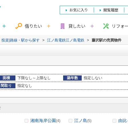
お気に入り
閲覧履歴
借りたい
貸したい
リフォ
・投資)路線・駅から探す
>
江ノ島電鉄江ノ島電鉄
>
藤沢駅の売買物件
面積
下限なし～上限なし
築年数
指定しない
間取り
指定なし
む
湘南海岸公園
江ノ島
由比
(4)
(5)