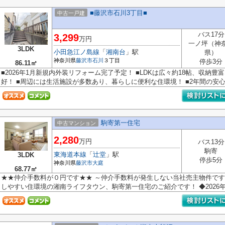
■藤沢市石川3丁目■
中古一戸建
バス17分
3,299
万円
一ノ坪（神
3LDK
小田急江ノ島線
「
湘南台
」駅
県）
神奈川県
藤沢市
石川
３丁目
停歩3分
86.11㎡
■2026年1月新規内外装リフォーム完了予定！ ■LDKは広々約18帖、収納豊
好！ ■周辺には生活施設が多数あり、暮らしに便利な住環境！ ■2年間の安心保
駒寄第一住宅
中古マンション
2,280
万円
バス13分
駒寄
東海道本線
「
辻堂
」駅
3LDK
停歩5分
神奈川県
藤沢市
大庭
68.77㎡
★★仲介手数料が０円です★★ ～仲介手数料が発生しない当社売主物件です
しやすい住環境の湘南ライフタウン、駒寄第一住宅のご紹介です！ ◆2026年6