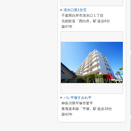
清水口第1住宅
千葉県白井市清水口１丁目
北総鉄道「西白井」駅 徒歩6分
築47年
パレ平塚すみれ平
神奈川県平塚市菫平
東海道本線「平塚」駅 徒歩18分
築42年