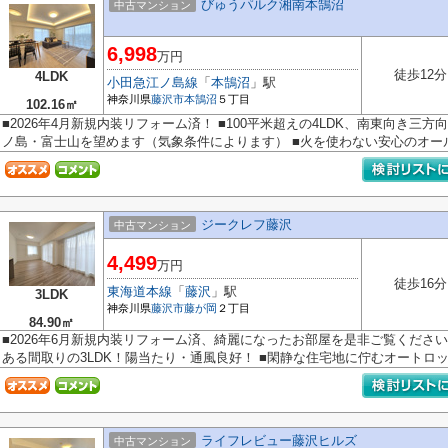
びゅうパルク湘南本鵠沼
中古マンション
6,998
万円
徒歩12分
4LDK
小田急江ノ島線
「
本鵠沼
」駅
神奈川県
藤沢市
本鵠沼
５丁目
102.16㎡
■2026年4月新規内装リフォーム済！ ■100平米超えの4LDK、南東向き三
ノ島・富士山を望めます（気象条件によります） ■火を使わない安心のオール電
ジークレフ藤沢
中古マンション
4,499
万円
徒歩16分
東海道本線
「
藤沢
」駅
3LDK
神奈川県
藤沢市
藤が岡
２丁目
84.90㎡
■2026年6月新規内装リフォーム済、綺麗になったお部屋を是非ご覧ください
ある間取りの3LDK！陽当たり・通風良好！ ■閑静な住宅地に佇むオートロック
ライフレビュー藤沢ヒルズ
中古マンション