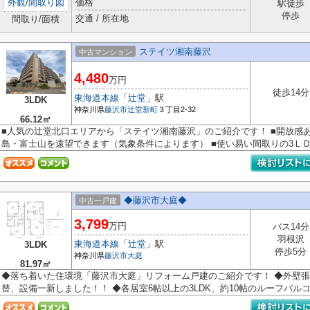
外観
/
間取り図
価格
駅徒歩
停歩
交通 / 所在地
間取り/面積
ステイツ湘南藤沢
中古マンション
4,480
万円
徒歩14分
東海道本線
「
辻堂
」駅
3LDK
神奈川県
藤沢市
辻堂新町
３丁目2-32
66.12㎡
■人気の辻堂北口エリアから「ステイツ湘南藤沢」のご紹介です！ ■開放感
島・富士山を遠望できます（気象条件によります） ■使い易い間取りの3ＬＤＫ
◆藤沢市大庭◆
中古一戸建
3,799
万円
バス14分
羽根沢
東海道本線
「
辻堂
」駅
3LDK
停歩5分
神奈川県
藤沢市
大庭
81.97㎡
◆落ち着いた住環境「藤沢市大庭」リフォーム戸建のご紹介です！ ◆外壁
替、設備一新しました！！ ◆各居室6帖以上の3LDK、約10帖のルーフバルコニ