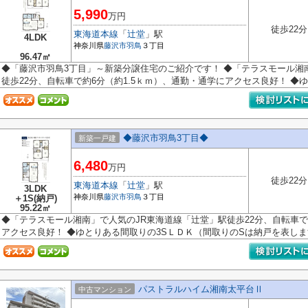
5,990
万円
徒歩22分
東海道本線
「
辻堂
」駅
4LDK
神奈川県
藤沢市
羽鳥
３丁目
96.47㎡
◆「藤沢市羽鳥3丁目」～新築分譲住宅のご紹介です！ ◆「テラスモール湘
徒歩22分、自転車で約6分（約1.5ｋｍ）、通勤・通学にアクセス良好！ ◆ゆと
◆藤沢市羽鳥3丁目◆
新築一戸建
6,480
万円
徒歩22分
東海道本線
「
辻堂
」駅
3LDK
神奈川県
藤沢市
羽鳥
３丁目
＋1S(納戸)
95.22㎡
◆「テラスモール湘南」で人気のJR東海道線「辻堂」駅徒歩22分、自転車で
アクセス良好！ ◆ゆとりある間取りの3SＬＤＫ（間取りのSは納戸を表します
パストラルハイム湘南太平台Ⅱ
中古マンション