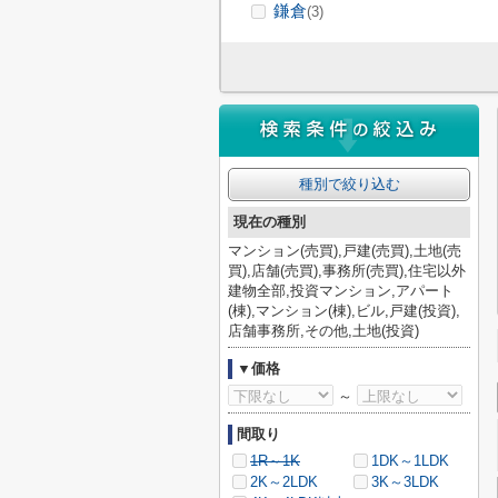
鎌倉
(3)
種別で絞り込む
現在の種別
マンション(売買),戸建(売買),土地(売
買),店舗(売買),事務所(売買),住宅以外
建物全部,投資マンション,アパート
(棟),マンション(棟),ビル,戸建(投資),
店舗事務所,その他,土地(投資)
▼価格
～
間取り
1R～1K
1DK～1LDK
2K～2LDK
3K～3LDK