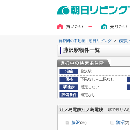
買いたい
売りたい
首都圏の不動産｜朝日リビング
>
(売買
藤沢駅物件一覧
沿線
藤沢駅
価格
下限なし～上限なし
駅徒歩
指定しない
設備条件
指定なし
江ノ島電鉄江ノ島電鉄
駅で絞り込
藤沢
鵠沼
(36)
(2)