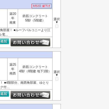
8月2日 値下げ
築20
鉄筋コンクリート
年
選択
5階/（5階建）
▼
南東
方向角部屋！ ■ルーフバルコニーより江
...
築25
鉄筋コンクリート
年
4階/（8階建 地下1階）
選択
南西
▼
！ ■4階部分、南西角部屋、ゆとり
付...