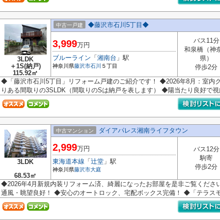
◆藤沢市石川5丁目◆
中古一戸建
バス11分
3,999
万円
和泉橋（神
ブルーライン
「
湘南台
」駅
県）
3LDK
＋1S(納戸)
神奈川県
藤沢市
石川
５丁目
停歩2分
115.92㎡
◆「藤沢市石川5丁目」リフォーム戸建のご紹介です！ ◆2026年8月：室内
りある間取りの3SLDK（間取りのSは納戸を表します） ◆陽当たり良好で視線
ダイアパレス湘南ライフタウン
中古マンション
2,999
万円
バス12分
駒寄
東海道本線
「
辻堂
」駅
3LDK
停歩2分
神奈川県
藤沢市
大庭
68.53㎡
◆2026年4月新規内装リフォーム済、綺麗になったお部屋を是非ご覧くださ
通風・眺望良好！ ◆安心のオートロック、宅配ボックス完備！ ◆「テラスモー