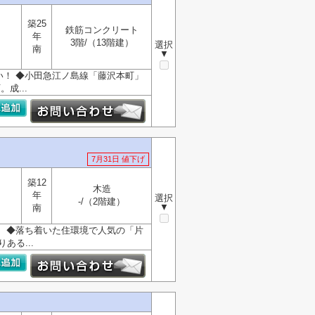
築25
鉄筋コンクリート
年
3階/（13階建）
選択
南
▼
い！ ◆小田急江ノ島線「藤沢本町」
成...
7月31日 値下げ
築12
木造
年
選択
-/（2階建）
▼
南
！ ◆落ち着いた住環境で人気の「片
ある...