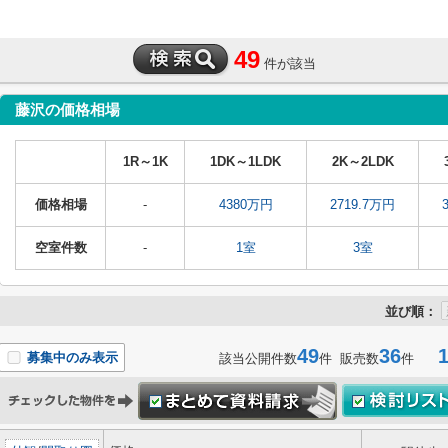
49
件が該当
藤沢の価格相場
1R～1K
1DK～1LDK
2K～2LDK
価格相場
-
4380万円
2719.7万円
空室件数
-
1室
3室
並び順：
49
36
1-
募集中のみ表示
該当公開件数
件 販売数
件