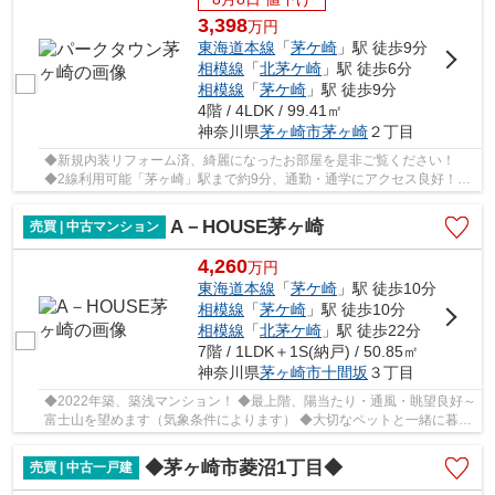
3,398
万
円
東海道本線
「
茅ケ崎
」駅 徒歩9分
相模線
「
北茅ケ崎
」駅 徒歩6分
相模線
「
茅ケ崎
」駅 徒歩9分
4階 / 4LDK / 99.41㎡
神奈川県
茅ヶ崎市
茅ヶ崎
２丁目
◆新規内装リフォーム済、綺麗になったお部屋を是非ご覧ください！
◆2線利用可能「茅ヶ崎」駅まで約9分、通勤・通学にアクセス良好！
◆5階建4階部分、南向き三面バルコニー、陽当たり・...
A－HOUSE茅ヶ崎
売買 | 中古マンション
4,260
万
円
東海道本線
「
茅ケ崎
」駅 徒歩10分
相模線
「
茅ケ崎
」駅 徒歩10分
相模線
「
北茅ケ崎
」駅 徒歩22分
7階 / 1LDK＋1S(納戸) / 50.85㎡
神奈川県
茅ヶ崎市
十間坂
３丁目
◆2022年築、築浅マンション！ ◆最上階、陽当たり・通風・眺望良好～
富士山を望めます（気象条件によります） ◆大切なペットと一緒に暮ら
せます（規約有、犬・猫は1住戸につき2匹まで）...
◆茅ヶ崎市菱沼1丁目◆
売買 | 中古一戸建