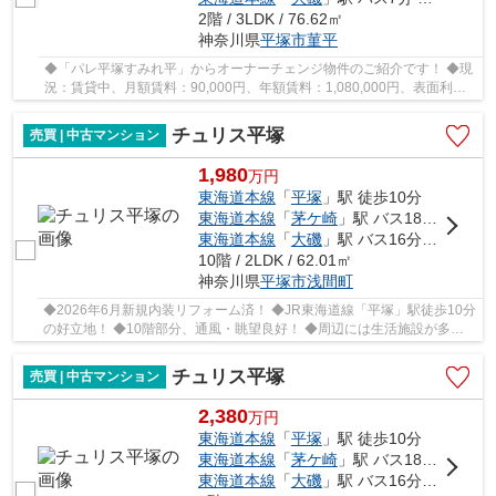
2階 / 3LDK / 76.62㎡
神奈川県
平塚市
菫平
◆「パレ平塚すみれ平」からオーナーチェンジ物件のご紹介です！ ◆現
況：賃貸中、月額賃料：90,000円、年額賃料：1,080,000円、表面利回
り：6.83％ ◆出入りのしやすい2階部分、南向き、...
チュリス平塚
売買 | 中古マンション
1,980
万
円
東海道本線
「
平塚
」駅 徒歩10分
東海道本線
「
茅ケ崎
」駅 バス18分 「四ツ角（平塚市）」 停歩10分
東海道本線
「
大磯
」駅 バス16分 「銀座通り（平塚市）」 停歩8分
10階 / 2LDK / 62.01㎡
神奈川県
平塚市
浅間町
◆2026年6月新規内装リフォーム済！ ◆JR東海道線「平塚」駅徒歩10分
の好立地！ ◆10階部分、通風・眺望良好！ ◆周辺には生活施設が多数
あり、暮らしに便利な住環境！ ◆小・中学校が近い...
チュリス平塚
売買 | 中古マンション
2,380
万
円
東海道本線
「
平塚
」駅 徒歩10分
東海道本線
「
茅ケ崎
」駅 バス18分 「四ツ角（平塚市）」 停歩10分
東海道本線
「
大磯
」駅 バス16分 「銀座通り（平塚市）」 停歩8分