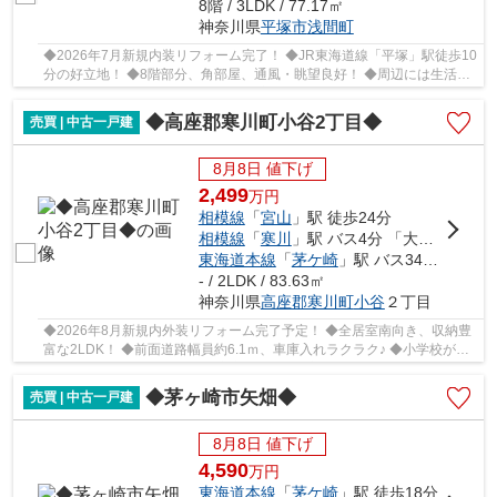
8階 / 3LDK / 77.17㎡
神奈川県
平塚市
浅間町
◆2026年7月新規内装リフォーム完了！ ◆JR東海道線「平塚」駅徒歩10
分の好立地！ ◆8階部分、角部屋、通風・眺望良好！ ◆周辺には生活施
設が多数あり、暮らしに便利な住環境！ ◆小・中学...
◆高座郡寒川町小谷2丁目◆
売買 | 中古一戸建
8月8日 値下げ
2,499
万
円
相模線
「
宮山
」駅 徒歩24分
相模線
「
寒川
」駅 バス4分 「大蔵（神奈川県）」 停歩7分
東海道本線
「
茅ケ崎
」駅 バス34分 「大蔵（神奈川県）」 停歩7分
- / 2LDK / 83.63㎡
神奈川県
高座郡寒川町
小谷
２丁目
◆2026年8月新規内外装リフォーム完了予定！ ◆全居室南向き、収納豊
富な2LDK！ ◆前面道路幅員約6.1ｍ、車庫入れラクラク♪ ◆小学校が近
いので、お子様の登下校にも安心ですね♪ ◆寒川北IC...
◆茅ヶ崎市矢畑◆
売買 | 中古一戸建
8月8日 値下げ
4,590
万
円
東海道本線
「
茅ケ崎
」駅 徒歩18分