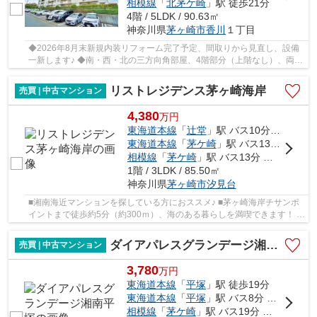
相模線
「
北茅ケ崎
」駅 徒歩21分
4階 / 5LDK / 90.63㎡
神奈川県
茅ヶ崎市
香川
１丁目
◆2026年8月末新規内装リフォーム完了予定、間取りから見直し、設備
一新します♪ ◆南・西・北の三方向角部屋、4階部分（上階なし）、両面
バルコニー、陽当たり・通風・眺望良好！ ◆ゆと...
リストレジデンス茅ヶ崎海岸
売買 | 中古マンション
4,380
万
円
東海道本線
「
辻堂
」駅 バス10分 「茅ヶ崎学園入口」 停歩4分
東海道本線
「
茅ケ崎
」駅 バス13分 「東浜須賀」 停歩7分
相模線
「
茅ケ崎
」駅 バス13分 「東浜須賀」 停歩7分
1階 / 3LDK / 85.50㎡
神奈川県
茅ヶ崎市
汐見台
■湘南海近マンションを探している方におススメ♪ ■茅ヶ崎海岸チサンポ
イントまで徒歩約5分（約300ｍ）、海のある暮らしを満喫できます！ ■
サーフィンしてから出勤...そんな夢が叶います...
ダイアパレスグランデージ湘南平塚
売買 | 中古マンション
3,780
万
円
東海道本線
「
平塚
」駅 徒歩19分
東海道本線
「
平塚
」駅 バス8分 「高浜台」 停歩2分
相模線
「
茅ケ崎
」駅 バス19分 「平塚駅北口」 停歩20分車17分 5.3km