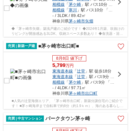
相模線
「
茅ケ崎
」駅 バス10分 「円蔵」 停歩4分
相模線
「
寒川
」駅 バス10分 「円蔵」 停歩5分
- / 3LDK / 89.42㎡
神奈川県
茅ヶ崎市
矢畑
◆「茅ヶ崎市矢畑」築浅戸建のご紹介です！ ◆2024年1月築、吹抜けの
リビングが開放感ある3LDK、収納スペース多数あり！ ◆食洗器・浴室
乾燥機等、充実の設備・仕様で快適生活！ ◆2線利用...
■茅ヶ崎市出口町■
売買 | 新築一戸建
8月8日 値下げ
5,799
万
円
東海道本線
「
辻堂
」駅 徒歩18分
東海道本線
「
辻堂
」駅 バス9分 「美住町」 停歩5分
相模線
「
茅ケ崎
」駅 バス9分 「美住町」 停歩5分
- / 4LDK / 97.71㎡
神奈川県
茅ヶ崎市
出口町
■人気の辻堂海側エリア、「茅ヶ崎市出口町」新築分譲住宅のご紹介で
す！ ■茅ヶ崎海岸まで自転車で約8分（約1.9ｋｍ）、海のある暮らしを
満喫できます！ ■開放感ある角地、ゆとりの4LDK...
パークタウン茅ヶ崎
売買 | 中古マンション
8月8日 値下げ