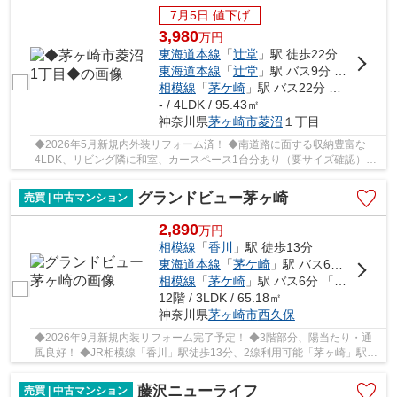
7月5日 値下げ
3,980
万
円
東海道本線
「
辻堂
」駅 徒歩22分
東海道本線
「
辻堂
」駅 バス9分 「菱沼団地入口」 停歩5分
相模線
「
茅ケ崎
」駅 バス22分 「菱沼団地入口」 停歩4分
- / 4LDK / 95.43㎡
神奈川県
茅ヶ崎市
菱沼
１丁目
◆2026年5月新規内外装リフォーム済！ ◆南道路に面する収納豊富な
4LDK、リビング隣に和室、カースペース1台分あり（要サイズ確認）
◆JR東海道線「辻堂」駅平坦徒歩22分、自転車で約6分...
グランドビュー茅ヶ崎
売買 | 中古マンション
2,890
万
円
相模線
「
香川
」駅 徒歩13分
東海道本線
「
茅ケ崎
」駅 バス6分 「西久保」 停歩6分
相模線
「
茅ケ崎
」駅 バス6分 「西久保」 停歩6分
12階 / 3LDK / 65.18㎡
神奈川県
茅ヶ崎市
西久保
◆2026年9月新規内装リフォーム完了予定！ ◆3階部分、陽当たり・通
風良好！ ◆JR相模線「香川」駅徒歩13分、2線利用可能「茅ヶ崎」駅ま
で自転車で約11分（約2.7ｋｍ）、通勤・通学にアク...
藤沢ニューライフ
売買 | 中古マンション