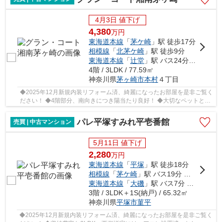
4月3日 値下げ
4,380
万
円
東海道本線
「
茅ケ崎
」駅 徒歩17分
相模線
「
北茅ケ崎
」駅 徒歩9分
東海道本線
「
辻堂
」駅 バス24分 「本村五丁目」 停歩4分
4階 / 3LDK / 77.59㎡
神奈川県
茅ヶ崎市
本村
４丁目
◆2025年12月新規内装リフォーム済、綺麗になったお部屋を是非ご覧く
ださい！ ◆4階部分、南向きにつき陽当たり良好！ ◆大切なペットと一
緒に暮らせます（規約有） ◆ウォークインクロー...
パレ平塚すみれ平壱番館
売買 | 中古マンション
5月11日 値下げ
2,280
万
円
東海道本線
「
平塚
」駅 徒歩18分
相模線
「
茅ケ崎
」駅 バス19分 「平塚駅北口」 停歩20分
東海道本線
「
大磯
」駅 バス7分 「すみれ平局前」 停歩6分
3階 / 3LDK＋1S(納戸) / 65.32㎡
神奈川県
平塚市
菫平
◆2025年12月新規内装リフォーム済、綺麗になったお部屋を是非ご覧く