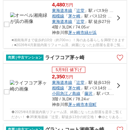
4,480
万
円
東海道本線
「
辻堂
」駅 バス9分 「茅ヶ崎学園入口」 停歩3分
相模線
「
茅ケ崎
」駅 バス12分 「茅ヶ崎学園入口」 停歩3分
東海道本線
「
辻堂
」駅 徒歩27分
4階 / 3LDK / 74.05㎡
神奈川県
茅ヶ崎市
緑が浜
■湘南海岸まで徒歩約10分（約700ｍ）！海のある暮らしを満喫できます
♪ ■2026年4月新規内装リフォーム済、綺麗になったお部屋を是非ご覧く
ださい！ ■使い易い間取りの3LDK、パナソニッ...
ライフコア茅ヶ崎
売買 | 中古マンション
5月9日 値下げ
2,350
万
円
東海道本線
「
辻堂
」駅 徒歩13分
相模線
「
茅ケ崎
」駅 バス14分 「東小和田」 停歩2分
小田急江ノ島線
「
藤沢
」駅 バス24分 「東小和田」 停歩4分
3階 / 3LDK / 78.24㎡
神奈川県
茅ヶ崎市
本宿町
◆2025年8月新規内装リフォーム済、綺麗になったお部屋を是非ご覧く
ださい！ ◆JR東海道線「辻堂」駅徒歩13分の好立地！ ◆ゆとりある間
取りの3LDK！ ◆周辺には生活施設が多数あり、暮ら...
グラン・コート湘南茅ヶ崎
売買 | 中古マンション