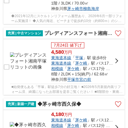
1階 / 3LDK / 70.00㎡
神奈川県
茅ヶ崎市
柳島海岸
◆2021年12月にスケルトンリフォーム履歴あり、2026年6月一部リフォ
ーム実施済！ ◆人気の海近、ビーチまで徒歩約10分（約800ｍ）のシー
サイドエリアに建つ低層マンション！海のある暮ら...
プレディアンスフォート湘南平塚リコット
売買 | 中古マンション
7月24日 値下げ
4,580
万
円
東海道本線
「
平塚
」駅 徒歩8分
東海道本線
「
茅ケ崎
」駅 バス17分 「松原」 停歩3分車16分 5.0km
相模線
「
茅ケ崎
」駅 バス17分 「松原」 停歩3分車16分 5.0km
8階 / 2LDK＋1S(納戸) / 62.68㎡
神奈川県
平塚市
宮の前
■始発便もある「平塚」駅徒歩7分の好立地！ ■2026年5月新規内装リフ
ォーム済、綺麗になったお部屋を是非ご覧ください！ ■8階部分・東南角
部屋、陽当たり・通風・眺望良好！ ■両面バル...
◆茅ヶ崎市西久保◆
売買 | 新築一戸建
4,180
万
円
東海道本線
「
茅ケ崎
」駅 バス12分 「変電所」 停歩5分
相模線
「
茅ケ崎
」駅 バス12分 「変電所前」 停歩5分