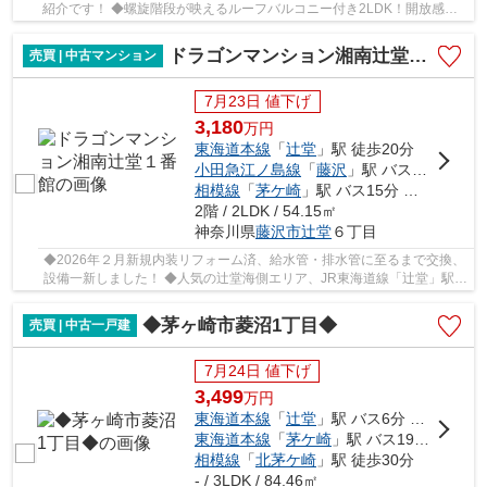
紹介です！ ◆螺旋階段が映えるルーフバルコニー付き2LDK！開放感あ
る北西角地！！ ◆サザンビーチちがさきまで徒歩約...
ドラゴンマンション湘南辻堂１番館
売買 | 中古マンション
7月23日 値下げ
3,180
万
円
東海道本線
「
辻堂
」駅 徒歩20分
小田急江ノ島線
「
藤沢
」駅 バス21分 「辻堂団地」 停歩3分
相模線
「
茅ケ崎
」駅 バス15分 「辻堂団地」 停歩3分
2階 / 2LDK / 54.15㎡
神奈川県
藤沢市
辻堂
６丁目
◆2026年２月新規内装リフォーム済、給水管・排水管に至るまで交換、
設備一新しました！ ◆人気の辻堂海側エリア、JR東海道線「辻堂」駅平
坦徒歩20分、自転車で約7分（約1.7ｋｍ）、バス...
◆茅ヶ崎市菱沼1丁目◆
売買 | 中古一戸建
7月24日 値下げ
3,499
万
円
東海道本線
「
辻堂
」駅 バス6分 「松林ケアセンター」 停歩5分
東海道本線
「
茅ケ崎
」駅 バス19分 「松林」 停歩9分
相模線
「
北茅ケ崎
」駅 徒歩30分
- / 3LDK / 84.46㎡