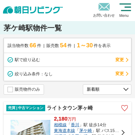
お問い合わせ
Menu
茅ケ崎駅物件一覧
66
54
1～30
該当物件数
件
販売数
件
件を表示
駅で絞り込む
変更
変更
絞り込み条件：
なし
販売物件のみ
ライトタウン茅ヶ崎
売買 | 中古マンション
2,180
万
円
相模線
「
香川
」駅 徒歩14分
東海道本線
「
茅ケ崎
」駅 バス15分 「鶴が台団地」 停歩6分