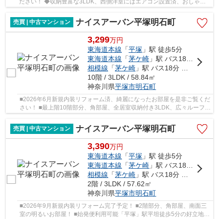
ださい！ ◆収納豊富な3LDK、西側洋室にはエアコン設置済、おしゃれ
な家具付き♪ ◆総戸数414戸のビッグコミュニティ、...
ナイスアーバン平塚明石町
売買 | 中古マンション
3,299
万
円
東海道本線
「
平塚
」駅 徒歩5分
東海道本線
「
茅ケ崎
」駅 バス18分 「四ツ角（平塚市）」 停歩5分
相模線
「
茅ケ崎
」駅 バス18分 「四ツ角（平塚市）」 停歩5分
10階 / 3LDK / 58.84㎡
神奈川県
平塚市
明石町
■2026年6月新規内装リフォーム済、綺麗になったお部屋を是非ご覧くだ
さい！ ■最上階10階部分、角部屋、全居室収納付き3LDK、広々ルーフバ
ルコニー♪ ■角部屋につき採光面が多く明るいお...
ナイスアーバン平塚明石町
売買 | 中古マンション
3,390
万
円
東海道本線
「
平塚
」駅 徒歩5分
東海道本線
「
茅ケ崎
」駅 バス18分 「四ツ角（平塚市）」 停歩5分
相模線
「
茅ケ崎
」駅 バス18分 「四ツ角（平塚市）」 停歩5分
2階 / 3LDK / 57.62㎡
神奈川県
平塚市
明石町
■2026年9月新規内装リフォーム完了予定！ ■2階部分、角部屋、南面三
室の明るいお部屋！ ■始発便利用可能「平塚」駅平坦徒歩5分の好立地！