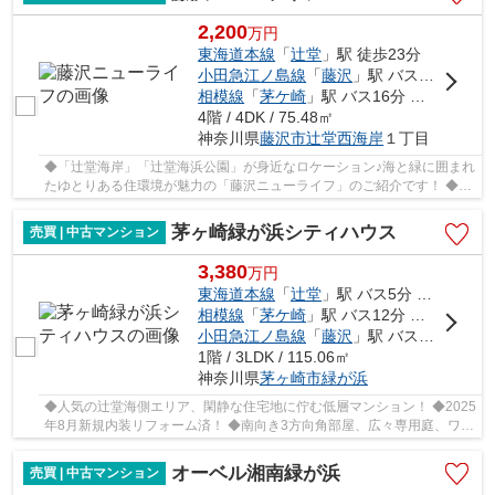
2,200
万
円
東海道本線
「
辻堂
」駅 徒歩23分
小田急江ノ島線
「
藤沢
」駅 バス19分 「浜見山」 停歩10分
相模線
「
茅ケ崎
」駅 バス16分 「浜見山」 停歩10分
4階 / 4DK / 75.48㎡
神奈川県
藤沢市
辻堂西海岸
１丁目
◆「辻堂海岸」「辻堂海浜公園」が身近なロケーション♪海と緑に囲まれ
たゆとりある住環境が魅力の「藤沢ニューライフ」のご紹介です！ ◆湘
南ならではの海ある暮らしを満喫できます！ ◆J...
茅ヶ崎緑が浜シティハウス
売買 | 中古マンション
3,380
万
円
東海道本線
「
辻堂
」駅 バス5分 「富士見町（茅ヶ崎市）」 停歩2分
相模線
「
茅ケ崎
」駅 バス12分 「富士見町（茅ヶ崎市）」 停歩2分
小田急江ノ島線
「
藤沢
」駅 バス21分 「辻堂団地」 停歩10分
1階 / 3LDK / 115.06㎡
神奈川県
茅ヶ崎市
緑が浜
◆人気の辻堂海側エリア、閑静な住宅地に佇む低層マンション！ ◆2025
年8月新規内装リフォーム済！ ◆南向き3方向角部屋、広々専用庭、ワイ
ドテラス付き住戸。専用使用権付き駐車場あり！...
オーベル湘南緑が浜
売買 | 中古マンション