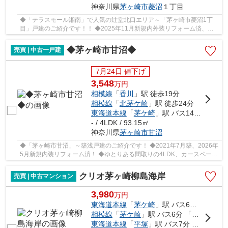
神奈川県
茅ヶ崎市
菱沼
１丁目
◆「テラスモール湘南」で人気の辻堂北口エリア～「茅ヶ崎市菱沼1丁
目」戸建のご紹介です！！ ◆2025年11月新規内外装リフォーム済、綺
麗になったお家を是非ご覧ください！ ◆各居室6帖以...
◆茅ヶ崎市甘沼◆
売買 | 中古一戸建
7月24日 値下げ
3,548
万
円
相模線
「
香川
」駅 徒歩19分
相模線
「
北茅ケ崎
」駅 徒歩24分
東海道本線
「
茅ケ崎
」駅 バス14分 「甘沼」 停歩3分
- / 4LDK / 93.15㎡
神奈川県
茅ヶ崎市
甘沼
◆「茅ヶ崎市甘沼」～築浅戸建のご紹介です！ ◆2021年7月築、2026年
5月新規内装リフォーム済！ ◆ゆとりある間取りの4LDK、カースペース
3台分あり（車種によります） ◆JR相模線「香川」...
クリオ茅ヶ崎柳島海岸
売買 | 中古マンション
3,980
万
円
東海道本線
「
茅ケ崎
」駅 バス6分 「団地中央」 停歩7分
相模線
「
茅ケ崎
」駅 バス6分 「団地中央」 停歩7分
東海道本線
「
平塚
」駅 バス7分 「団地中央」 停歩6分車12分 4.1km