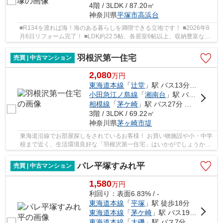
4階 / 3LDK / 87.20㎡
神奈川県
平塚市
高浜台
■R134を渡れば海！海のある暮らしを満喫できる立地です！ ■2026年8
月6日リフォーム完了！ ■LDK約22.5帖、各居室6帖以上、収納豊富な
3LDK！ ■大切なペットと一緒に暮らせます（規約有、...
羽根沢第一住宅
売買 | 中古マンション
2,080
万
円
東海道本線
「
辻堂
」駅 バス13分 「滝の沢小学校前」 停歩3分
小田急江ノ島線
「
湘南台
」駅 バス23分 「滝の沢」 停歩5分
相模線
「
茅ケ崎
」駅 バス27分 「滝の沢小学校前」 停歩3分
3階 / 3LDK / 69.22㎡
神奈川県
茅ヶ崎市
堤
東海道沿線でお部屋探しをされているお客様！ お買い物施設や小・中学
校まで近く、生活環境良好な「羽根沢第一住宅」はいかがでしょうか？♪
JR東海道線「辻堂」駅乗車13分「滝の沢小学...
パレ平塚すみれ平
売買 | 中古マンション
1,580
万
円
利回り：表面6.83% / -
東海道本線
「
平塚
」駅 徒歩18分
東海道本線
「
茅ケ崎
」駅 バス19分 「平塚駅北口」 停歩20分
東海道本線
「
大磯
」駅 バス7分 「すみれ平局前」 停歩3分