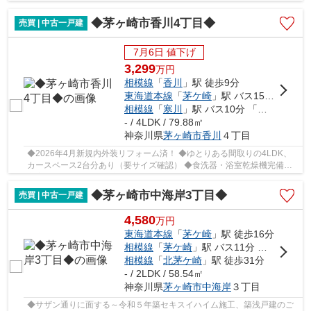
■周辺には生活施設が多数あり、暮らしに便利...
◆茅ヶ崎市香川4丁目◆
売買 | 中古一戸建
7月6日 値下げ
3,299
万
円
相模線
「
香川
」駅 徒歩9分
東海道本線
「
茅ケ崎
」駅 バス15分 「変電所前（茅ヶ崎市）」 停歩2分
相模線
「
寒川
」駅 バス10分 「変電所前（茅ヶ崎市）」 停歩2分
- / 4LDK / 79.88㎡
神奈川県
茅ヶ崎市
香川
４丁目
◆2026年4月新規内外装リフォーム済！ ◆ゆとりある間取りの4LDK、
カースペース2台分あり（要サイズ確認） ◆食洗器・浴室乾燥機完備、
充実の設備・仕様で快適生活♪ ◆JR相模線「香川」駅...
◆茅ヶ崎市中海岸3丁目◆
売買 | 中古一戸建
4,580
万
円
東海道本線
「
茅ケ崎
」駅 徒歩16分
相模線
「
茅ケ崎
」駅 バス11分 「市営プール前（茅ヶ崎市）」 停歩5分
相模線
「
北茅ケ崎
」駅 徒歩31分
- / 2LDK / 58.54㎡
神奈川県
茅ヶ崎市
中海岸
３丁目
◆サザン通りに面する～令和５年築セキスイハイム施工、築浅戸建のご