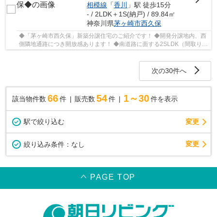
相模線
「
香川
」駅 徒歩15分
- / 2LDK＋1S(納戸) / 89.84㎡
神奈川県
茅ヶ崎市
西久保
◆「茅ヶ崎市西久保」新築分譲住宅のご紹介です！ ◆開発分譲地内、西
側隣地通路につき開放感あります！ ◆南道路に面する2SLDK（間取りの
Sはサービスルームを表します） ◆天井勾配のある...
次の30件へ
66
54
1～30
該当物件数
件
販売数
件
件を表示
駅で絞り込む
変更
変更
絞り込み条件：
なし
PAGE TOP