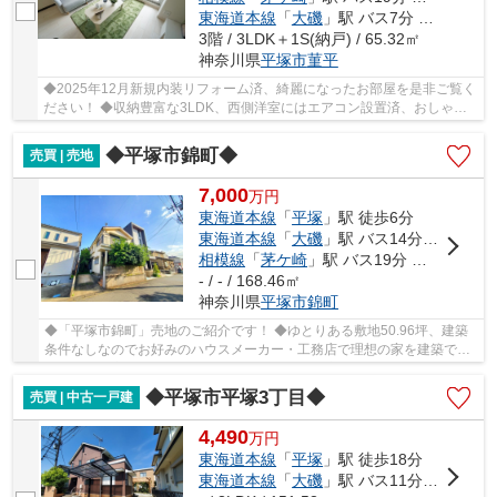
東海道本線
「
大磯
」駅 バス7分 「すみれ平局前」 停歩6分
3階 / 3LDK＋1S(納戸) / 65.32㎡
神奈川県
平塚市
菫平
◆2025年12月新規内装リフォーム済、綺麗になったお部屋を是非ご覧く
ださい！ ◆収納豊富な3LDK、西側洋室にはエアコン設置済、おしゃれ
な家具付き♪ ◆総戸数414戸のビッグコミュニティ、...
◆平塚市錦町◆
売買 | 売地
7,000
万
円
東海道本線
「
平塚
」駅 徒歩6分
東海道本線
「
大磯
」駅 バス14分 「平塚文化芸術ホール前」 停歩4分
相模線
「
茅ケ崎
」駅 バス19分 「平塚駅北口」 停歩6分
- / - / 168.46㎡
神奈川県
平塚市
錦町
◆「平塚市錦町」売地のご紹介です！ ◆ゆとりある敷地50.96坪、建築
条件なしなのでお好みのハウスメーカー・工務店で理想の家を建築でき
ます！（古家あり） ◆前面道路幅員6ｍ！ ◆住宅用...
◆平塚市平塚3丁目◆
売買 | 中古一戸建
4,490
万
円
東海道本線
「
平塚
」駅 徒歩18分
東海道本線
「
大磯
」駅 バス11分 「柳町（平塚市）」 停歩4分