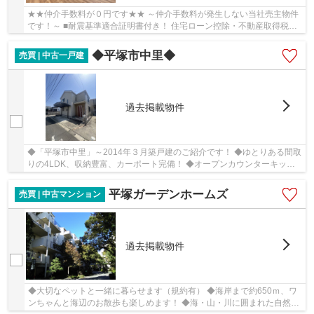
★★仲介手数料が０円です★★ ～仲介手数料が発生しない当社売主物件
です！～ ■耐震基準適合証明書付き！ 住宅ローン控除・不動産取得税軽
減・登録免許税軽減が受けられます♪ ■2023年11月...
◆平塚市中里◆
売買 | 中古一戸建
過去掲載物件
◆「平塚市中里」～2014年３月築戸建のご紹介です！ ◆ゆとりある間取
りの4LDK、収納豊富、カーポート完備！ ◆オープンカウンターキッチ
ンと広々としたリビングダイニング！ ◆大変きれい...
平塚ガーデンホームズ
売買 | 中古マンション
過去掲載物件
◆大切なペットと一緒に暮らせます（規約有） ◆海岸まで約650ｍ、ワ
ンちゃんと海辺のお散歩も楽しめます！ ◆海・山・川に囲まれた自然豊