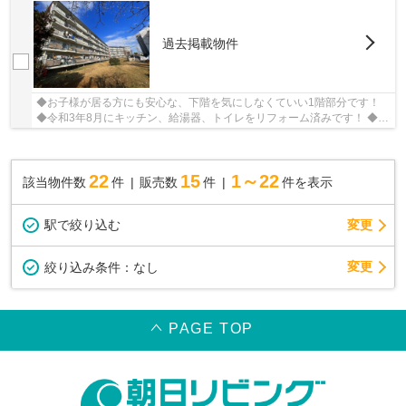
過去掲載物件
◆お子様が居る方にも安心な、下階を気にしなくていい1階部分です！
◆令和3年8月にキッチン、給湯器、トイレをリフォーム済みです！ ◆緑
多く閑静な住宅地、広々とした敷地にはゆったり...
22
15
1～22
該当物件数
件
販売数
件
件を表示
駅で絞り込む
変更
変更
絞り込み条件：
なし
PAGE TOP