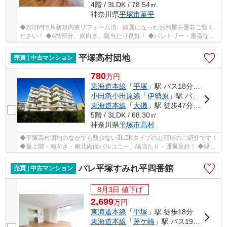
4階 / 3LDK / 78.54㎡
神奈川県
平塚市
菫平
◆2026年6月新規内装リフォーム済、綺麗になったお部屋を是非ご覧く
ださい！ ◆4階部分、南向き、陽当たり良好！ ◆パントリー・書斎など
収納豊富な3LDK！ ◆総戸数414戸のビッグコミュニ...
平塚高村団地
売買 | 中古マンション
780
万
円
東海道本線
「
平塚
」駅 バス18分 「勝原小学校前」 停歩1分
小田急小田原線
「
伊勢原
」駅 バス37分 「勝原小学校前」 停歩1分
東海道本線
「
大磯
」駅 徒歩47分車14分 5.8km
5階 / 3LDK / 68.30㎡
神奈川県
平塚市
高村
◆平塚高村団地のなかでも数少ない3LDKタイプのお部屋のご紹介です！
◆最上階・南向き・南北両面バルコニー、陽当たり・通風良好！ ◆緑多
く閑静な住宅地、広々とした敷地にゆったりと棟...
パレ平塚すみれ平四番館
売買 | 中古マンション
8月3日 値下げ
2,699
万
円
東海道本線
「
平塚
」駅 徒歩18分
東海道本線
「
茅ケ崎
」駅 バス19分 「平塚駅北口」 停歩20分