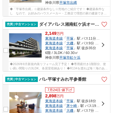
神奈川県
平塚市
出縄
◆「平塚市出縄」☆建築条件なし☆売地のご紹介です！ ◆建築条件な
し なので、お好みのハウスメーカー・工務店で理想の家の建築できま
す！ ◆土地面積132.76㎡（40.15坪）～ゆとりある敷...
ダイアパレス湘南虹ケ浜オーシャンビュー
売買 | 中古マンション
2,149
万
円
東海道本線
「
平塚
」駅 バス11分 「なでしこ公民館」 停歩4分
東海道本線
「
大磯
」駅 バス9分 「なでしこ公民館前（神奈川県）」 停歩4分
東海道本線
「
平塚
」駅 徒歩35分
6階 / 3LDK / 60.30㎡
神奈川県
平塚市
虹ケ浜
◆2026年8月新規内装リフォーム完了予定！ ◆専用庭付き1階部分、使
い易い間取りの3LDK、各居室収納あり！ ◆R134を渡れば海！海のある
暮らしを満喫できます♪ ◆大切なペットと一緒に暮ら...
パレ平塚すみれ平参番館
売買 | 中古マンション
7月24日 値下げ
2,898
万
円
東海道本線
「
平塚
」駅 徒歩18分
東海道本線
「
茅ケ崎
」駅 バス19分 「平塚駅北口」 停歩20分
東海道本線
「
大磯
」駅 バス7分 「すみれ平局前」 停歩3分