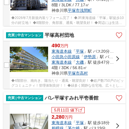
8階 / 3LDK / 77.17㎡
神奈川県
平塚市
浅間町
◆2026年7月新規内装リフォーム完了！ ◆JR東海道線「平塚」駅徒歩10
分の好立地！ ◆8階部分、角部屋、通風・眺望良好！ ◆周辺には生活施
設が多数あり、暮らしに便利な住環境！ ◆小・中学...
平塚高村団地
売買 | 中古マンション
490
万
円
東海道本線
「
平塚
」駅 バス20分 「勝原小学校前」 停歩1分
小田急小田原線
「
伊勢原
」駅 バス34分 「勝原小学校前」 停歩1分
東海道本線
「
大磯
」駅 徒歩47分車14分 5.8km
4階 / 3DK / 56.81㎡
神奈川県
平塚市
高村
◆4階部分、南向き、陽当たり・通風・眺望良好！ ◆総戸数750戸のビッ
グコミュニティ！管理体制良好！！ ◆緑多く閑静な住宅地、広々とした
敷地にゆったりと棟が配置されています。 ◆敷地...
パレ平塚すみれ平壱番館
売買 | 中古マンション
5月11日 値下げ
2,280
万
円
東海道本線
「
平塚
」駅 徒歩18分
相模線
「
茅ケ崎
」駅 バス19分 「平塚駅北口」 停歩20分