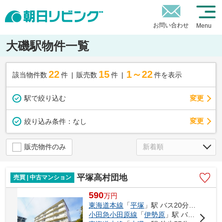
お問い合わせ
Menu
大磯駅物件一覧
22
15
1～22
該当物件数
件
販売数
件
件を表示
駅で絞り込む
変更
変更
絞り込み条件：
なし
販売物件のみ
平塚高村団地
売買 | 中古マンション
590
万
円
東海道本線
「
平塚
」駅 バス20分 「勝原小学校前」 停歩1分
小田急小田原線
「
伊勢原
」駅 バス34分 「勝原小学校前」 停歩1分