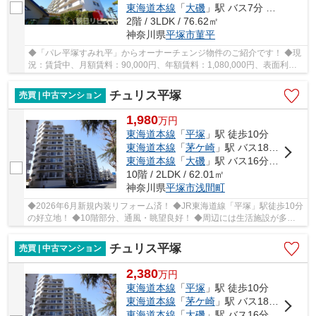
東海道本線
「
大磯
」駅 バス7分 「すみれ平局前」 停歩3分
2階 / 3LDK / 76.62㎡
神奈川県
平塚市
菫平
◆「パレ平塚すみれ平」からオーナーチェンジ物件のご紹介です！ ◆現
況：賃貸中、月額賃料：90,000円、年額賃料：1,080,000円、表面利回
り：6.83％ ◆出入りのしやすい2階部分、南向き、...
チュリス平塚
売買 | 中古マンション
1,980
万
円
東海道本線
「
平塚
」駅 徒歩10分
東海道本線
「
茅ケ崎
」駅 バス18分 「四ツ角（平塚市）」 停歩10分
東海道本線
「
大磯
」駅 バス16分 「銀座通り（平塚市）」 停歩8分
10階 / 2LDK / 62.01㎡
神奈川県
平塚市
浅間町
◆2026年6月新規内装リフォーム済！ ◆JR東海道線「平塚」駅徒歩10分
の好立地！ ◆10階部分、通風・眺望良好！ ◆周辺には生活施設が多数
あり、暮らしに便利な住環境！ ◆小・中学校が近い...
チュリス平塚
売買 | 中古マンション
2,380
万
円
東海道本線
「
平塚
」駅 徒歩10分
東海道本線
「
茅ケ崎
」駅 バス18分 「四ツ角（平塚市）」 停歩10分
東海道本線
「
大磯
」駅 バス16分 「銀座通り（平塚市）」 停歩8分