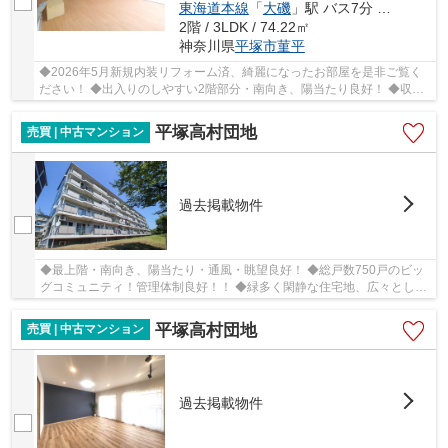
東海道本線
「
大磯
」駅 バス7分 「すみれ平局前」 停歩3分
2階 / 3LDK / 74.22㎡
神奈川県
平塚市
菫平
◆2026年5月新規内装リフォーム済、綺麗になったお部屋を是非ご覧く
ださい！ ◆出入りのしやすい2階部分・南向き、陽当たり良好！ ◆収納
豊富な3LDK！ ◆総戸数414戸のビッグコミュニティ...
平塚高村団地
売買 | 中古マンション
過去掲載物件
◆最上階・南向き、陽当たり・通風・眺望良好！ ◆総戸数750戸のビッ
グコミュニティ！管理体制良好！！ ◆緑多く閑静な住宅地、広々とした
敷地にはゆったりと棟が配置されています。 ◆敷...
平塚高村団地
売買 | 中古マンション
過去掲載物件