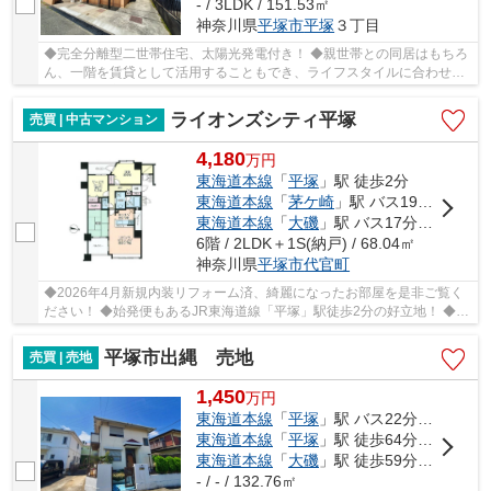
- / 3LDK / 151.53㎡
神奈川県
平塚市
平塚
３丁目
◆完全分離型二世帯住宅、太陽光発電付き！ ◆親世帯との同居はもちろ
ん、一階を賃貸として活用することもでき、ライフスタイルに合わせた
柔軟な使い方が可能です。 ◆約54坪のゆとりある...
ライオンズシティ平塚
売買 | 中古マンション
4,180
万
円
東海道本線
「
平塚
」駅 徒歩2分
東海道本線
「
茅ケ崎
」駅 バス19分 「平塚駅北口」 停歩4分
東海道本線
「
大磯
」駅 バス17分 「平塚駅北口」 停歩6分
6階 / 2LDK＋1S(納戸) / 68.04㎡
神奈川県
平塚市
代官町
◆2026年4月新規内装リフォーム済、綺麗になったお部屋を是非ご覧く
ださい！ ◆始発便もあるJR東海道線「平塚」駅徒歩2分の好立地！ ◆角
部屋、6階部分、三面バルコニー、開放感のあるお...
平塚市出縄 売地
売買 | 売地
1,450
万
円
東海道本線
「
平塚
」駅 バス22分 「下出縄」 停歩4分
東海道本線
「
平塚
」駅 徒歩64分車15分 5.2km
東海道本線
「
大磯
」駅 徒歩59分車13分 4.8km
- / - / 132.76㎡