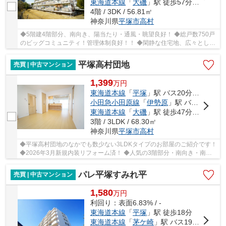
東海道本線
「
大磯
」駅 徒歩57分車14分 5.8km
4階 / 3DK / 56.81㎡
神奈川県
平塚市
高村
◆5階建4階部分、南向き、陽当たり・通風・眺望良好！ ◆総戸数750戸
のビッグコミュニティ！管理体制良好！！ ◆閑静な住宅地、広々とした
敷地にゆったりと棟が配置されています。 ◆敷地...
平塚高村団地
売買 | 中古マンション
1,399
万
円
東海道本線
「
平塚
」駅 バス20分 「高村団地」 停歩2分
小田急小田原線
「
伊勢原
」駅 バス37分 「高村団地」 停歩2分
東海道本線
「
大磯
」駅 徒歩47分車14分 5.8km
3階 / 3LDK / 68.30㎡
神奈川県
平塚市
高村
◆平塚高村団地のなかでも数少ない3LDKタイプのお部屋のご紹介です！
◆2026年3月新規内装リフォーム済！ ◆人気の3階部分・南向き・南北
両面バルコニー、陽当たり・通風・眺望良好！ ◆緑...
パレ平塚すみれ平
売買 | 中古マンション
1,580
万
円
利回り：表面6.83% / -
東海道本線
「
平塚
」駅 徒歩18分
東海道本線
「
茅ケ崎
」駅 バス19分 「平塚駅北口」 停歩20分