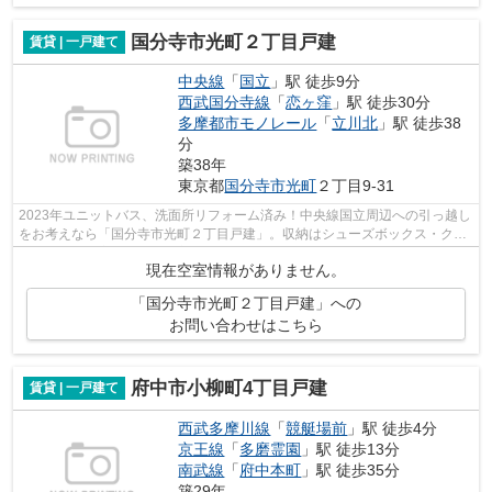
国分寺市光町２丁目戸建
賃貸 | 一戸建て
中央線
「
国立
」駅 徒歩9分
西武国分寺線
「
恋ヶ窪
」駅 徒歩30分
多摩都市モノレール
「
立川北
」駅 徒歩38
分
築38年
東京都
国分寺市
光町
２丁目9-31
2023年ユニットバス、洗面所リフォーム済み！中央線国立周辺への引っ越し
をお考えなら「国分寺市光町２丁目戸建」。収納はシューズボックス・クロ
ゼット・全居室収納など豊富なので、...
現在空室情報がありません。
「国分寺市光町２丁目戸建」への
お問い合わせはこちら
府中市小柳町4丁目戸建
賃貸 | 一戸建て
西武多摩川線
「
競艇場前
」駅 徒歩4分
京王線
「
多磨霊園
」駅 徒歩13分
南武線
「
府中本町
」駅 徒歩35分
築29年