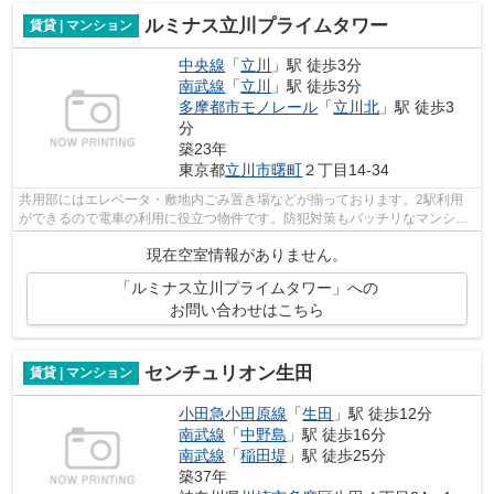
ルミナス立川プライムタワー
賃貸 | マンション
中央線
「
立川
」駅 徒歩3分
南武線
「
立川
」駅 徒歩3分
多摩都市モノレール
「
立川北
」駅 徒歩3
分
築23年
東京都
立川市
曙町
２丁目14-34
共用部にはエレベータ・敷地内ごみ置き場などが揃っております。2駅利用
ができるので電車の利用に役立つ物件です。防犯対策もバッチリなマンショ
ンタイプの物件です。タワー型マンショ...
現在空室情報がありません。
「ルミナス立川プライムタワー」への
お問い合わせはこちら
センチュリオン生田
賃貸 | マンション
小田急小田原線
「
生田
」駅 徒歩12分
南武線
「
中野島
」駅 徒歩16分
南武線
「
稲田堤
」駅 徒歩25分
築37年