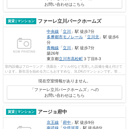
お問い合わせはこちら
ファーレ立川パークホームズ
賃貸 | マンション
中央線
「
立川
」駅 徒歩7分
多摩都市モノレール
「
立川北
」駅 徒歩6
分
青梅線
「
立川
」駅 徒歩7分
築26年
東京都
立川市
高松町
３丁目8-3
室内設備はフローリング・洗面台・グリル付など充実した設備を備え付けて
います。新生活を始める方にもおすすめな、3LDKのマンションです。管理
人さんの見回りもあるので、防犯効果も...
現在空室情報がありません。
「ファーレ立川パークホームズ」への
お問い合わせはこちら
アージョ府中
賃貸 | マンション
京王線
「
府中
」駅 徒歩9分
南武線
「
分倍河原
」駅 徒歩8分