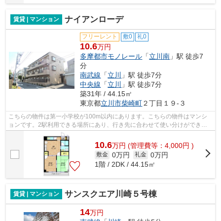
ナイアンローデ
賃貸 | マンション
フリーレント
敷0
礼0
10.6
万円
多摩都市モノレール
「
立川南
」駅 徒歩7
分
南武線
「
立川
」駅 徒歩7分
中央線
「
立川
」駅 徒歩7分
築31年 / 44.15㎡
東京都
立川市
柴崎町
２丁目１９-３
こちらの物件は第一小学校が100m以内にあります。こちらの物件はマンシ
ョンです。2駅利用できる場所にあり、行き先に合わせて使い分けができま
す。駅から徒歩7分に立地する物件です。...
10.6
万
円
(管理費等：4,000円 )
0万円
0万円
敷金
礼金
1階 / 2DK / 44.15㎡
サンスクエア川崎５号棟
賃貸 | マンション
14
万円