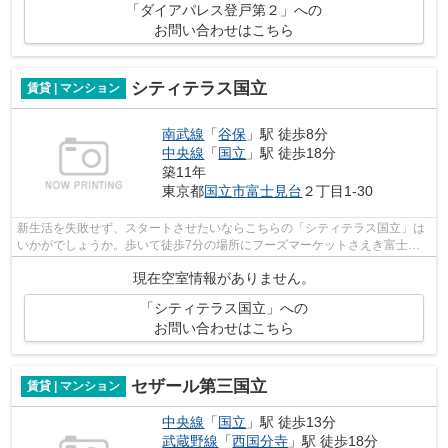
「ダイアパレス登戸第２」への
お問い合わせはこちら
シティテラス国立
賃貸 | マンション
南武線
「
谷保
」駅 徒歩8分
中央線
「
国立
」駅 徒歩18分
築11年
東京都
国立市
富士見台
２丁目1-30
新生活を失敗せず、スタートさせたいならこちらの「シティテラス国立」は
いかがでしょうか。歩いて徒歩7分の場所にフーズマーケットさえき富士見
台店があるのもポイント。新たな暮らし...
現在空室情報がありません。
「シティテラス国立」への
お問い合わせはこちら
セザール第三国立
賃貸 | マンション
中央線
「
国立
」駅 徒歩13分
武蔵野線
「
西国分寺
」駅 徒歩18分