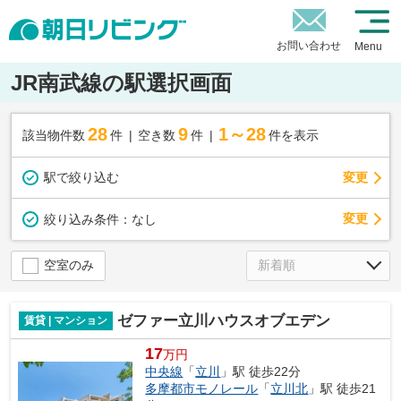
お問い合わせ
Menu
JR南武線の駅選択画面
28
9
1～28
該当物件数
件
空き数
件
件を表示
駅で絞り込む
変更
変更
絞り込み条件：
なし
空室のみ
ゼファー立川ハウスオブエデン
賃貸 | マンション
17
万円
中央線
「
立川
」駅 徒歩22分
多摩都市モノレール
「
立川北
」駅 徒歩21