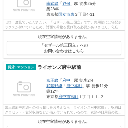
南武線
「
谷保
」駅 徒歩25分
築28年
東京都
国立市
東
３丁目4-31
ぜひ一度見ていただきたい、「セザール第三国立」です。共用部には宅配ボ
ックスが付いているため、対面で荷物を受け取る必要がありません。化粧品
やスタイリング剤などをまとめて出し...
現在空室情報がありません。
「セザール第三国立」への
お問い合わせはこちら
ライオンズ府中駅前
賃貸 | マンション
京王線
「
府中
」駅 徒歩2分
武蔵野線
「
府中本町
」駅 徒歩11分
築12年
東京都
府中市
宮町
１丁目１１-２
京王線府中周辺への引っ越しをお考えなら「ライオンズ府中駅前」。収納は
クロゼット・玄関収納などが備え付けられているので、衣類や日用品の収納
に重宝します。セキュリティ面は、オ...
現在空室情報がありません。