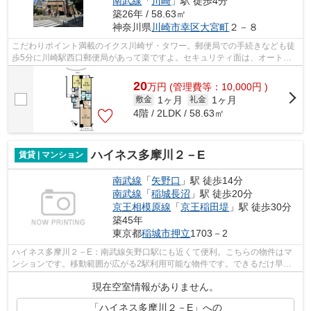
南武線
「
川崎
」駅 徒歩4分
築26年 / 58.63㎡
神奈川県
川崎市幸区
大宮町
２－８
こだわりポイント満載のイクス川崎ザ・タワー。郵便局での手続きなども徒
歩5分に川崎駅西口郵便局があって楽ですよ。セキュリティ面は、オートロ
ック・TVインターホンなど充実している...
20
万
円
(管理費等：10,000円 )
1ヶ月
1ヶ月
敷金
礼金
4階 / 2LDK / 58.63㎡
ハイネス多摩川２－E
賃貸 | マンション
南武線
「
矢野口
」駅 徒歩14分
南武線
「
稲城長沼
」駅 徒歩20分
京王相模原線
「
京王稲田堤
」駅 徒歩30分
築45年
東京都
稲城市
押立
1703－2
ハイネス多摩川２－E：南武線矢野口駅にも近くて便利。こちらの物件はマ
ンションです。移動範囲が広がる2駅利用可能な物件です。できるだけ早め
に不動産情報を集めたい方は当社スタッ...
現在空室情報がありません。
「ハイネス多摩川２－E」への