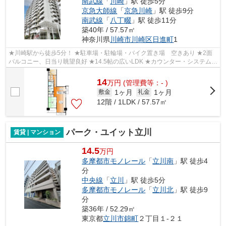
南武線
「
川崎
」駅 徒歩5分
京急大師線
「
京急川崎
」駅 徒歩9分
南武線
「
八丁畷
」駅 徒歩11分
築40年 / 57.57㎡
神奈川県
川崎市川崎区
日進町
1
★川崎駅から徒歩5分！ ★駐車場・駐輪場・バイク置き場 空きあり ★2面
バルコニー、日当り眺望良好 ★14.5帖の広いLDK ★カウンター・システムキ
ッチン ★オートロック ★宅配ボックス
14
万
円
(管理費等：- )
1ヶ月
1ヶ月
敷金
礼金
12階 / 1LDK / 57.57㎡
パーク・ユイット立川
賃貸 | マンション
14.5
万円
多摩都市モノレール
「
立川南
」駅 徒歩4
分
中央線
「
立川
」駅 徒歩5分
多摩都市モノレール
「
立川北
」駅 徒歩9
分
築36年 / 52.29㎡
東京都
立川市
錦町
２丁目１-２１