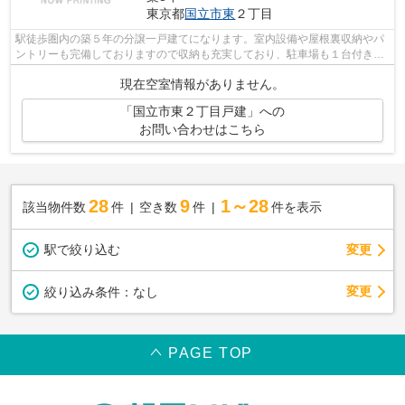
東京都
国立市
東
２丁目
駅徒歩圏内の築５年の分譲一戸建てになります。室内設備や屋根裏収納やパ
ントリーも完備しておりますので収納も充実しており、駐車場も１台付きに
なります。敷地内にバイクや自転車ス...
現在空室情報がありません。
「国立市東２丁目戸建」への
お問い合わせはこちら
28
9
1～28
該当物件数
件
空き数
件
件を表示
駅で絞り込む
変更
変更
絞り込み条件：
なし
PAGE TOP