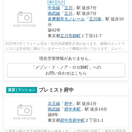
敷0
礼0
中央線
「
立川
」駅 徒歩7分
南武線
「
立川
」駅 徒歩7分
多摩都市モノレール
「
立川南
」駅 徒歩10
分
築42年
東京都
立川市
錦町
１丁目11-7
2025年2月リフォーム済み！室内洗濯機置き場があります。建物のエントラ
ンスには安全性に優れているオートロック機能が付いております。エレベー
ター付きの物件です。一口コンロが付い...
現在空室情報がありません。
「メゾン・ド・ノア・ロゼ錦町」への
お問い合わせはこちら
プレミスト府中
賃貸 | マンション
京王線
「
府中
」駅 徒歩1分
南武線
「
府中本町
」駅 徒歩14分
築8年
東京都
府中市
府中町
２丁目1-1
☆最寄り駅の京王線府中駅から徒歩１分！ ☆2018年2月竣工！築浅分譲賃貸