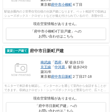
東京都
府中市
小柳町
４丁目
駅徒歩圏内の２世帯住宅仕様の分譲戸建になります。ペット相談可で収納は
シューズボックス・クロゼットなどが備え付けられているので、衣類や日用
品の収納に重宝します。室内設備はシ...
現在空室情報がありません。
「府中市小柳町4丁目戸建」への
お問い合わせはこちら
府中市日新町戸建
賃貸 | 一戸建て
南武線
「
西府
」駅 徒歩12分
京王線
「
中河原
」駅 徒歩24分
築31年
東京都
府中市
日新町
２丁目27-18
モニターで来訪者を確認し、インターホンを通じて室内から会話することが
できます。収納はクロゼット・シューズボックスなど豊富なので、広々と空
間を利用することも可能です。今や主...
現在空室情報がありません。
「府中市日新町戸建」への
お問い合わせはこちら