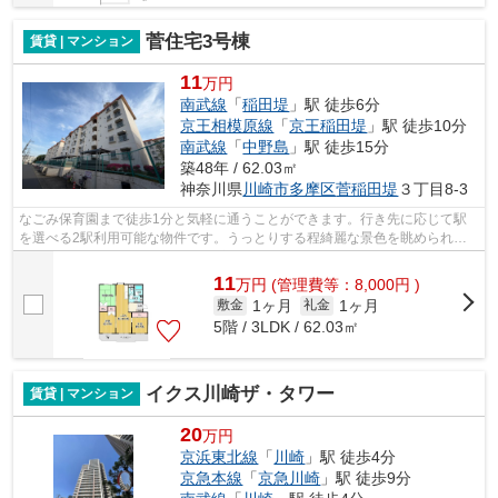
菅住宅3号棟
賃貸 | マンション
11
万円
南武線
「
稲田堤
」駅 徒歩6分
京王相模原線
「
京王稲田堤
」駅 徒歩10分
南武線
「
中野島
」駅 徒歩15分
築48年 / 62.03㎡
神奈川県
川崎市多摩区
菅稲田堤
３丁目8-3
なごみ保育園まで徒歩1分と気軽に通うことができます。行き先に応じて駅
を選べる2駅利用可能な物件です。うっとりする程綺麗な景色を眺められ
る、誰もが憧れる物件です。通風良好の涼...
11
万
円
(管理費等：8,000円 )
1ヶ月
1ヶ月
敷金
礼金
5階 / 3LDK / 62.03㎡
イクス川崎ザ・タワー
賃貸 | マンション
20
万円
京浜東北線
「
川崎
」駅 徒歩4分
京急本線
「
京急川崎
」駅 徒歩9分