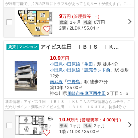
が利用可能で、片方の路線にトラブルがあっても別ルートが使えます。こち
らの物件はアパートです。利便性の高...
9
万
円
(管理費等：- )
1ヶ月
0万円
敷金
礼金
2階 / 2LDK / 55.04㎡
アイビス生田 ＩＢＩＳ ＩＫＵＴＡ
賃貸 | マンション
10.9
万円
小田急小田原線
「
生田
」駅 徒歩4分
小田急小田原線
「
読売ランド前
」駅 徒歩
12分
南武線
「
中野島
」駅 徒歩27分
築10年 / 35.00㎡
神奈川県
川崎市多摩区
西生田
２丁目１-５
新着情報：アイビス生田 ＩＢＩＳ ＩＫＵＴＡの空室情報ならコチラ。こ
だわりポイント満載のアイビス生田 ＩＢＩＳ ＩＫＵＴＡ。徒歩4分で駅
にアクセス可能な、魅力的な駅近物件で...
10.9
万
円
(管理費等：4,000円 )
1ヶ月
2ヶ月
敷金
礼金
1階 / 1LDK / 35.00㎡