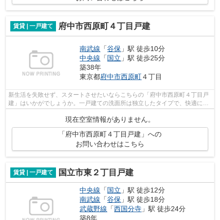
府中市西原町４丁目戸建
賃貸 | 一戸建て
南武線
「
谷保
」駅 徒歩10分
中央線
「
国立
」駅 徒歩25分
築38年
東京都
府中市
西原町
４丁目
新生活を失敗せず、スタートさせたいならこちらの「府中市西原町４丁目戸
建」はいかがでしょうか。一戸建ての洗面所は独立したタイプで、快適にお
使いいただけます。脱衣所も用意され...
現在空室情報がありません。
「府中市西原町４丁目戸建」への
お問い合わせはこちら
国立市東２丁目戸建
賃貸 | 一戸建て
中央線
「
国立
」駅 徒歩12分
南武線
「
谷保
」駅 徒歩18分
武蔵野線
「
西国分寺
」駅 徒歩24分
築8年