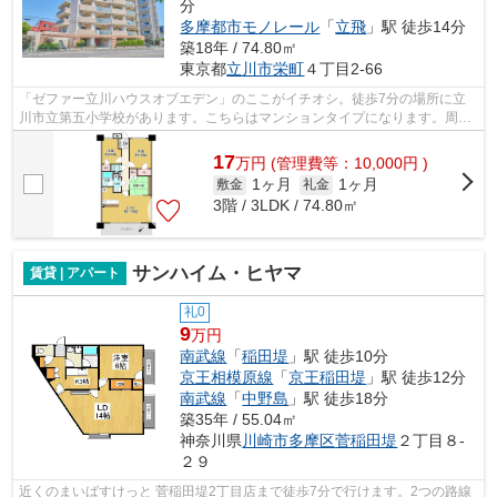
分
多摩都市モノレール
「
立飛
」駅 徒歩14分
築18年 / 74.80㎡
東京都
立川市
栄町
４丁目2-66
「ゼファー立川ハウスオブエデン」のここがイチオシ。徒歩7分の場所に立
川市立第五小学校があります。こちらはマンションタイプになります。周辺
に駅が二つあり、交通の利便性が高いで...
17
万
円
(管理費等：10,000円 )
1ヶ月
1ヶ月
敷金
礼金
3階 / 3LDK / 74.80㎡
サンハイム・ヒヤマ
賃貸 | アパート
礼0
9
万円
南武線
「
稲田堤
」駅 徒歩10分
京王相模原線
「
京王稲田堤
」駅 徒歩12分
南武線
「
中野島
」駅 徒歩18分
築35年 / 55.04㎡
神奈川県
川崎市多摩区
菅稲田堤
２丁目８-
２９
近くのまいばすけっと 菅稲田堤2丁目店まで徒歩7分で行けます。2つの路線