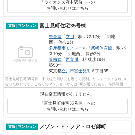
「ライオンズ府中駅前」への
お問い合わせはこちら
富士見町住宅35号棟
賃貸 | マンション
中央線
「
立川
」駅 バス12分 「団地
西」 停歩2分
多摩都市モノレール
「
柴崎体育館
」駅 バ
ス10分 「団地西」 停歩2分
青梅線
「
西立川
」駅 徒歩18分
築58年
東京都
立川市
富士見町
６丁目35
富士見町住宅35号棟：中央線立川駅にも近くて便利。リフォームできれいに
なった物件です。こちらのマンションからは2駅が近くにあり、移動範囲も
広がります。造りがしっかりしている押...
現在空室情報がありません。
「富士見町住宅35号棟」への
お問い合わせはこちら
メゾン・ド・ノア・ロゼ錦町
賃貸 | マンション