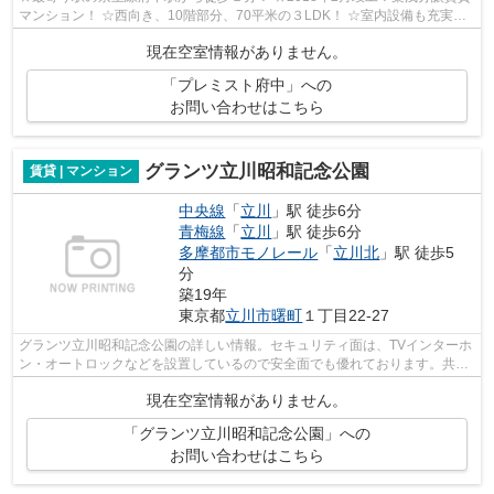
マンション！ ☆西向き、10階部分、70平米の３LDK！ ☆室内設備も充実！
☆近隣ショッピングセンター、スーパー豊富...
現在空室情報がありません。
「プレミスト府中」への
お問い合わせはこちら
グランツ立川昭和記念公園
賃貸 | マンション
中央線
「
立川
」駅 徒歩6分
青梅線
「
立川
」駅 徒歩6分
多摩都市モノレール
「
立川北
」駅 徒歩5
分
築19年
東京都
立川市
曙町
１丁目22-27
グランツ立川昭和記念公園の詳しい情報。セキュリティ面は、TVインターホ
ン・オートロックなどを設置しているので安全面でも優れております。共用
部にはエレベータ・敷地内ごみ置き場...
現在空室情報がありません。
「グランツ立川昭和記念公園」への
お問い合わせはこちら