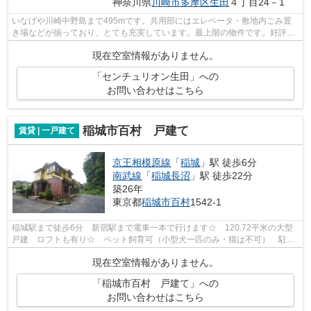
神奈川県
川崎市多摩区
生田
４丁目24－1
いなげや川崎中野島まで495mです。共用部にはエレベータ・敷地内ごみ置
き場などが揃っており、とても充実しています。最上階の物件です。好評の
駅近物件で、徒歩12分でのアクセスが可...
現在空室情報がありません。
「センチュリオン生田」への
お問い合わせはこちら
稲城市百村 戸建て
賃貸 | 一戸建て
京王相模原線
「
稲城
」駅 徒歩6分
南武線
「
稲城長沼
」駅 徒歩22分
築26年
東京都
稲城市
百村
1542-1
稲城駅まで徒歩6分 新宿駅まで電車一本で行けます☆ 120.72平米の大型
戸建 ロフトも有り☆ ペット飼育可（小型犬一匹のみ・猫は不可） 駐車
2台可（2台目以降有料 月額11,000円） ...
現在空室情報がありません。
「稲城市百村 戸建て」への
お問い合わせはこちら