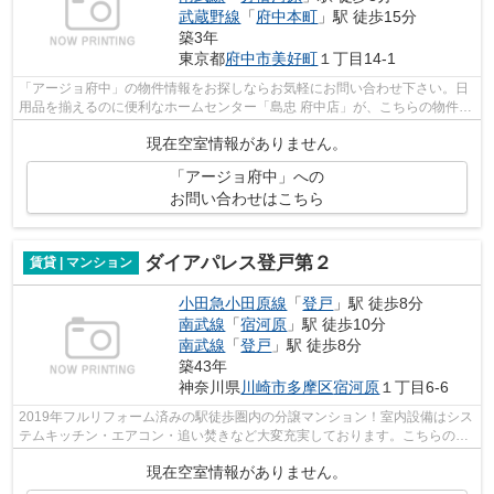
武蔵野線
「
府中本町
」駅 徒歩15分
築3年
東京都
府中市
美好町
１丁目14-1
「アージョ府中」の物件情報をお探しならお気軽にお問い合わせ下さい。日
用品を揃えるのに便利なホームセンター「島忠 府中店」が、こちらの物件か
ら400mのところにあります。共用部に...
現在空室情報がありません。
「アージョ府中」への
お問い合わせはこちら
ダイアパレス登戸第２
賃貸 | マンション
小田急小田原線
「
登戸
」駅 徒歩8分
南武線
「
宿河原
」駅 徒歩10分
南武線
「
登戸
」駅 徒歩8分
築43年
神奈川県
川崎市多摩区
宿河原
１丁目6-6
2019年フルリフォーム済みの駅徒歩圏内の分譲マンション！室内設備はシス
テムキッチン・エアコン・追い焚きなど大変充実しております。こちらのマ
ンションは南向きです。忙しい日でも...
現在空室情報がありません。