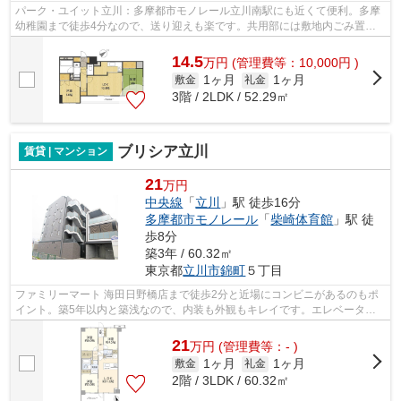
パーク・ユイット立川：多摩都市モノレール立川南駅にも近くて便利。多摩
幼稚園まで徒歩4分なので、送り迎えも楽です。共用部には敷地内ごみ置き
場・エレベータなど様々な設備やサービ...
14.5
万
円
(管理費等：10,000円 )
1ヶ月
1ヶ月
敷金
礼金
3階 / 2LDK / 52.29㎡
ブリシア立川
賃貸 | マンション
21
万円
中央線
「
立川
」駅 徒歩16分
多摩都市モノレール
「
柴崎体育館
」駅 徒
歩8分
築3年 / 60.32㎡
東京都
立川市
錦町
５丁目
ファミリーマート 海田日野橋店まで徒歩2分と近場にコンビニがあるのもポ
イント。築5年以内と築浅なので、内装も外観もキレイです。エレベーター
付きの物件です。2駅利用可能なアクセ...
21
万
円
(管理費等：- )
1ヶ月
1ヶ月
敷金
礼金
2階 / 3LDK / 60.32㎡