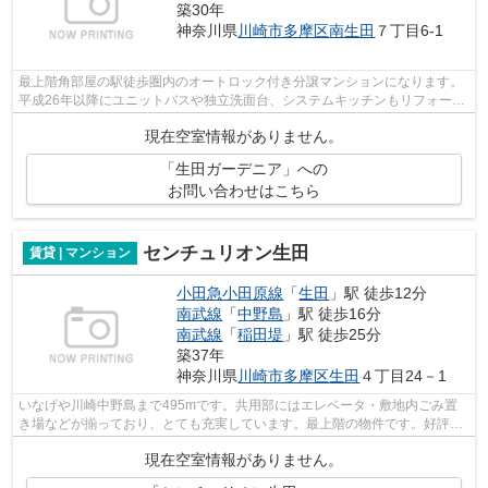
築30年
神奈川県
川崎市多摩区
南生田
７丁目6-1
最上階角部屋の駅徒歩圏内のオートロック付き分譲マンションになります。
平成26年以降にユニットバスや独立洗面台、システムキッチンもリフォーム
されており、室内設備も充実しており...
現在空室情報がありません。
「生田ガーデニア」への
お問い合わせはこちら
センチュリオン生田
賃貸 | マンション
小田急小田原線
「
生田
」駅 徒歩12分
南武線
「
中野島
」駅 徒歩16分
南武線
「
稲田堤
」駅 徒歩25分
築37年
神奈川県
川崎市多摩区
生田
４丁目24－1
いなげや川崎中野島まで495mです。共用部にはエレベータ・敷地内ごみ置
き場などが揃っており、とても充実しています。最上階の物件です。好評の
駅近物件で、徒歩12分でのアクセスが可...
現在空室情報がありません。