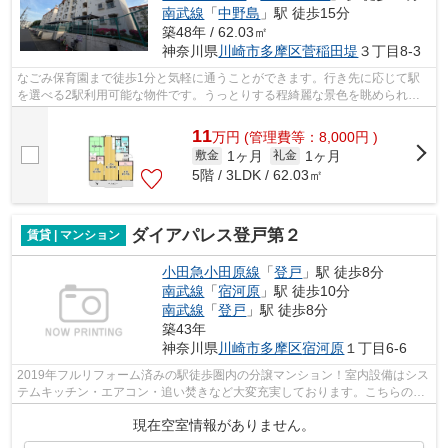
南武線
「
中野島
」駅 徒歩15分
築48年 / 62.03㎡
神奈川県
川崎市多摩区
菅稲田堤
３丁目8-3
なごみ保育園まで徒歩1分と気軽に通うことができます。行き先に応じて駅
を選べる2駅利用可能な物件です。うっとりする程綺麗な景色を眺められ
る、誰もが憧れる物件です。通風良好の涼...
11
万
円
(管理費等：8,000円 )
1ヶ月
1ヶ月
敷金
礼金
5階 / 3LDK / 62.03㎡
ダイアパレス登戸第２
賃貸 | マンション
小田急小田原線
「
登戸
」駅 徒歩8分
南武線
「
宿河原
」駅 徒歩10分
南武線
「
登戸
」駅 徒歩8分
築43年
神奈川県
川崎市多摩区
宿河原
１丁目6-6
2019年フルリフォーム済みの駅徒歩圏内の分譲マンション！室内設備はシス
テムキッチン・エアコン・追い焚きなど大変充実しております。こちらのマ
ンションは南向きです。忙しい日でも...
現在空室情報がありません。