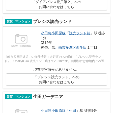
「ダイアパレス登戸第２」への
お問い合わせはこちら
プレシス読売ランド
賃貸 | マンション
小田急小田原線
「
読売ランド前
」駅 徒歩
1分
築12年
神奈川県
川崎市多摩区
西生田
１丁目
川崎市多摩区近辺での物件情報：大好評のあの物件「プレシス読売ラン
ド」。Odakyu OX 読売ランド店まで232mです。共用部には敷地内ごみ置き
場・エレベータなどが揃っております。高ニ...
現在空室情報がありません。
「プレシス読売ランド」への
お問い合わせはこちら
生田ガーデニア
賃貸 | マンション
小田急小田原線
「
生田
」駅 徒歩9分