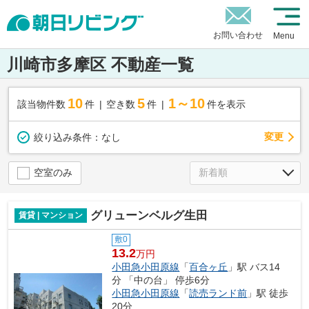
お問い合わせ
Menu
川崎市多摩区 不動産一覧
10
5
1～10
該当物件数
件
空き数
件
件を表示
変更
絞り込み条件：
なし
空室のみ
グリューンベルグ生田
賃貸 | マンション
敷0
13.2
万円
小田急小田原線
「
百合ヶ丘
」駅 バス14
分 「中の台」 停歩6分
小田急小田原線
「
読売ランド前
」駅 徒歩
20分