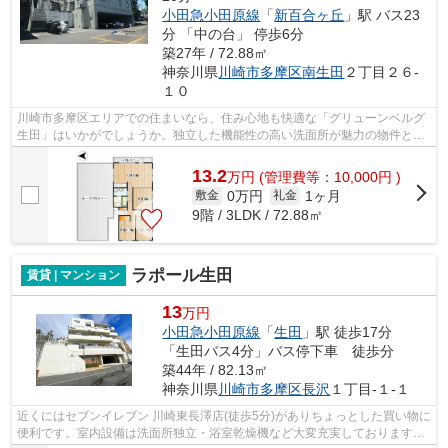
小田急小田原線
「
新百合ヶ丘
」駅 バス23
分 「中の台」 停歩6分
築27年 / 72.88㎡
神奈川県
川崎市多摩区
南生田
２丁目２６-
１０
川崎市多摩区エリアでの住まいなら、住み心地も快適な「グリューンベルグ
生田」はいかがでしょうか。独立した機能性の高い洗面所が魅力の物件とな
っています。知らない人が来た時でも...
13.2
万
円
(管理費等：10,000円 )
0万円
1ヶ月
敷金
礼金
9階 / 3LDK / 72.88㎡
ラポール生田
賃貸 | マンション
13
万円
小田急小田原線
「
生田
」駅 徒歩17分
「生田バス4分」バス停下車 徒歩分
築44年 / 82.13㎡
神奈川県
川崎市多摩区
長沢
１丁目-１-１
近くにはセブンイレブン 川崎東長澤店(徒歩5分)がありちょっとした買い物に
便利です。室内設備は洗面所独立・浴室乾燥機など大変充実しております。