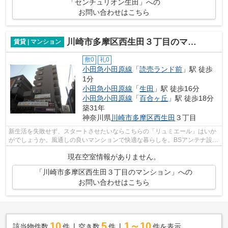
「センチュリオン生田」への
お問い合わせはこちら
川崎市多摩区西生田３丁目のマンション
賃貸 | マンション
敷0
礼0
小田急小田原線
「
読売ランド前
」駅 徒歩
1分
小田急小田原線
「
生田
」駅 徒歩16分
小田急小田原線
「
百合ヶ丘
」駅 徒歩18分
築31年
神奈川県
川崎市多摩区
西生田
３丁目
新生活を失敗せず、スタートさせたいならこちらの「リュミエール」はいか
がでしょうか。風通しの良いマンションで快適な暮らしを。BSアンテナ設置
済みなので、工事費要らずでBS加入で...
現在空室情報がありません。
「川崎市多摩区西生田３丁目のマンション」への
お問い合わせはこちら
10
5
1～10
該当物件数
件
空き数
件
件を表示