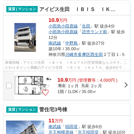
アイビス生田 ＩＢＩＳ ＩＫＵＴＡ
賃貸 | マンション
10.9
万円
小田急小田原線
「
生田
」駅 徒歩4分
小田急小田原線
「
読売ランド前
」駅 徒歩
12分
南武線
「
中野島
」駅 徒歩27分
築10年 / 35.00㎡
神奈川県
川崎市多摩区
西生田
２丁目１-５
新着情報：アイビス生田 ＩＢＩＳ ＩＫＵＴＡの空室情報ならコチラ。こ
だわりポイント満載のアイビス生田 ＩＢＩＳ ＩＫＵＴＡ。徒歩4分で駅
にアクセス可能な、魅力的な駅近物件で...
10.9
万
円
(管理費等：4,000円 )
1ヶ月
2ヶ月
敷金
礼金
1階 / 1LDK / 35.00㎡
菅住宅3号棟
賃貸 | マンション
11
万円
南武線
「
稲田堤
」駅 徒歩6分
京王相模原線
「
京王稲田堤
」駅 徒歩10分