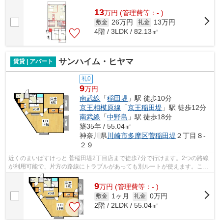
東南向きのマンションです。川崎市...
13
万
円
(管理費等：- )
26万円
13万円
敷金
礼金
4階 / 3LDK / 82.13㎡
サンハイム・ヒヤマ
賃貸 | アパート
礼0
9
万円
南武線
「
稲田堤
」駅 徒歩10分
京王相模原線
「
京王稲田堤
」駅 徒歩12分
南武線
「
中野島
」駅 徒歩18分
築35年 / 55.04㎡
神奈川県
川崎市多摩区
菅稲田堤
２丁目８-
２９
近くのまいばすけっと 菅稲田堤2丁目店まで徒歩7分で行けます。2つの路線
が利用可能で、片方の路線にトラブルがあっても別ルートが使えます。こち
らの物件はアパートです。利便性の高...
9
万
円
(管理費等：- )
1ヶ月
0万円
敷金
礼金
2階 / 2LDK / 55.04㎡