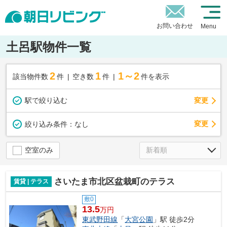
お問い合わせ
Menu
土呂駅物件一覧
2
1
1～2
該当物件数
件
空き数
件
件を表示
駅で絞り込む
変更
変更
絞り込み条件：
なし
空室のみ
さいたま市北区盆栽町のテラス
賃貸 | テラス
敷0
13.5
万円
東武野田線
「
大宮公園
」駅 徒歩2分