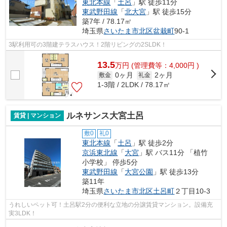
東北本線
「
土呂
」駅 徒歩11分
東武野田線
「
北大宮
」駅 徒歩15分
築7年 / 78.17㎡
埼玉県
さいたま市北区
盆栽町
90-1
3駅利用可の3階建テラスハウス！2階リビングの2SLDK！
13.5
万
円
(管理費等：4,000円 )
0ヶ月
2ヶ月
敷金
礼金
1-3階 / 2LDK / 78.17㎡
ルネサンス大宮土呂
賃貸 | マンション
敷0
礼0
東北本線
「
土呂
」駅 徒歩2分
京浜東北線
「
大宮
」駅 バス11分 「植竹
小学校」 停歩5分
東武野田線
「
大宮公園
」駅 徒歩13分
築11年
埼玉県
さいたま市北区
土呂町
２丁目10-3
うれしいペット可！土呂駅2分の便利な立地の分譲賃貸マンション。設備充
実3LDK！