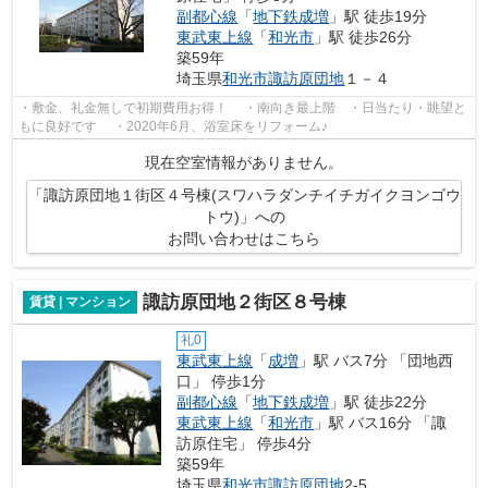
副都心線
「
地下鉄成増
」駅 徒歩19分
東武東上線
「
和光市
」駅 徒歩26分
築59年
埼玉県
和光市
諏訪原団地
１－４
・敷金、礼金無しで初期費用お得！ ・南向き最上階 ・日当たり・眺望と
もに良好です ・2020年6月、浴室床をリフォーム♪
現在空室情報がありません。
「諏訪原団地１街区４号棟(スワハラダンチイチガイクヨンゴウ
トウ)」への
お問い合わせはこちら
諏訪原団地２街区８号棟
賃貸 | マンション
礼0
東武東上線
「
成増
」駅 バス7分 「団地西
口」 停歩1分
副都心線
「
地下鉄成増
」駅 徒歩22分
東武東上線
「
和光市
」駅 バス16分 「諏
訪原住宅」 停歩4分
築59年
埼玉県
和光市
諏訪原団地
2-5