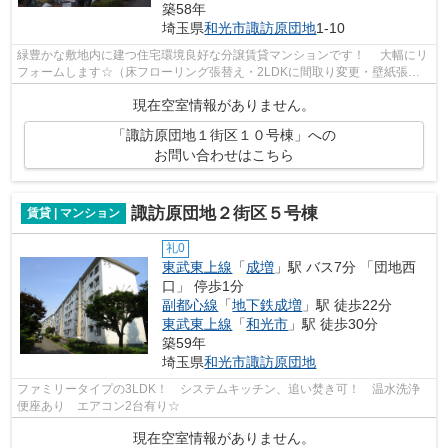
築58年
埼玉県
和光市
諏訪原団地
1-10
緑豊かな敷地内に建つ住宅環境良好な分譲賃貸マンションです！ 大幅にリ
フォームします☆（床フローリング張替え・2LDKに間取り変更・壁紙張替
え等）・エアコン2台♪ 追い焚き機能付♪...
現在空室情報がありません。
「諏訪原団地１街区１０号棟」への
お問い合わせはこちら
諏訪原団地２街区５号棟
賃貸 | マンション
礼0
東武東上線
「
成増
」駅 バス7分 「団地西
口」 停歩1分
副都心線
「
地下鉄成増
」駅 徒歩22分
東武東上線
「
和光市
」駅 徒歩30分
築59年
埼玉県
和光市
諏訪原団地
ファミリータイプの3LDK！ システムキッチン、追い焚き可！ 温水洗浄
便座あり エアコン2台有り☆
現在空室情報がありません。