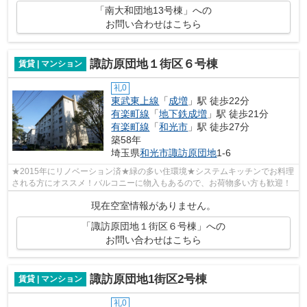
「南大和団地13号棟」への
お問い合わせはこちら
諏訪原団地１街区６号棟
賃貸 | マンション
礼0
東武東上線
「
成増
」駅 徒歩22分
有楽町線
「
地下鉄成増
」駅 徒歩21分
有楽町線
「
和光市
」駅 徒歩27分
築58年
埼玉県
和光市
諏訪原団地
1-6
★2015年にリノベーション済★緑の多い住環境★システムキッチンでお料理
される方にオススメ！バルコニーに物入もあるので、お荷物多い方も歓迎！
現在空室情報がありません。
「諏訪原団地１街区６号棟」への
お問い合わせはこちら
諏訪原団地1街区2号棟
賃貸 | マンション
礼0