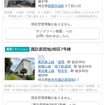
築47年
埼玉県
朝霞市
栄町
３丁目1-22
保育園・小学校・中学校 すぐ近隣で、子育て世代のお客様におすすめです
♪ 専用庭が有って落ち着きます☆ 分譲マンションにつき管理体制良好☆
モニターホンに交換します☆
現在空室情報がありません。
「サングリーン朝霞」への
お問い合わせはこちら
諏訪原団地2街区7号棟
賃貸 | マンション
礼0
東武東上線
「
成増
」駅 徒歩26分
副都心線
「
地下鉄成増
」駅 徒歩24分
東武東上線
「
和光市
」駅 徒歩30分
築59年
埼玉県
和光市
諏訪原団地
2‐7
成増駅までバス9分！礼金0円！南向きの最上階で日当たり良好！幼稚園・小
学校・中学校が徒歩10分以内にあるため、子育てにも最適です！緑豊かな敷
地内に建つ住宅環境良好な分譲賃貸マ...
現在空室情報がありません。
「諏訪原団地2街区7号棟」への