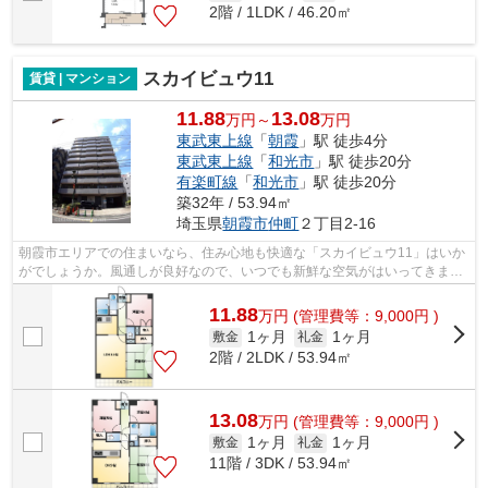
2階 / 1LDK / 46.20㎡
スカイビュウ11
賃貸 | マンション
11.88
13.08
万円～
万円
東武東上線
「
朝霞
」駅 徒歩4分
東武東上線
「
和光市
」駅 徒歩20分
有楽町線
「
和光市
」駅 徒歩20分
築32年 / 53.94㎡
埼玉県
朝霞市
仲町
２丁目2-16
朝霞市エリアでの住まいなら、住み心地も快適な「スカイビュウ11」はいか
がでしょうか。風通しが良好なので、いつでも新鮮な空気がはいってきま
す。共用設備の充実している、楽しく生...
11.88
万
円
(管理費等：9,000円 )
1ヶ月
1ヶ月
敷金
礼金
2階 / 2LDK / 53.94㎡
13.08
万
円
(管理費等：9,000円 )
1ヶ月
1ヶ月
敷金
礼金
11階 / 3DK / 53.94㎡