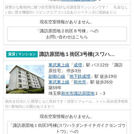
緑豊かな敷地内に建つ住宅環境良好な分譲賃貸マンションです！ 礼金なし
♪ 追い焚き機能付♪ リビングエアコン1台あり☆ベランダに収納あり☆
現在空室情報がありません。
「諏訪原団地２街区８号棟」への
お問い合わせはこちら
諏訪原団地１街区3号棟(スワハラダンチイチガイクヨンゴウトウ)
賃貸 | マンション
東武東上線
「
成増
」駅 バス12分 「諏訪
原住宅」 停歩3分
副都心線
「
地下鉄成増
」駅 徒歩19分
東武東上線
「
和光市
」駅 徒歩26分
築59年
埼玉県
和光市
諏訪原団地
１－3
南向き日当たり,眺望ともに良好です！浴室リフォーム、トイレ温水洗浄便座
付♪ 敷地内に公園があります☆
現在空室情報がありません。
「諏訪原団地１街区3号棟(スワハラダンチイチガイクヨンゴウ
トウ)」への