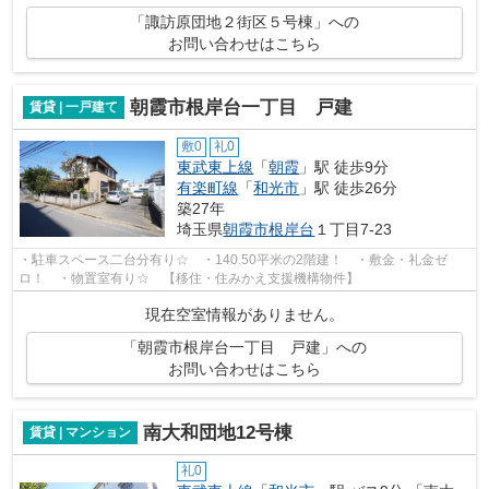
「諏訪原団地２街区５号棟」への
お問い合わせはこちら
朝霞市根岸台一丁目 戸建
賃貸 | 一戸建て
敷0
礼0
東武東上線
「
朝霞
」駅 徒歩9分
有楽町線
「
和光市
」駅 徒歩26分
築27年
埼玉県
朝霞市
根岸台
１丁目7-23
・駐車スペース二台分有り☆ ・140.50平米の2階建！ ・敷金・礼金ゼ
ロ！ ・物置室有り☆ 【移住・住みかえ支援機構物件】
現在空室情報がありません。
「朝霞市根岸台一丁目 戸建」への
お問い合わせはこちら
南大和団地12号棟
賃貸 | マンション
礼0