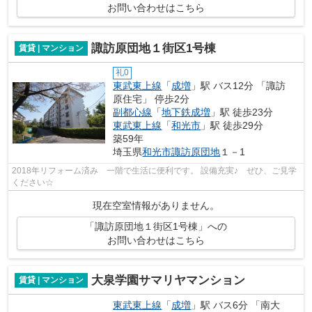
お問い合わせはこちら
諏訪原団地１街区1号棟
賃貸 | マンション
礼0
東武東上線
「
成増
」駅 バス12分 「諏訪
原住宅」 停歩2分
副都心線
「
地下鉄成増
」駅 徒歩23分
東武東上線
「
和光市
」駅 徒歩29分
築59年
埼玉県
和光市
諏訪原団地
１－1
2018年リフォーム済み 一階で生活に便利です。 設備充実♪ ぜひ、ご見学
ください☆
現在空室情報がありません。
「諏訪原団地１街区1号棟」への
お問い合わせはこちら
大泉学園サマリヤマンション
賃貸 | マンション
東武東上線
「
成増
」駅 バス6分 「南大