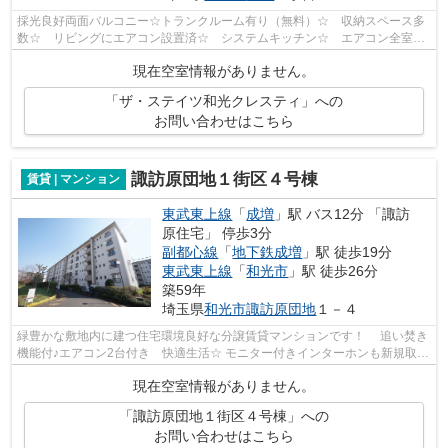
採光良好両面バルコニー☆トランクルーム有り（無料）☆ 収納スペース多
数☆ リビングにエアコン設置済☆ システムキッチン☆ エアコン全室設
置可☆ 分譲マンションにつき管理体制良好☆...
現在空室情報がありません。
「ザ・ステイツ和光クレスティ」への
お問い合わせはこちら
諏訪原団地１街区４号棟
賃貸 | マンション
東武東上線
「
成増
」駅 バス12分 「諏訪
原住宅」 停歩3分
副都心線
「
地下鉄成増
」駅 徒歩19分
東武東上線
「
和光市
」駅 徒歩26分
築59年
埼玉県
和光市
諏訪原団地
１－４
緑豊かな敷地内に建つ住宅環境良好な分譲賃貸マンションです！ 追い焚き
機能付♪エアコン2台付き 快適生活☆ モニター付きインターホンも新規取付
しました☆
現在空室情報がありません。
「諏訪原団地１街区４号棟」への
お問い合わせはこちら