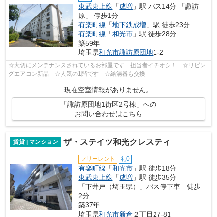
東武東上線
「
成増
」駅 バス14分 「諏訪
原」 停歩1分
有楽町線
「
地下鉄成増
」駅 徒歩23分
有楽町線
「
和光市
」駅 徒歩28分
築59年
埼玉県
和光市
諏訪原団地
1-2
☆大切にメンテナンスされているお部屋です 担当者イチオシ！ ☆リビン
グエアコン新品 ☆人気の1階です ☆給湯器も交換
現在空室情報がありません。
「諏訪原団地1街区2号棟」への
お問い合わせはこちら
ザ・ステイツ和光クレスティ
賃貸 | マンション
フリーレント
礼0
有楽町線
「
和光市
」駅 徒歩18分
東武東上線
「
成増
」駅 徒歩35分
「下井戸（埼玉県）」バス停下車 徒歩
2分
築37年
埼玉県
和光市
新倉
２丁目27-81