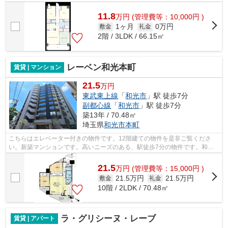
コニー付きで陽当たり良好◎3路線利用可...
11.8
万
円
(管理費等：10,000円 )
1ヶ月
0万円
敷金
礼金
2階 / 3LDK / 66.15㎡
レーベン和光本町
賃貸 | マンション
21.5
万円
東武東上線
「
和光市
」駅 徒歩7分
副都心線
「
和光市
」駅 徒歩7分
築13年 / 70.48㎡
埼玉県
和光市
本町
こちらはエレベーター付きの物件です。12階建ての物件を是非ご覧くださ
い。新築マンションです。高いニーズのある、駅徒歩7分の物件です。和光
市エリアや和光市近くでお部屋探しをする...
21.5
万
円
(管理費等：15,000円 )
21.5万円
21.5万円
敷金
礼金
10階 / 2LDK / 70.48㎡
ラ・グリシーヌ・レーブ
賃貸 | アパート