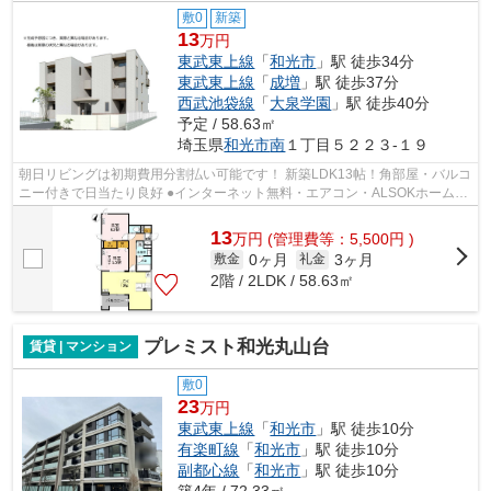
敷0
新築
13
万円
東武東上線
「
和光市
」駅 徒歩34分
東武東上線
「
成増
」駅 徒歩37分
西武池袋線
「
大泉学園
」駅 徒歩40分
予定 / 58.63㎡
埼玉県
和光市
南
１丁目５２２３-１９
朝日リビングは初期費用分割払い可能です！ 新築LDK13帖！角部屋・バルコ
ニー付きで日当たり良好 ●インターネット無料・エアコン・ALSOKホームセ
キュリティ ●徒歩圏内にスーパー・コン...
13
万
円
(管理費等：5,500円 )
0ヶ月
3ヶ月
敷金
礼金
2階 / 2LDK / 58.63㎡
プレミスト和光丸山台
賃貸 | マンション
敷0
23
万円
東武東上線
「
和光市
」駅 徒歩10分
有楽町線
「
和光市
」駅 徒歩10分
副都心線
「
和光市
」駅 徒歩10分