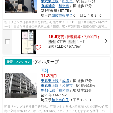
東武東上線
「
和光市
」駅 徒歩17分
有楽町線
「
和光市
」駅 徒歩17分
築1年未満 / 57.75㎡
埼玉県
朝霞市
根岸台
６丁目１４６３-５
朝日リビングは初期費用分割払い可能です！ LDK15.1帖！角部屋でバルコニ
ー付！日当たり良好◎東武東上線「朝霞」駅・有楽町線・副都心線利用可で
交通が便利です！駐車場あり●インター...
15.6
万
円
(管理費等：7,500円 )
0万円
1ヶ月
敷金
礼金
2階 / 1LDK / 57.75㎡
ヴィルヌーブ
賃貸 | マンション
礼0
11.8
万円
東武東上線
「
成増
」駅 徒歩17分
東武東上線
「
和光市
」駅 徒歩18分
副都心線
「
和光市
」駅 徒歩21分
築29年 / 66.15㎡
埼玉県
和光市
白子
３丁目１-２０
朝日リビングは初期費用分割払い可能です！ 敷地内駐車場あり☆閑静な住宅
街に立地☆66.15㎡・ゆったり3LDKでファミリーにもおすすめな物件！バル