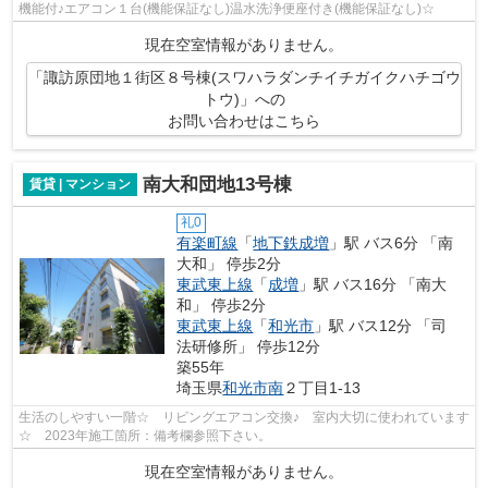
機能付♪エアコン１台(機能保証なし)温水洗浄便座付き(機能保証なし)☆
現在空室情報がありません。
「諏訪原団地１街区８号棟(スワハラダンチイチガイクハチゴウ
トウ)」への
お問い合わせはこちら
南大和団地13号棟
賃貸 | マンション
礼0
有楽町線
「
地下鉄成増
」駅 バス6分 「南
大和」 停歩2分
東武東上線
「
成増
」駅 バス16分 「南大
和」 停歩2分
東武東上線
「
和光市
」駅 バス12分 「司
法研修所」 停歩12分
築55年
埼玉県
和光市
南
２丁目1-13
生活のしやすい一階☆ リビングエアコン交換♪ 室内大切に使われています
☆ 2023年施工箇所：備考欄参照下さい。
現在空室情報がありません。