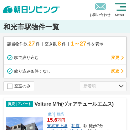
お問い合わせ
Menu
和光市駅物件一覧
27
8
1～27
該当物件数
件
空き数
件
件を表示
駅で絞り込む
変更
変更
絞り込み条件：
なし
空室のみ
Voiture M’h(ヴォアチュールエムス)
賃貸 | アパート
敷0
新築
15.6
万円
東武東上線
「
朝霞
」駅 徒歩7分