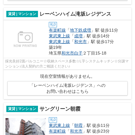
レーベンハイム滝坂レジデンス
賃貸 | マンション
礼0
有楽町線
「
地下鉄成増
」駅 徒歩11分
東武東上線
「
成増
」駅 徒歩14分
東武東上線
「
和光市
」駅 徒歩17分
築19年
埼玉県
和光市
白子
２丁目15-18
採光良好2面バルコニー☆収納スペース多数☆L字システムキッチン☆分譲マ
ンション♪法人契約の方ご相談ください♪
現在空室情報がありません。
「レーベンハイム滝坂レジデンス」への
お問い合わせはこちら
サングリーン朝霞
賃貸 | マンション
礼0
東武東上線
「
朝霞
」駅 徒歩11分
有楽町線
「
和光市
」駅 徒歩23分