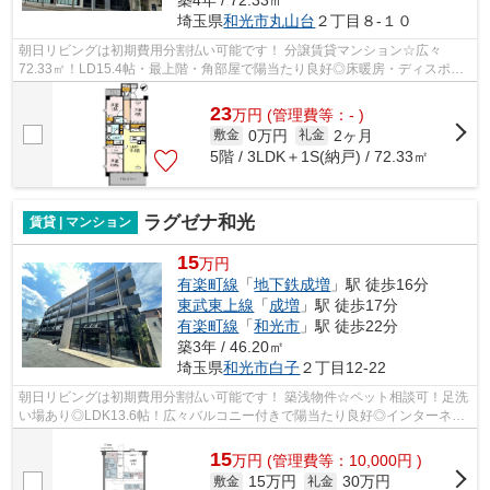
築4年 / 72.33㎡
埼玉県
和光市
丸山台
２丁目８-１０
朝日リビングは初期費用分割払い可能です！ 分譲賃貸マンション☆広々
72.33㎡！LD15.4帖・最上階・角部屋で陽当たり良好◎床暖房・ディスポー
ザーなど設備充実◎ピアノ相談可・３ＬＤＫ＋...
23
万
円
(管理費等：- )
0万円
2ヶ月
敷金
礼金
5階 / 3LDK＋1S(納戸) / 72.33㎡
ラグゼナ和光
賃貸 | マンション
15
万円
有楽町線
「
地下鉄成増
」駅 徒歩16分
東武東上線
「
成増
」駅 徒歩17分
有楽町線
「
和光市
」駅 徒歩22分
築3年 / 46.20㎡
埼玉県
和光市
白子
２丁目12-22
朝日リビングは初期費用分割払い可能です！ 築浅物件☆ペット相談可！足洗
い場あり◎LDK13.6帖！広々バルコニー付きで陽当たり良好◎インターネッ
ト無料！エアコン・シューズボックス・安...
15
万
円
(管理費等：10,000円 )
15万円
30万円
敷金
礼金