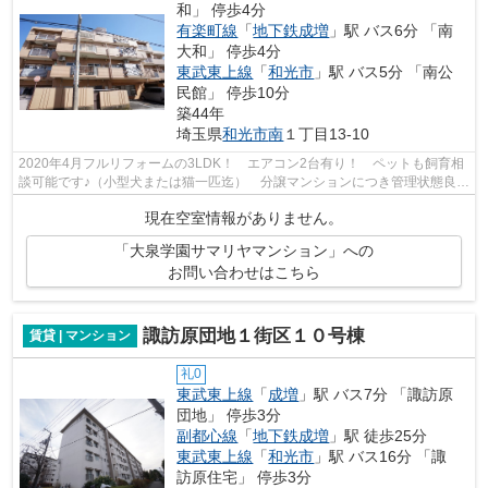
和」 停歩4分
有楽町線
「
地下鉄成増
」駅 バス6分 「南
大和」 停歩4分
東武東上線
「
和光市
」駅 バス5分 「南公
民館」 停歩10分
築44年
埼玉県
和光市
南
１丁目13-10
2020年4月フルリフォームの3LDK！ エアコン2台有り！ ペットも飼育相
談可能です♪（小型犬または猫一匹迄） 分譲マンションにつき管理状態良好
です☆
現在空室情報がありません。
「大泉学園サマリヤマンション」への
お問い合わせはこちら
諏訪原団地１街区１０号棟
賃貸 | マンション
礼0
東武東上線
「
成増
」駅 バス7分 「諏訪原
団地」 停歩3分
副都心線
「
地下鉄成増
」駅 徒歩25分
東武東上線
「
和光市
」駅 バス16分 「諏
訪原住宅」 停歩3分