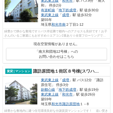
東武東上線
「
和光市
」駅 バス9分 「南大
和」 停歩2分
有楽町線
「
地下鉄成増
」駅 徒歩30分
東武東上線
「
成増
」駅 徒歩32分
築55年
埼玉県
和光市
南
２丁目1-12
緑豊かで静かな敷地です☆バス停近隣で都内へのアクセスも良好です！お子
さんのいるご家庭にもおすすめ☆エアコン2基あり☆全室フローリングで
す。モニター付きインターホン新設予定！
現在空室情報がありません。
「南大和団地12号棟」への
お問い合わせはこちら
諏訪原団地１街区８号棟(スワハラダンチイチガイクハチゴウトウ)
賃貸 | マンション
東武東上線
「
成増
」駅 バス12分 「諏訪
原住宅」 停歩3分
副都心線
「
地下鉄成増
」駅 徒歩19分
東武東上線
「
和光市
」駅 徒歩26分
築59年
埼玉県
和光市
諏訪原団地
１－8
緑豊かな敷地内に建つ住宅環境良好な分譲賃貸マンションです！ 追い焚き