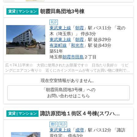
朝霞田島団地3号棟
賃貸 | マンション
礼0
東武東上線
「
朝霞
」駅 バス11分 「花の
木（埼玉県）」 停歩3分
東武東上線
「
朝霞
」駅 徒歩29分
有楽町線
「
和光市
」駅 徒歩43分
築51年
埼玉県
朝霞市
田島
２丁目
広々74.11平米☆ 大切に使用されたお部屋です☆ 日当たり良好☆ リビ
ングにエアコン有り☆ 近くにカインズホームが有ってお買い物に便利です
☆ ☆初期費用分割払い可能☆
現在空室情報がありません。
「朝霞田島団地3号棟」への
お問い合わせはこちら
諏訪原団地１街区４号棟(スワハラダンチイチガイクヨンゴウトウ)
賃貸 | マンション
敷0
礼0
東武東上線
「
成増
」駅 バス12分 「諏訪
原住宅」 停歩3分