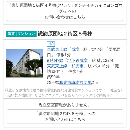
「諏訪原団地１街区４号棟(スワハラダンチイチガイクヨンゴウ
トウ)」への
お問い合わせはこちら
諏訪原団地２街区８号棟
賃貸 | マンション
礼0
東武東上線
「
成増
」駅 バス7分 「団地西
口」 停歩1分
副都心線
「
地下鉄成増
」駅 徒歩22分
東武東上線
「
和光市
」駅 バス16分 「諏
訪原住宅」 停歩4分
築59年
埼玉県
和光市
諏訪原団地
2-5
緑豊かな敷地内に建つ住宅環境良好な分譲賃貸マンションです！ 礼金なし
♪ 追い焚き機能付♪ リビングエアコン1台あり☆ベランダに収納あり☆
現在空室情報がありません。
「諏訪原団地２街区８号棟」への
お問い合わせはこちら