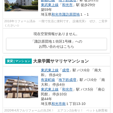
副都心線
「
地下鉄成増
」駅 徒歩23分
東武東上線
「
和光市
」駅 徒歩29分
築59年
埼玉県
和光市
諏訪原団地
１－1
2018年リフォーム済み 一階で生活に便利です。 設備充実♪ ぜひ、ご見学
ください☆
現在空室情報がありません。
「諏訪原団地１街区1号棟」への
お問い合わせはこちら
大泉学園サマリヤマンション
賃貸 | マンション
東武東上線
「
成増
」駅 バス6分 「南大
和」 停歩4分
有楽町線
「
地下鉄成増
」駅 バス6分 「南
大和」 停歩4分
東武東上線
「
和光市
」駅 バス5分 「南公
民館」 停歩10分
築44年
埼玉県
和光市
南
１丁目13-10
2020年4月フルリフォームの3LDK！ エアコン2台有り！ ペットも飼育相