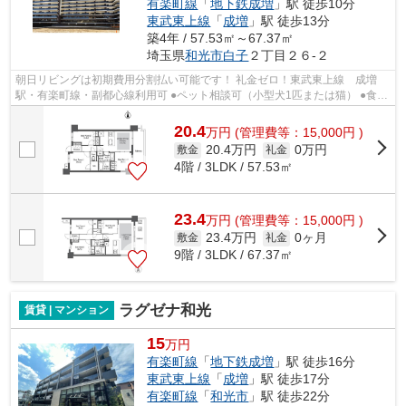
有楽町線
「
地下鉄成増
」駅 徒歩10分
東武東上線
「
成増
」駅 徒歩13分
築4年 / 57.53㎡～67.37㎡
埼玉県
和光市
白子
２丁目２６-２
朝日リビングは初期費用分割払い可能です！ 礼金ゼロ！東武東上線 成増
駅・有楽町線・副都心線利用可 ●ペット相談可（小型犬1匹または猫） ●食器
洗浄乾燥機・浄水器・床暖房などの設...
20.4
万
円
(管理費等：15,000円 )
20.4万円
0万円
敷金
礼金
4階 / 3LDK / 57.53㎡
23.4
万
円
(管理費等：15,000円 )
23.4万円
0ヶ月
敷金
礼金
9階 / 3LDK / 67.37㎡
ラグゼナ和光
賃貸 | マンション
15
万円
有楽町線
「
地下鉄成増
」駅 徒歩16分
東武東上線
「
成増
」駅 徒歩17分
有楽町線
「
和光市
」駅 徒歩22分