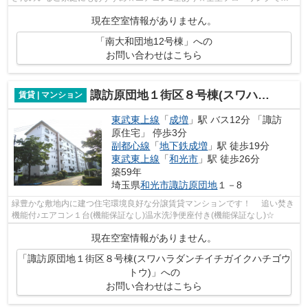
す。モニター付きインターホン新設予定！
現在空室情報がありません。
「南大和団地12号棟」への
お問い合わせはこちら
諏訪原団地１街区８号棟(スワハラダンチイチガイクハチゴウトウ)
賃貸 | マンション
東武東上線
「
成増
」駅 バス12分 「諏訪
原住宅」 停歩3分
副都心線
「
地下鉄成増
」駅 徒歩19分
東武東上線
「
和光市
」駅 徒歩26分
築59年
埼玉県
和光市
諏訪原団地
１－8
緑豊かな敷地内に建つ住宅環境良好な分譲賃貸マンションです！ 追い焚き
機能付♪エアコン１台(機能保証なし)温水洗浄便座付き(機能保証なし)☆
現在空室情報がありません。
「諏訪原団地１街区８号棟(スワハラダンチイチガイクハチゴウ
トウ)」への
お問い合わせはこちら