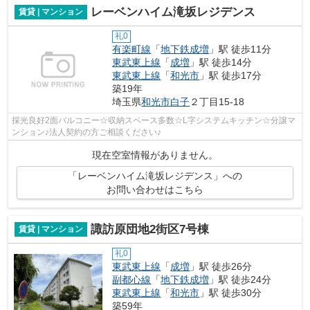
レーベンハイム滝坂レジデンス
賃貸 | マンション
礼0
有楽町線
「
地下鉄成増
」駅 徒歩11分
東武東上線
「
成増
」駅 徒歩14分
東武東上線
「
和光市
」駅 徒歩17分
築19年
埼玉県
和光市
白子
２丁目15-18
採光良好2面バルコニー☆収納スペース多数☆L字システムキッチン☆分譲マ
ンション♪法人契約の方ご相談ください♪
現在空室情報がありません。
「レーベンハイム滝坂レジデンス」への
お問い合わせはこちら
諏訪原団地2街区7号棟
賃貸 | マンション
礼0
東武東上線
「
成増
」駅 徒歩26分
副都心線
「
地下鉄成増
」駅 徒歩24分
東武東上線
「
和光市
」駅 徒歩30分
築59年