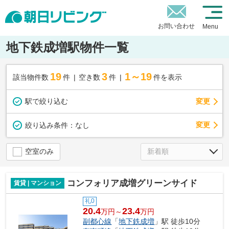
お問い合わせ
Menu
地下鉄成増駅物件一覧
19
3
1～19
該当物件数
件
空き数
件
件を表示
駅で絞り込む
変更
変更
絞り込み条件：
なし
空室のみ
コンフォリア成増グリーンサイド
賃貸 | マンション
礼0
20.4
23.4
万円～
万円
副都心線
「
地下鉄成増
」駅 徒歩10分