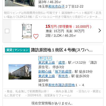
築3年 / 46.20㎡
埼玉県
和光市
白子
２丁目12-22
朝日リビングは初期費用分割払い可能です！ 築浅物件☆ペット相談可！足洗
い場あり◎LDK13.6帖！広々バルコニー付きで陽当たり良好◎インターネッ
ト無料！エアコン・シューズボックス・安...
15
万
円
(管理費等：10,000円 )
15万円
30万円
敷金
礼金
2階 / 1LDK / 46.20㎡
諏訪原団地１街区４号棟(スワハラダンチイチガイクヨンゴウトウ)
賃貸 | マンション
敷0
礼0
東武東上線
「
成増
」駅 バス12分 「諏訪
原住宅」 停歩3分
副都心線
「
地下鉄成増
」駅 徒歩19分
東武東上線
「
和光市
」駅 徒歩26分
築59年
埼玉県
和光市
諏訪原団地
１－４
・敷金、礼金無しで初期費用お得！ ・南向き最上階 ・日当たり・眺望と
もに良好です ・2020年6月、浴室床をリフォーム♪
現在空室情報がありません。