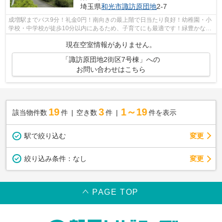
埼玉県
和光市
諏訪原団地
2‐7
成増駅までバス9分！礼金0円！南向きの最上階で日当たり良好！幼稚園・小
学校・中学校が徒歩10分以内にあるため、子育てにも最適です！緑豊かな敷
地内に建つ住宅環境良好な分譲賃貸マ...
現在空室情報がありません。
「諏訪原団地2街区7号棟」への
お問い合わせはこちら
19
3
1～19
該当物件数
件
空き数
件
件を表示
駅で絞り込む
変更
変更
絞り込み条件：
なし
PAGE TOP