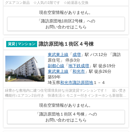
グエアコン新品 ☆人気の1階です ☆給湯器も交換
現在空室情報がありません。
「諏訪原団地1街区2号棟」への
お問い合わせはこちら
諏訪原団地１街区４号棟
賃貸 | マンション
東武東上線
「
成増
」駅 バス12分 「諏訪
原住宅」 停歩3分
副都心線
「
地下鉄成増
」駅 徒歩19分
東武東上線
「
和光市
」駅 徒歩26分
築59年
埼玉県
和光市
諏訪原団地
１－４
緑豊かな敷地内に建つ住宅環境良好な分譲賃貸マンションです！ 追い焚き
機能付♪エアコン2台付き 快適生活☆ モニター付きインターホンも新規取付
しました☆
現在空室情報がありません。
「諏訪原団地１街区４号棟」への
お問い合わせはこちら