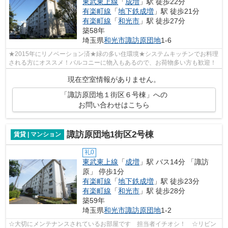
東武東上線
「
成増
」駅 徒歩22分
有楽町線
「
地下鉄成増
」駅 徒歩21分
有楽町線
「
和光市
」駅 徒歩27分
築58年
埼玉県
和光市
諏訪原団地
1-6
★2015年にリノベーション済★緑の多い住環境★システムキッチンでお料理
される方にオススメ！バルコニーに物入もあるので、お荷物多い方も歓迎！
現在空室情報がありません。
「諏訪原団地１街区６号棟」への
お問い合わせはこちら
諏訪原団地1街区2号棟
賃貸 | マンション
礼0
東武東上線
「
成増
」駅 バス14分 「諏訪
原」 停歩1分
有楽町線
「
地下鉄成増
」駅 徒歩23分
有楽町線
「
和光市
」駅 徒歩28分
築59年
埼玉県
和光市
諏訪原団地
1-2
☆大切にメンテナンスされているお部屋です 担当者イチオシ！ ☆リビン