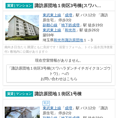
諏訪原団地１街区3号棟(スワハラダンチイチガイクヨンゴウトウ)
賃貸 | マンション
東武東上線
「
成増
」駅 バス12分 「諏訪
原住宅」 停歩3分
副都心線
「
地下鉄成増
」駅 徒歩19分
東武東上線
「
和光市
」駅 徒歩26分
築59年
埼玉県
和光市
諏訪原団地
１－3
南向き日当たり,眺望ともに良好です！浴室リフォーム、トイレ温水洗浄便座
付♪ 敷地内に公園があります☆
現在空室情報がありません。
「諏訪原団地１街区3号棟(スワハラダンチイチガイクヨンゴウ
トウ)」への
お問い合わせはこちら
諏訪原団地１街区1号棟
賃貸 | マンション
礼0
東武東上線
「
成増
」駅 バス12分 「諏訪
原住宅」 停歩2分