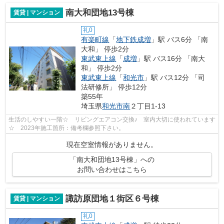
南大和団地13号棟
賃貸 | マンション
礼0
有楽町線
「
地下鉄成増
」駅 バス6分 「南
大和」 停歩2分
東武東上線
「
成増
」駅 バス16分 「南大
和」 停歩2分
東武東上線
「
和光市
」駅 バス12分 「司
法研修所」 停歩12分
築55年
埼玉県
和光市
南
２丁目1-13
生活のしやすい一階☆ リビングエアコン交換♪ 室内大切に使われています
☆ 2023年施工箇所：備考欄参照下さい。
現在空室情報がありません。
「南大和団地13号棟」への
お問い合わせはこちら
諏訪原団地１街区６号棟
賃貸 | マンション
礼0