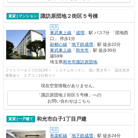
諏訪原団地２街区５号棟
賃貸 | マンション
礼0
東武東上線
「
成増
」駅 バス7分 「団地西
口」 停歩1分
副都心線
「
地下鉄成増
」駅 徒歩22分
東武東上線
「
和光市
」駅 徒歩30分
築59年
埼玉県
和光市
諏訪原団地
ファミリータイプの3LDK！ システムキッチン、追い焚き可！ 温水洗浄
便座あり エアコン2台有り☆
現在空室情報がありません。
「諏訪原団地２街区５号棟」への
お問い合わせはこちら
和光市白子1丁目戸建
賃貸 | 一戸建て
礼0
有楽町線
「
地下鉄成増
」駅 徒歩24分