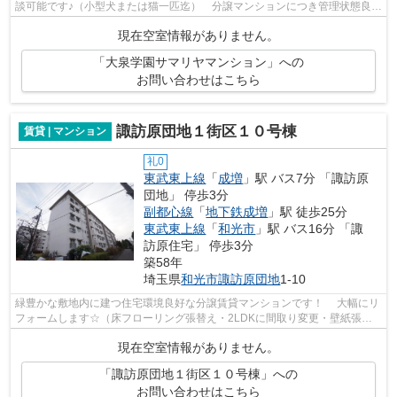
談可能です♪（小型犬または猫一匹迄） 分譲マンションにつき管理状態良好
です☆
現在空室情報がありません。
「大泉学園サマリヤマンション」への
お問い合わせはこちら
諏訪原団地１街区１０号棟
賃貸 | マンション
礼0
東武東上線
「
成増
」駅 バス7分 「諏訪原
団地」 停歩3分
副都心線
「
地下鉄成増
」駅 徒歩25分
東武東上線
「
和光市
」駅 バス16分 「諏
訪原住宅」 停歩3分
築58年
埼玉県
和光市
諏訪原団地
1-10
緑豊かな敷地内に建つ住宅環境良好な分譲賃貸マンションです！ 大幅にリ
フォームします☆（床フローリング張替え・2LDKに間取り変更・壁紙張替
え等）・エアコン2台♪ 追い焚き機能付♪...
現在空室情報がありません。
「諏訪原団地１街区１０号棟」への
お問い合わせはこちら