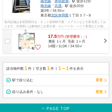
南北線
「
赤羽岩淵
」駅 徒歩12分
南北線
「
志茂
」駅 徒歩20分
築3年 / 34.50㎡
東京都
北区
赤羽西
１丁目３７−８
室内設備は全室照明付き・ネット使用料不要・エアコンなど大変充実してお
ります。共用部には敷地内ごみ置き場・エレベータ・バイク置場などが揃っ
ております。このマンションはバルコ...
17.5
万
円
(管理費等：- )
1ヶ月
1ヶ月
敷金
礼金
14階 / 1LDK / 34.50㎡
1
1
1～1
該当物件数
件
空き数
件
件を表示
駅で絞り込む
変更
変更
絞り込み条件：
なし
PAGE TOP