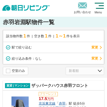
お問い合わせ
Menu
赤羽岩淵駅物件一覧
1
1
1～1
該当物件数
件
空き数
件
件を表示
駅で絞り込む
変更
変更
絞り込み条件：
なし
空室のみ
ザッパークハウス赤羽フロント
賃貸 | マンション
フリーレント
17.5
万円
京浜東北線
「
赤羽
」駅 徒歩5分