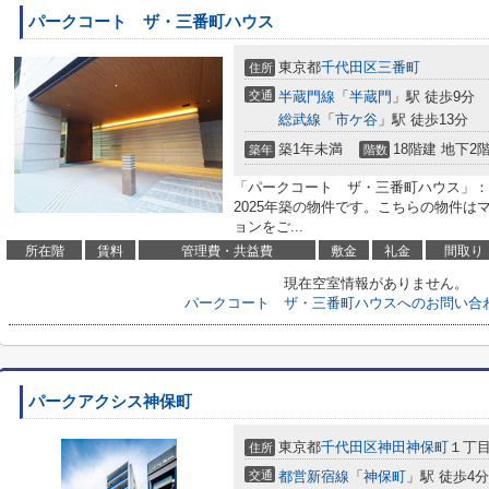
パークコート ザ・三番町ハウス
東京都
千代田区
三番町
住所
交通
半蔵門線
「
半蔵門
」駅 徒歩9分
総武線
「
市ケ谷
」駅 徒歩13分
築1年未満
18階建 地下2
築年
階数
「パークコート ザ・三番町ハウス」：
2025年築の物件です。こちらの物件は
ョンをご...
所在階
賃料
管理費・共益費
敷金
礼金
間取り
現在空室情報がありません。
パークコート ザ・三番町ハウスへのお問い合
パークアクシス神保町
東京都
千代田区
神田神保町
１丁目5
住所
交通
都営新宿線
「
神保町
」駅 徒歩4分