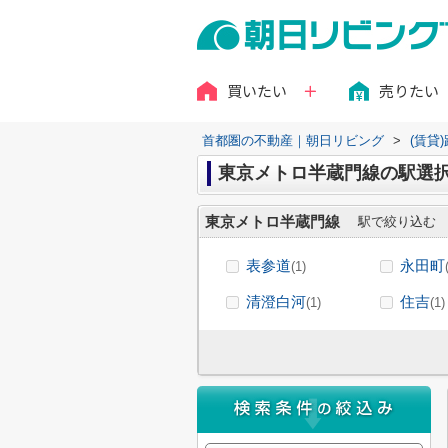
買いたい
売りたい
首都圏の不動産｜朝日リビング
>
(賃貸
東京メトロ半蔵門線の駅選
東京メトロ半蔵門線
駅で絞り込む
表参道
永田町
(1)
清澄白河
住吉
(1)
(1)