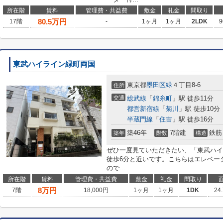
所在階
賃料
管理費・共益費
敷金
礼金
間取り
80.5
万円
17階
-
1ヶ月
1ヶ月
2LDK
9
東武ハイライン緑町両国
東京都
墨田区
緑
４丁目8-6
住所
交通
総武線
「
錦糸町
」駅 徒歩11分
都営新宿線
「
菊川
」駅 徒歩10分
半蔵門線
「
住吉
」駅 徒歩16分
築46年
7階建
鉄筋
築年
階数
構造
ぜひ一度見ていただきたい、「東武ハイ
徒歩6分と近いです。こちらはエレベー
ので...
所在階
賃料
管理費・共益費
敷金
礼金
間取り
8
万円
7階
18,000円
1ヶ月
1ヶ月
1DK
24