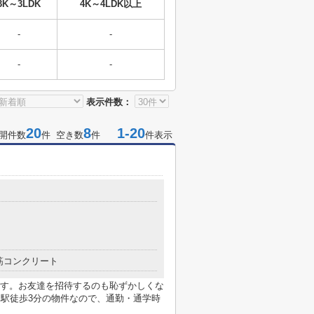
3K～3LDK
4K～4LDK以上
-
-
-
-
表示件数：
20
8
1-20
開件数
件 空き数
件
件表示
筋コンクリート
す。お友達を招待するのも恥ずかしくな
。駅徒歩3分の物件なので、通勤・通学時