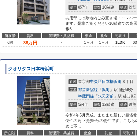
築7年
10階建
鉄筋
築年
階数
構造
共用部には敷地内ごみ置き場・エレベー
ます。是非ご覧ください10階建ての高
歩5...
所在階
賃料
管理費・共益費
敷金
礼金
間取り
38
万円
6階
-
1ヶ月
1ヶ月
1LDK
6
クオリタス日本橋浜町
東京都
中央区
日本橋浜町
３丁目
住所
交通
都営新宿線
「
浜町
」駅 徒歩6分
半蔵門線
「
水天宮前
」駅 徒歩9分
築4年
12階建
鉄筋
築年
階数
構造
令和4年5月完成、まだまだ新しい築浅
便性の高い徒歩6分の物件です。こちら
めに不...
所在階
賃料
管理費・共益費
敷金
礼金
間取り