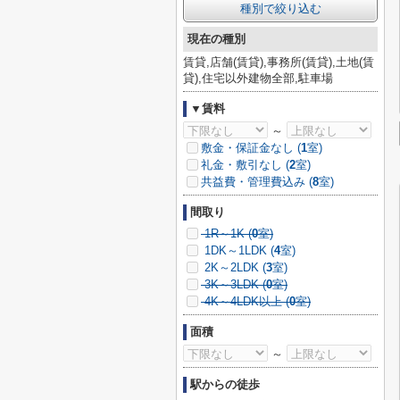
種別で絞り込む
現在の種別
賃貸,店舗(賃貸),事務所(賃貸),土地(賃
貸),住宅以外建物全部,駐車場
▼賃料
～
敷金・保証金なし (
1
室)
礼金・敷引なし (
2
室)
共益費・管理費込み (
8
室)
間取り
1R～1K (
0
室)
1DK～1LDK (
4
室)
2K～2LDK (
3
室)
3K～3LDK (
0
室)
4K～4LDK以上 (
0
室)
面積
～
駅からの徒歩