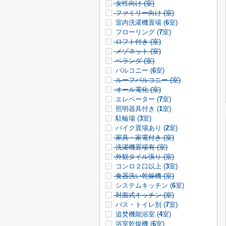
女性向け (
室)
ファミリー向け (
室)
室内洗濯機置場 (
6
室)
フローリング (
7
室)
ロフト付き (
室)
メゾネット (
室)
ベランダ (
室)
バルコニー (
6
室)
ルーフバルコニー (
室)
オール電化 (
室)
エレベーター (
7
室)
照明器具付き (
1
室)
駐輪場 (
3
室)
バイク置場あり (
2
室)
家具・家電付き (
室)
洗濯機置場有 (
室)
外観タイル張り (
室)
コンロ２口以上 (
3
室)
食器洗い乾燥機 (
室)
システムキッチン (
6
室)
対面式キッチン (
室)
バス・トイレ別 (
7
室)
追焚機能浴室 (
4
室)
浴室乾燥機 (
6
室)