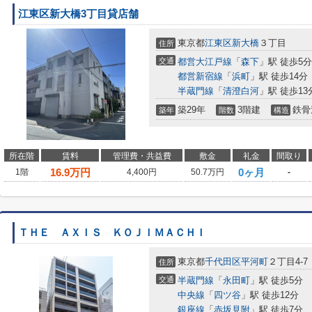
江東区新大橋3丁目貸店舗
東京都
江東区
新大橋
３丁目
住所
交通
都営大江戸線
「
森下
」駅 徒歩5分
都営新宿線
「
浜町
」駅 徒歩14分
半蔵門線
「
清澄白河
」駅 徒歩13
築29年
3階建
鉄骨
築年
階数
構造
所在階
賃料
管理費・共益費
敷金
礼金
間取り
16.9
万円
0ヶ月
1階
4,400円
50.7万円
-
ＴＨＥ ＡＸＩＳ ＫＯＪＩＭＡＣＨＩ
東京都
千代田区
平河町
２丁目4-7
住所
交通
半蔵門線
「
永田町
」駅 徒歩5分
中央線
「
四ツ谷
」駅 徒歩12分
銀座線
「
赤坂見附
」駅 徒歩7分