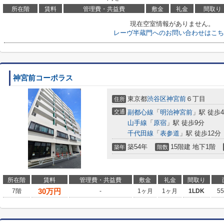
所在階
賃料
管理費・共益費
敷金
礼金
間取り
現在空室情報がありません。
レーヴ半蔵門へのお問い合わせはこち
神宮前コーポラス
東京都
渋谷区
神宮前
６丁目
住所
交通
副都心線
「
明治神宮前
」駅 徒歩
山手線
「
原宿
」駅 徒歩9分
千代田線
「
表参道
」駅 徒歩12分
築54年
15階建 地下1階
築年
階数
所在階
賃料
管理費・共益費
敷金
礼金
間取り
30
万円
7階
-
1ヶ月
1ヶ月
1LDK
5