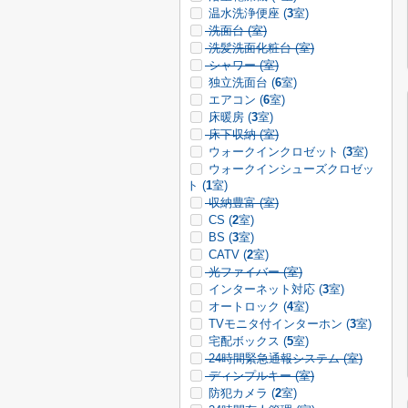
温水洗浄便座 (
3
室)
洗面台 (
室)
洗髪洗面化粧台 (
室)
シャワー (
室)
独立洗面台 (
6
室)
エアコン (
6
室)
床暖房 (
3
室)
床下収納 (
室)
ウォークインクロゼット (
3
室)
ウォークインシューズクロゼッ
ト (
1
室)
収納豊富 (
室)
CS (
2
室)
BS (
3
室)
CATV (
2
室)
光ファイバー (
室)
インターネット対応 (
3
室)
オートロック (
4
室)
TVモニタ付インターホン (
3
室)
宅配ボックス (
5
室)
24時間緊急通報システム (
室)
ディンプルキー (
室)
防犯カメラ (
2
室)