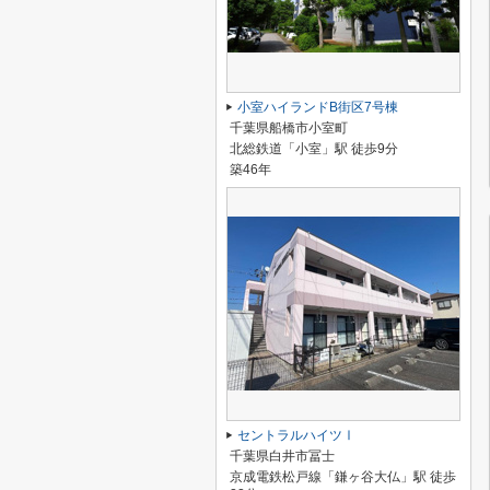
小室ハイランドB街区7号棟
千葉県船橋市小室町
北総鉄道「小室」駅 徒歩9分
築46年
セントラルハイツⅠ
千葉県白井市冨士
京成電鉄松戸線「鎌ヶ谷大仏」駅 徒歩