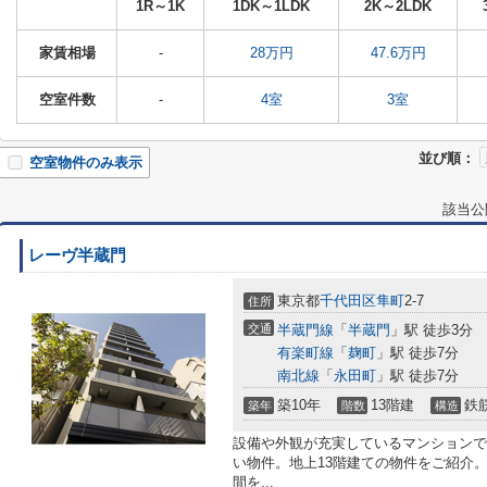
1R～1K
1DK～1LDK
2K～2LDK
家賃相場
-
28万円
47.6万円
空室件数
-
4室
3室
並び順：
空室物件のみ表示
該当公
レーヴ半蔵門
東京都
千代田区
隼町
2-7
住所
交通
半蔵門線
「
半蔵門
」駅 徒歩3分
有楽町線
「
麹町
」駅 徒歩7分
南北線
「
永田町
」駅 徒歩7分
築10年
13階建
鉄
築年
階数
構造
設備や外観が充実しているマンションで
い物件。地上13階建ての物件をご紹介
間を...