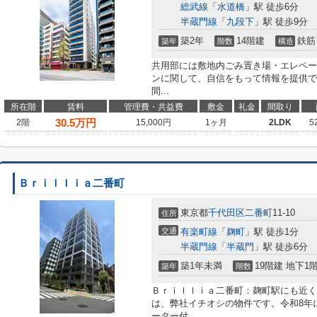
総武線
「
水道橋
」駅 徒歩6分
半蔵門線
「
九段下
」駅 徒歩9分
築2年
14階建
鉄筋
築年
階数
構造
共用部には敷地内ごみ置き場・エレベー
ンに関して、自信をもって情報を提供で
間...
所在階
賃料
管理費・共益費
敷金
礼金
間取り
30.5
万円
2階
15,000円
1ヶ月
2LDK
5
Ｂｒｉｌｌｉａ二番町
東京都
千代田区
二番町
11-10
住所
交通
有楽町線
「
麹町
」駅 徒歩1分
半蔵門線
「
半蔵門
」駅 徒歩6分
築1年未満
19階建 地下1
築年
階数
Ｂｒｉｌｌｉａ二番町：麹町駅にも近く
は、弊社イチオシの物件です。令和8年
ーター付...