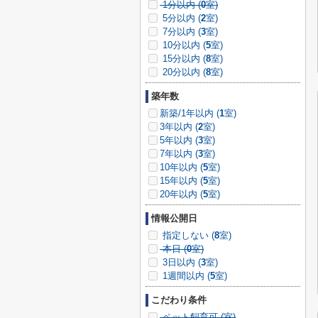
1分以内 (
0
室)
5分以内 (
2
室)
7分以内 (
3
室)
10分以内 (
5
室)
15分以内 (
8
室)
20分以内 (
8
室)
築年数
新築/1年以内 (
1
室)
3年以内 (
2
室)
5年以内 (
3
室)
7年以内 (
3
室)
10年以内 (
5
室)
15年以内 (
5
室)
20年以内 (
5
室)
情報公開日
指定しない (
8
室)
本日 (
0
室)
3日以内 (
3
室)
1週間以内 (
5
室)
こだわり条件
ペット飼育可 (
室)