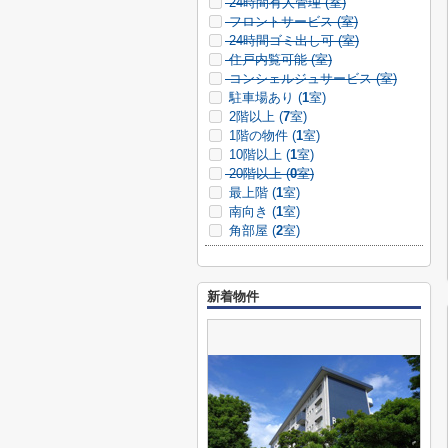
24時間有人管理 (
室)
フロントサービス (
室)
24時間ゴミ出し可 (
室)
住戸内覧可能 (
室)
コンシェルジュサービス (
室)
駐車場あり (
1
室)
2階以上 (
7
室)
1階の物件 (
1
室)
10階以上 (
1
室)
20階以上 (
0
室)
最上階 (
1
室)
南向き (
1
室)
角部屋 (
2
室)
新着物件