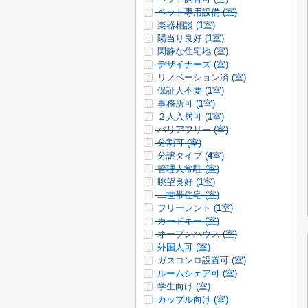
ペット専用設備 (
室)
楽器相談 (
1
室)
陽当り良好 (
1
室)
閑静な住宅地 (
室)
デザイナーズ (
室)
リノベーション済 (
室)
保証人不要 (
1
室)
事務所可 (
1
室)
２人入居可 (
1
室)
バリアフリー (
室)
分割可 (
室)
分譲タイプ (
4
室)
管理人常駐 (
室)
眺望良好 (
1
室)
二世帯住宅 (
室)
フリーレント (
1
室)
カードキー (
室)
オープンハウス (
室)
外国人可 (
室)
ガスコンロ設置可 (
室)
ルームシェア可 (
室)
学生向け (
室)
カップル向け (
室)