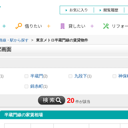
お気に入り
閲覧履歴
借りたい
貸したい
リフォ
)路線・駅から探す
>
東京メトロ半蔵門線の賃貸物件
択画面
半蔵門
九段下
神保
(1)
(2)
(1)
錦糸町
(1)
20
件が該当
半蔵門線の家賃相場